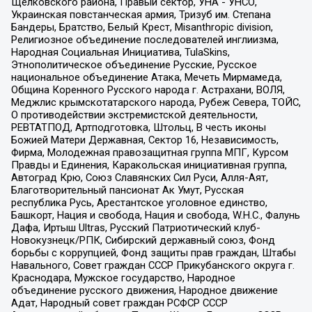
Щелковского района, Правый сектор, УНА - УНСО,
Украинская повстанческая армия, Тризуб им. Степана
Бандеры, Братство, Белый Крест, Misanthropic division,
Религиозное объединение последователей инглиизма,
Народная Социальная Инициатива, TulaSkins,
Этнополитическое объединение Русские, Русское
национальное объединение Атака, Мечеть Мирмамеда,
Община Коренного Русского народа г. Астрахани, ВОЛЯ,
Меджлис крымскотатарского народа, Рубеж Севера, ТОЙС,
О противодействии экстремистской деятельности,
РЕВТАТПОД, Артподготовка, Штольц, В честь иконы
Божией Матери Державная, Сектор 16, Независимость,
Фирма, Молодежная правозащитная группа МПГ, Курсом
Правды и Единения, Каракольская инициативная группа,
Автоград Крю, Союз Славянских Сил Руси, Алля-Аят,
Благотворительный пансионат Ак Умут, Русская
республика Русь, Арестантское уголовное единство,
Башкорт, Нация и свобода, Нация и свобода, W.H.С., Фалунь
Дафа, Иртыш Ultras, Русский Патриотический клуб-
Новокузнецк/РПК, Сибирский державный союз, Фонд
борьбы с коррупцией, Фонд защиты прав граждан, Штабы
Навального, Совет граждан СССР Прикубанского округа г.
Краснодара, Мужское государство, Народное
объединение русского движения, Народное движение
Адат, Народный совет граждан РСФСР СССР