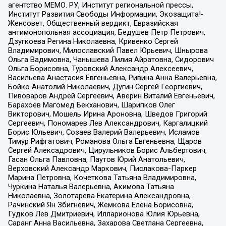
агентство МЕМО. РУ, Институт региональной прессы,
Институт Развития Свободы Информации, Экозащита!-
Женсовет, Общественный вердикт, Евразийская
антимонопольная ассоциация, Бедушев Петр Петрович,
Дзугкоева Регина Николаевна, Кривенко Сергей
Владимирович, Милославский Павел Юрьевич, Шнырова
Ольга Вадимовна, Чанышева Лилия Айратовна, Сидорович
Ольга Борисовна, Туровский Александр Алексеевич,
Васильева Анастасия Евгеньевна, Ривина Анна Валерьевна,
Бойко Анатолий Николаевич, Дугин Сергей Георгиевич,
Пивоваров Андрей Сергеевич, Аверин Виталий Евгеньевич,
Барахоев Магомед Бекханович, Шарипков Олег
Викторович, Мошель Ирина Ароновна, Шведов Григорий
Сергеевич, Пономарев Лев Александрович, Каргалицкий
Борис Юльевич, Созаев Валерий Валерьевич, Исламов
Тимур Рифгатович, Романова Ольга Евгеньевна, Щаров
Сергей Алексадрович, Цирульников Борис Альбертович,
Гасан Ольга Павловна, Паутов Юрий Анатольевич,
Верховский Александр Маркович, Пислакова-Паркер
Марина Петровна, Кочеткова Татьяна Владимировна,
Чуркина Наталья Валерьевна, Акимова Татьяна
Николаевна, Золотарева Екатерина Александровна,
Рачинский Ян Збигневич, Жемкова Елена Борисовна,
Гудков Лев Дмитриевич, Илларионова Юлия Юрьевна,
Саранг Анна Васильевна, Захарова Светлана Сергеевна,