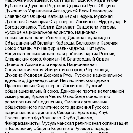
Национал-большевистская партия, ВЕК РА, Рада земли
Кубанской Духовно Родовой Державы Русь, Община
Духовного Управления Асгардской Веси Беловодья,
Славянская Община Капища Веды Перуна, Мужская
Духовная Семинария Староверов-Инглингов, Нурджулар, К
Богодержавию, Таблиги Джамаат, Свидетели Иеговы,
Русское национальное единство, Национал-
социалистическое общество, Джамаат мувахидов,
Объединенный Вилайат Кабарды, Балкарии и Карачая,
Союз славян, Ат-Такфир Валь-Хиджра, Пит Буль,
Национал-социалистическая рабочая партия России,
Славянский союз, Формат-18, Благородный Орден
Дьявола, Армия воли народа, Национальная
Социалистическая Инициатива города Череповца,
Духовно-Родовая Держава Русь, Русское национальное
единство, Древнерусской Инглистической церкви
Православных Староверов-Инглингов, Русский
общенациональный союз, Движение против нелегальной
иммиграции, Кровь и Честь, О свободе совести и о
религиозных объединениях, Омская организация
общественного политического движения Русское
национальное единство, Северное Братство, Клуб
Болельщиков Футбольного Клуба Динамо,
Файзрахманисты, Мусульманская религиозная организация
п. Боровский, Община Коренного Русского народа