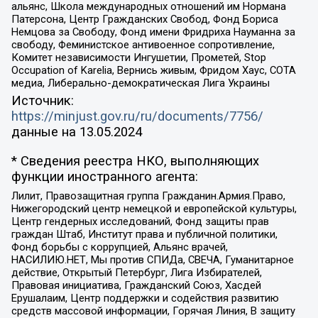
альянс, Школа международных отношений им Нормана
Патерсона, Центр Гражданских Свобод, Фонд Бориса
Немцова за Свободу, Фонд имени Фридриха Науманна за
свободу, Феминистское антивоенное сопротивление,
Комитет независимости Ингушетии, Прометей, Stop
Occupation of Karelia, Вернись живым, Фридом Хаус, СОТА
медиа, Либерально-демократическая Лига Украины
Источник:
https://minjust.gov.ru/ru/documents/7756/
данные на
13.05.2024
* Сведения реестра НКО, выполняющих
функции иностранного агента:
Лилит, Правозащитная группа Гражданин.Армия.Право,
Нижегородский центр немецкой и европейской культуры,
Центр гендерных исследований, Фонд защиты прав
граждан Штаб, Институт права и публичной политики,
Фонд борьбы с коррупцией, Альянс врачей,
НАСИЛИЮ.НЕТ, Мы против СПИДа, СВЕЧА, Гуманитарное
действие, Открытый Петербург, Лига Избирателей,
Правовая инициатива, Гражданский Союз, Хасдей
Ерушалаим, Центр поддержки и содействия развитию
средств массовой информации, Горячая Линия, В защиту