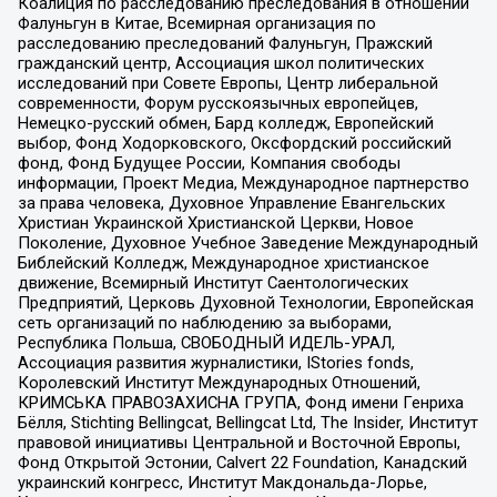
Коалиция по расследованию преследования в отношении
Фалуньгун в Китае, Всемирная организация по
расследованию преследований Фалуньгун, Пражский
гражданский центр, Ассоциация школ политических
исследований при Совете Европы, Центр либеральной
современности, Форум русскоязычных европейцев,
Немецко-русский обмен, Бард колледж, Европейский
выбор, Фонд Ходорковского, Оксфордский российский
фонд, Фонд Будущее России, Компания свободы
информации, Проект Медиа, Международное партнерство
за права человека, Духовное Управление Евангельских
Христиан Украинской Христианской Церкви, Новое
Поколение, Духовное Учебное Заведение Международный
Библейский Колледж, Международное христианское
движение, Всемирный Институт Саентологических
Предприятий, Церковь Духовной Технологии, Европейская
сеть организаций по наблюдению за выборами,
Республика Польша, СВОБОДНЫЙ ИДЕЛЬ-УРАЛ,
Ассоциация развития журналистики, IStories fonds,
Королевский Институт Международных Отношений,
КРИМСЬКА ПРАВОЗАХИСНА ГРУПА, Фонд имени Генриха
Бёлля, Stichting Bellingcat, Bellingcat Ltd, The Insider, Институт
правовой инициативы Центральной и Восточной Европы,
Фонд Открытой Эстонии, Calvert 22 Foundation, Канадский
украинский конгресс, Институт Макдональда-Лорье,