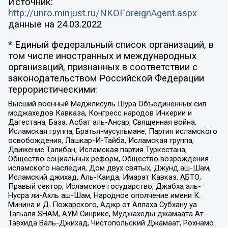
Источник:
http://unro.minjust.ru/NKOForeignAgent.aspx
данные на
24.03.2022
* Единый федеральный список организаций, в
том числе иностранных и международных
организаций, признанных в соответствии с
законодательством Российской Федерации
террористическими:
Высший военный Маджлисуль Шура Объединенных сил
моджахедов Кавказа, Конгресс народов Ичкерии и
Дагестана, База, Асбат аль-Ансар, Священная война,
Исламская группа, Братья-мусульмане, Партия исламского
освобождения, Лашкар-И-Тайба, Исламская группа,
Движение Талибан, Исламская партия Туркестана,
Общество социальных реформ, Общество возрождения
исламского наследия, Дом двух святых, Джунд аш-Шам,
Исламский джихад, Аль-Каида, Имарат Кавказ, АБТО,
Правый сектор, Исламское государство, Джабха аль-
Нусра ли-Ахль аш-Шам, Народное ополчение имени К.
Минина и Д. Пожарского, Аджр от Аллаха Субхану уа
Тагьаля SHAM, АУМ Синрике, Муджахеды джамаата Ат-
Тавхида Валь-Джихад, Чистопольский Джамаат, Рохнамо