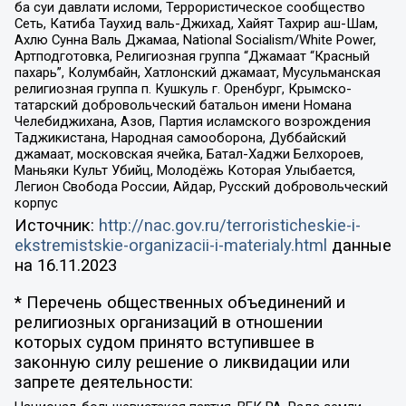
ба суи давлати исломи, Террористическое сообщество
Сеть, Катиба Таухид валь-Джихад, Хайят Тахрир аш-Шам,
Ахлю Сунна Валь Джамаа, National Socialism/White Power,
Артподготовка, Религиозная группа “Джамаат “Красный
пахарь”, Колумбайн, Хатлонский джамаат, Мусульманская
религиозная группа п. Кушкуль г. Оренбург, Крымско-
татарский добровольческий батальон имени Номана
Челебиджихана, Азов, Партия исламского возрождения
Таджикистана, Народная самооборона, Дуббайский
джамаат, московская ячейка, Батал-Хаджи Белхороев,
Маньяки Культ Убийц, Молодёжь Которая Улыбается,
Легион Свобода России, Айдар, Русский добровольческий
корпус
Источник:
http://nac.gov.ru/terroristicheskie-i-
ekstremistskie-organizacii-i-materialy.html
данные
на
16.11.2023
* Перечень общественных объединений и
религиозных организаций в отношении
которых судом принято вступившее в
законную силу решение о ликвидации или
запрете деятельности: