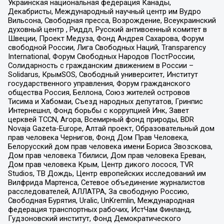
Украинская национальная федерация Канады,
Декабристы, Международный научный центр им Вудро
Вильсона, Свободная пресса, Возрождение, Всеукраинский
духовный центр , Риддл, Русский антивоенный комитет в
Швеции, Проект Медуза, Фонд Андрея Сахарова, Форум
свободной России, Лига Свободных Наций, Transparеncy
International, Форум Свободных Народов ПостРоссии,
Солидарность с гражданским движением в России –
Solidarus, КрымSOS, Свободный университет, Институт
государственного управления, Форум гражданского
общества Россия, Беллона, Союз жителей островов
Тисима и Хабомаи, Съезд народных депутатов, Гринпис
Интернешнл, Фонд борьбы с коррупцией Инк, Завет
церквей TCCN, Агора, Всемирный фонд природы, BDR
Novaja Gazeta-Europe, Алтай проект, Образовательный дом
прав человека Чернигов, Фонд Дом Прав Человека,
Белорусский дом прав человека имени Бориса Звозскова,
Дом прав человека Тбилиси, Дом прав человека Ереван,
Дом прав человека Крым, Центр дикого лосося, TVR
Studios, ТВ Дождь, Центр европейских исследований им
Вилфрида Мартенса, Сетевое объединение журналистов
расследователей, АЛЛАТРА, За свободную Россию,
Свободная Бурятия, Uralic, UnKremlin, Международная
федерация транспортных рабочих, ИстЧам Финланд,
Гудзоновский институт, Фонд Демократического