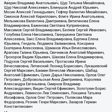
Аверин Владимир Анатольевич, Щур Татьяна Михайловна,
Щур Николай Алексеевич, Блинушов Андрей Юрьевич,
Мосин Алексей Геннадьевич, Гефтер Валентин Михайлович,
Симонов Алексей Кириллович, Флиге Ирина Анатольевна,
Мельникова Валентина Дмитриевна, Вититинова Елена
Владимировна, Баженова Светлана Куприяновна,
Максимов Сергей Владимирович, Беляев Сергей Иванович,
Голубева Елена Николаевна, Ганнушкина Светлана
Алексеевна, Закс Елена Владимировна, Буртина Елена
Юрьевна, Гендель Людмила Залмановна, Кокорина
Екатерина Алексеевна, Шуманов Илья Вячеславович,
Арапова Галина Юрьевна, Свечников Анатолий Мариевич,
Прохоров Вадим Юрьевич, Шахова Елена Владимировна,
Подузов Сергей Васильевич, Протасова Ирина
Вячеславовна, Литинский Леонид Борисович, Лукашевский
Сергей Маркович, Бахмин Вячеслав Иванович, Шабад
Анатолий Ефимович, Сухих Дарья Николаевна, Орлов Олег
Петрович, Добровольская Анна Дмитриевна, Королева
Александра Евгеньевна, Смирнов Владимир
Александрович, Вицин Сергей Ефимович, Золотухин Борис
Андреевич, Левинсон Лев Семенович, Локшина Татьяна
Иосифовна, Орлов Олег Петрович, Полякова Мара
Федоровна, Резник Генри Маркович, Захаров Герман
Константинович