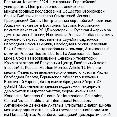
Развития, Комитет-2024, Центрально-Европейский
университет, Центр восточноевропейских и
международных исследований, Общество Сторожевой
башни, Библии и трактатов Свидетелей Иеговы,
Гражданский Совет, Центр анализа европейской политики,
Академическая сеть Восточная Европа, Российский
комитет действия, РЭНД корпорейшн, Русская Америка за
демократию в России, Настоящая Россия, Глобальная сеть
журналистов-расследователей, Служба поддержки,
Свободная Россия Берлин, Свободная Россия Северный
Рейн-Вестфалия, Фонд глобальной помощи, Антивоенный
комитет России, Russie-Libertes, La Asocicion de Rusos
Libres, Союз за возвращение Северных территорий,
Крымскотатарский Ресурсный Центр, Глобальный союз
IndustriALL, Russian Election Monitor, Article 19, Мнение
медиа, Федерация анархического черного креста, Радио
Свободная Европа, Германское общество изучения
Восточной Европы, Фонд имени Фридриха Эберта, XZ
gGmbH, Мобильная академия поддержки гендерной
демократии и миротворчества, Форум имени Льва
Копелева, American Councils for International Education,
Cultural Vistas, Institute of International Education,
Антивоенное движение Антальи, Открытый диалог, Школа
международных отношений и государственной политики
им Питера Мунка, Российско-канадский демократический