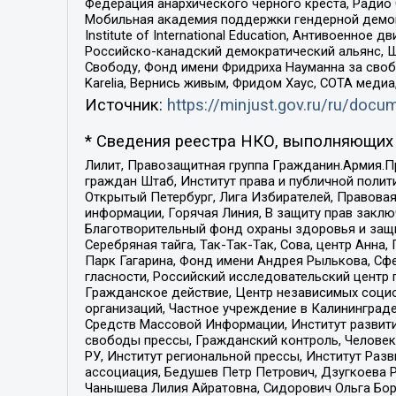
Федерация анархического черного креста, Радио
Мобильная академия поддержки гендерной демократи
Institute of International Education, Антивоенн
Российско-канадский демократический альянс, 
Свободу, Фонд имени Фридриха Науманна за свобо
Karelia, Вернись живым, Фридом Хаус, СОТА меди
Источник:
https://minjust.gov.ru/ru/doc
* Сведения реестра НКО, выполняющих 
Лилит, Правозащитная группа Гражданин.Армия.П
граждан Штаб, Институт права и публичной поли
Открытый Петербург, Лига Избирателей, Правова
информации, Горячая Линия, В защиту прав закл
Благотворительный фонд охраны здоровья и защи
Серебряная тайга, Так-Так-Так, Сова, центр Анн
Парк Гагарина, Фонд имени Андрея Рылькова, Сф
гласности, Российский исследовательский центр 
Гражданское действие, Центр независимых соци
организаций, Частное учреждение в Калининград
Средств Массовой Информации, Институт развити
свободы прессы, Гражданский контроль, Человек
РУ, Институт региональной прессы, Институт Ра
ассоциация, Бедушев Петр Петрович, Дзугкоева 
Чанышева Лилия Айратовна, Сидорович Ольга Бори