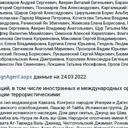
Пивоваров Андрей Сергеевич, Аверин Виталий Евгеньевич, Бара
горий Сергеевич, Пономарев Лев Александрович, Каргалицкий 
ньевна, Щаров Сергей Алексадрович, Цирульников Борис Альбер
ислакова-Паркер Марина Петровна, Кочеткова Татьяна Владими
сандровна, Рачинский Ян Збигневич, Жемкова Елена Борисовна,
лана Сергеевна, Аверин Владимир Анатольевич, Щур Татьяна М
фтер Валентин Михайлович, Симонов Алексей Кириллович, Флиг
женова Светлана Куприяновна, Максимов Сергей Владимирович, 
кс Елена Владимировна, Буртина Елена Юрьевна, Гендель Людм
евна, Свечников Анатолий Мариевич, Прохоров Вадим Юрьевич
инский Леонид Борисович, Лукашевский Сергей Маркович, Бахм
Добровольская Анна Дмитриевна, Королева Александра Евгенье
евинсон Лев Семенович, Локшина Татьяна Иосифовна, Орлов Ол
ignAgent.aspx
данные на
24.03.2022
ций, в том числе иностранных и международных ор
ции террористическими:
ил моджахедов Кавказа, Конгресс народов Ичкерии и Дагеста
ламского освобождения, Лашкар-И-Тайба, Исламская группа, Дв
ения исламского наследия, Дом двух святых, Джунд аш-Шам, 
жабха аль-Нусра ли-Ахль аш-Шам, Народное ополчение имени К.
ата Ат-Тавхида Валь-Джихад, Чистопольский Джамаат, Рохнам