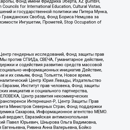
Европы, Фонд имени Фридриха Эберта, XZ gGmbH,
ls for International Education, Cultural Vistas,
ошений и государственной политики им Питера Мунка,
 Гражданских Свобод, Фонд Бориса Немцова за
имости Ингушетии, Прометей, Stop Occupation of
 Центр гендерных исследований, Фонд защиты прав
 Мы против СПИДа, СВЕЧА, Гуманитарное действие,
ддержки и содействия развитию средств массовой
р социально-информационных инициатив Действие,
 и их семьям, Фонд Тольятти, Новое время,
, Аналитический Центр Юрия Левады, Издательство
 Евразии, Институт прав человека, Фонд защиты
ких инициатив и социального партнерства,
ЕЛОВЕКА, Центр развития некоммерческих
 Трансперенси Интернешнл-Р, Центр Защиты Прав
овета Министров Северных Стран, Фонд поддержки
адемика Сахарова, Информационное агентство МЕМО.
ый вердикт, Евразийская антимонопольная
кий Павел Юрьевич, Шнырова Ольга Вадимовна,
 Евгеньевна, Ривина Анна Валерьевна, Бойко