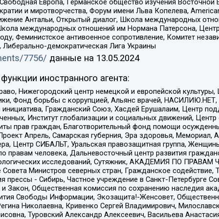
 Свободная Европа, Германское общество изучения Восточной 
и и миротворчества, Форум имени Льва Копелева, American Counci
ое движение Антальи, Открытый диалог, Школа международных отн
Школа международных отношений им Нормана Патерсона, Центр
ду, Феминистское антивоенное сопротивление, Комитет независ
а, Либерально-демократическая Лига Украины
uments/7756/
данные на
13.05.2024
функции иностранного агента:
раво, Нижегородский центр немецкой и европейской культуры,
тики, Фонд борьбы с коррупцией, Альянс врачей, НАСИЛИЮ.НЕТ,
я инициатива, Гражданский Союз, Хасдей Ерушалаим, Центр по
юченных, Институт глобализации и социальных движений, Цент
ты прав граждан, Благотворительный фонд помощи осужденным
а, Проект Апрель, Самарская губерния, Эра здоровья, Мемориал
ера, Центр СИБАЛЬТ, Уральская правозащитная группа, Женщины
по правам человека, Дальневосточный центр развития гражданс
ологических исследований, Сутяжник, АКАДЕМИЯ ПО ПРАВАМ Ч
е Совета Министров северных стран, Гражданское содействие,
я прессы - Сибирь, Частное учреждение в Санкт-Петербурге С
 и Закон, Общественная комиссия по сохранению наследия ак
звития Свободы Информации, Экозащита!-Женсовет, Общественн
Регина Николаевна, Кривенко Сергей Владимирович, Милославс
совна, Туровский Александр Алексеевич, Васильева Анастасия