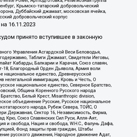
/White Power, Артподготовка, Религиозная группа
Оренбург, Крымско-татарский добровольческий
орона, Дуббайский джамаат, московская ячейка,
усский добровольческий корпус
 на
16.11.2023
судом принято вступившее в законную
вного Управления Асгардской Веси Беловодья,
годержавию, Таблиги Джамаат, Свидетели Иеговы,
айат Кабарды, Балкарии и Карачая, Союз славян,
т-18, Благородный Орден Дьявола, Армия воли
ое национальное единство, Древнерусской
 нелегальной иммиграции, Кровь и Честь, О
усское национальное единство, Северное Братство,
ровский, Община Коренного Русского народа
атство, Белый Крест, Misanthropic division,
еское объединение Русские, Русское национальное
котатарского народа, Рубеж Севера, ТОЙС, О
ри Державная, Сектор 16, Независимость, Фирма,
д Крю, Союз Славянских Сил Руси, Алля-Аят,
я и свобода, Нация и свобода, W.H.С., Фалунь Дафа,
рупцией, Фонд защиты прав граждан, Штабы
ение русского движения, Народное движение Адат,