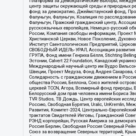
Платформа за Демократические Выборы, Междуна
центр защиты окружающей среды и природных ресу
фонд за демократию, Джеймстаунский фонд, Прож
Фалуньгун, Фалуньгун, Коалиция по расследован
Фалуньгун, Пражский гражданский центр, Ассоци
русскоязычных европейцев, Немецко-русский об
России, Компания свободы информации, Проект М
Христианской Церкви, Новое Поколение, Духовн
Институт Саентологических Предприятий, Церков
СВОБОДНЫЙ ИДЕЛЬ-УРАЛ, Ассоциация развития ж
ГРУПА, Фонд имени Генриха Бёлля, Stichting Bellin
Эстонии, Calvert 22 Foundation, Канадский укра
Международный научный центр им Вудро Вильсона
Швеции, Проект Медуза, Фонд Андрея Сахарова, Ф
Солидарность с гражданским движением в России 
общества Россия, Беллона, Союз жителей острово
церквей TCCN, Агора, Всемирный фонд природы, B
Белорусский дом прав человека имени Бориса Зво
TVR Studios, ТВ Дождь, Центр европейских иссл
Россию, Свободная Бурятия, Uralic, UnKremlin, 
Развития, Комитет-2024, Центрально-Европейски
трактатов Свидетелей Иеговы, Гражданский Совет
РЭНД корпорейшн, Русская Америка за демократи
Россия Берлин, Свободная Россия Северный Рейн-В
Союз за возвращение Северных территорий, Крымско