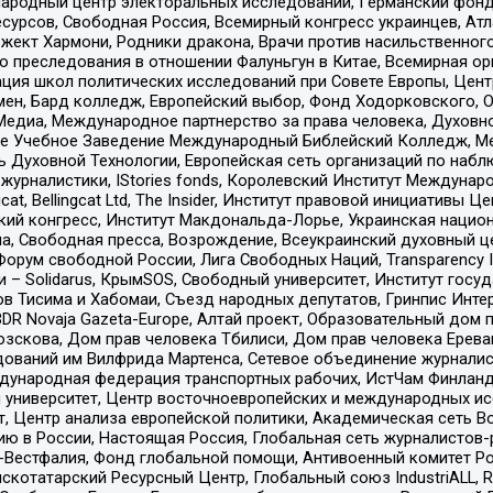
родный центр электоральных исследований, Германский фонд
рсов, Свободная Россия, Всемирный конгресс украинцев, Атла
ект Хармони, Родники дракона, Врачи против насильственного
ию преследования в отношении Фалуньгун в Китае, Всемирная о
ация школ политических исследований при Совете Европы, Цен
мен, Бард колледж, Европейский выбор, Фонд Ходорковского,
едиа, Международное партнерство за права человека, Духовно
ое Учебное Заведение Международный Библейский Колледж, М
ь Духовной Технологии, Европейская сеть организаций по наб
урналистики, IStories fonds, Королевский Институт Между
gcat, Bellingcat Ltd, The Insider, Институт правовой инициатив
инский конгресс, Институт Макдональда-Лорье, Украинская нац
, Свободная пресса, Возрождение, Всеукраинский духовный цен
орум свободной России, Лига Свободных Наций, Transparеncy I
– Solidarus, КрымSOS, Свободный университет, Институт госу
в Тисима и Хабомаи, Съезд народных депутатов, Гринпис Инте
DR Novaja Gazeta-Europe, Алтай проект, Образовательный дом 
зскова, Дом прав человека Тбилиси, Дом прав человека Ерева
едований им Вилфрида Мартенса, Сетевое объединение журнали
Международная федерация транспортных рабочих, ИстЧам Финлан
й университет, Центр восточноевропейских и международных и
, Центр анализа европейской политики, Академическая сеть Во
ю в России, Настоящая Россия, Глобальная сеть журналистов
естфалия, Фонд глобальной помощи, Антивоенный комитет России,
татарский Ресурсный Центр, Глобальный союз IndustriALL, Russi