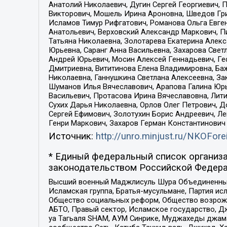
Анатолий Николаевич, Дугин Сергей Георгиевич, 
Викторович, Мошель Ирина Ароновна, Шведов Гри
Исламов Тимур Рифгатович, Романова Ольга Евге
Анатольевич, Верховский Александр Маркович, П
Татьяна Николаевна, Золотарева Екатерина Алек
Юрьевна, Саранг Анна Васильевна, Захарова Свет
Андрей Юрьевич, Мосин Алексей Геннадьевич, Ге
Дмитриевна, Вититинова Елена Владимировна, Ба
Николаевна, Ганнушкина Светлана Алексеевна, За
Шуманов Илья Вячеславович, Арапова Галина Юрь
Васильевич, Протасова Ирина Вячеславовна, Лит
Сухих Дарья Николаевна, Орлов Олег Петрович, 
Сергей Ефимович, Золотухин Борис Андреевич, Л
Генри Маркович, Захаров Герман Константинович
Источник:
http://unro.minjust.ru/NKOFore
* Единый федеральный список организа
законодательством Российской Федера
Высший военный Маджлисуль Шура Объединенных с
Исламская группа, Братья-мусульмане, Партия ис
Общество социальных реформ, Общество возрожд
АБТО, Правый сектор, Исламское государство, Д
уа Тагьаля SHAM, АУМ Синрике, Муджахеды джама