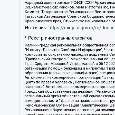
Народный совет граждан РСФСР СССР Архангельск
Социалистических Районов, Meta Platforms Inc, 
Комитет, Татарстанское Региональное Всетатар
Татарской Автономной Советской Социалистическ
Красноярского края, Этническое национальное о
Источник:
https://minjust.gov.ru/ru/doc
* Реестр иностранных агентов:
Калининградская региональная общественная организация "Экозащита!-Женсовет", Фонд содействия защите прав и свобод граждан "Общественный вердикт", Фонд "Институт Развития Свободы Информации", Частное учреждение "Информационное агентство МЕМО. РУ", Региональная общественная организация "Общественная комиссия по сохранению наследия академика Сахарова", Фонд поддержки свободы прессы, Санкт-Петербургская общественная правозащитная организация "Гражданский контроль", Межрегиональная общественная организация "Информационно-просветительский центр "Мемориал", Региональный Фонд "Центр Защиты Прав Средств Массовой Информации", с 05.12.2023 Фонд "Центр Защиты Прав Средств массовой информации", Региональная общественная благотворительная организация помощи беженцам и мигрантам "Гражданское содействие", Негосударственное образовательное учреждение дополнительного профессионального образования (повышение квалификации) специалистов "АКАДЕМИЯ ПО ПРАВАМ ЧЕЛОВЕКА", Свердловская региональная общественная организация "Сутяжник", Автономная некоммерческая организация "Центр независимых социологических исследований", Союз общественных объединений "Российский исследовательский центр по правам человека", Региональное общественное учреждение научно-информационный центр "МЕМОРИАЛ", Некоммерческая организация "Фонд защиты гласности", Автономная некоммерческая организация "Институт прав человека", Городская общественная организация "Екатеринбургское общество "МЕМОРИАЛ", Городская общественная организация "Рязанское историко-просветительское и правозащитное общество "Мемориал" (Рязанский Мемориал), Челябинский региональный орган общественной самодеятельности – женское общественное объединение "Женщины Евразии", Челябинский региональный орган общественной самодеятельности "Уральская правозащитная группа", Фонд содействия защите здоровья и социальной справедливости имени Андрея Рылькова, Автономная Некоммерческая Организация "Аналитический Центр Юрия Левады", Автономная некоммерческая организация социальной поддержки населения "Проект Апрель", Региональная общественная организация помощи женщинам и детям, находящимся в кризисной ситуации "Информационно-методический центр "Анна", Фонд содействия развитию массовых коммуникаций и правовому просвещению "Так-так-Так", Фонд содействия устойчивому развитию "Серебряная тайга", Свердловский региональный общественный фонд социальных проектов "Новое время", "Idel.Реалии", Кавказ.Реалии, Крым.Реалии, Телеканал Настоящее Время, Татаро-башкирская служба Радио Свобода (Azatliq Radiosi), Радио Свободная Европа/Радио Свобода (PCE/PC), "Сибирь.Реалии", "Фактограф", Благотворительный фонд помощи осужденным и их семьям, Автономная некоммерческая организация "Институт глобализации и социальных движений", Фонд "В защиту прав заключенных", Частное учреждение "Центр поддержки и содействия развитию средств массовой информации", Пензенский региональный общественный благотворительный фонд "Гражданский союз", "Север.Реалии", Некоммерческая организация Фонд "Правовая инициатива", 