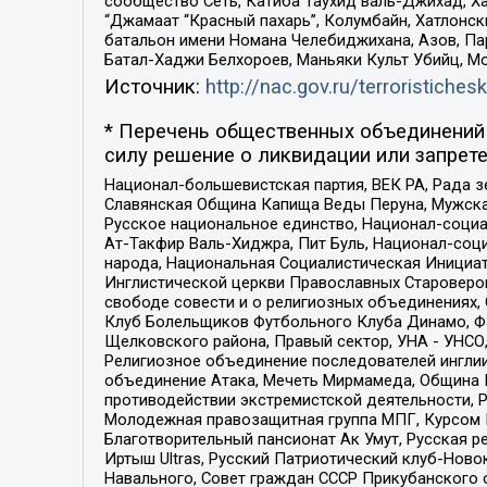
сообщество Сеть, Катиба Таухид валь-Джихад, Хай
“Джамаат “Красный пахарь”, Колумбайн, Хатлонск
батальон имени Номана Челебиджихана, Азов, Па
Батал-Хаджи Белхороев, Маньяки Культ Убийц, М
Источник:
http://nac.gov.ru/terroristichesk
* Перечень общественных объединений 
силу решение о ликвидации или запрете
Национал-большевистская партия, ВЕК РА, Рада 
Славянская Община Капища Веды Перуна, Мужская
Русское национальное единство, Национал-социа
Ат-Такфир Валь-Хиджра, Пит Буль, Национал-соц
народа, Национальная Социалистическая Инициат
Инглистической церкви Православных Староверов
свободе совести и о религиозных объединениях,
Клуб Болельщиков Футбольного Клуба Динамо, Фа
Щелковского района, Правый сектор, УНА - УНСО, У
Религиозное объединение последователей инглии
объединение Атака, Мечеть Мирмамеда, Община К
противодействии экстремистской деятельности, 
Молодежная правозащитная группа МПГ, Курсом П
Благотворительный пансионат Ак Умут, Русская ре
Иртыш Ultras, Русский Патриотический клуб-Нов
Навального, Совет граждан СССР Прикубанского 