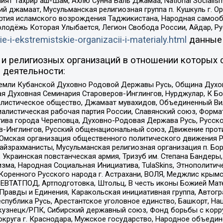
ят Тахрир аш-Шам, Ахлю Сунна Валь Джамаа, National Socialism
ий джамаат, Мусульманская религиозная группа п. Кушкуль г. 
ртия исламского возрождения Таджикистана, Народная самооб
олодёжь Которая Улыбается, Легион Свобода России, Айдар, Р
ie-i-ekstremistskie-organizacii-i-materialy.html
данные
и религиозных организаций в отношении которых 
 деятельности:
земли Кубанской Духовно Родовой Державы Русь, Община Духо
 Духовная Семинария Староверов-Инглингов, Нурджулар, К Бо
листическое общество, Джамаат мувахидов, Объединенный Вил
иалистическая рабочая партия России, Славянский союз, Форма
ива города Череповца, Духовно-Родовая Держава Русь, Русск
-Инглингов, Русский общенациональный союз, Движение против
 Омская организация общественного политического движения Р
йзрахманисты, Мусульманская религиозная организация п. Бо
краинская повстанческая армия, Тризуб им. Степана Бандеры, Бр
зма, Народная Социальная Инициатива, TulaSkins, Этнополитич
оренного Русского народа г. Астрахани, ВОЛЯ, Меджлис крымс
РЕВТАТПОД, Артподготовка, Штольц, В честь иконы Божией Мате
равды и Единения, Каракольская инициативная группа, Автогра
спублика Русь, Арестантское уголовное единство, Башкорт, Наци
окузнецк/РПК, Сибирский державный союз, Фонд борьбы с кор
округа г. Краснодара, Мужское государство, Народное объедин