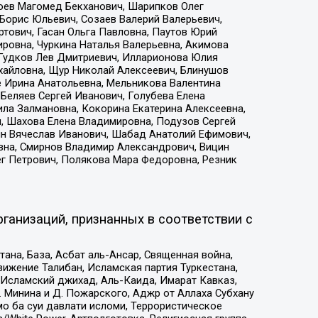
хоев Магомед Бекханович, Шарипков Олег
Борис Юльевич, Созаев Валерий Валерьевич,
тович, Гасан Ольга Павловна, Паутов Юрий
ровна, Чуркина Наталья Валерьевна, Акимова
 Гудков Лев Дмитриевич, Илларионова Юлия
ихайловна, Щур Николай Алексеевич, Блинушов
е Ирина Анатольевна, Мельникова Валентина
Беляев Сергей Иванович, Голубева Елена
ила Залмановна, Кокорина Екатерина Алексеевна,
, Шахова Елена Владимировна, Подузов Сергей
ин Вячеслав Иванович, Шабад Анатолий Ефимович,
вна, Смирнов Владимир Александрович, Вицин
ег Петрович, Полякова Мара Федоровна, Резник
ганизаций, признанных в соответствии с
на, База, Асбат аль-Ансар, Священная война,
ижение Талибан, Исламская партия Туркестана,
Исламский джихад, Аль-Каида, Имарат Кавказ,
 Минина и Д. Пожарского, Аджр от Аллаха Субхану
о ба суи давлати исломи, Террористическое