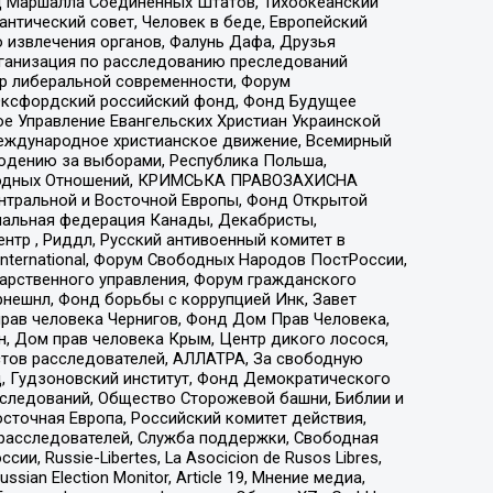
 Маршалла Соединенных Штатов, Тихоокеанский
нтический совет, Человек в беде, Европейский
 извлечения органов, Фалунь Дафа, Друзья
рганизация по расследованию преследований
тр либеральной современности, Форум
 Оксфордский российский фонд, Фонд Будущее
е Управление Евангельских Христиан Украинской
еждународное христианское движение, Всемирный
людению за выборами, Республика Польша,
народных Отношений, КРИМСЬКА ПРАВОЗАХИСНА
ы Центральной и Восточной Европы, Фонд Открытой
иональная федерация Канады, Декабристы,
тр , Риддл, Русский антивоенный комитет в
nternational, Форум Свободных Народов ПостРоссии,
дарственного управления, Форум гражданского
рнешнл, Фонд борьбы с коррупцией Инк, Завет
прав человека Чернигов, Фонд Дом Прав Человека,
н, Дом прав человека Крым, Центр дикого лосося,
стов расследователей, АЛЛАТРА, За свободную
д, Гудзоновский институт, Фонд Демократического
сследований, Общество Сторожевой башни, Библии и
сточная Европа, Российский комитет действия,
-расследователей, Служба поддержки, Свободная
 Russie-Libertes, La Asocicion de Rusos Libres,
an Election Monitor, Article 19, Мнение медиа,