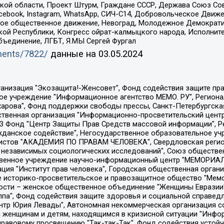
ой области, Проект Штурм, Граждане СССР, Держава Союз Сов
Facebook, Instagram, WhatsApp, СИЧ-С14, Добровольческое Движ
ское общественное движение, Невоград, Молодежное Демократ
ой Республики, Конгресс ойрат-калмыцкого народа, Исполнит
бъединение, ЛГБТ, Я.МЫ Сергей Фургал
uments/7822/
данные на
03.05.2024
Общество с ограниченной ответственностью "Радио Свободная Европа/Радио Свобода", Чешское информационное агентство "MEDIUM-ORIENT", Красноярская региональная общественная организация "Мы против СПИДа", Камалягин Денис Николаевич, Маркелов Сергей Евгеньевич, Пономарев Лев Александрович, Савицкая Людмила Алексеевна, Автономная некоммерческая организация "Центр по работе с проблемой насилия "НАСИЛИЮ.НЕТ", Межрегиональный профессиональный союз работников здравоохранения "Альянс врачей", Юридическое лицо, зарегистрированное в Латвийской Республике, SIA "Medusa Project" (регистрационный номер 40103797863, дата регистрации 10.06.2014), Некоммерческая организация "Фонд по борьбе с коррупцией", Автономная некоммерческая организация "Институт права и публичной политики", Баданин Роман Сергеевич, Гликин Максим Александрович, Железнова Мария Михайловна, Лукьянова Юлия Сергеевна, Маетная Елизавета Витальевна, Маняхин Петр Борисович, Чуракова Ольга Владимировна, Ярош Юлия Петровна, Юридическое лицо "The Insider SIA", зарегистрированное в Риге, Латвийская Республика (дата регистрации 26.06.2015), являющееся администратором доменного имени интернет-издания "The Insider SIA", https://theins.ru, Постернак Алексей Евгеньевич, Рубин Михаил Аркадьевич, Анин Роман Александрович, Юридическое лицо Istories fonds, зарегистрированное в Латвийской Республике (регистрационный номер 50008295751, дата регистрации 24.02.2020), Великовский Дмитрий Александрович, Долинина Ирина Николаевна, Мароховская Алеся Алексеевна, Шлейнов Роман Юрьевич, Шмагун Олеся Валентиновна, Общество с ограниченной ответственностью "Альтаир 2021", Общество с ограниченной ответственностью "Вега 2021", Общество с ограниченной ответственностью "Главный редактор 2021", Общество с ограниченной ответственностью "Ромашки монолит", Важенков Артем Валерьевич, Ивановская областная общественная организация "Центр гендерных исследований", Гурман Юрий Альбертович, Медиапроект "ОВД-Инфо", Егоров Владимир Владимирович, Жилинский Владимир Александрович, Общество с ограниченной ответственностью "ЗП", Иванова София Юрьевна, Карезина Инна Павловна, Кильтау Екатерина Викторовна, Петров Алексей Викторович, Пискунов Сергей Евгеньевич, Смирнов Сергей Сергеевич, Тихонов Михаил Сергеевич, Общество с ограниченной ответственностью "ЖУРНАЛИСТ-ИНОСТРАННЫЙ АГЕНТ", Арапова Галина Юрьевна, Вольтская Татьяна Анатольевна, Американская компания "Mason G.E.S. Anonymous Foundation" (США), являющаяся владельцем интернет-издания https://mnews.world/, Компания "Stichting Bellingcat", зарегистрированная в Нидерландах (дата регистрации 11.07.2018), Захаров Андрей Вячеславович, Клепиковская Екатерина Дмитриевна, Общество с ограниченной ответственностью "МЕМО", Перл Роман Александрович, Симонов Евгений Алексеевич, Соловьева Елена Анатольевна, Сотников Даниил Владимирович, Сурначева Елизавета Дмитриевна, Автономная некоммерческая организация по защите прав человека и информированию населения "Якутия – Наше Мнение", Общество с ограниченной ответственностью "Москоу диджитал медиа", с 26.01.2023 Общество с ограниченной ответственностью "Чайка Белые сады", Ветошкина Валерия Валерьевна, Заговора Максим Александрович, Межрегиональное общественное движение "Российская ЛГБТ - сеть", Оленичев Максим Владимирович, Павлов Иван Юрьевич, Скворцова Елена Сергеевна, Общество с ограниченной ответственностью "Как бы инагент", Кочетков Игорь Викторович, Общество с ограниченной ответственностью "Честные выборы", Еланчик Олег Александрович, Общество с ограниченной ответственностью "Нобелевский призыв", Гималова Регина Эмилевна, Григорьев Андрей Валерьевич, Григорьева Алина Александровна, Ассоциация по содействию защите прав призывников, альтернативнослужащих и военнослужащих "Правозащитная группа "Гражданин.Армия.Право", Хисамова Регина Фаритовна, Автономная некоммерческая организация по реализа