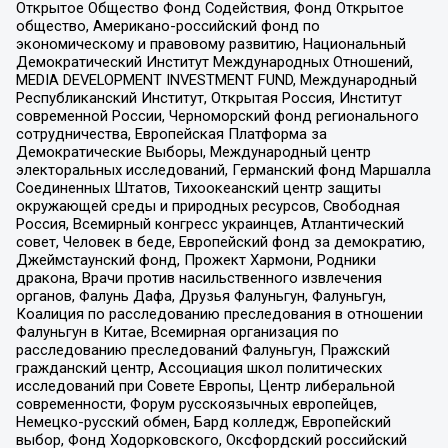
Открытое Общество Фонд Содействия, Фонд Открытое
общество, Американо-российский фонд по
экономическому и правовому развитию, Национальный
Демократический Институт Международных Отношений,
MEDIA DEVELOPMENT INVESTMENT FUND, Международный
Республиканский Институт, Открытая Россия, Институт
современной России, Черноморский фонд регионального
сотрудничества, Европейская Платформа за
Демократические Выборы, Международный центр
электоральных исследований, Германский фонд Маршалла
Соединенных Штатов, Тихоокеанский центр защиты
окружающей среды и природных ресурсов, Свободная
Россия, Всемирный конгресс украинцев, Атлантический
совет, Человек в беде, Европейский фонд за демократию,
Джеймстаунский фонд, Прожект Хармони, Родники
дракона, Врачи против насильственного извлечения
органов, Фалунь Дафа, Друзья Фалуньгун, Фалуньгун,
Коалиция по расследованию преследования в отношении
Фалуньгун в Китае, Всемирная организация по
расследованию преследований Фалуньгун, Пражский
гражданский центр, Ассоциация школ политических
исследований при Совете Европы, Центр либеральной
современности, Форум русскоязычных европейцев,
Немецко-русский обмен, Бард колледж, Европейский
выбор, Фонд Ходорковского, Оксфордский российский