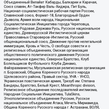
Объединенный Вилайат Кабарды, Балкарии и Карачая,
Союз славян, Ат-Такфир Валь-Хиджра, Пит Буль,
Национал-социалистическая рабочая партия России,
Славянский союз, Формат-18, Благородный Орден
Дьявола, Армия воли народа, Национальная
Социалистическая Инициатива города Череповца,
Духовно-Родовая Держава Русь, Русское национальное
единство, Древнерусской Инглистической церкви
Православных Староверов-Инглингов, Русский
общенациональный союз, Движение против нелегальной
иммиграции, Кровь и Честь, О свободе совести и о
религиозных объединениях, Омская организация
общественного политического движения Русское
национальное единство, Северное Братство, Клуб
Болельщиков Футбольного Клуба Динамо,
Файзрахманисты, Мусульманская религиозная организация
п. Боровский, Община Коренного Русского народа
Щелковского района, Правый сектор, УНА - УНСО,
Украинская повстанческая армия, Тризуб им. Степана
Бандеры, Братство, Белый Крест, Misanthropic division,
Религиозное объединение последователей инглиизма,
Народная Социальная Инициатива, TulaSkins,
Этнополитическое объединение Русские, Русское
национальное объединение Атака, Мечеть Мирмамеда,
Община Коренного Русского народа г. Астрахани, ВОЛЯ,