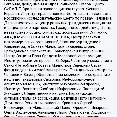
Гагарина, Фонд имени Андрея Рылькова, Сфера, Центр
СИБАЛЬТ, Уральская правозащитная группа, Женщины
Евразии, Институт прав человека, Фонд защиты гласности,
Российский исследовательский центр по правам человека,
Дальневосточный центр развития гражданских инициатив
и социального партнерства, Гражданское действие, Центр
независимых социологических исследований, Сутяжник,
АКАДЕМИЯ ПО ПРАВАМ ЧЕЛОВЕКА, Центр развития
некоммерческих организаций, Частное учреждение в
Калининграде Совета Министров северных стран,
Гражданское содействие, Трансперенси Интернешнл-Р,
Центр Защиты Прав Средств Массовой Информации,
Институт развития прессы - Сибирь, Частное учреждение в
Санкт-Петербурге Совета Министров Северных Стран,
Фонд поддержки свободы прессы, Гражданский контроль,
Человек и Закон, Общественная комиссия по сохранению
наследия академика Сахарова, Информационное
агентство МЕМО. РУ, Институт региональной прессы,
Институт Развития Свободы Информации, Экозащита!-
Женсовет, Общественный вердикт, Евразийская
антимонопольная ассоциация, Бедушев Петр Петрович,
Дзугкоева Регина Николаевна, Кривенко Сергей
Владимирович, Милославский Павел Юрьевич, Шнырова
Ольга Вадимовна, Чанышева Лилия Айратовна, Сидорович
Ольга Борисовна, Туровский Александр Алексеевич,