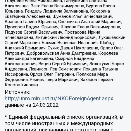
Голубева Елена Николаевна, Ганнушкина Светлана
Алексеевна, Закс Елена Владимировна, Буртина Елена
Юрьевна, Гендель Людмила Залмановна, Кокорина
Екатерина Алексеевна, Шуманов Илья Вячеславович,
Арапова Галина Юрьевна, Свечников Анатолий Мариевич,
Прохоров Вадим Юрьевич, Шахова Елена Владимировна,
Подузов Сергей Васильевич, Протасова Ирина
Вячеславовна, Литинский Леонид Борисович, Лукашевский
Сергей Маркович, Бахмин Вячеслав Иванович, Шабад
Анатолий Ефимович, Сухих Дарья Николаевна, Орлов Олег
Петрович, Добровольская Анна Дмитриевна, Королева
Александра Евгеньевна, Смирнов Владимир
Александрович, Вицин Сергей Ефимович, Золотухин Борис
Андреевич, Левинсон Лев Семенович, Локшина Татьяна
Иосифовна, Орлов Олег Петрович, Полякова Мара
Федоровна, Резник Генри Маркович, Захаров Герман
Константинович
Источник:
http://unro.minjust.ru/NKOForeignAgent.aspx
данные на
24.03.2022
* Единый федеральный список организаций, в
том числе иностранных и международных
организаций, признанных в соответствии с