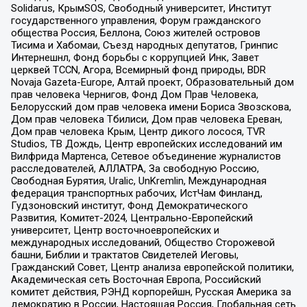
Solidarus, КрымSOS, Свободный университет, Институт
государственного управления, Форум гражданского
общества Россия, Беллона, Союз жителей островов
Тисима и Хабомаи, Съезд народных депутатов, Гринпис
Интернешнл, Фонд борьбы с коррупцией Инк, Завет
церквей TCCN, Агора, Всемирный фонд природы, BDR
Novaja Gazeta-Europe, Алтай проект, Образовательный дом
прав человека Чернигов, Фонд Дом Прав Человека,
Белорусский дом прав человека имени Бориса Звозскова,
Дом прав человека Тбилиси, Дом прав человека Ереван,
Дом прав человека Крым, Центр дикого лосося, TVR
Studios, ТВ Дождь, Центр европейских исследований им
Вилфрида Мартенса, Сетевое объединение журналистов
расследователей, АЛЛАТРА, За свободную Россию,
Свободная Бурятия, Uralic, UnKremlin, Международная
федерация транспортных рабочих, ИстЧам Финланд,
Гудзоновский институт, Фонд Демократического
Развития, Комитет-2024, Центрально-Европейский
университет, Центр восточноевропейских и
международных исследований, Общество Сторожевой
башни, Библии и трактатов Свидетелей Иеговы,
Гражданский Совет, Центр анализа европейской политики,
Академическая сеть Восточная Европа, Российский
комитет действия, РЭНД корпорейшн, Русская Америка за
демократию в России, Настоящая Россия, Глобальная сеть