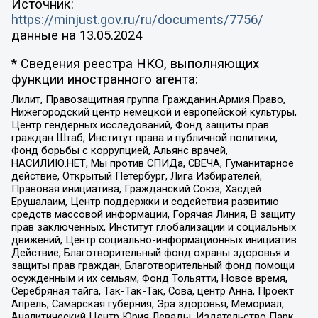
Источник:
https://minjust.gov.ru/ru/documents/7756/
данные на
13.05.2024
* Сведения реестра НКО, выполняющих
функции иностранного агента:
Лилит, Правозащитная группа Гражданин.Армия.Право,
Нижегородский центр немецкой и европейской культуры,
Центр гендерных исследований, Фонд защиты прав
граждан Штаб, Институт права и публичной политики,
Фонд борьбы с коррупцией, Альянс врачей,
НАСИЛИЮ.НЕТ, Мы против СПИДа, СВЕЧА, Гуманитарное
действие, Открытый Петербург, Лига Избирателей,
Правовая инициатива, Гражданский Союз, Хасдей
Ерушалаим, Центр поддержки и содействия развитию
средств массовой информации, Горячая Линия, В защиту
прав заключенных, Институт глобализации и социальных
движений, Центр социально-информационных инициатив
Действие, Благотворительный фонд охраны здоровья и
защиты прав граждан, Благотворительный фонд помощи
осужденным и их семьям, Фонд Тольятти, Новое время,
Серебряная тайга, Так-Так-Так, Сова, центр Анна, Проект
Апрель, Самарская губерния, Эра здоровья, Мемориал,
Аналитический Центр Юрия Левады, Издательство Парк