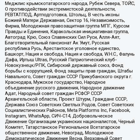
Меджлис крымскотатарского народа, Рубеж Севера, ТОЙС,
О противодействии экстремистской деятельности,
РЕВТАТПОД, Артподготовка, Штольц, В честь иконы
Божией Матери Державная, Сектор 16, Независимость,
Фирма, Молодежная правозащитная группа МПГ, Курсом
Правды и Единения, Каракольская инициативная группа,
Автоград Крю, Союз Славянских Сил Руси, Алля-Аят,
Благотворительный пансионат Ак Умут, Русская
республика Русь, Арестантское уголовное единство,
Башкорт, Нация и свобода, Нация и свобода, W.H.С., Фалунь
Дафа, Иртыш Ultras, Русский Патриотический клуб-
Новокузнецк/РПК, Сибирский державный союз, Фонд
борьбы с коррупцией, Фонд защиты прав граждан, Штабы
Навального, Совет граждан СССР Прикубанского округа г.
Краснодара, Мужское государство, Народное
объединение русского движения, Народное движение
Адат, Народный совет граждан РСФСР СССР
Архангельской области, Проект Штурм, Граждане СССР,
Держава Союз Советских Светлых Родов, Совет Советских
Социалистических Районов, Meta Platforms Inc, Facebook,
Instagram, WhatsApp, СИЧ-С14, Добровольческое
Движение Организации украинских националистов, Черный
Комитет, Татарстанское Региональное Всетатарское
общественное движение, Невоград, Молодежное
Демократическое Движение Весна, Верховный Совет