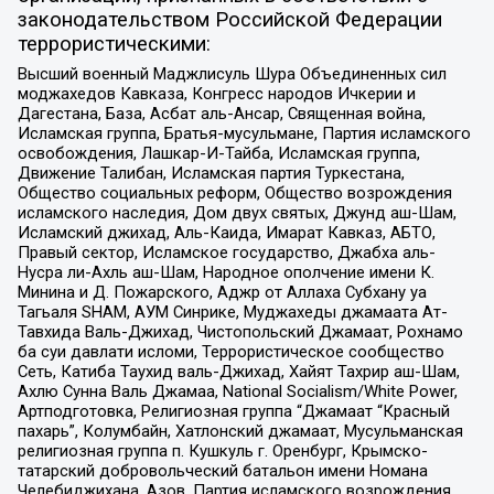
законодательством Российской Федерации
террористическими:
Высший военный Маджлисуль Шура Объединенных сил
моджахедов Кавказа, Конгресс народов Ичкерии и
Дагестана, База, Асбат аль-Ансар, Священная война,
Исламская группа, Братья-мусульмане, Партия исламского
освобождения, Лашкар-И-Тайба, Исламская группа,
Движение Талибан, Исламская партия Туркестана,
Общество социальных реформ, Общество возрождения
исламского наследия, Дом двух святых, Джунд аш-Шам,
Исламский джихад, Аль-Каида, Имарат Кавказ, АБТО,
Правый сектор, Исламское государство, Джабха аль-
Нусра ли-Ахль аш-Шам, Народное ополчение имени К.
Минина и Д. Пожарского, Аджр от Аллаха Субхану уа
Тагьаля SHAM, АУМ Синрике, Муджахеды джамаата Ат-
Тавхида Валь-Джихад, Чистопольский Джамаат, Рохнамо
ба суи давлати исломи, Террористическое сообщество
Сеть, Катиба Таухид валь-Джихад, Хайят Тахрир аш-Шам,
Ахлю Сунна Валь Джамаа, National Socialism/White Power,
Артподготовка, Религиозная группа “Джамаат “Красный
пахарь”, Колумбайн, Хатлонский джамаат, Мусульманская
религиозная группа п. Кушкуль г. Оренбург, Крымско-
татарский добровольческий батальон имени Номана
Челебиджихана, Азов, Партия исламского возрождения