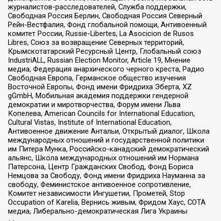
журналистов-расследователей, Служба поддержки,
Свободная Россия Берлин, Свободная Россия Северный
Рейн-Вестфалия, Фонд глобальной помощи, Антивоенный
комитет России, Russie-Libertes, La Asocicion de Rusos
Libres, Союз за возвращение Северных территорий,
Крымскотатарский Ресурсный Центр, Глобальный союз
IndustriALL, Russian Election Monitor, Article 19, Мнение
медиа, Федерация анархического черного креста, Радио
Свободная Европа, Германское общество изучения
Восточной Европы, Фонд имени Фридриха Эберта, XZ
gGmbH, Мобильная академия поддержки гендерной
демократии и миротворчества, Форум имени Льва
Копелева, American Councils for International Education,
Cultural Vistas, Institute of International Education,
Антивоенное движение Антальи, Открытый диалог, Школа
международных отношений и государственной политики
им Питера Мунка, Российско-канадский демократический
альянс, Школа международных отношений им Нормана
Патерсона, Центр Гражданских Свобод, Фонд Бориса
Немцова за Свободу, Фонд имени Фридриха Науманна за
свободу, Феминистское антивоенное сопротивление,
Комитет независимости Ингушетии, Прометей, Stop
Occupation of Karelia, Вернись живым, Фридом Хаус, СОТА
медиа, Либерально-демократическая Лига Украины