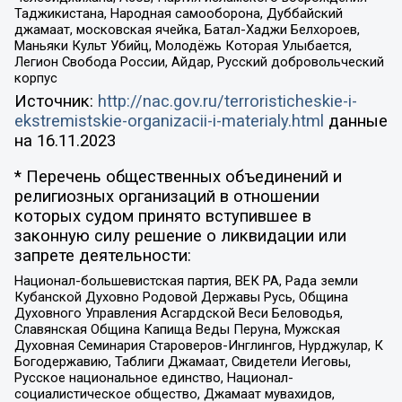
Таджикистана, Народная самооборона, Дуббайский
джамаат, московская ячейка, Батал-Хаджи Белхороев,
Маньяки Культ Убийц, Молодёжь Которая Улыбается,
Легион Свобода России, Айдар, Русский добровольческий
корпус
Источник:
http://nac.gov.ru/terroristicheskie-i-
ekstremistskie-organizacii-i-materialy.html
данные
на
16.11.2023
* Перечень общественных объединений и
религиозных организаций в отношении
которых судом принято вступившее в
законную силу решение о ликвидации или
запрете деятельности:
Национал-большевистская партия, ВЕК РА, Рада земли
Кубанской Духовно Родовой Державы Русь, Община
Духовного Управления Асгардской Веси Беловодья,
Славянская Община Капища Веды Перуна, Мужская
Духовная Семинария Староверов-Инглингов, Нурджулар, К
Богодержавию, Таблиги Джамаат, Свидетели Иеговы,
Русское национальное единство, Национал-
социалистическое общество, Джамаат мувахидов,