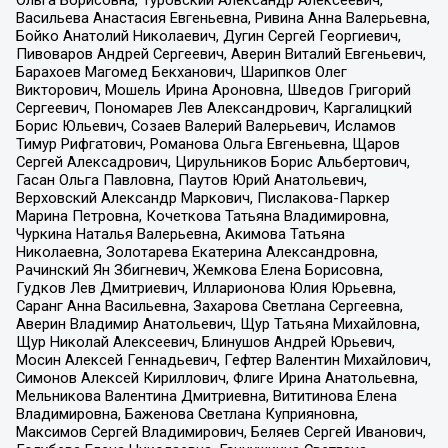
Васильева Анастасия Евгеньевна, Ривина Анна Валерьевна,
Бойко Анатолий Николаевич, Дугин Сергей Георгиевич,
Пивоваров Андрей Сергеевич, Аверин Виталий Евгеньевич,
Барахоев Магомед Бекханович, Шарипков Олег
Викторович, Мошель Ирина Ароновна, Шведов Григорий
Сергеевич, Пономарев Лев Александрович, Каргалицкий
Борис Юльевич, Созаев Валерий Валерьевич, Исламов
Тимур Рифгатович, Романова Ольга Евгеньевна, Щаров
Сергей Алексадрович, Цирульников Борис Альбертович,
Гасан Ольга Павловна, Паутов Юрий Анатольевич,
Верховский Александр Маркович, Пислакова-Паркер
Марина Петровна, Кочеткова Татьяна Владимировна,
Чуркина Наталья Валерьевна, Акимова Татьяна
Николаевна, Золотарева Екатерина Александровна,
Рачинский Ян Збигневич, Жемкова Елена Борисовна,
Гудков Лев Дмитриевич, Илларионова Юлия Юрьевна,
Саранг Анна Васильевна, Захарова Светлана Сергеевна,
Аверин Владимир Анатольевич, Щур Татьяна Михайловна,
Щур Николай Алексеевич, Блинушов Андрей Юрьевич,
Мосин Алексей Геннадьевич, Гефтер Валентин Михайлович,
Симонов Алексей Кириллович, Флиге Ирина Анатольевна,
Мельникова Валентина Дмитриевна, Вититинова Елена
Владимировна, Баженова Светлана Куприяновна,
Максимов Сергей Владимирович, Беляев Сергей Иванович,