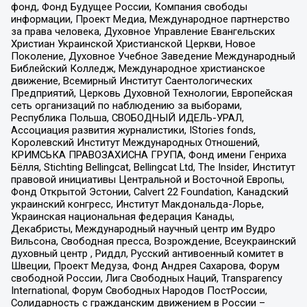
фонд, Фонд Будущее России, Компания свободы
информации, Проект Медиа, Международное партнерство
за права человека, Духовное Управление Евангельских
Христиан Украинской Христианской Церкви, Новое
Поколение, Духовное Учебное Заведение Международный
Библейский Колледж, Международное христианское
движение, Всемирный Институт Саентологических
Предприятий, Церковь Духовной Технологии, Европейская
сеть организаций по наблюдению за выборами,
Республика Польша, СВОБОДНЫЙ ИДЕЛЬ-УРАЛ,
Ассоциация развития журналистики, IStories fonds,
Королевский Институт Международных Отношений,
КРИМСЬКА ПРАВОЗАХИСНА ГРУПА, Фонд имени Генриха
Бёлля, Stichting Bellingcat, Bellingcat Ltd, The Insider, Институт
правовой инициативы Центральной и Восточной Европы,
Фонд Открытой Эстонии, Calvert 22 Foundation, Канадский
украинский конгресс, Институт Макдональда-Лорье,
Украинская национальная федерация Канады,
Декабристы, Международный научный центр им Вудро
Вильсона, Свободная пресса, Возрождение, Всеукраинский
духовный центр , Риддл, Русский антивоенный комитет в
Швеции, Проект Медуза, Фонд Андрея Сахарова, Форум
свободной России, Лига Свободных Наций, Transparеncy
International, Форум Свободных Народов ПостРоссии,
Солидарность с гражданским движением в России –