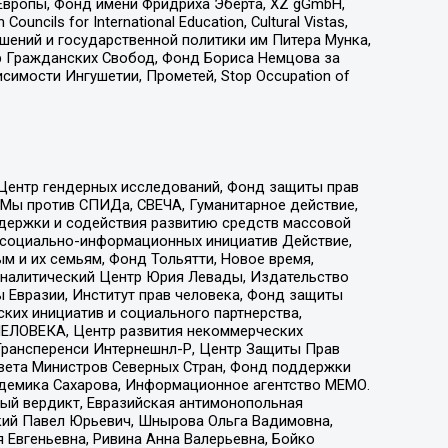
Европы, Фонд имени Фридриха Эберта, XZ gGmbH,
ls for International Education, Cultural Vistas,
ошений и государственной политики им Питера Мунка,
 Гражданских Свобод, Фонд Бориса Немцова за
имости Ингушетии, Прометей, Stop Occupation of
 Центр гендерных исследований, Фонд защиты прав
 Мы против СПИДа, СВЕЧА, Гуманитарное действие,
ддержки и содействия развитию средств массовой
р социально-информационных инициатив Действие,
 и их семьям, Фонд Тольятти, Новое время,
, Аналитический Центр Юрия Левады, Издательство
 Евразии, Институт прав человека, Фонд защиты
ких инициатив и социального партнерства,
ЕЛОВЕКА, Центр развития некоммерческих
 Трансперенси Интернешнл-Р, Центр Защиты Прав
овета Министров Северных Стран, Фонд поддержки
адемика Сахарова, Информационное агентство МЕМО.
ый вердикт, Евразийская антимонопольная
кий Павел Юрьевич, Шнырова Ольга Вадимовна,
 Евгеньевна, Ривина Анна Валерьевна, Бойко