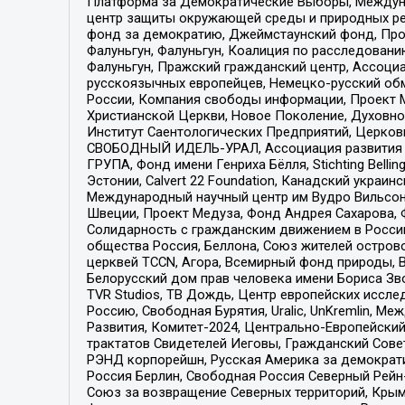
Платформа за Демократические Выборы, Междуна
центр защиты окружающей среды и природных ресу
фонд за демократию, Джеймстаунский фонд, Прож
Фалуньгун, Фалуньгун, Коалиция по расследован
Фалуньгун, Пражский гражданский центр, Ассоци
русскоязычных европейцев, Немецко-русский об
России, Компания свободы информации, Проект М
Христианской Церкви, Новое Поколение, Духовн
Институт Саентологических Предприятий, Церков
СВОБОДНЫЙ ИДЕЛЬ-УРАЛ, Ассоциация развития ж
ГРУПА, Фонд имени Генриха Бёлля, Stichting Bellin
Эстонии, Calvert 22 Foundation, Канадский укра
Международный научный центр им Вудро Вильсона
Швеции, Проект Медуза, Фонд Андрея Сахарова, Ф
Солидарность с гражданским движением в России 
общества Россия, Беллона, Союз жителей острово
церквей TCCN, Агора, Всемирный фонд природы, B
Белорусский дом прав человека имени Бориса Зво
TVR Studios, ТВ Дождь, Центр европейских иссл
Россию, Свободная Бурятия, Uralic, UnKremlin, 
Развития, Комитет-2024, Центрально-Европейски
трактатов Свидетелей Иеговы, Гражданский Совет
РЭНД корпорейшн, Русская Америка за демократи
Россия Берлин, Свободная Россия Северный Рейн-В
Союз за возвращение Северных территорий, Крымско