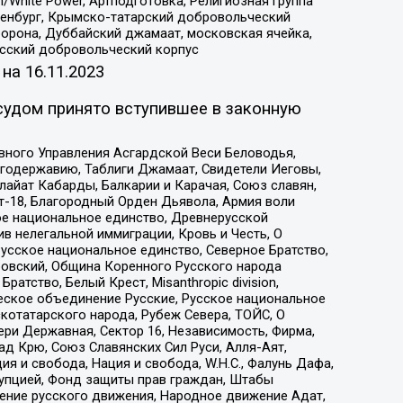
/White Power, Артподготовка, Религиозная группа
Оренбург, Крымско-татарский добровольческий
орона, Дуббайский джамаат, московская ячейка,
усский добровольческий корпус
 на
16.11.2023
судом принято вступившее в законную
вного Управления Асгардской Веси Беловодья,
годержавию, Таблиги Джамаат, Свидетели Иеговы,
айат Кабарды, Балкарии и Карачая, Союз славян,
т-18, Благородный Орден Дьявола, Армия воли
ое национальное единство, Древнерусской
 нелегальной иммиграции, Кровь и Честь, О
усское национальное единство, Северное Братство,
ровский, Община Коренного Русского народа
атство, Белый Крест, Misanthropic division,
еское объединение Русские, Русское национальное
котатарского народа, Рубеж Севера, ТОЙС, О
ри Державная, Сектор 16, Независимость, Фирма,
д Крю, Союз Славянских Сил Руси, Алля-Аят,
я и свобода, Нация и свобода, W.H.С., Фалунь Дафа,
рупцией, Фонд защиты прав граждан, Штабы
ение русского движения, Народное движение Адат,