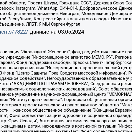
ой области, Проект Штурм, Граждане СССР, Держава Союз Сов
Facebook, Instagram, WhatsApp, СИЧ-С14, Добровольческое Движ
ское общественное движение, Невоград, Молодежное Демократ
ой Республики, Конгресс ойрат-калмыцкого народа, Исполнит
бъединение, ЛГБТ, Я.МЫ Сергей Фургал
uments/7822/
данные на
03.05.2024
Общество с ограниченной ответственностью "Радио Свободная Европа/Радио Свобода", Чешское информационное агентство "MEDIUM-ORIENT", Красноярская региональная общественная организация "Мы против СПИДа", Камалягин Денис Николаевич, Маркелов Сергей Евгеньевич, Пономарев Лев Александрович, Савицкая Людмила Алексеевна, Автономная некоммерческая организация "Центр по работе с проблемой насилия "НАСИЛИЮ.НЕТ", Межрегиональный профессиональный союз работников здравоохранения "Альянс врачей", Юридическое лицо, зарегистрированное в Латвийской Республике, SIA "Medusa Project" (регистрационный номер 40103797863, дата регистрации 10.06.2014), Некоммерческая организация "Фонд по борьбе с коррупцией", Автономная некоммерческая организация "Институт права и публичной политики", Баданин Роман Сергеевич, Гликин Максим Александрович, Железнова Мария Михайловна, Лукьянова Юлия Сергеевна, Маетная Елизавета Витальевна, Маняхин Петр Борисович, Чуракова Ольга Владимировна, Ярош Юлия Петровна, Юридическое лицо "The Insider SIA", зарегистрированное в Риге, Латвийская Республика (дата регистрации 26.06.2015), являющееся администратором доменного имени интернет-издания "The Insider SIA", https://theins.ru, Постернак Алексей Евгеньевич, Рубин Михаил Аркадьевич, Анин Роман Александрович, Юридическое лицо Istories fonds, зарегистрированное в Латвийской Республике (регистрационный номер 50008295751, дата регистрации 24.02.2020), Великовский Дмитрий Александрович, Долинина Ирина Николаевна, Мароховская Алеся Алексеевна, Шлейнов Роман Юрьевич, Шмагун Олеся Валентиновна, Общество с ограниченной ответственностью "Альтаир 2021", Общество с ограниченной ответственностью "Вега 2021", Общество с ограниченной ответственностью "Главный редактор 2021", Общество с ограниченной ответственностью "Ромашки монолит", Важенков Артем Валерьевич, Ивановская областная общественная организация "Центр гендерных исследований", Гурман Юрий Альбертович, Медиапроект "ОВД-Инфо", Егоров Владимир Владимирович, Жилинский Владимир Александрович, Общество с ограниченной ответственностью "ЗП", Иванова София Юрьевна, Карезина Инна Павловна, Кильтау Екатерина Викторовна, Петров Алексей Викторович, Пискунов Сергей Евгеньевич, Смирнов Сергей Сергеевич, Тихонов Михаил Сергеевич, Общество с ограниченной ответственностью "ЖУРНАЛИСТ-ИНОСТРАННЫЙ АГЕНТ", Арапова Галина Юрьевна, Вольтская Татьяна Анатольевна, Американская компания "Mason G.E.S. Anonymous Foundation" (США), являющаяся владельцем интернет-издания https://mnews.world/, Компания "Stichting Bellingcat", зарегистрированная в Нидерландах (дата регистрации 11.07.2018), Захаров Андрей Вячеславович, Клепиковская Екатерина Дмитриевна, Общество с ограниченной ответственностью "МЕМО", Перл Роман Александрович, Симонов Евгений Алексеевич, Соловьева Елена Анатольевна, Сотников Даниил Владимирович, Сурначева Елизавета Дмитриевна, Автономная некоммерческая организация по защите прав человека и информированию населения "Якутия – Наше Мнение", Общество с ограниченной ответственностью "Москоу диджитал медиа", с 26.01.2023 Общество с ограниченной ответственностью "Чайка Белые сады", Ветошкина Валерия Валерьевна, Заговора Максим Александрович, Межрегиональное общественное движение "Российская ЛГБТ - сеть", Оленичев Максим Владимирович, Павлов Иван Юрьевич, Скворцова Елена Сергеевна, Общество с ограниченной ответственностью "Как бы инагент", Кочетков Игорь Викторович, Общество с ограниченной ответственностью "Честные выборы", Еланчик Олег Александрович, Общество с ограниченной ответственностью "Нобелевский призыв", Гималова Регина Эмилевна, Григорьев Андрей Валерьевич, Григорьева Алина Александровна, Ассоциация по содействию защите прав призывников, альтернативнослужащих и военнослужащих "Правозащитная группа "Гражданин.Армия.Право", Хисамова Регина Фаритовна, Автономная некоммерческая организация по реализа