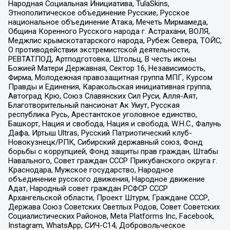
Народная Социальная Инициатива, TulaSkins,
Этнополитическое объединение Русские, Русское
национальное объединение Атака, Мечеть Мирмамеда,
Община Коренного Русского народа г. Астрахани, ВОЛЯ,
Меджлис крымскотатарского народа, Рубеж Севера, ТОЙС,
О противодействии экстремистской деятельности,
РЕВТАТПОД, Артподготовка, Штольц, В честь иконы
Божией Матери Державная, Сектор 16, Независимость,
Фирма, Молодежная правозащитная группа МПГ, Курсом
Правды и Единения, Каракольская инициативная группа,
Автоград Крю, Союз Славянских Сил Руси, Алля-Аят,
Благотворительный пансионат Ак Умут, Русская
республика Русь, Арестантское уголовное единство,
Башкорт, Нация и свобода, Нация и свобода, W.H.С., Фалунь
Дафа, Иртыш Ultras, Русский Патриотический клуб-
Новокузнецк/РПК, Сибирский державный союз, Фонд
борьбы с коррупцией, Фонд защиты прав граждан, Штабы
Навального, Совет граждан СССР Прикубанского округа г.
Краснодара, Мужское государство, Народное
объединение русского движения, Народное движение
Адат, Народный совет граждан РСФСР СССР
Архангельской области, Проект Штурм, Граждане СССР,
Держава Союз Советских Светлых Родов, Совет Советских
Социалистических Районов, Meta Platforms Inc, Facebook,
Instagram, WhatsApp, СИЧ-С14, Добровольческое