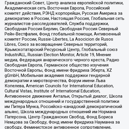
Гражданский Совет, Центр анализа европейской политики,
Академическая сеть Восточная Европа, Российский
комитет действия, РЭНД корпорейшн, Русская Америка за
демократию в России, Настоящая Россия, Глобальная сеть
журналистов-расследователей, Служба поддержки,
Свободная Россия Берлин, Свободная Россия Северный
Рейн-Вестфалия, Фонд глобальной помощи, Антивоенный
комитет России, Russie-Libertes, La Asocicion de Rusos
Libres, Союз за возвращение Северных территорий,
Крымскотатарский Ресурсный Центр, Глобальный союз
IndustriALL, Russian Election Monitor, Article 19, Мнение
медиа, Федерация анархического черного креста, Радио
Свободная Европа, Германское общество изучения
Восточной Европы, Фонд имени Фридриха Эберта, XZ
gGmbH, Мобильная академия поддержки гендерной
демократии и миротворчества, Форум имени Льва
Копелева, American Councils for International Education,
Cultural Vistas, Institute of International Education,
Антивоенное движение Антальи, Открытый диалог, Школа
международных отношений и государственной политики
им Питера Мунка, Российско-канадский демократический
альянс, Школа международных отношений им Нормана
Патерсона, Центр Гражданских Свобод, Фонд Бориса
Немцова за Свободу, Фонд имени Фридриха Науманна за
свободу, Феминистское антивоенное сопротивление,