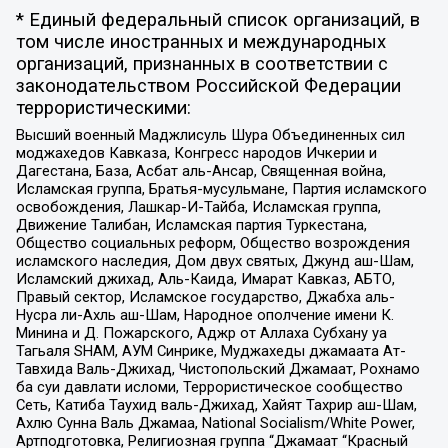
* Единый федеральный список организаций, в
том числе иностранных и международных
организаций, признанных в соответствии с
законодательством Российской Федерации
террористическими:
Высший военный Маджлисуль Шура Объединенных сил
моджахедов Кавказа, Конгресс народов Ичкерии и
Дагестана, База, Асбат аль-Ансар, Священная война,
Исламская группа, Братья-мусульмане, Партия исламского
освобождения, Лашкар-И-Тайба, Исламская группа,
Движение Талибан, Исламская партия Туркестана,
Общество социальных реформ, Общество возрождения
исламского наследия, Дом двух святых, Джунд аш-Шам,
Исламский джихад, Аль-Каида, Имарат Кавказ, АБТО,
Правый сектор, Исламское государство, Джабха аль-
Нусра ли-Ахль аш-Шам, Народное ополчение имени К.
Минина и Д. Пожарского, Аджр от Аллаха Субхану уа
Тагьаля SHAM, АУМ Синрике, Муджахеды джамаата Ат-
Тавхида Валь-Джихад, Чистопольский Джамаат, Рохнамо
ба суи давлати исломи, Террористическое сообщество
Сеть, Катиба Таухид валь-Джихад, Хайят Тахрир аш-Шам,
Ахлю Сунна Валь Джамаа, National Socialism/White Power,
Артподготовка, Религиозная группа “Джамаат “Красный