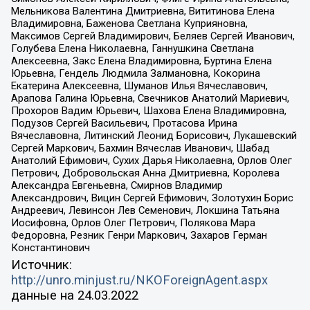
Мельникова Валентина Дмитриевна, Вититинова Елена
Владимировна, Баженова Светлана Куприяновна,
Максимов Сергей Владимирович, Беляев Сергей Иванович,
Голубева Елена Николаевна, Ганнушкина Светлана
Алексеевна, Закс Елена Владимировна, Буртина Елена
Юрьевна, Гендель Людмила Залмановна, Кокорина
Екатерина Алексеевна, Шуманов Илья Вячеславович,
Арапова Галина Юрьевна, Свечников Анатолий Мариевич,
Прохоров Вадим Юрьевич, Шахова Елена Владимировна,
Подузов Сергей Васильевич, Протасова Ирина
Вячеславовна, Литинский Леонид Борисович, Лукашевский
Сергей Маркович, Бахмин Вячеслав Иванович, Шабад
Анатолий Ефимович, Сухих Дарья Николаевна, Орлов Олег
Петрович, Добровольская Анна Дмитриевна, Королева
Александра Евгеньевна, Смирнов Владимир
Александрович, Вицин Сергей Ефимович, Золотухин Борис
Андреевич, Левинсон Лев Семенович, Локшина Татьяна
Иосифовна, Орлов Олег Петрович, Полякова Мара
Федоровна, Резник Генри Маркович, Захаров Герман
Константинович
Источник:
http://unro.minjust.ru/NKOForeignAgent.aspx
данные на
24.03.2022