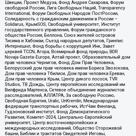
Швеции, Проект Медуза, Фонд Андрея Сахарова, Форум
свободной России, Лига Свободных Наций, Transparеncy
International, Форум Свободных Народов ПостРоссии,
Солидарность с гражданским движением в России –
Solidarus, КрымSOS, Свободный университет, Институт
государственного управления, Форум гражданского
общества Россия, Беллона, Союз жителей островов
Тисима и Хабомаи, Съезд народных депутатов, Гринпис
Интернешнл, Фонд борьбы с коррупцией Инк, Завет
церквей TCCN, Агора, Всемирный фонд природы, BDR
Novaja Gazeta-Europe, Алтай проект, Образовательный дом
прав человека Чернигов, Фонд Дом Прав Человека,
Белорусский дом прав человека имени Бориса Звозскова,
Дом прав человека Тбилиси, Дом прав человека Ереван,
Дом прав человека Крым, Центр дикого лосося, TVR
Studios, ТВ Дождь, Центр европейских исследований им
Вилфрида Мартенса, Сетевое объединение журналистов
расследователей, АЛЛАТРА, За свободную Россию,
Свободная Бурятия, Uralic, UnKremlin, Международная
федерация транспортных рабочих, ИстЧам Финланд,
Гудзоновский институт, Фонд Демократического
Развития, Комитет-2024, Центрально-Европейский
университет, Центр восточноевропейских и
международных исследований, Общество Сторожевой
башни, Библии и трактатов Свидетелей Иеговы,