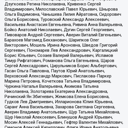
Дзугкоева Регина Николаевна, Кривенко Сергей
Владимирович, Милославский Павел Юрьевич, Шнырова
Ольга Вадимовна, Чанышева Лилия Айратовна, Сидорович
Ольга Борисовна, Туровский Александр Алексеевич,
Васильева Анастасия Евгеньевна, Ривина Анна Валерьевна,
Бойко Анатолий Николаевич, Дугин Сергей Георгиевич,
Пивоваров Андрей Сергеевич, Аверин Виталий Евгеньевич,
Барахоев Магомед Бекханович, Шарипков Олег
Викторович, Мошель Ирина Ароновна, Шведов Григорий
Сергеевич, Пономарев Лев Александрович, Каргалицкий
Борис Юльевич, Созаев Валерий Валерьевич, Исламов
Тимур Рифгатович, Романова Ольга Евгеньевна, Щаров
Сергей Алексадрович, Цирульников Борис Альбертович,
Гасан Ольга Павловна, Паутов Юрий Анатольевич,
Верховский Александр Маркович, Пислакова-Паркер
Марина Петровна, Кочеткова Татьяна Владимировна,
Чуркина Наталья Валерьевна, Акимова Татьяна
Николаевна, Золотарева Екатерина Александровна,
Рачинский Ян Збигневич, Жемкова Елена Борисовна,
Гудков Лев Дмитриевич, Илларионова Юлия Юрьевна,
Саранг Анна Васильевна, Захарова Светлана Сергеевна,
Аверин Владимир Анатольевич, Щур Татьяна Михайловна,
Щур Николай Алексеевич, Блинушов Андрей Юрьевич,
Мосин Алексей Геннадьевич, Гефтер Валентин Михайлович,
Симонов Алексей Кириллович, Флиге Ирина Анатольевна,