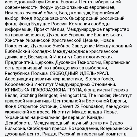
исследований при Совете Европы, Центр либеральной
современности, Форум русскоязычных европейцев,
Немецко-русский обмен, Бард колледж, Европейский
выбор, Фонд Ходорковского, Оксфордский российский
фонд, Фонд Будущее России, Компания свободы
информации, Проект Медиа, Международное партнерство
за права человека, Духовное Управление Евангельских
Христиан Украинской Христианской Церкви, Новое
Поколение, Духовное Учебное Заведение Международный
Библейский Колледж, Международное христианское
движение, Всемирный Институт Саентологических
Предприятий, Церковь Духовной Технологии, Европейская
сеть организаций по наблюдению за выборами,
Республика Польша, СВОБОДНЫЙ ИДЕЛЬ-УРАЛ,
Ассоциация развития журналистики, IStories fonds,
Королевский Институт Международных Отношений,
КРИМСЬКА ПРАВОЗАХИСНА ГРУПА, Фонд имени Генриха
Бёлля, Stichting Bellingcat, Bellingcat Ltd, The Insider, Институт
правовой инициативы Центральной и Восточной Европы,
Фонд Открытой Эстонии, Calvert 22 Foundation, Канадский
украинский конгресс, Институт Макдональда-Лорье,
Украинская национальная федерация Канады,
Декабристы, Международный научный центр им Вудро
Вильсона, Свободная пресса, Возрождение, Всеукраинский
духовный центр , Риддл, Русский антивоенный комитет в