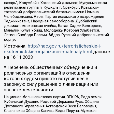
пахарь”, Колумбайн, Хатлонский джамаат, Мусульманская
религиозная группа п. Кушкуль г. Оренбург, Крымско-
татарский добровольческий батальон имени Номана
Челебиджихана, Азов, Партия исламского возрождения
Таджикистана, Народная самооборона, Дуббайский
джамаат, московская ячейка, Батал-Хаджи Белхороев,
Маньяки Культ Убийц, Молодёжь Которая Улыбается,
Легион Свобода России, Айдар, Русский добровольческий
корпус
Источник:
http://nac.gov.ru/terroristicheskie-i-
ekstremistskie-organizacii-i-materialy.html
данные
на
16.11.2023
* Перечень общественных объединений и
религиозных организаций в отношении
которых судом принято вступившее в
законную силу решение о ликвидации или
запрете деятельности:
Национал-большевистская партия, ВЕК РА, Рада земли
Кубанской Духовно Родовой Державы Русь, Община
Духовного Управления Асгардской Веси Беловодья,
Славянская Община Капища Веды Перуна, Мужская