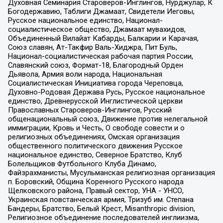
Духовная Семинария Староверов-Инглингов, Нурджулар, К
Богодержавию, Таблиги Джамаат, Свидетели Иеговы,
Русское национальное единство, Национал-
социалистическое общество, Джамаат мувахидов,
Объединенный Вилайат Кабарды, Балкарии и Карачая,
Союз славян, Ат-Такфир Валь-Хиджра, Пит Буль,
Национал-социалистическая рабочая партия России,
Славянский союз, Формат-18, Благородный Орден
Дьявола, Армия воли народа, Национальная
Социалистическая Инициатива города Череповца,
Духовно-Родовая Держава Русь, Русское национальное
единство, Древнерусской Инглистической церкви
Православных Староверов-Инглингов, Русский
общенациональный союз, Движение против нелегальной
иммиграции, Кровь и Честь, О свободе совести и о
религиозных объединениях, Омская организация
общественного политического движения Русское
национальное единство, Северное Братство, Клуб
Болельщиков Футбольного Клуба Динамо,
Файзрахманисты, Мусульманская религиозная организация
п. Боровский, Община Коренного Русского народа
Щелковского района, Правый сектор, УНА - УНСО,
Украинская повстанческая армия, Тризуб им. Степана
Бандеры, Братство, Белый Крест, Misanthropic division,
Религиозное объединение последователей инглиизма,