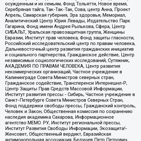
осужденным и их семьям, Фонд Тольятти, Новое время,
Серебряная тайга, Так-Так-Так, Сова, центр Анна, Проект
Апрель, Самарская губерния, Эра здоровья, Мемориал,
Аналитический Центр Юрия Левады, Издательство Парк
Гагарина, Фонд имени Андрея Рылькова, Сфера, Центр
СИБАЛЬТ, Уральская правозащитная группа, Женщины
Евразии, Институт прав человека, Фонд защиты гласности,
Российский исследовательский центр по правам человека,
Дальневосточный центр развития гражданских инициатив
и социального партнерства, Гражданское действие, Центр
независимых социологических исследований, Сутяжник,
АКАДЕМИЯ ПО ПРАВАМ ЧЕЛОВЕКА, Центр развития
некоммерческих организаций, Частное учреждение в
Калининграде Совета Министров северных стран,
Гражданское содействие, Трансперенси Интернешнл-Р,
Центр Защиты Прав Средств Массовой Информации,
Институт развития прессы - Сибирь, Частное учреждение в
Санкт-Петербурге Совета Министров Северных Стран,
Фонд поддержки свободы прессы, Гражданский контроль,
Человек и Закон, Общественная комиссия по сохранению
наследия академика Сахарова, Информационное
агентство МЕМО. РУ, Институт региональной прессы,
Институт Развития Свободы Информации, Экозащита!-
Женсовет, Общественный вердикт, Евразийская
антимонопольная ассоциация, Бедушев Петр Петрович,