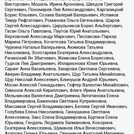
Викторович, Мошель Ирина Ароновна, Шведов Григорий
Сергеевич, Пономарев Лев Александрович, Каргалицкий
Борис Юльевич, Созаев Валерий Валерьевич, Исламов
Тимур Рифгатович, Романова Ольга Евгеньевна, Щаров
Сергей Алексадрович, Цирульников Борис Альбертович,
Гасан Ольга Павловна, Паутов Юрий Анатольевич,
Верховский Александр Маркович, Пислакова-Паркер
Марина Петровна, Кочеткова Татьяна Владимировна,
Чуркина Наталья Валерьевна, Акимова Татьяна
Николаевна, Золотарева Екатерина Александровна,
Рачинский Ян Збигневич, Жемкова Елена Борисовна,
Гудков Лев Дмитриевич, Илларионова Юлия Юрьевна,
Саранг Анна Васильевна, Захарова Светлана Сергеевна,
Аверин Владимир Анатольевич, Щур Татьяна Михайловна,
Щур Николай Алексеевич, Блинушов Андрей Юрьевич,
Мосин Алексей Геннадьевич, Гефтер Валентин Михайлович,
Симонов Алексей Кириллович, Флиге Ирина Анатольевна,
Мельникова Валентина Дмитриевна, Вититинова Елена
Владимировна, Баженова Светлана Куприяновна,
Максимов Сергей Владимирович, Беляев Сергей Иванович,
Голубева Елена Николаевна, Ганнушкина Светлана
Алексеевна, Закс Елена Владимировна, Буртина Елена
Юрьевна, Гендель Людмила Залмановна, Кокорина
Екатерина Алексеевна, Шуманов Илья Вячеславович,
Арапова Галина Юрьевна, Свечников Анатолий Мариевич,