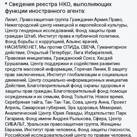
* Сведения реестра НКО, выполняющих
функции иностранного агента:
Лилит, Правозащитная группа Гражданин.Армия.Право,
Нижегородский центр немецкой и европейской культуры,
Центр гендерных исследований, Фонд защиты прав
граждан Штаб, Институт права и публичной политики,
Фонд борьбы с коррупцией, Альянс врачей,
НАСИЛИЮ.НЕТ, Мы против СПИДа, СВЕЧА, Гуманитарное
действие, Открытый Петербург, Лига Избирателей,
Правовая инициатива, Гражданский Союз, Хасдей
Ерушалаим, Центр поддержки и содействия развитию
средств массовой информации, Горячая Линия, В защиту
прав заключенных, Институт глобализации и социальных
движений, Центр социально-информационных инициатив
Действие, Благотворительный фонд охраны здоровья и
защиты прав граждан, Благотворительный фонд помощи
осужденным и их семьям, Фонд Тольятти, Новое время,
Серебряная тайга, Так-Так-Так, Сова, центр Анна, Проект
Апрель, Самарская губерния, Эра здоровья, Мемориал,
Аналитический Центр Юрия Левады, Издательство Парк
Гагарина, Фонд имени Андрея Рылькова, Сфера, Центр
СИБАЛЬТ, Уральская правозащитная группа, Женщины
Евразии, Институт прав человека, Фонд защиты гласности,
Российский исследовательский центр по правам человека,