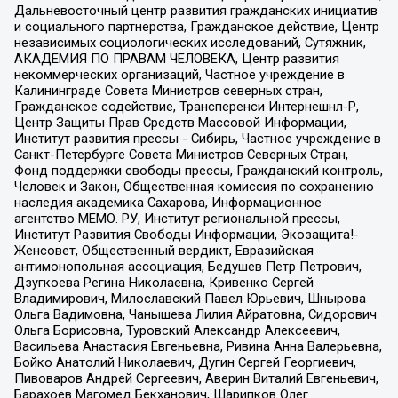
Дальневосточный центр развития гражданских инициатив
и социального партнерства, Гражданское действие, Центр
независимых социологических исследований, Сутяжник,
АКАДЕМИЯ ПО ПРАВАМ ЧЕЛОВЕКА, Центр развития
некоммерческих организаций, Частное учреждение в
Калининграде Совета Министров северных стран,
Гражданское содействие, Трансперенси Интернешнл-Р,
Центр Защиты Прав Средств Массовой Информации,
Институт развития прессы - Сибирь, Частное учреждение в
Санкт-Петербурге Совета Министров Северных Стран,
Фонд поддержки свободы прессы, Гражданский контроль,
Человек и Закон, Общественная комиссия по сохранению
наследия академика Сахарова, Информационное
агентство МЕМО. РУ, Институт региональной прессы,
Институт Развития Свободы Информации, Экозащита!-
Женсовет, Общественный вердикт, Евразийская
антимонопольная ассоциация, Бедушев Петр Петрович,
Дзугкоева Регина Николаевна, Кривенко Сергей
Владимирович, Милославский Павел Юрьевич, Шнырова
Ольга Вадимовна, Чанышева Лилия Айратовна, Сидорович
Ольга Борисовна, Туровский Александр Алексеевич,
Васильева Анастасия Евгеньевна, Ривина Анна Валерьевна,
Бойко Анатолий Николаевич, Дугин Сергей Георгиевич,
Пивоваров Андрей Сергеевич, Аверин Виталий Евгеньевич,
Барахоев Магомед Бекханович, Шарипков Олег