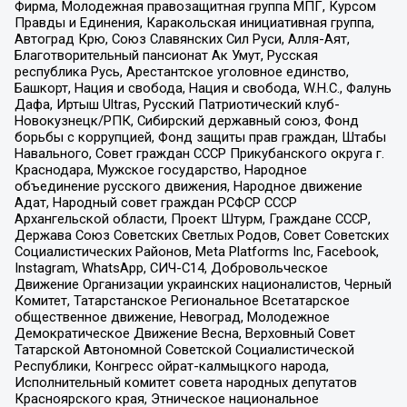
Фирма, Молодежная правозащитная группа МПГ, Курсом
Правды и Единения, Каракольская инициативная группа,
Автоград Крю, Союз Славянских Сил Руси, Алля-Аят,
Благотворительный пансионат Ак Умут, Русская
республика Русь, Арестантское уголовное единство,
Башкорт, Нация и свобода, Нация и свобода, W.H.С., Фалунь
Дафа, Иртыш Ultras, Русский Патриотический клуб-
Новокузнецк/РПК, Сибирский державный союз, Фонд
борьбы с коррупцией, Фонд защиты прав граждан, Штабы
Навального, Совет граждан СССР Прикубанского округа г.
Краснодара, Мужское государство, Народное
объединение русского движения, Народное движение
Адат, Народный совет граждан РСФСР СССР
Архангельской области, Проект Штурм, Граждане СССР,
Держава Союз Советских Светлых Родов, Совет Советских
Социалистических Районов, Meta Platforms Inc, Facebook,
Instagram, WhatsApp, СИЧ-С14, Добровольческое
Движение Организации украинских националистов, Черный
Комитет, Татарстанское Региональное Всетатарское
общественное движение, Невоград, Молодежное
Демократическое Движение Весна, Верховный Совет
Татарской Автономной Советской Социалистической
Республики, Конгресс ойрат-калмыцкого народа,
Исполнительный комитет совета народных депутатов
Красноярского края, Этническое национальное