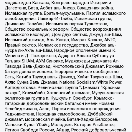
моджахедов Кавказа, Конгресс народов Ичкерии и
Дагестана, База, Асбат аль-Ансар, Священная война,
Исламская группа, Братья-мусульмане, Партия исламского
освобождения, Лашкар-И-Тайба, Исламская группа,
Движение Талибан, Исламская партия Туркестана,
Общество социальных реформ, Общество возрождения
исламского наследия, Дом двух святых, Джунд аш-Шам,
Исламский джихад, Аль-Каида, Имарат Кавказ, АБТО,
Правый сектор, Исламское государство, Джабха аль-
Нусра ли-Ахль аш-Шам, Народное ополчение имени К.
Минина и Д. Пожарского, Аджр от Аллаха Субхану уа
Тагьаля SHAM, АУМ Синрике, Муджахеды джамаата Ат-
Тавхида Валь-Джихад, Чистопольский Джамаат, Рохнамо
ба суи давлати исломи, Террористическое сообщество
Сеть, Катиба Таухид валь-Джихад, Хайят Тахрир аш-Шам,
Ахлю Сунна Валь Джамаа, National Socialism/White Power,
Артподготовка, Религиозная группа “Джамаат “Красный
пахарь”, Колумбайн, Хатлонский джамаат, Мусульманская
религиозная группа п. Кушкуль г. Оренбург, Крымско-
татарский добровольческий батальон имени Номана
Челебиджихана, Азов, Партия исламского возрождения
Таджикистана, Народная самооборона, Дуббайский
джамаат, московская ячейка, Батал-Хаджи Белхороев,
Маньяки Культ Убийц, Молодёжь Которая Улыбается,
Легион Свобода России, Айдар, Русский добровольческий