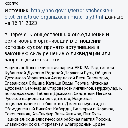
корпус
Источник:
http://nac.gov.ru/terroristicheskie-i-
ekstremistskie-organizacii-i-materialy.html
данные
на
16.11.2023
* Перечень общественных объединений и
религиозных организаций в отношении
которых судом принято вступившее в
законную силу решение о ликвидации или
запрете деятельности:
Национал-большевистская партия, ВЕК РА, Рада земли
Кубанской Духовно Родовой Державы Русь, Община
Духовного Управления Асгардской Веси Беловодья,
Славянская Община Капища Веды Перуна, Мужская
Духовная Семинария Староверов-Инглингов, Нурджулар, К
Богодержавию, Таблиги Джамаат, Свидетели Иеговы,
Русское национальное единство, Национал-
социалистическое общество, Джамаат мувахидов,
Объединенный Вилайат Кабарды, Балкарии и Карачая,
Союз славян, Ат-Такфир Валь-Хиджра, Пит Буль,
Национал-социалистическая рабочая партия России,
Славянский союз, Формат-18, Благородный Орден