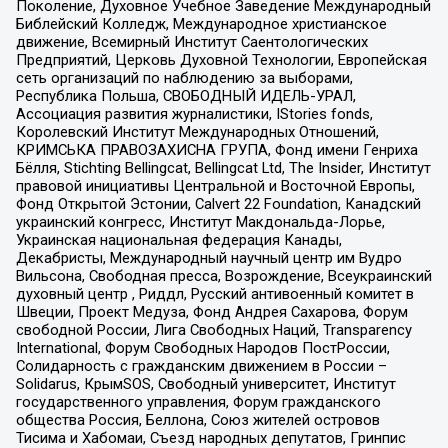
Поколение, Духовное Учебное Заведение Международный
Библейский Колледж, Международное христианское
движение, Всемирный Институт Саентологических
Предприятий, Церковь Духовной Технологии, Европейская
сеть организаций по наблюдению за выборами,
Республика Польша, СВОБОДНЫЙ ИДЕЛЬ-УРАЛ,
Ассоциация развития журналистики, IStories fonds,
Королевский Институт Международных Отношений,
КРИМСЬКА ПРАВОЗАХИСНА ГРУПА, Фонд имени Генриха
Бёлля, Stichting Bellingcat, Bellingcat Ltd, The Insider, Институт
правовой инициативы Центральной и Восточной Европы,
Фонд Открытой Эстонии, Calvert 22 Foundation, Канадский
украинский конгресс, Институт Макдональда-Лорье,
Украинская национальная федерация Канады,
Декабристы, Международный научный центр им Вудро
Вильсона, Свободная пресса, Возрождение, Всеукраинский
духовный центр , Риддл, Русский антивоенный комитет в
Швеции, Проект Медуза, Фонд Андрея Сахарова, Форум
свободной России, Лига Свободных Наций, Transparеncy
International, Форум Свободных Народов ПостРоссии,
Солидарность с гражданским движением в России –
Solidarus, КрымSOS, Свободный университет, Институт
государственного управления, Форум гражданского
общества Россия, Беллона, Союз жителей островов
Тисима и Хабомаи, Съезд народных депутатов, Гринпис