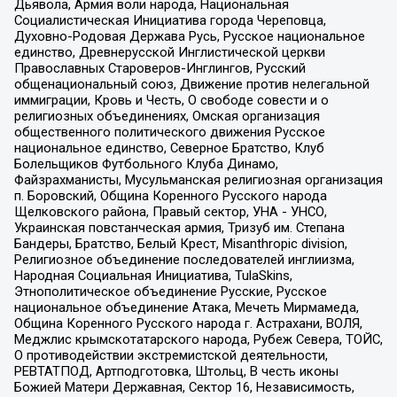
Дьявола, Армия воли народа, Национальная
Социалистическая Инициатива города Череповца,
Духовно-Родовая Держава Русь, Русское национальное
единство, Древнерусской Инглистической церкви
Православных Староверов-Инглингов, Русский
общенациональный союз, Движение против нелегальной
иммиграции, Кровь и Честь, О свободе совести и о
религиозных объединениях, Омская организация
общественного политического движения Русское
национальное единство, Северное Братство, Клуб
Болельщиков Футбольного Клуба Динамо,
Файзрахманисты, Мусульманская религиозная организация
п. Боровский, Община Коренного Русского народа
Щелковского района, Правый сектор, УНА - УНСО,
Украинская повстанческая армия, Тризуб им. Степана
Бандеры, Братство, Белый Крест, Misanthropic division,
Религиозное объединение последователей инглиизма,
Народная Социальная Инициатива, TulaSkins,
Этнополитическое объединение Русские, Русское
национальное объединение Атака, Мечеть Мирмамеда,
Община Коренного Русского народа г. Астрахани, ВОЛЯ,
Меджлис крымскотатарского народа, Рубеж Севера, ТОЙС,
О противодействии экстремистской деятельности,
РЕВТАТПОД, Артподготовка, Штольц, В честь иконы
Божией Матери Державная, Сектор 16, Независимость,