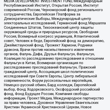
MEDIA DEVELOPMENT INVESTMENT FUND, Международный
Республиканский Институт, Открытая Россия, Институт
современной России, Черноморский фонд регионального
сотрудничества, Европейская Платформа за
Демократические Выборы, Международный центр
электоральных исследований, Германский фонд Маршалла
Соединенных Штатов, Тихоокеанский центр защиты
окружающей среды и природных ресурсов, Свободная
Россия, Всемирный конгресс украинцев, Атлантический
совет, Человек в беде, Европейский фонд за демократию,
Джеймстаунский фонд, Прожект Хармони, Родники
дракона, Врачи против насильственного извлечения
органов, Фалунь Дафа, Друзья Фалуньгун, Фалуньгун,
Коалиция по расследованию преследования в отношении
Фалуньгун в Китае, Всемирная организация по
расследованию преследований Фалуньгун, Пражский
гражданский центр, Ассоциация школ политических
исследований при Совете Европы, Центр либеральной
современности, Форум русскоязычных европейцев,
Немецко-русский обмен, Бард колледж, Европейский
выбор, Фонд Ходорковского, Оксфордский российский
фонд, Фонд Будущее России, Компания свободы
информации, Проект Медиа, Международное партнерство
за права человека, Духовное Управление Евангельских
Христиан Украинской Христианской Церкви, Новое