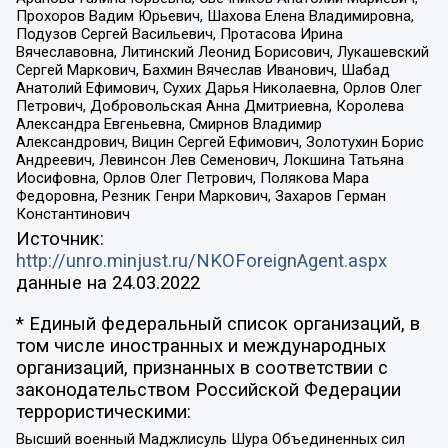
Прохоров Вадим Юрьевич, Шахова Елена Владимировна,
Подузов Сергей Васильевич, Протасова Ирина
Вячеславовна, Литинский Леонид Борисович, Лукашевский
Сергей Маркович, Бахмин Вячеслав Иванович, Шабад
Анатолий Ефимович, Сухих Дарья Николаевна, Орлов Олег
Петрович, Добровольская Анна Дмитриевна, Королева
Александра Евгеньевна, Смирнов Владимир
Александрович, Вицин Сергей Ефимович, Золотухин Борис
Андреевич, Левинсон Лев Семенович, Локшина Татьяна
Иосифовна, Орлов Олег Петрович, Полякова Мара
Федоровна, Резник Генри Маркович, Захаров Герман
Константинович
Источник:
http://unro.minjust.ru/NKOForeignAgent.aspx
данные на
24.03.2022
* Единый федеральный список организаций, в
том числе иностранных и международных
организаций, признанных в соответствии с
законодательством Российской Федерации
террористическими:
Высший военный Маджлисуль Шура Объединенных сил