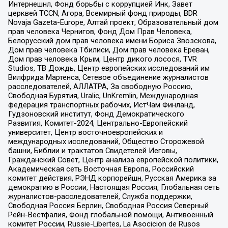
Интернешнл, Фонд борьбы с коррупцией Инк, Завет
церквей TCCN, Агора, Всемирный фонд природы, BDR
Novaja Gazeta-Europe, Алтай проект, Образовательный дом
прав человека Чернигов, Фонд Дом Прав Человека,
Белорусский дом прав человека имени Бориса Звозскова,
Дом прав человека Тбилиси, Дом прав человека Ереван,
Дом прав человека Крым, Центр дикого лосося, TVR
Studios, ТВ Дождь, Центр европейских исследований им
Вилфрида Мартенса, Сетевое объединение журналистов
расследователей, АЛЛАТРА, За свободную Россию,
Свободная Бурятия, Uralic, UnKremlin, Международная
федерация транспортных рабочих, ИстЧам Финланд,
Гудзоновский институт, Фонд Демократического
Развития, Комитет-2024, Центрально-Европейский
университет, Центр восточноевропейских и
международных исследований, Общество Сторожевой
башни, Библии и трактатов Свидетелей Иеговы,
Гражданский Совет, Центр анализа европейской политики,
Академическая сеть Восточная Европа, Российский
комитет действия, РЭНД корпорейшн, Русская Америка за
демократию в России, Настоящая Россия, Глобальная сеть
журналистов-расследователей, Служба поддержки,
Свободная Россия Берлин, Свободная Россия Северный
Рейн-Вестфалия, Фонд глобальной помощи, Антивоенный
комитет России, Russie-Libertes, La Asocicion de Rusos