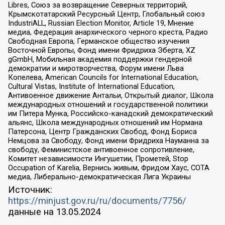
Libres, Союз за возвращение Северных территорий,
Крымскотатарский Ресурсный Центр, Глобальный союз
IndustriALL, Russian Election Monitor, Article 19, Мнение
медиа, Федерация анархического черного креста, Радио
Свободная Европа, Германское общество изучения
Восточной Европы, Фонд имени Фридриха Эберта, XZ
gGmbH, Мобильная академия поддержки гендерной
демократии и миротворчества, Форум имени Льва
Копелева, American Councils for International Education,
Cultural Vistas, Institute of International Education,
Антивоенное движение Антальи, Открытый диалог, Школа
международных отношений и государственной политики
им Питера Мунка, Российско-канадский демократический
альянс, Школа международных отношений им Нормана
Патерсона, Центр Гражданских Свобод, Фонд Бориса
Немцова за Свободу, Фонд имени Фридриха Науманна за
свободу, Феминистское антивоенное сопротивление,
Комитет независимости Ингушетии, Прометей, Stop
Occupation of Karelia, Вернись живым, Фридом Хаус, СОТА
медиа, Либерально-демократическая Лига Украины
Источник:
https://minjust.gov.ru/ru/documents/7756/
данные на
13.05.2024