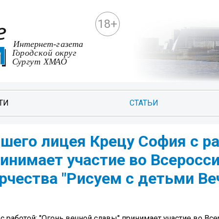
18+
ТИ
СТАТЬИ
шего лицея Крецу София с ра
ринимает участие во Всеросс
рчества "Рисуем с детьми Ве
с работой: "Огонь вечной славы" принимает участие во Вс