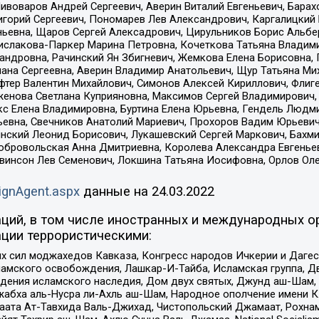
Пивоваров Андрей Сергеевич, Аверин Виталий Евгеньевич, Бара
горий Сергеевич, Пономарев Лев Александрович, Каргалицкий 
ньевна, Щаров Сергей Алексадрович, Цирульников Борис Альбер
ислакова-Паркер Марина Петровна, Кочеткова Татьяна Владими
сандровна, Рачинский Ян Збигневич, Жемкова Елена Борисовна,
лана Сергеевна, Аверин Владимир Анатольевич, Щур Татьяна М
фтер Валентин Михайлович, Симонов Алексей Кириллович, Флиг
женова Светлана Куприяновна, Максимов Сергей Владимирович, 
кс Елена Владимировна, Буртина Елена Юрьевна, Гендель Людм
евна, Свечников Анатолий Мариевич, Прохоров Вадим Юрьевич
инский Леонид Борисович, Лукашевский Сергей Маркович, Бахм
Добровольская Анна Дмитриевна, Королева Александра Евгенье
евинсон Лев Семенович, Локшина Татьяна Иосифовна, Орлов Ол
ignAgent.aspx
данные на
24.03.2022
ций, в том числе иностранных и международных ор
ции террористическими:
ил моджахедов Кавказа, Конгресс народов Ичкерии и Дагеста
ламского освобождения, Лашкар-И-Тайба, Исламская группа, Дв
ения исламского наследия, Дом двух святых, Джунд аш-Шам, 
жабха аль-Нусра ли-Ахль аш-Шам, Народное ополчение имени К.
ата Ат-Тавхида Валь-Джихад, Чистопольский Джамаат, Рохнам