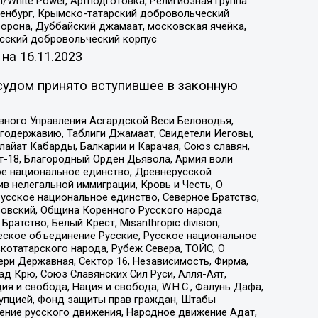
/White Power, Артподготовка, Религиозная группа
Оренбург, Крымско-татарский добровольческий
орона, Дуббайский джамаат, московская ячейка,
усский добровольческий корпус
 на
16.11.2023
судом принято вступившее в законную
вного Управления Асгардской Веси Беловодья,
годержавию, Таблиги Джамаат, Свидетели Иеговы,
айат Кабарды, Балкарии и Карачая, Союз славян,
т-18, Благородный Орден Дьявола, Армия воли
ое национальное единство, Древнерусской
 нелегальной иммиграции, Кровь и Честь, О
усское национальное единство, Северное Братство,
ровский, Община Коренного Русского народа
атство, Белый Крест, Misanthropic division,
еское объединение Русские, Русское национальное
котатарского народа, Рубеж Севера, ТОЙС, О
ри Державная, Сектор 16, Независимость, Фирма,
д Крю, Союз Славянских Сил Руси, Алля-Аят,
я и свобода, Нация и свобода, W.H.С., Фалунь Дафа,
рупцией, Фонд защиты прав граждан, Штабы
ение русского движения, Народное движение Адат,