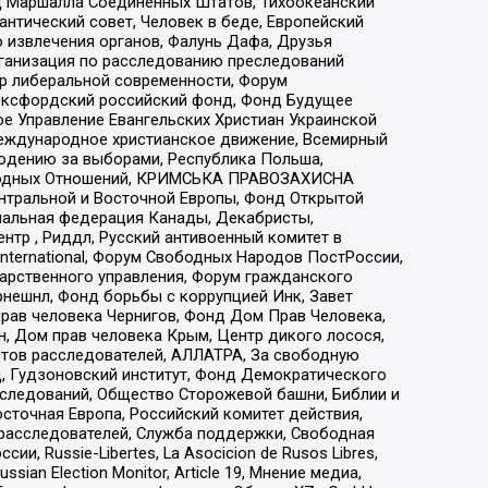
 Маршалла Соединенных Штатов, Тихоокеанский
нтический совет, Человек в беде, Европейский
 извлечения органов, Фалунь Дафа, Друзья
рганизация по расследованию преследований
тр либеральной современности, Форум
 Оксфордский российский фонд, Фонд Будущее
е Управление Евангельских Христиан Украинской
еждународное христианское движение, Всемирный
людению за выборами, Республика Польша,
народных Отношений, КРИМСЬКА ПРАВОЗАХИСНА
ы Центральной и Восточной Европы, Фонд Открытой
иональная федерация Канады, Декабристы,
тр , Риддл, Русский антивоенный комитет в
nternational, Форум Свободных Народов ПостРоссии,
дарственного управления, Форум гражданского
рнешнл, Фонд борьбы с коррупцией Инк, Завет
прав человека Чернигов, Фонд Дом Прав Человека,
н, Дом прав человека Крым, Центр дикого лосося,
стов расследователей, АЛЛАТРА, За свободную
д, Гудзоновский институт, Фонд Демократического
сследований, Общество Сторожевой башни, Библии и
сточная Европа, Российский комитет действия,
-расследователей, Служба поддержки, Свободная
 Russie-Libertes, La Asocicion de Rusos Libres,
an Election Monitor, Article 19, Мнение медиа,