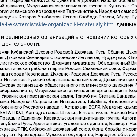
ят Тахрир аш-Шам, Ахлю Сунна Валь Джамаа, National Socialism
ий джамаат, Мусульманская религиозная группа п. Кушкуль г. 
ртия исламского возрождения Таджикистана, Народная самооб
олодёжь Которая Улыбается, Легион Свобода России, Айдар, Р
ie-i-ekstremistskie-organizacii-i-materialy.html
данные
и религиозных организаций в отношении которых 
 деятельности:
земли Кубанской Духовно Родовой Державы Русь, Община Духо
 Духовная Семинария Староверов-Инглингов, Нурджулар, К Бо
листическое общество, Джамаат мувахидов, Объединенный Вил
иалистическая рабочая партия России, Славянский союз, Форма
ива города Череповца, Духовно-Родовая Держава Русь, Русск
-Инглингов, Русский общенациональный союз, Движение против
 Омская организация общественного политического движения Р
йзрахманисты, Мусульманская религиозная организация п. Бо
краинская повстанческая армия, Тризуб им. Степана Бандеры, Бр
зма, Народная Социальная Инициатива, TulaSkins, Этнополитич
оренного Русского народа г. Астрахани, ВОЛЯ, Меджлис крымс
РЕВТАТПОД, Артподготовка, Штольц, В честь иконы Божией Мате
равды и Единения, Каракольская инициативная группа, Автогра
спублика Русь, Арестантское уголовное единство, Башкорт, Наци
окузнецк/РПК, Сибирский державный союз, Фонд борьбы с кор
округа г. Краснодара, Мужское государство, Народное объедин