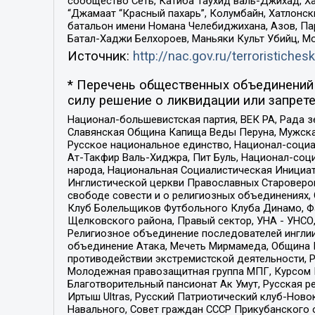
сообщество Сеть, Катиба Таухид валь-Джихад, Хай
“Джамаат “Красный пахарь”, Колумбайн, Хатлонск
батальон имени Номана Челебиджихана, Азов, Па
Батал-Хаджи Белхороев, Маньяки Культ Убийц, М
Источник:
http://nac.gov.ru/terroristichesk
* Перечень общественных объединений 
силу решение о ликвидации или запрете
Национал-большевистская партия, ВЕК РА, Рада 
Славянская Община Капища Веды Перуна, Мужская
Русское национальное единство, Национал-социа
Ат-Такфир Валь-Хиджра, Пит Буль, Национал-соц
народа, Национальная Социалистическая Инициат
Инглистической церкви Православных Староверов
свободе совести и о религиозных объединениях,
Клуб Болельщиков Футбольного Клуба Динамо, Фа
Щелковского района, Правый сектор, УНА - УНСО, У
Религиозное объединение последователей инглии
объединение Атака, Мечеть Мирмамеда, Община К
противодействии экстремистской деятельности, 
Молодежная правозащитная группа МПГ, Курсом П
Благотворительный пансионат Ак Умут, Русская ре
Иртыш Ultras, Русский Патриотический клуб-Нов
Навального, Совет граждан СССР Прикубанского 