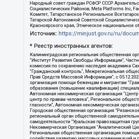
Народный совет граждан РСФСР СССР Архангельск
Социалистических Районов, Meta Platforms Inc, 
Комитет, Татарстанское Региональное Всетатар
Татарской Автономной Советской Социалистическ
Красноярского края, Этническое национальное о
Источник:
https://minjust.gov.ru/ru/doc
* Реестр иностранных агентов:
Калининградская региональная общественная организация "Экозащита!-Женсовет", Фонд содействия защите прав и свобод граждан "Общественный вердикт", Фонд "Институт Развития Свободы Информации", Частное учреждение "Информационное агентство МЕМО. РУ", Региональная общественная организация "Общественная комиссия по сохранению наследия академика Сахарова", Фонд поддержки свободы прессы, Санкт-Петербургская общественная правозащитная организация "Гражданский контроль", Межрегиональная общественная организация "Информационно-просветительский центр "Мемориал", Региональный Фонд "Центр Защиты Прав Средств Массовой Информации", с 05.12.2023 Фонд "Центр Защиты Прав Средств массовой информации", Региональная общественная благотворительная организация помощи беженцам и мигрантам "Гражданское содействие", Негосударственное образовательное учреждение дополнительного профессионального образования (повышение квалификации) специалистов "АКАДЕМИЯ ПО ПРАВАМ ЧЕЛОВЕКА", Свердловская региональная общественная организация "Сутяжник", Автономная некоммерческая организация "Центр независимых социологических исследований", Союз общественных объединений "Российский исследовательский центр по правам человека", Региональное общественное учреждение научно-информационный центр "МЕМОРИАЛ", Некоммерческая организация "Фонд защиты гласности", Автономная некоммерческая организация "Институт прав человека", Городская общественная организация "Екатеринбургское общество "МЕМОРИАЛ", Городская общественная организация "Рязанское историко-просветительское и правозащитное общество "Мемориал" (Рязанский Мемориал), Челябинский региональный орган общественной самодеятельности – женское общественное объединение "Женщины Евразии", Челябинский региональный орган общественной самодеятельности "Уральская правозащитная группа", Фонд содействия защите здоровья и социальной справедливости имени Андрея Рылькова, Автономная Некоммерческая Организация "Аналитический Центр Юрия Левады", Автономная некоммерческая организация социальной поддержки населения "Проект Апрель", Региональная общественная организация помощи женщинам и детям, находящимся в кризисной ситуации "Информационно-методический центр "Анна", Фонд содействия развитию массовых коммуникаций и правовому просвещению "Так-так-Так", Фонд содействия устойчивому развитию "Серебряная тайга", Свердловский региональный общественный фонд социальных проектов "Новое время", "Idel.Реалии", Кавказ.Реалии, Крым.Реалии, Телеканал Настоящее Время, Татаро-башкирская служба Радио Свобода (Azatliq Radiosi), Радио Свободная Европа/Радио Свобода (PCE/PC), "Сибирь.Реалии", "Фактограф", Благотворительный фонд помощи осужденным и их семьям, Автономная некоммерческая организация "Институт глобализации и социальных движений", Фонд "В защиту прав заключенных", Частное учреждение "Центр поддержки и содействия развитию средств массовой информации", Пензенский региональный общественный благотворительный фонд "Гражданский союз", "Север.Реалии", Некоммерческая организация Фонд "Правовая инициатива", 