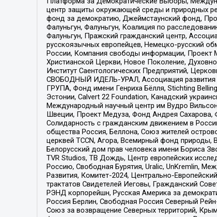
Платформа за Демократические Выборы, Междуна
центр защиты окружающей среды и природных ресу
фонд за демократию, Джеймстаунский фонд, Прож
Фалуньгун, Фалуньгун, Коалиция по расследован
Фалуньгун, Пражский гражданский центр, Ассоци
русскоязычных европейцев, Немецко-русский об
России, Компания свободы информации, Проект М
Христианской Церкви, Новое Поколение, Духовн
Институт Саентологических Предприятий, Церков
СВОБОДНЫЙ ИДЕЛЬ-УРАЛ, Ассоциация развития ж
ГРУПА, Фонд имени Генриха Бёлля, Stichting Bellin
Эстонии, Calvert 22 Foundation, Канадский укра
Международный научный центр им Вудро Вильсона
Швеции, Проект Медуза, Фонд Андрея Сахарова, Ф
Солидарность с гражданским движением в России 
общества Россия, Беллона, Союз жителей острово
церквей TCCN, Агора, Всемирный фонд природы, B
Белорусский дом прав человека имени Бориса Зво
TVR Studios, ТВ Дождь, Центр европейских иссл
Россию, Свободная Бурятия, Uralic, UnKremlin, 
Развития, Комитет-2024, Центрально-Европейски
трактатов Свидетелей Иеговы, Гражданский Совет
РЭНД корпорейшн, Русская Америка за демократи
Россия Берлин, Свободная Россия Северный Рейн-В
Союз за возвращение Северных территорий, Крымско