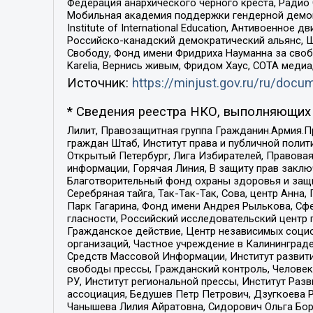
Федерация анархического черного креста, Радио
Мобильная академия поддержки гендерной демократи
Institute of International Education, Антивоенн
Российско-канадский демократический альянс, 
Свободу, Фонд имени Фридриха Науманна за свобо
Karelia, Вернись живым, Фридом Хаус, СОТА меди
Источник:
https://minjust.gov.ru/ru/doc
* Сведения реестра НКО, выполняющих 
Лилит, Правозащитная группа Гражданин.Армия.П
граждан Штаб, Институт права и публичной поли
Открытый Петербург, Лига Избирателей, Правова
информации, Горячая Линия, В защиту прав закл
Благотворительный фонд охраны здоровья и защи
Серебряная тайга, Так-Так-Так, Сова, центр Анн
Парк Гагарина, Фонд имени Андрея Рылькова, Сф
гласности, Российский исследовательский центр 
Гражданское действие, Центр независимых соци
организаций, Частное учреждение в Калининград
Средств Массовой Информации, Институт развити
свободы прессы, Гражданский контроль, Человек
РУ, Институт региональной прессы, Институт Ра
ассоциация, Бедушев Петр Петрович, Дзугкоева 
Чанышева Лилия Айратовна, Сидорович Ольга Бори