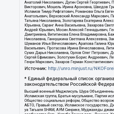
Анатолий Николаевич, Дугин Сергей Георгиевич, 
Викторович, Мошель Ирина Ароновна, Шведов Гри
Исламов Тимур Рифгатович, Романова Ольга Евге
Анатольевич, Верховский Александр Маркович, П
Татьяна Николаевна, Золотарева Екатерина Алек
Юрьевна, Саранг Анна Васильевна, Захарова Свет
Андрей Юрьевич, Мосин Алексей Геннадьевич, Ге
Дмитриевна, Вититинова Елена Владимировна, Ба
Николаевна, Ганнушкина Светлана Алексеевна, За
Шуманов Илья Вячеславович, Арапова Галина Юрь
Васильевич, Протасова Ирина Вячеславовна, Лит
Сухих Дарья Николаевна, Орлов Олег Петрович, 
Сергей Ефимович, Золотухин Борис Андреевич, Л
Генри Маркович, Захаров Герман Константинович
Источник:
http://unro.minjust.ru/NKOFore
* Единый федеральный список организа
законодательством Российской Федера
Высший военный Маджлисуль Шура Объединенных с
Исламская группа, Братья-мусульмане, Партия ис
Общество социальных реформ, Общество возрожд
АБТО, Правый сектор, Исламское государство, Д
уа Тагьаля SHAM, АУМ Синрике, Муджахеды джама