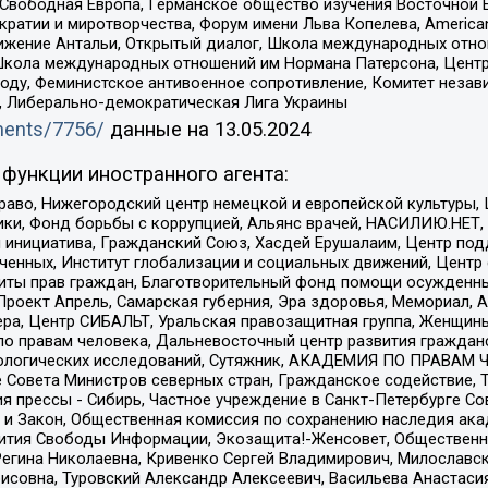
 Свободная Европа, Германское общество изучения Восточной 
и и миротворчества, Форум имени Льва Копелева, American Counci
ое движение Антальи, Открытый диалог, Школа международных отн
Школа международных отношений им Нормана Патерсона, Центр
ду, Феминистское антивоенное сопротивление, Комитет независ
а, Либерально-демократическая Лига Украины
uments/7756/
данные на
13.05.2024
функции иностранного агента:
раво, Нижегородский центр немецкой и европейской культуры,
тики, Фонд борьбы с коррупцией, Альянс врачей, НАСИЛИЮ.НЕТ,
я инициатива, Гражданский Союз, Хасдей Ерушалаим, Центр по
юченных, Институт глобализации и социальных движений, Цент
ты прав граждан, Благотворительный фонд помощи осужденным
а, Проект Апрель, Самарская губерния, Эра здоровья, Мемориал
ера, Центр СИБАЛЬТ, Уральская правозащитная группа, Женщины
по правам человека, Дальневосточный центр развития гражданс
ологических исследований, Сутяжник, АКАДЕМИЯ ПО ПРАВАМ Ч
е Совета Министров северных стран, Гражданское содействие,
я прессы - Сибирь, Частное учреждение в Санкт-Петербурге С
 и Закон, Общественная комиссия по сохранению наследия ак
звития Свободы Информации, Экозащита!-Женсовет, Общественн
Регина Николаевна, Кривенко Сергей Владимирович, Милославс
совна, Туровский Александр Алексеевич, Васильева Анастасия