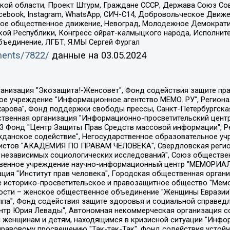
ой области, Проект Штурм, Граждане СССР, Держава Союз Сов
Facebook, Instagram, WhatsApp, СИЧ-С14, Добровольческое Движ
ское общественное движение, Невоград, Молодежное Демократ
ой Республики, Конгресс ойрат-калмыцкого народа, Исполнит
бъединение, ЛГБТ, Я.МЫ Сергей Фургал
uments/7822/
данные на
03.05.2024
Общество с ограниченной ответственностью "Радио Свободная Европа/Радио Свобода", Чешское информационное агентство "MEDIUM-ORIENT", Красноярская региональная общественная организация "Мы против СПИДа", Камалягин Денис Николаевич, Маркелов Сергей Евгеньевич, Пономарев Лев Александрович, Савицкая Людмила Алексеевна, Автономная некоммерческая организация "Центр по работе с проблемой насилия "НАСИЛИЮ.НЕТ", Межрегиональный профессиональный союз работников здравоохранения "Альянс врачей", Юридическое лицо, зарегистрированное в Латвийской Республике, SIA "Medusa Project" (регистрационный номер 40103797863, дата регистрации 10.06.2014), Некоммерческая организация "Фонд по борьбе с коррупцией", Автономная некоммерческая организация "Институт права и публичной политики", Баданин Роман Сергеевич, Гликин Максим Александрович, Железнова Мария Михайловна, Лукьянова Юлия Сергеевна, Маетная Елизавета Витальевна, Маняхин Петр Борисович, Чуракова Ольга Владимировна, Ярош Юлия Петровна, Юридическое лицо "The Insider SIA", зарегистрированное в Риге, Латвийская Республика (дата регистрации 26.06.2015), являющееся администратором доменного имени интернет-издания "The Insider SIA", https://theins.ru, Постернак Алексей Евгеньевич, Рубин Михаил Аркадьевич, Анин Роман Александрович, Юридическое лицо Istories fonds, зарегистрированное в Латвийской Республике (регистрационный номер 50008295751, дата регистрации 24.02.2020), Великовский Дмитрий Александрович, Долинина Ирина Николаевна, Мароховская Алеся Алексеевна, Шлейнов Роман Юрьевич, Шмагун Олеся Валентиновна, Общество с ограниченной ответственностью "Альтаир 2021", Общество с ограниченной ответственностью "Вега 2021", Общество с ограниченной ответственностью "Главный редактор 2021", Общество с ограниченной ответственностью "Ромашки монолит", Важенков Артем Валерьевич, Ивановская областная общественная организация "Центр гендерных исследований", Гурман Юрий Альбертович, Медиапроект "ОВД-Инфо", Егоров Владимир Владимирович, Жилинский Владимир Александрович, Общество с ограниченной ответственностью "ЗП", Иванова София Юрьевна, Карезина Инна Павловна, Кильтау Екатерина Викторовна, Петров Алексей Викторович, Пискунов Сергей Евгеньевич, Смирнов Сергей Сергеевич, Тихонов Михаил Сергеевич, Общество с ограниченной ответственностью "ЖУРНАЛИСТ-ИНОСТРАННЫЙ АГЕНТ", Арапова Галина Юрьевна, Вольтская Татьяна Анатольевна, Американская компания "Mason G.E.S. Anonymous Foundation" (США), являющаяся владельцем интернет-издания https://mnews.world/, Компания "Stichting Bellingcat", зарегистрированная в Нидерландах (дата регистрации 11.07.2018), Захаров Андрей Вячеславович, Клепиковская Екатерина Дмитриевна, Общество с ограниченной ответственностью "МЕМО", Перл Роман Александрович, Симонов Евгений Алексеевич, Соловьева Елена Анатольевна, Сотников Даниил Владимирович, Сурначева Елизавета Дмитриевна, Автономная некоммерческая организация по защите прав человека и информированию населения "Якутия – Наше Мнение", Общество с ограниченной ответственностью "Москоу диджитал медиа", с 26.01.2023 Общество с ограниченной ответственностью "Чайка Белые сады", Ветошкина Валерия Валерьевна, Заговора Максим Александрович, Межрегиональное общественное движение "Российская ЛГБТ - сеть", Оленичев Максим Владимирович, Павлов Иван Юрьевич, Скворцова Елена Сергеевна, Общество с ограниченной ответственностью "Как бы инагент", Кочетков Игорь Викторович, Общество с ограниченной ответственностью "Честные выборы", Еланчик Олег Александрович, Общество с ограниченной ответственностью "Нобелевский призыв", Гималова Регина Эмилевна, Григорьев Андрей Валерьевич, Григорьева Алина Александровна, Ассоциация по содействию защите прав призывников, альтернативнослужащих и военнослужащих "Правозащитная группа "Гражданин.Армия.Право", Хисамова Регина Фаритовна, Автономная некоммерческая организация по реализа