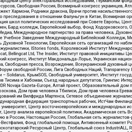
родный центр электоральных исследований, Германский фонд
рсов, Свободная Россия, Всемирный конгресс украинцев, Атла
ект Хармони, Родники дракона, Врачи против насильственного
ию преследования в отношении Фалуньгун в Китае, Всемирная о
ация школ политических исследований при Совете Европы, Цен
мен, Бард колледж, Европейский выбор, Фонд Ходорковского,
едиа, Международное партнерство за права человека, Духовно
ое Учебное Заведение Международный Библейский Колледж, М
ь Духовной Технологии, Европейская сеть организаций по наб
урналистики, IStories fonds, Королевский Институт Между
gcat, Bellingcat Ltd, The Insider, Институт правовой инициатив
инский конгресс, Институт Макдональда-Лорье, Украинская нац
, Свободная пресса, Возрождение, Всеукраинский духовный цен
орум свободной России, Лига Свободных Наций, Transparеncy I
– Solidarus, КрымSOS, Свободный университет, Институт госу
в Тисима и Хабомаи, Съезд народных депутатов, Гринпис Инте
DR Novaja Gazeta-Europe, Алтай проект, Образовательный дом 
зскова, Дом прав человека Тбилиси, Дом прав человека Ерева
едований им Вилфрида Мартенса, Сетевое объединение журнали
Международная федерация транспортных рабочих, ИстЧам Финлан
й университет, Центр восточноевропейских и международных и
, Центр анализа европейской политики, Академическая сеть Во
ю в России, Настоящая Россия, Глобальная сеть журналистов
естфалия, Фонд глобальной помощи, Антивоенный комитет России,
татарский Ресурсный Центр, Глобальный союз IndustriALL, Russi