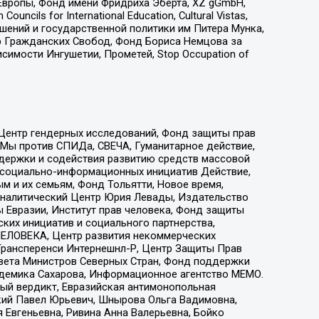
Европы, Фонд имени Фридриха Эберта, XZ gGmbH,
ls for International Education, Cultural Vistas,
ошений и государственной политики им Питера Мунка,
 Гражданских Свобод, Фонд Бориса Немцова за
имости Ингушетии, Прометей, Stop Occupation of
 Центр гендерных исследований, Фонд защиты прав
 Мы против СПИДа, СВЕЧА, Гуманитарное действие,
ддержки и содействия развитию средств массовой
р социально-информационных инициатив Действие,
 и их семьям, Фонд Тольятти, Новое время,
, Аналитический Центр Юрия Левады, Издательство
 Евразии, Институт прав человека, Фонд защиты
ких инициатив и социального партнерства,
ЕЛОВЕКА, Центр развития некоммерческих
 Трансперенси Интернешнл-Р, Центр Защиты Прав
овета Министров Северных Стран, Фонд поддержки
адемика Сахарова, Информационное агентство МЕМО.
ый вердикт, Евразийская антимонопольная
кий Павел Юрьевич, Шнырова Ольга Вадимовна,
 Евгеньевна, Ривина Анна Валерьевна, Бойко