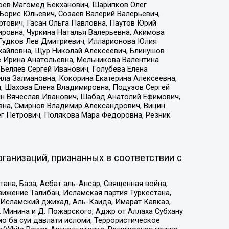
хоев Магомед Бекханович, Шарипков Олег
Борис Юльевич, Созаев Валерий Валерьевич,
тович, Гасан Ольга Павловна, Паутов Юрий
ровна, Чуркина Наталья Валерьевна, Акимова
 Гудков Лев Дмитриевич, Илларионова Юлия
ихайловна, Щур Николай Алексеевич, Блинушов
е Ирина Анатольевна, Мельникова Валентина
Беляев Сергей Иванович, Голубева Елена
ила Залмановна, Кокорина Екатерина Алексеевна,
, Шахова Елена Владимировна, Подузов Сергей
ин Вячеслав Иванович, Шабад Анатолий Ефимович,
вна, Смирнов Владимир Александрович, Вицин
ег Петрович, Полякова Мара Федоровна, Резник
ганизаций, признанных в соответствии с
на, База, Асбат аль-Ансар, Священная война,
ижение Талибан, Исламская партия Туркестана,
Исламский джихад, Аль-Каида, Имарат Кавказ,
 Минина и Д. Пожарского, Аджр от Аллаха Субхану
о ба суи давлати исломи, Террористическое