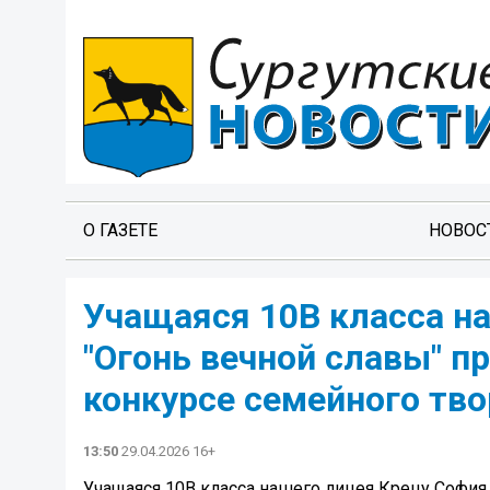
О ГАЗЕТЕ
НОВОС
Учащаяся 10В класса на
"Огонь вечной славы" п
конкурсе семейного тво
13:50
29.04.2026 16+
Учащаяся 10В класса нашего лицея Крецу София 