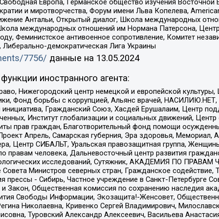
 Свободная Европа, Германское общество изучения Восточной 
и и миротворчества, Форум имени Льва Копелева, American Counci
ое движение Антальи, Открытый диалог, Школа международных отн
Школа международных отношений им Нормана Патерсона, Центр
ду, Феминистское антивоенное сопротивление, Комитет независ
а, Либерально-демократическая Лига Украины
uments/7756/
данные на
13.05.2024
функции иностранного агента:
раво, Нижегородский центр немецкой и европейской культуры,
тики, Фонд борьбы с коррупцией, Альянс врачей, НАСИЛИЮ.НЕТ,
я инициатива, Гражданский Союз, Хасдей Ерушалаим, Центр по
юченных, Институт глобализации и социальных движений, Цент
ты прав граждан, Благотворительный фонд помощи осужденным
а, Проект Апрель, Самарская губерния, Эра здоровья, Мемориал
ера, Центр СИБАЛЬТ, Уральская правозащитная группа, Женщины
по правам человека, Дальневосточный центр развития гражданс
ологических исследований, Сутяжник, АКАДЕМИЯ ПО ПРАВАМ Ч
е Совета Министров северных стран, Гражданское содействие,
я прессы - Сибирь, Частное учреждение в Санкт-Петербурге С
 и Закон, Общественная комиссия по сохранению наследия ак
звития Свободы Информации, Экозащита!-Женсовет, Общественн
Регина Николаевна, Кривенко Сергей Владимирович, Милославс
совна, Туровский Александр Алексеевич, Васильева Анастасия