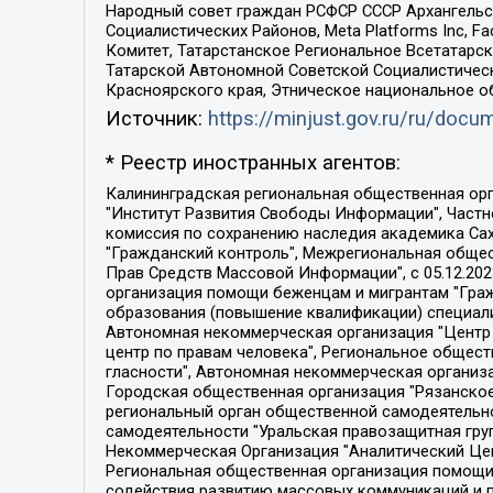
Народный совет граждан РСФСР СССР Архангельск
Социалистических Районов, Meta Platforms Inc, 
Комитет, Татарстанское Региональное Всетатар
Татарской Автономной Советской Социалистическ
Красноярского края, Этническое национальное о
Источник:
https://minjust.gov.ru/ru/doc
* Реестр иностранных агентов:
Калининградская региональная общественная организация "Экозащита!-Женсовет", Фонд содействия защите прав и свобод граждан "Общественный вердикт", Фонд "Институт Развития Свободы Информации", Частное учреждение "Информационное агентство МЕМО. РУ", Региональная общественная организация "Общественная комиссия по сохранению наследия академика Сахарова", Фонд поддержки свободы прессы, Санкт-Петербургская общественная правозащитная организация "Гражданский контроль", Межрегиональная общественная организация "Информационно-просветительский центр "Мемориал", Региональный Фонд "Центр Защиты Прав Средств Массовой Информации", с 05.12.2023 Фонд "Центр Защиты Прав Средств массовой информации", Региональная общественная благотворительная организация помощи беженцам и мигрантам "Гражданское содействие", Негосударственное образовательное учреждение дополнительного профессионального образования (повышение квалификации) специалистов "АКАДЕМИЯ ПО ПРАВАМ ЧЕЛОВЕКА", Свердловская региональная общественная организация "Сутяжник", Автономная некоммерческая организация "Центр независимых социологических исследований", Союз общественных объединений "Российский исследовательский центр по правам человека", Региональное общественное учреждение научно-информационный центр "МЕМОРИАЛ", Некоммерческая организация "Фонд защиты гласности", Автономная некоммерческая организация "Институт прав человека", Городская общественная организация "Екатеринбургское общество "МЕМОРИАЛ", Городская общественная организация "Рязанское историко-просветительское и правозащитное общество "Мемориал" (Рязанский Мемориал), Челябинский региональный орган общественной самодеятельности – женское общественное объединение "Женщины Евразии", Челябинский региональный орган общественной самодеятельности "Уральская правозащитная группа", Фонд содействия защите здоровья и социальной справедливости имени Андрея Рылькова, Автономная Некоммерческая Организация "Аналитический Центр Юрия Левады", Автономная некоммерческая организация социальной поддержки населения "Проект Апрель", Региональная общественная организация помощи женщинам и детям, находящимся в кризисной ситуации "Информационно-методический центр "Анна", Фонд содействия развитию массовых коммуникаций и правовому просвещению "Так-так-Так", Фонд содействия устойчивому развитию "Серебряная тайга", Свердловский региональный общественный фонд социальных проектов "Новое время", "Idel.Реалии", Кавказ.Реалии, Крым.Реалии, Телеканал Настоящее Время, Татаро-башкирская служба Радио Свобода (Azatliq Radiosi), Радио Свободная Европа/Радио Свобода (PCE/PC), "Сибирь.Реалии", "Фактограф", Благотворительный фонд помощи осужденным и их семьям, Автономная некоммерческая организация "Институт глобализации и социальных движений", Фонд "В защиту прав заключенных", Частное учреждение "Центр поддержки и содействия развитию средств массовой информации", Пензенский региональный общественный благотворительный фонд "Гражданский союз", "Север.Реалии", Некоммерческая организация Фонд "Правовая инициатива", 