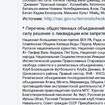
сообщество Сеть, Катиба Таухид валь-Джихад, Хай
“Джамаат “Красный пахарь”, Колумбайн, Хатлонск
батальон имени Номана Челебиджихана, Азов, Па
Батал-Хаджи Белхороев, Маньяки Культ Убийц, М
Источник:
http://nac.gov.ru/terroristichesk
* Перечень общественных объединений 
силу решение о ликвидации или запрете
Национал-большевистская партия, ВЕК РА, Рада 
Славянская Община Капища Веды Перуна, Мужская
Русское национальное единство, Национал-социа
Ат-Такфир Валь-Хиджра, Пит Буль, Национал-соц
народа, Национальная Социалистическая Инициат
Инглистической церкви Православных Староверов
свободе совести и о религиозных объединениях,
Клуб Болельщиков Футбольного Клуба Динамо, Фа
Щелковского района, Правый сектор, УНА - УНСО, У
Религиозное объединение последователей инглии
объединение Атака, Мечеть Мирмамеда, Община К
противодействии экстремистской деятельности, 
Молодежная правозащитная группа МПГ, Курсом П
Благотворительный пансионат Ак Умут, Русская ре
Иртыш Ultras, Русский Патриотический клуб-Нов
Навального, Совет граждан СССР Прикубанского 