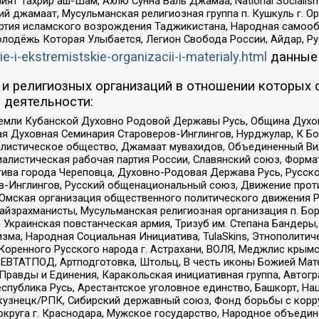
ят Тахрир аш-Шам, Ахлю Сунна Валь Джамаа, National Socialism
ий джамаат, Мусульманская религиозная группа п. Кушкуль г. 
ртия исламского возрождения Таджикистана, Народная самооб
олодёжь Которая Улыбается, Легион Свобода России, Айдар, Р
ie-i-ekstremistskie-organizacii-i-materialy.html
данные
и религиозных организаций в отношении которых 
 деятельности:
земли Кубанской Духовно Родовой Державы Русь, Община Духо
 Духовная Семинария Староверов-Инглингов, Нурджулар, К Бо
листическое общество, Джамаат мувахидов, Объединенный Вил
иалистическая рабочая партия России, Славянский союз, Форма
ива города Череповца, Духовно-Родовая Держава Русь, Русск
-Инглингов, Русский общенациональный союз, Движение против
 Омская организация общественного политического движения Р
йзрахманисты, Мусульманская религиозная организация п. Бо
краинская повстанческая армия, Тризуб им. Степана Бандеры, Бр
зма, Народная Социальная Инициатива, TulaSkins, Этнополитич
оренного Русского народа г. Астрахани, ВОЛЯ, Меджлис крымс
РЕВТАТПОД, Артподготовка, Штольц, В честь иконы Божией Мате
равды и Единения, Каракольская инициативная группа, Автогра
спублика Русь, Арестантское уголовное единство, Башкорт, Наци
окузнецк/РПК, Сибирский державный союз, Фонд борьбы с кор
округа г. Краснодара, Мужское государство, Народное объедин