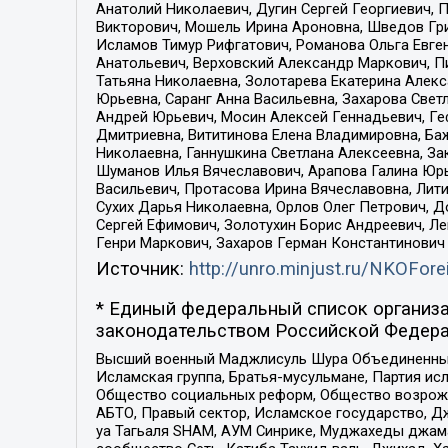
Анатолий Николаевич, Дугин Сергей Георгиевич, 
Викторович, Мошель Ирина Ароновна, Шведов Гри
Исламов Тимур Рифгатович, Романова Ольга Евге
Анатольевич, Верховский Александр Маркович, П
Татьяна Николаевна, Золотарева Екатерина Алек
Юрьевна, Саранг Анна Васильевна, Захарова Свет
Андрей Юрьевич, Мосин Алексей Геннадьевич, Ге
Дмитриевна, Вититинова Елена Владимировна, Ба
Николаевна, Ганнушкина Светлана Алексеевна, За
Шуманов Илья Вячеславович, Арапова Галина Юрь
Васильевич, Протасова Ирина Вячеславовна, Лит
Сухих Дарья Николаевна, Орлов Олег Петрович, 
Сергей Ефимович, Золотухин Борис Андреевич, Л
Генри Маркович, Захаров Герман Константинович
Источник:
http://unro.minjust.ru/NKOFore
* Единый федеральный список организа
законодательством Российской Федера
Высший военный Маджлисуль Шура Объединенных с
Исламская группа, Братья-мусульмане, Партия ис
Общество социальных реформ, Общество возрожд
АБТО, Правый сектор, Исламское государство, Д
уа Тагьаля SHAM, АУМ Синрике, Муджахеды джама