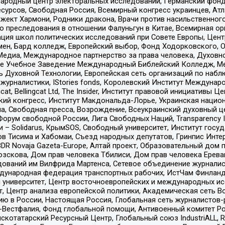
родный центр электоральных исследований, Германский фонд
рсов, Свободная Россия, Всемирный конгресс украинцев, Атла
ект Хармони, Родники дракона, Врачи против насильственного
ию преследования в отношении Фалуньгун в Китае, Всемирная о
ация школ политических исследований при Совете Европы, Цен
мен, Бард колледж, Европейский выбор, Фонд Ходорковского,
едиа, Международное партнерство за права человека, Духовно
ое Учебное Заведение Международный Библейский Колледж, М
ь Духовной Технологии, Европейская сеть организаций по наб
урналистики, IStories fonds, Королевский Институт Между
gcat, Bellingcat Ltd, The Insider, Институт правовой инициатив
инский конгресс, Институт Макдональда-Лорье, Украинская нац
, Свободная пресса, Возрождение, Всеукраинский духовный цен
орум свободной России, Лига Свободных Наций, Transparеncy I
– Solidarus, КрымSOS, Свободный университет, Институт госу
в Тисима и Хабомаи, Съезд народных депутатов, Гринпис Инте
DR Novaja Gazeta-Europe, Алтай проект, Образовательный дом 
зскова, Дом прав человека Тбилиси, Дом прав человека Ерева
едований им Вилфрида Мартенса, Сетевое объединение журнали
Международная федерация транспортных рабочих, ИстЧам Финлан
й университет, Центр восточноевропейских и международных и
, Центр анализа европейской политики, Академическая сеть Во
ю в России, Настоящая Россия, Глобальная сеть журналистов
естфалия, Фонд глобальной помощи, Антивоенный комитет России,
татарский Ресурсный Центр, Глобальный союз IndustriALL, Russi