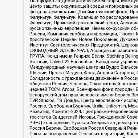
Платформа за Демократические Выборы, Междуна
центр защиты окружающей среды и природных ресу
фонд за демократию, Джеймстаунский фонд, Прож
Фалуньгун, Фалуньгун, Коалиция по расследован
Фалуньгун, Пражский гражданский центр, Ассоци
русскоязычных европейцев, Немецко-русский об
России, Компания свободы информации, Проект М
Христианской Церкви, Новое Поколение, Духовн
Институт Саентологических Предприятий, Церков
СВОБОДНЫЙ ИДЕЛЬ-УРАЛ, Ассоциация развития ж
ГРУПА, Фонд имени Генриха Бёлля, Stichting Bellin
Эстонии, Calvert 22 Foundation, Канадский укра
Международный научный центр им Вудро Вильсона
Швеции, Проект Медуза, Фонд Андрея Сахарова, Ф
Солидарность с гражданским движением в России 
общества Россия, Беллона, Союз жителей острово
церквей TCCN, Агора, Всемирный фонд природы, B
Белорусский дом прав человека имени Бориса Зво
TVR Studios, ТВ Дождь, Центр европейских иссл
Россию, Свободная Бурятия, Uralic, UnKremlin, 
Развития, Комитет-2024, Центрально-Европейски
трактатов Свидетелей Иеговы, Гражданский Совет
РЭНД корпорейшн, Русская Америка за демократи
Россия Берлин, Свободная Россия Северный Рейн-В
Союз за возвращение Северных территорий, Крымско