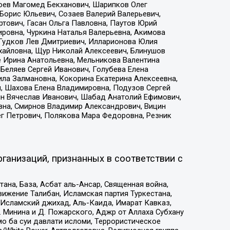
хоев Магомед Бекханович, Шарипков Олег
Борис Юльевич, Созаев Валерий Валерьевич,
тович, Гасан Ольга Павловна, Паутов Юрий
ровна, Чуркина Наталья Валерьевна, Акимова
 Гудков Лев Дмитриевич, Илларионова Юлия
ихайловна, Щур Николай Алексеевич, Блинушов
е Ирина Анатольевна, Мельникова Валентина
Беляев Сергей Иванович, Голубева Елена
ила Залмановна, Кокорина Екатерина Алексеевна,
, Шахова Елена Владимировна, Подузов Сергей
ин Вячеслав Иванович, Шабад Анатолий Ефимович,
вна, Смирнов Владимир Александрович, Вицин
ег Петрович, Полякова Мара Федоровна, Резник
ганизаций, признанных в соответствии с
на, База, Асбат аль-Ансар, Священная война,
ижение Талибан, Исламская партия Туркестана,
Исламский джихад, Аль-Каида, Имарат Кавказ,
 Минина и Д. Пожарского, Аджр от Аллаха Субхану
о ба суи давлати исломи, Террористическое