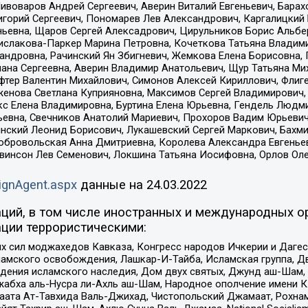
Пивоваров Андрей Сергеевич, Аверин Виталий Евгеньевич, Бара
горий Сергеевич, Пономарев Лев Александрович, Каргалицкий 
ньевна, Щаров Сергей Алексадрович, Цирульников Борис Альбер
ислакова-Паркер Марина Петровна, Кочеткова Татьяна Владими
сандровна, Рачинский Ян Збигневич, Жемкова Елена Борисовна,
лана Сергеевна, Аверин Владимир Анатольевич, Щур Татьяна М
фтер Валентин Михайлович, Симонов Алексей Кириллович, Флиг
женова Светлана Куприяновна, Максимов Сергей Владимирович, 
кс Елена Владимировна, Буртина Елена Юрьевна, Гендель Людм
евна, Свечников Анатолий Мариевич, Прохоров Вадим Юрьевич
инский Леонид Борисович, Лукашевский Сергей Маркович, Бахм
Добровольская Анна Дмитриевна, Королева Александра Евгенье
евинсон Лев Семенович, Локшина Татьяна Иосифовна, Орлов Ол
ignAgent.aspx
данные на
24.03.2022
ций, в том числе иностранных и международных ор
ции террористическими:
ил моджахедов Кавказа, Конгресс народов Ичкерии и Дагеста
ламского освобождения, Лашкар-И-Тайба, Исламская группа, Дв
ения исламского наследия, Дом двух святых, Джунд аш-Шам, 
жабха аль-Нусра ли-Ахль аш-Шам, Народное ополчение имени К.
ата Ат-Тавхида Валь-Джихад, Чистопольский Джамаат, Рохнам