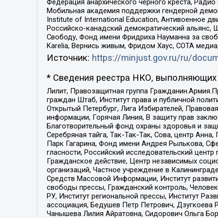
Федерация анархического черного креста, Радио
Мобильная академия поддержки гендерной демократи
Institute of International Education, Антивоенн
Российско-канадский демократический альянс, 
Свободу, Фонд имени Фридриха Науманна за свобо
Karelia, Вернись живым, Фридом Хаус, СОТА меди
Источник:
https://minjust.gov.ru/ru/doc
* Сведения реестра НКО, выполняющих 
Лилит, Правозащитная группа Гражданин.Армия.П
граждан Штаб, Институт права и публичной поли
Открытый Петербург, Лига Избирателей, Правова
информации, Горячая Линия, В защиту прав закл
Благотворительный фонд охраны здоровья и защи
Серебряная тайга, Так-Так-Так, Сова, центр Анн
Парк Гагарина, Фонд имени Андрея Рылькова, Сф
гласности, Российский исследовательский центр 
Гражданское действие, Центр независимых соци
организаций, Частное учреждение в Калининград
Средств Массовой Информации, Институт развити
свободы прессы, Гражданский контроль, Человек
РУ, Институт региональной прессы, Институт Ра
ассоциация, Бедушев Петр Петрович, Дзугкоева 
Чанышева Лилия Айратовна, Сидорович Ольга Бори