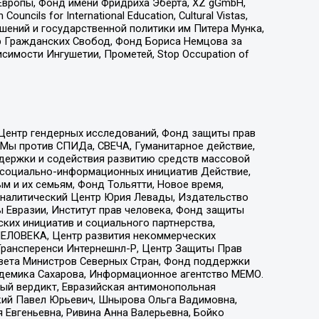
Европы, Фонд имени Фридриха Эберта, XZ gGmbH,
ls for International Education, Cultural Vistas,
ошений и государственной политики им Питера Мунка,
 Гражданских Свобод, Фонд Бориса Немцова за
имости Ингушетии, Прометей, Stop Occupation of
 Центр гендерных исследований, Фонд защиты прав
 Мы против СПИДа, СВЕЧА, Гуманитарное действие,
ддержки и содействия развитию средств массовой
р социально-информационных инициатив Действие,
 и их семьям, Фонд Тольятти, Новое время,
, Аналитический Центр Юрия Левады, Издательство
 Евразии, Институт прав человека, Фонд защиты
ких инициатив и социального партнерства,
ЕЛОВЕКА, Центр развития некоммерческих
 Трансперенси Интернешнл-Р, Центр Защиты Прав
овета Министров Северных Стран, Фонд поддержки
адемика Сахарова, Информационное агентство МЕМО.
ый вердикт, Евразийская антимонопольная
кий Павел Юрьевич, Шнырова Ольга Вадимовна,
 Евгеньевна, Ривина Анна Валерьевна, Бойко