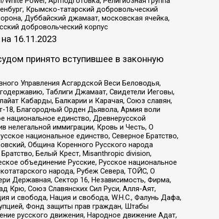
/White Power, Артподготовка, Религиозная группа
Оренбург, Крымско-татарский добровольческий
орона, Дуббайский джамаат, московская ячейка,
усский добровольческий корпус
 на
16.11.2023
судом принято вступившее в законную
вного Управления Асгардской Веси Беловодья,
годержавию, Таблиги Джамаат, Свидетели Иеговы,
айат Кабарды, Балкарии и Карачая, Союз славян,
т-18, Благородный Орден Дьявола, Армия воли
ое национальное единство, Древнерусской
 нелегальной иммиграции, Кровь и Честь, О
усское национальное единство, Северное Братство,
ровский, Община Коренного Русского народа
атство, Белый Крест, Misanthropic division,
еское объединение Русские, Русское национальное
котатарского народа, Рубеж Севера, ТОЙС, О
ри Державная, Сектор 16, Независимость, Фирма,
д Крю, Союз Славянских Сил Руси, Алля-Аят,
я и свобода, Нация и свобода, W.H.С., Фалунь Дафа,
рупцией, Фонд защиты прав граждан, Штабы
ение русского движения, Народное движение Адат,