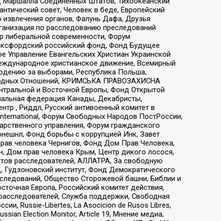
 Маршалла Соединенных Штатов, Тихоокеанский
нтический совет, Человек в беде, Европейский
 извлечения органов, Фалунь Дафа, Друзья
рганизация по расследованию преследований
тр либеральной современности, Форум
 Оксфордский российский фонд, Фонд Будущее
е Управление Евангельских Христиан Украинской
еждународное христианское движение, Всемирный
людению за выборами, Республика Польша,
народных Отношений, КРИМСЬКА ПРАВОЗАХИСНА
ы Центральной и Восточной Европы, Фонд Открытой
иональная федерация Канады, Декабристы,
тр , Риддл, Русский антивоенный комитет в
nternational, Форум Свободных Народов ПостРоссии,
дарственного управления, Форум гражданского
рнешнл, Фонд борьбы с коррупцией Инк, Завет
прав человека Чернигов, Фонд Дом Прав Человека,
н, Дом прав человека Крым, Центр дикого лосося,
стов расследователей, АЛЛАТРА, За свободную
д, Гудзоновский институт, Фонд Демократического
сследований, Общество Сторожевой башни, Библии и
сточная Европа, Российский комитет действия,
-расследователей, Служба поддержки, Свободная
 Russie-Libertes, La Asocicion de Rusos Libres,
an Election Monitor, Article 19, Мнение медиа,