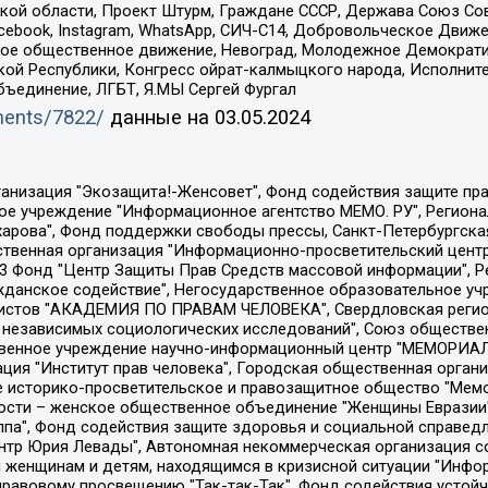
ой области, Проект Штурм, Граждане СССР, Держава Союз Сов
Facebook, Instagram, WhatsApp, СИЧ-С14, Добровольческое Движ
ское общественное движение, Невоград, Молодежное Демократ
ой Республики, Конгресс ойрат-калмыцкого народа, Исполнит
бъединение, ЛГБТ, Я.МЫ Сергей Фургал
uments/7822/
данные на
03.05.2024
Общество с ограниченной ответственностью "Радио Свободная Европа/Радио Свобода", Чешское информационное агентство "MEDIUM-ORIENT", Красноярская региональная общественная организация "Мы против СПИДа", Камалягин Денис Николаевич, Маркелов Сергей Евгеньевич, Пономарев Лев Александрович, Савицкая Людмила Алексеевна, Автономная некоммерческая организация "Центр по работе с проблемой насилия "НАСИЛИЮ.НЕТ", Межрегиональный профессиональный союз работников здравоохранения "Альянс врачей", Юридическое лицо, зарегистрированное в Латвийской Республике, SIA "Medusa Project" (регистрационный номер 40103797863, дата регистрации 10.06.2014), Некоммерческая организация "Фонд по борьбе с коррупцией", Автономная некоммерческая организация "Институт права и публичной политики", Баданин Роман Сергеевич, Гликин Максим Александрович, Железнова Мария Михайловна, Лукьянова Юлия Сергеевна, Маетная Елизавета Витальевна, Маняхин Петр Борисович, Чуракова Ольга Владимировна, Ярош Юлия Петровна, Юридическое лицо "The Insider SIA", зарегистрированное в Риге, Латвийская Республика (дата регистрации 26.06.2015), являющееся администратором доменного имени интернет-издания "The Insider SIA", https://theins.ru, Постернак Алексей Евгеньевич, Рубин Михаил Аркадьевич, Анин Роман Александрович, Юридическое лицо Istories fonds, зарегистрированное в Латвийской Республике (регистрационный номер 50008295751, дата регистрации 24.02.2020), Великовский Дмитрий Александрович, Долинина Ирина Николаевна, Мароховская Алеся Алексеевна, Шлейнов Роман Юрьевич, Шмагун Олеся Валентиновна, Общество с ограниченной ответственностью "Альтаир 2021", Общество с ограниченной ответственностью "Вега 2021", Общество с ограниченной ответственностью "Главный редактор 2021", Общество с ограниченной ответственностью "Ромашки монолит", Важенков Артем Валерьевич, Ивановская областная общественная организация "Центр гендерных исследований", Гурман Юрий Альбертович, Медиапроект "ОВД-Инфо", Егоров Владимир Владимирович, Жилинский Владимир Александрович, Общество с ограниченной ответственностью "ЗП", Иванова София Юрьевна, Карезина Инна Павловна, Кильтау Екатерина Викторовна, Петров Алексей Викторович, Пискунов Сергей Евгеньевич, Смирнов Сергей Сергеевич, Тихонов Михаил Сергеевич, Общество с ограниченной ответственностью "ЖУРНАЛИСТ-ИНОСТРАННЫЙ АГЕНТ", Арапова Галина Юрьевна, Вольтская Татьяна Анатольевна, Американская компания "Mason G.E.S. Anonymous Foundation" (США), являющаяся владельцем интернет-издания https://mnews.world/, Компания "Stichting Bellingcat", зарегистрированная в Нидерландах (дата регистрации 11.07.2018), Захаров Андрей Вячеславович, Клепиковская Екатерина Дмитриевна, Общество с ограниченной ответственностью "МЕМО", Перл Роман Александрович, Симонов Евгений Алексеевич, Соловьева Елена Анатольевна, Сотников Даниил Владимирович, Сурначева Елизавета Дмитриевна, Автономная некоммерческая организация по защите прав человека и информированию населения "Якутия – Наше Мнение", Общество с ограниченной ответственностью "Москоу диджитал медиа", с 26.01.2023 Общество с ограниченной ответственностью "Чайка Белые сады", Ветошкина Валерия Валерьевна, Заговора Максим Александрович, Межрегиональное общественное движение "Российская ЛГБТ - сеть", Оленичев Максим Владимирович, Павлов Иван Юрьевич, Скворцова Елена Сергеевна, Общество с ограниченной ответственностью "Как бы инагент", Кочетков Игорь Викторович, Общество с ограниченной ответственностью "Честные выборы", Еланчик Олег Александрович, Общество с ограниченной ответственностью "Нобелевский призыв", Гималова Регина Эмилевна, Григорьев Андрей Валерьевич, Григорьева Алина Александровна, Ассоциация по содействию защите прав призывников, альтернативнослужащих и военнослужащих "Правозащитная группа "Гражданин.Армия.Право", Хисамова Регина Фаритовна, Автономная некоммерческая организация по реализа