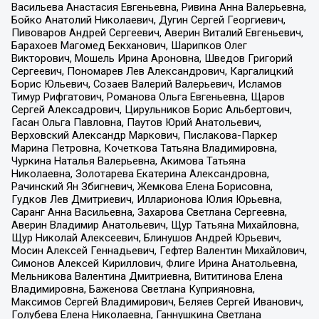
Васильева Анастасия Евгеньевна, Ривина Анна Валерьевна,
Бойко Анатолий Николаевич, Дугин Сергей Георгиевич,
Пивоваров Андрей Сергеевич, Аверин Виталий Евгеньевич,
Барахоев Магомед Бекханович, Шарипков Олег
Викторович, Мошель Ирина Ароновна, Шведов Григорий
Сергеевич, Пономарев Лев Александрович, Каргалицкий
Борис Юльевич, Созаев Валерий Валерьевич, Исламов
Тимур Рифгатович, Романова Ольга Евгеньевна, Щаров
Сергей Алексадрович, Цирульников Борис Альбертович,
Гасан Ольга Павловна, Паутов Юрий Анатольевич,
Верховский Александр Маркович, Пислакова-Паркер
Марина Петровна, Кочеткова Татьяна Владимировна,
Чуркина Наталья Валерьевна, Акимова Татьяна
Николаевна, Золотарева Екатерина Александровна,
Рачинский Ян Збигневич, Жемкова Елена Борисовна,
Гудков Лев Дмитриевич, Илларионова Юлия Юрьевна,
Саранг Анна Васильевна, Захарова Светлана Сергеевна,
Аверин Владимир Анатольевич, Щур Татьяна Михайловна,
Щур Николай Алексеевич, Блинушов Андрей Юрьевич,
Мосин Алексей Геннадьевич, Гефтер Валентин Михайлович,
Симонов Алексей Кириллович, Флиге Ирина Анатольевна,
Мельникова Валентина Дмитриевна, Вититинова Елена
Владимировна, Баженова Светлана Куприяновна,
Максимов Сергей Владимирович, Беляев Сергей Иванович,
Голубева Елена Николаевна, Ганнушкина Светлана