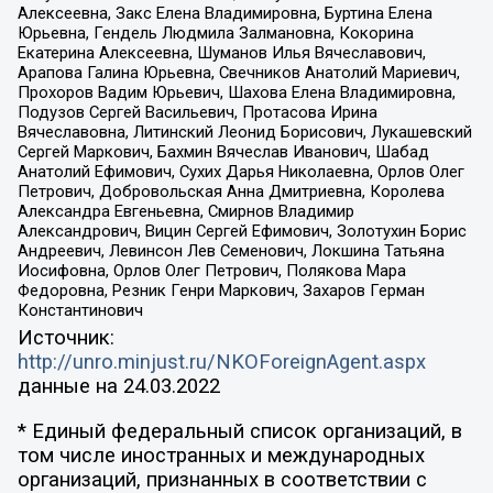
Алексеевна, Закс Елена Владимировна, Буртина Елена
Юрьевна, Гендель Людмила Залмановна, Кокорина
Екатерина Алексеевна, Шуманов Илья Вячеславович,
Арапова Галина Юрьевна, Свечников Анатолий Мариевич,
Прохоров Вадим Юрьевич, Шахова Елена Владимировна,
Подузов Сергей Васильевич, Протасова Ирина
Вячеславовна, Литинский Леонид Борисович, Лукашевский
Сергей Маркович, Бахмин Вячеслав Иванович, Шабад
Анатолий Ефимович, Сухих Дарья Николаевна, Орлов Олег
Петрович, Добровольская Анна Дмитриевна, Королева
Александра Евгеньевна, Смирнов Владимир
Александрович, Вицин Сергей Ефимович, Золотухин Борис
Андреевич, Левинсон Лев Семенович, Локшина Татьяна
Иосифовна, Орлов Олег Петрович, Полякова Мара
Федоровна, Резник Генри Маркович, Захаров Герман
Константинович
Источник:
http://unro.minjust.ru/NKOForeignAgent.aspx
данные на
24.03.2022
* Единый федеральный список организаций, в
том числе иностранных и международных
организаций, признанных в соответствии с