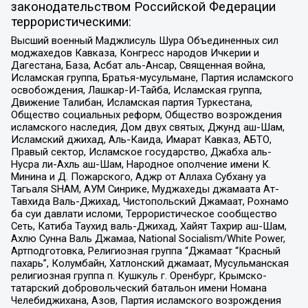
законодательством Российской Федерации
террористическими:
Высший военный Маджлисуль Шура Объединенных сил
моджахедов Кавказа, Конгресс народов Ичкерии и
Дагестана, База, Асбат аль-Ансар, Священная война,
Исламская группа, Братья-мусульмане, Партия исламского
освобождения, Лашкар-И-Тайба, Исламская группа,
Движение Талибан, Исламская партия Туркестана,
Общество социальных реформ, Общество возрождения
исламского наследия, Дом двух святых, Джунд аш-Шам,
Исламский джихад, Аль-Каида, Имарат Кавказ, АБТО,
Правый сектор, Исламское государство, Джабха аль-
Нусра ли-Ахль аш-Шам, Народное ополчение имени К.
Минина и Д. Пожарского, Аджр от Аллаха Субхану уа
Тагьаля SHAM, АУМ Синрике, Муджахеды джамаата Ат-
Тавхида Валь-Джихад, Чистопольский Джамаат, Рохнамо
ба суи давлати исломи, Террористическое сообщество
Сеть, Катиба Таухид валь-Джихад, Хайят Тахрир аш-Шам,
Ахлю Сунна Валь Джамаа, National Socialism/White Power,
Артподготовка, Религиозная группа “Джамаат “Красный
пахарь”, Колумбайн, Хатлонский джамаат, Мусульманская
религиозная группа п. Кушкуль г. Оренбург, Крымско-
татарский добровольческий батальон имени Номана
Челебиджихана, Азов, Партия исламского возрождения