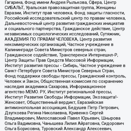
Гагарина, Фонд имени Андрея Рылькова, Сфера, Центр
СИБАЛЬТ, Уральская правозащитная группа, Женщины
Евразии, Институт прав человека, Фонд защиты гласности,
Российский исследовательский центр по правам человека,
Дальневосточный центр развития гражданских инициатив
и социального партнерства, Гражданское действие, Центр
независимых социологических исследований, Сутяжник,
АКАДЕМИЯ ПО ПРАВАМ ЧЕЛОВЕКА, Центр развития
некоммерческих организаций, Частное учреждение в
Калининграде Совета Министров северных стран,
Гражданское содействие, Трансперенси Интернешнл-Р,
Центр Защиты Прав Средств Массовой Информации,
Институт развития прессы - Сибирь, Частное учреждение в
Санкт-Петербурге Совета Министров Северных Стран,
Фонд поддержки свободы прессы, Гражданский контроль,
Человек и Закон, Общественная комиссия по сохранению
наследия академика Сахарова, Информационное
агентство МЕМО. РУ, Институт региональной прессы,
Институт Развития Свободы Информации, Экозащита!-
Женсовет, Общественный вердикт, Евразийская
антимонопольная ассоциация, Бедушев Петр Петрович,
Дзугкоева Регина Николаевна, Кривенко Сергей
Владимирович, Милославский Павел Юрьевич, Шнырова
Ольга Вадимовна, Чанышева Лилия Айратовна, Сидорович
Ольга Борисовна, Туровский Александр Алексеевич,