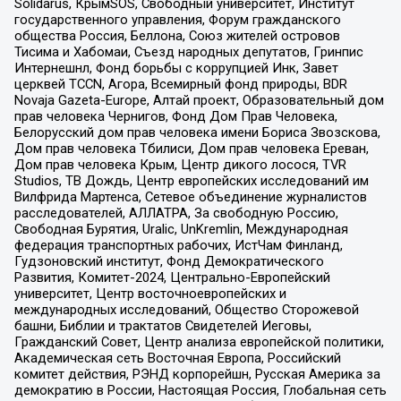
Solidarus, КрымSOS, Свободный университет, Институт
государственного управления, Форум гражданского
общества Россия, Беллона, Союз жителей островов
Тисима и Хабомаи, Съезд народных депутатов, Гринпис
Интернешнл, Фонд борьбы с коррупцией Инк, Завет
церквей TCCN, Агора, Всемирный фонд природы, BDR
Novaja Gazeta-Europe, Алтай проект, Образовательный дом
прав человека Чернигов, Фонд Дом Прав Человека,
Белорусский дом прав человека имени Бориса Звозскова,
Дом прав человека Тбилиси, Дом прав человека Ереван,
Дом прав человека Крым, Центр дикого лосося, TVR
Studios, ТВ Дождь, Центр европейских исследований им
Вилфрида Мартенса, Сетевое объединение журналистов
расследователей, АЛЛАТРА, За свободную Россию,
Свободная Бурятия, Uralic, UnKremlin, Международная
федерация транспортных рабочих, ИстЧам Финланд,
Гудзоновский институт, Фонд Демократического
Развития, Комитет-2024, Центрально-Европейский
университет, Центр восточноевропейских и
международных исследований, Общество Сторожевой
башни, Библии и трактатов Свидетелей Иеговы,
Гражданский Совет, Центр анализа европейской политики,
Академическая сеть Восточная Европа, Российский
комитет действия, РЭНД корпорейшн, Русская Америка за
демократию в России, Настоящая Россия, Глобальная сеть