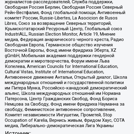
журналистов-расследователей, Служба поддержки,
Свободная Россия Берлин, Свободная Россия Северный
Рейн-Вестфалия, Фонд глобальной помощи, Антивоенный
комитет России, Russie-Libertes, La Asocicion de Rusos
Libres, Союз за возвращение Северных территорий,
Крымскотатарский Ресурсный Центр, Глобальный союз
IndustriALL, Russian Election Monitor, Article 19, Мнение
медиа, Федерация анархического черного креста, Радио
Свободная Европа, Германское общество изучения
Восточной Европы, Фонд имени Фридриха Эберта, XZ
gGmbH, Мобильная академия поддержки гендерной
демократии и миротворчества, Форум имени Льва
Копелева, American Councils for International Education,
Cultural Vistas, Institute of International Education,
Антивоенное движение Антальи, Открытый диалог, Школа
международных отношений и государственной политики
им Питера Мунка, Российско-канадский демократический
альянс, Школа международных отношений им Нормана
Патерсона, Центр Гражданских Свобод, Фонд Бориса
Немцова за Свободу, Фонд имени Фридриха Науманна за
свободу, Феминистское антивоенное сопротивление,
Комитет независимости Ингушетии, Прометей, Stop
Occupation of Karelia, Вернись живым, Фридом Хаус, СОТА
медиа, Либерально-демократическая Лига Украины
Источник: