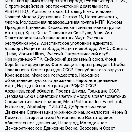
Меджлис крымскотатарского народа, Рубеж Севера, ТОЙС,
О противодействии экстремистской деятельности,
РЕВТАТПОД, Артподготовка, Штольц, В честь иконы
Божией Матери Державная, Сектор 16, Независимость,
Фирма, Молодежная правозащитная группа МПГ, Курсом
Правды и Единения, Каракольская инициативная группа,
Автоград Крю, Союз Славянских Сил Руси, Алля-Аят,
Благотворительный пансионат Ак Умут, Русская
республика Русь, Арестантское уголовное единство,
Башкорт, Нация и свобода, Нация и свобода, W.H.С., Фалунь
Дафа, Иртыш Ultras, Русский Патриотический клуб-
Новокузнецк/РПК, Сибирский державный союз, Фонд
борьбы с коррупцией, Фонд защиты прав граждан, Штабы
Навального, Совет граждан СССР Прикубанского округа г.
Краснодара, Мужское государство, Народное
объединение русского движения, Народное движение
Адат, Народный совет граждан РСФСР СССР
Архангельской области, Проект Штурм, Граждане СССР,
Держава Союз Советских Светлых Родов, Совет Советских
Социалистических Районов, Meta Platforms Inc, Facebook,
Instagram, WhatsApp, СИЧ-С14, Добровольческое
Движение Организации украинских националистов, Черный
Комитет, Татарстанское Региональное Всетатарское
общественное движение, Невоград, Молодежное
Демократическое Движение Весна, Верховный Совет