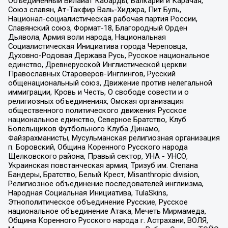
Объединенный Вилайат Кабарды, Балкарии и Карачая,
Союз славян, Ат-Такфир Валь-Хиджра, Пит Буль,
Национал-социалистическая рабочая партия России,
Славянский союз, Формат-18, Благородный Орден
Дьявола, Армия воли народа, Национальная
Социалистическая Инициатива города Череповца,
Духовно-Родовая Держава Русь, Русское национальное
единство, Древнерусской Инглистической церкви
Православных Староверов-Инглингов, Русский
общенациональный союз, Движение против нелегальной
иммиграции, Кровь и Честь, О свободе совести и о
религиозных объединениях, Омская организация
общественного политического движения Русское
национальное единство, Северное Братство, Клуб
Болельщиков Футбольного Клуба Динамо,
Файзрахманисты, Мусульманская религиозная организация
п. Боровский, Община Коренного Русского народа
Щелковского района, Правый сектор, УНА - УНСО,
Украинская повстанческая армия, Тризуб им. Степана
Бандеры, Братство, Белый Крест, Misanthropic division,
Религиозное объединение последователей инглиизма,
Народная Социальная Инициатива, TulaSkins,
Этнополитическое объединение Русские, Русское
национальное объединение Атака, Мечеть Мирмамеда,
Община Коренного Русского народа г. Астрахани, ВОЛЯ,