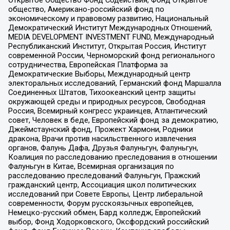
Открытое Общество Фонд Содействия, Фонд Открытое
общество, Американо-российский фонд по
экономическому и правовому развитию, Национальный
Демократический Институт Международных Отношений,
MEDIA DEVELOPMENT INVESTMENT FUND, Международный
Республиканский Институт, Открытая Россия, Институт
современной России, Черноморский фонд регионального
сотрудничества, Европейская Платформа за
Демократические Выборы, Международный центр
электоральных исследований, Германский фонд Маршалла
Соединенных Штатов, Тихоокеанский центр защиты
окружающей среды и природных ресурсов, Свободная
Россия, Всемирный конгресс украинцев, Атлантический
совет, Человек в беде, Европейский фонд за демократию,
Джеймстаунский фонд, Прожект Хармони, Родники
дракона, Врачи против насильственного извлечения
органов, Фалунь Дафа, Друзья Фалуньгун, Фалуньгун,
Коалиция по расследованию преследования в отношении
Фалуньгун в Китае, Всемирная организация по
расследованию преследований Фалуньгун, Пражский
гражданский центр, Ассоциация школ политических
исследований при Совете Европы, Центр либеральной
современности, Форум русскоязычных европейцев,
Немецко-русский обмен, Бард колледж, Европейский
выбор, Фонд Ходорковского, Оксфордский российский