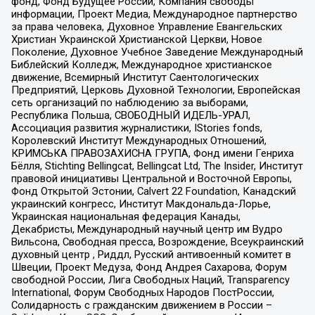
фонд, Фонд Будущее России, Компания свободы
информации, Проект Медиа, Международное партнерство
за права человека, Духовное Управление Евангельских
Христиан Украинской Христианской Церкви, Новое
Поколение, Духовное Учебное Заведение Международный
Библейский Колледж, Международное христианское
движение, Всемирный Институт Саентологических
Предприятий, Церковь Духовной Технологии, Европейская
сеть организаций по наблюдению за выборами,
Республика Польша, СВОБОДНЫЙ ИДЕЛЬ-УРАЛ,
Ассоциация развития журналистики, IStories fonds,
Королевский Институт Международных Отношений,
КРИМСЬКА ПРАВОЗАХИСНА ГРУПА, Фонд имени Генриха
Бёлля, Stichting Bellingcat, Bellingcat Ltd, The Insider, Институт
правовой инициативы Центральной и Восточной Европы,
Фонд Открытой Эстонии, Calvert 22 Foundation, Канадский
украинский конгресс, Институт Макдональда-Лорье,
Украинская национальная федерация Канады,
Декабристы, Международный научный центр им Вудро
Вильсона, Свободная пресса, Возрождение, Всеукраинский
духовный центр , Риддл, Русский антивоенный комитет в
Швеции, Проект Медуза, Фонд Андрея Сахарова, Форум
свободной России, Лига Свободных Наций, Transparеncy
International, Форум Свободных Народов ПостРоссии,
Солидарность с гражданским движением в России –