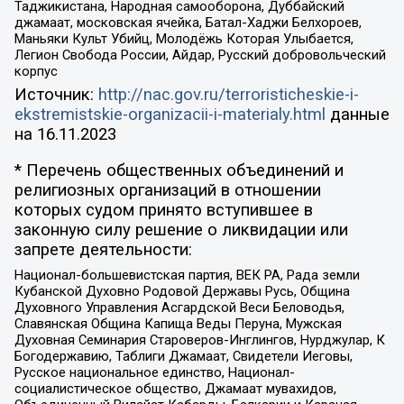
Таджикистана, Народная самооборона, Дуббайский
джамаат, московская ячейка, Батал-Хаджи Белхороев,
Маньяки Культ Убийц, Молодёжь Которая Улыбается,
Легион Свобода России, Айдар, Русский добровольческий
корпус
Источник:
http://nac.gov.ru/terroristicheskie-i-
ekstremistskie-organizacii-i-materialy.html
данные
на
16.11.2023
* Перечень общественных объединений и
религиозных организаций в отношении
которых судом принято вступившее в
законную силу решение о ликвидации или
запрете деятельности:
Национал-большевистская партия, ВЕК РА, Рада земли
Кубанской Духовно Родовой Державы Русь, Община
Духовного Управления Асгардской Веси Беловодья,
Славянская Община Капища Веды Перуна, Мужская
Духовная Семинария Староверов-Инглингов, Нурджулар, К
Богодержавию, Таблиги Джамаат, Свидетели Иеговы,
Русское национальное единство, Национал-
социалистическое общество, Джамаат мувахидов,