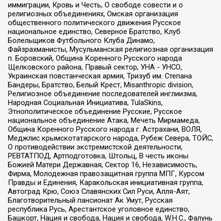
иммиграции, Кровь и Честь, О свободе совести и о
религиозных объединениях, Омская организация
общественного политического движения Русское
национальное единство, Северное Братство, Клуб
Болельщиков Футбольного Клуба Динамо,
Файзрахманисты, Мусульманская религиозная организация
п. Боровский, Община Коренного Русского народа
Щелковского района, Правый сектор, УНА - УНСО,
Украинская повстанческая армия, Тризуб им. Степана
Бандеры, Братство, Белый Крест, Misanthropic division,
Религиозное объединение последователей инглиизма,
Народная Социальная Инициатива, TulaSkins,
Этнополитическое объединение Русские, Русское
национальное объединение Атака, Мечеть Мирмамеда,
Община Коренного Русского народа г. Астрахани, ВОЛЯ,
Меджлис крымскотатарского народа, Рубеж Севера, ТОЙС,
О противодействии экстремистской деятельности,
РЕВТАТПОД, Артподготовка, Штольц, В честь иконы
Божией Матери Державная, Сектор 16, Независимость,
Фирма, Молодежная правозащитная группа МПГ, Курсом
Правды и Единения, Каракольская инициативная группа,
Автоград Крю, Союз Славянских Сил Руси, Алля-Аят,
Благотворительный пансионат Ак Умут, Русская
республика Русь, Арестантское уголовное единство,
Башкорт, Нация и свобода, Нация и свобода, W.H.С., Фалунь