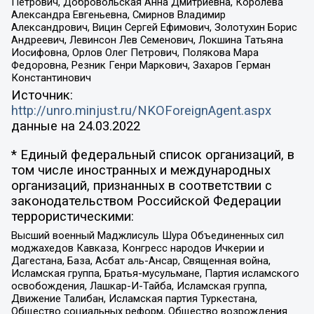
Петрович, Добровольская Анна Дмитриевна, Королева
Александра Евгеньевна, Смирнов Владимир
Александрович, Вицин Сергей Ефимович, Золотухин Борис
Андреевич, Левинсон Лев Семенович, Локшина Татьяна
Иосифовна, Орлов Олег Петрович, Полякова Мара
Федоровна, Резник Генри Маркович, Захаров Герман
Константинович
Источник:
http://unro.minjust.ru/NKOForeignAgent.aspx
данные на
24.03.2022
* Единый федеральный список организаций, в
том числе иностранных и международных
организаций, признанных в соответствии с
законодательством Российской Федерации
террористическими:
Высший военный Маджлисуль Шура Объединенных сил
моджахедов Кавказа, Конгресс народов Ичкерии и
Дагестана, База, Асбат аль-Ансар, Священная война,
Исламская группа, Братья-мусульмане, Партия исламского
освобождения, Лашкар-И-Тайба, Исламская группа,
Движение Талибан, Исламская партия Туркестана,
Общество социальных реформ, Общество возрождения