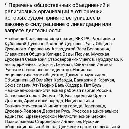
* Перечень общественных объединений и
религиозных организаций в отношении
которых судом принято вступившее в
законную силу решение о ликвидации или
запрете деятельности:
Национал-большевистская партия, ВЕК РА, Рада земли
Кубанской Духовно Родовой Державы Русь, Община
Духовного Управления Асгардской Веси Беловодья,
Славянская Община Капища Веды Перуна, Мужская
Духовная Семинария Староверов-Инглингов, Нурджулар, К
Богодержавию, Таблиги Джамаат, Свидетели Иеговы,
Русское национальное единство, Национал-
социалистическое общество, Джамаат мувахидов,
Объединенный Вилайат Кабарды, Балкарии и Карачая,
Союз славян, Ат-Такфир Валь-Хиджра, Пит Буль,
Национал-социалистическая рабочая партия России,
Славянский союз, Формат-18, Благородный Орден
Дьявола, Армия воли народа, Национальная
Социалистическая Инициатива города Череповца,
Духовно-Родовая Держава Русь, Русское национальное
единство, Древнерусской Инглистической церкви
Православных Староверов-Инглингов, Русский
общенациональный союз, Движение против нелегальной