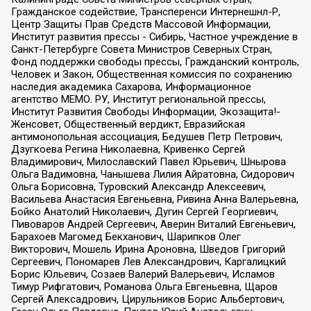
Гражданское содействие, Трансперенси Интернешнл-Р,
Центр Защиты Прав Средств Массовой Информации,
Институт развития прессы - Сибирь, Частное учреждение в
Санкт-Петербурге Совета Министров Северных Стран,
Фонд поддержки свободы прессы, Гражданский контроль,
Человек и Закон, Общественная комиссия по сохранению
наследия академика Сахарова, Информационное
агентство МЕМО. РУ, Институт региональной прессы,
Институт Развития Свободы Информации, Экозащита!-
Женсовет, Общественный вердикт, Евразийская
антимонопольная ассоциация, Бедушев Петр Петрович,
Дзугкоева Регина Николаевна, Кривенко Сергей
Владимирович, Милославский Павел Юрьевич, Шнырова
Ольга Вадимовна, Чанышева Лилия Айратовна, Сидорович
Ольга Борисовна, Туровский Александр Алексеевич,
Васильева Анастасия Евгеньевна, Ривина Анна Валерьевна,
Бойко Анатолий Николаевич, Дугин Сергей Георгиевич,
Пивоваров Андрей Сергеевич, Аверин Виталий Евгеньевич,
Барахоев Магомед Бекханович, Шарипков Олег
Викторович, Мошель Ирина Ароновна, Шведов Григорий
Сергеевич, Пономарев Лев Александрович, Каргалицкий
Борис Юльевич, Созаев Валерий Валерьевич, Исламов
Тимур Рифгатович, Романова Ольга Евгеньевна, Щаров
Сергей Алексадрович, Цирульников Борис Альбертович,