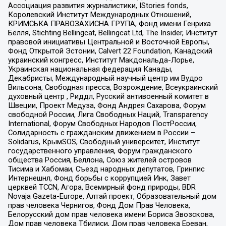
Ассоциация развития журналистики, IStories fonds,
Королевский Институт Международных Отношений,
КРИМСЬКА ПРАВОЗАХИСНА ГРУПА, Фонд имени Генриха
Бёлля, Stichting Bellingcat, Bellingcat Ltd, The Insider, Институт
правовой инициативы Центральной и Восточной Европы,
Фонд Открытой Эстонии, Calvert 22 Foundation, Канадский
украинский конгресс, Институт Макдональда-Лорье,
Украинская национальная федерация Канады,
Декабристы, Международный научный центр им Вудро
Вильсона, Свободная пресса, Возрождение, Всеукраинский
духовный центр , Риддл, Русский антивоенный комитет в
Швеции, Проект Медуза, Фонд Андрея Сахарова, Форум
свободной России, Лига Свободных Наций, Transparеncy
International, Форум Свободных Народов ПостРоссии,
Солидарность с гражданским движением в России –
Solidarus, КрымSOS, Свободный университет, Институт
государственного управления, Форум гражданского
общества Россия, Беллона, Союз жителей островов
Тисима и Хабомаи, Съезд народных депутатов, Гринпис
Интернешнл, Фонд борьбы с коррупцией Инк, Завет
церквей TCCN, Агора, Всемирный фонд природы, BDR
Novaja Gazeta-Europe, Алтай проект, Образовательный дом
прав человека Чернигов, Фонд Дом Прав Человека,
Белорусский дом прав человека имени Бориса Звозскова,
Дом прав человека Тбилиси, Дом прав человека Ереван,