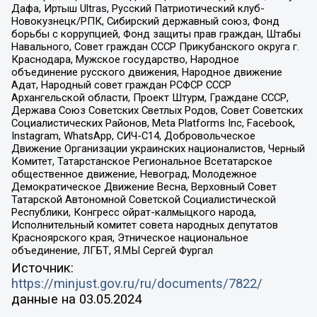
Дафа, Иртыш Ultras, Русский Патриотический клуб-
Новокузнецк/РПК, Сибирский державный союз, Фонд
борьбы с коррупцией, Фонд защиты прав граждан, Штабы
Навального, Совет граждан СССР Прикубанского округа г.
Краснодара, Мужское государство, Народное
объединение русского движения, Народное движение
Адат, Народный совет граждан РСФСР СССР
Архангельской области, Проект Штурм, Граждане СССР,
Держава Союз Советских Светлых Родов, Совет Советских
Социалистических Районов, Meta Platforms Inc, Facebook,
Instagram, WhatsApp, СИЧ-С14, Добровольческое
Движение Организации украинских националистов, Черный
Комитет, Татарстанское Региональное Всетатарское
общественное движение, Невоград, Молодежное
Демократическое Движение Весна, Верховный Совет
Татарской Автономной Советской Социалистической
Республики, Конгресс ойрат-калмыцкого народа,
Исполнительный комитет совета народных депутатов
Красноярского края, Этническое национальное
объединение, ЛГБТ, Я.МЫ Сергей Фургал
Источник:
https://minjust.gov.ru/ru/documents/7822/
данные на
03.05.2024