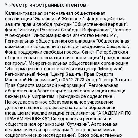
* Реестр иностранных агентов:
Калининградская региональная общественная организация "Экозащита!-Женсовет", Фонд содействия защите прав и свобод граждан "Общественный вердикт", Фонд "Институт Развития Свободы Информации", Частное учреждение "Информационное агентство МЕМО. РУ", Региональная общественная организация "Общественная комиссия по сохранению наследия академика Сахарова", Фонд поддержки свободы прессы, Санкт-Петербургская общественная правозащитная организация "Гражданский контроль", Межрегиональная общественная организация "Информационно-просветительский центр "Мемориал", Региональный Фонд "Центр Защиты Прав Средств Массовой Информации", с 05.12.2023 Фонд "Центр Защиты Прав Средств массовой информации", Региональная общественная благотворительная организация помощи беженцам и мигрантам "Гражданское содействие", Негосударственное образовательное учреждение дополнительного профессионального образования (повышение квалификации) специалистов "АКАДЕМИЯ ПО ПРАВАМ ЧЕЛОВЕКА", Свердловская региональная общественная организация "Сутяжник", Автономная некоммерческая организация "Центр независимых социологических исследований", Союз общественных объединений "Российский исследовательский центр по правам человека", Региональное общественное учреждение научно-информационный центр "МЕМОРИАЛ", Некоммерческая организация "Фонд защиты гласности", Автономная некоммерческая организация "Институт прав человека", Городская общественная организация "Екатеринбургское общество "МЕМОРИАЛ", Городская общественная организация "Рязанское историко-просветительское и правозащитное общество "Мемориал" (Рязанский Мемориал), Челябинский региональный орган общественной самодеятельности – женское общественное объединение "Женщины Евразии", Челябинский региональный орган общественной самодеятельности "Уральская правозащитная группа", Фонд содействия защите здоровья и социальной справедливости имени Андрея Рылькова, Автономная Некоммерческая Организация "Аналитический Центр Юрия Левады", Автономная некоммерческая организация социальной поддержки населения "Проект Апрель", Региональная общественная организация помощи женщинам и детям, находящимся в кризисной ситуации "Информационно-методический центр "Анна", Фонд содействия развитию массовых коммуникаций и правовому просвещению "Так-так-Так", Фонд содействия устойчивому развитию "Серебряная тайга", Свердловский региональный общественный фонд социальных проектов "Новое время", "Idel.Реалии", Кавказ.Реалии, Крым.Реалии, Телеканал Настоящее Время, Татаро-башкирская служба Радио Свобода (Azatliq Radiosi), Радио Свободная Европа/Радио Свобода (PCE/PC), "Сибирь.Реалии", "Фактограф", Благотворительный фонд помощи осужденным и их семьям, Автономная некоммерческая организация "Институт глобализации и социальных движений", Фонд "В защиту прав заключенных", Частное учреждение "Центр поддержки и содействия развитию средств массовой информации", Пензенский региональный общественный благотворительный фонд "Гражданский союз", "Север.Реалии", Некоммерческая организация Фонд "Правовая инициатива", Общество с ограниченной ответственностью "Радио Свободная Европа/Радио Свобода", Чешское информационное агентство "MEDIUM-ORIENT", Красноярская региональная общественная организация "Мы против СПИДа", Камалягин Денис Николаевич, Маркелов Сергей Евгеньевич, Пономарев Лев Александрович, Савицкая Людмила Алексеевна, Автономная некоммерческая организация "Центр по работе с проблемой насилия "НАСИЛИЮ.НЕТ", Межрегиональный профессиональный союз работников здравоохранения "Альянс врачей", Юридическое лицо, зарегистрированное в Латвийской Республике, SIA "Medusa Project" (регистрационный номер 40103797863, дата регистрации 10.06.2014), Некоммерческая организация "Фонд по борьбе с коррупцией", Автономная некоммерческая организация "Институт права и публичной политики", Баданин Роман Сергеевич, Гликин Максим Александрович, Железнова Мария Михайловна, Лукьянова Юлия Сергеевна, Маетная Елизавета Витальевна, Маняхин Петр Борисович, Чуракова Ольга Владимировна, Ярош Юлия Петровна, Юридическое лицо "The Insider SIA", зарегистрированное в Риге, Латвийская Республика (дата регистрации 26.06.2015), являющееся администратором доменного имени интернет-издания "The Insider SIA", https://theins.ru, Постернак Алексей Евгеньевич, Рубин Михаил Аркадьевич, Анин Роман Александрович, Юридическое лицо Istories fonds, зарегистрированное в Латвийской Республике (регистрационный номер 50008295751, дата регистрации 24.02.2020), Великовский Дмитрий Александрович, Долинина Ирина Николаевна, Мароховская Алеся Алексеевна, Шлейнов Роман Юрьевич, Шмагун Олеся Валентиновна, Общество с ограниченной ответственностью "Альтаир 2021", Общество с ограниченной ответственностью "Вега 2021", Общество с ограниченной ответственностью "Главный редактор 2021", Общество с ограниченной ответственностью "Ромашки монолит", Важенков Артем Валерьевич, Ивановская областная общественная организация "Центр гендерных исследований", Гурман Юрий Альбертович, Медиапроект "ОВД-Инфо", Егоров Владимир Владимирович, Жилинский Владимир Александрович, Общество с ограниченной ответственностью "ЗП", Иванова София Юрьевна, Карезина Инна Павловна, Кильтау Екатерина Викторовна, Петров Алексей Викторович, Пискунов Сергей Евгеньевич, Смирнов Сергей Сергеевич, Тихонов Михаил Сергеевич, Общество с ограниченной ответственностью "ЖУРНАЛИСТ-ИНОСТРАННЫЙ АГЕНТ", Арапова Галина Юрьевна, Вольтская Татьяна Анатольевна, Американская компания "Mason G.E.S. Anonymous Foundation" (США), являющаяся владельцем интернет-издания https://mnews.world/, Компания "Stichting Bellingcat", зарегистрированная в Нидерландах (дата регистрации 11.07.2018), Захаров Андрей Вячеславович, Клепиковская Екатерина Дмитриевна, Общество с ограниченной ответственностью "МЕМО", Перл Роман Александрович, Симонов Евгений Алексеевич, Соловьева Елена Анатольевна, Сотников Даниил Владимирович, Сурначева Елизавета Дмитриевна, Автономная некоммерческая организация по защите прав человека и информированию населения "Якутия – Наше Мнение", Общество с ограниченной ответственностью "Москоу диджитал медиа", с 26.01.2023 Общество с ограниченной ответственностью "Чайка Белые сады", Ветошкина Валерия Валерьевна, Заговора Максим Александрович, Межрегиональное общественное движение "Российская ЛГБТ - сеть", Оленичев Максим Владимирович, Павлов Иван Юрьевич, Скворцова Елена Сергеевна, Общество с ограниченной ответственностью "Как бы инагент", Кочетков Игорь Викторович, Общество с ограниченной ответственностью "Честные выборы", Еланчик Олег Александрович, Общество с ограниченной ответственностью "Нобелевский призыв", Гималова Регина Эмилевна, Григорьев Андрей Валерьевич, Григорьева Алина Александровна, Ассоциация по содействию защите прав призывников, альтернативнослужащих и военнослужащих "Правозащитная группа "Гражданин.Армия.Право", Хисамова Регина Фаритовна, Автономная некоммерческая организация по реализации социально-правовых программ "Лилит", Дальневосточное общественное движение "Маяк", Санкт-Петербургская ЛГБТ-инициативная группа "Выход", Инициативная группа ЛГБТ+ "Реверс", Алексеев Андрей Викторович, Бекбулатова Таисия Львовна, Беляев Иван Михайлович, Владыкина Елена Сергеевна, Гельман Марат Александрович, Никульшина Вероника Юрьевна, Толоконникова Надежда Андреевна, Шендерович Виктор Анатольевич, Общество с ограниченной ответственностью "Данное сообщение", Общество с ограниченной ответственностью Издательский дом "Новая глава", Айнбиндер Александра Александровна, Московский комьюнити-центр для ЛГБТ+инициатив, Благотворительный фонд развития филантропии, Deutsche Welle (Германия, Kurt-Schumacher-Strasse 3, 53113 Bonn), Борзунова Мария Михайловна, Воробьев Виктор Викторович, Голубева Анна Львовна, Константинова Алла Михайловна, Малкова Ирина Владимировна, Мурадов Мурад Абдулгалимович, Осетинская Елизавета Николаевна, Понасенков Евгений Николаевич, Ганапольский Матвей Юрьевич, Киселев Евгений Алексеевич, Борухович Ирина Григорьевна, Дремин Иван Тимофеевич, Дубровский Дмитрий Викторович, Красноярская региональная общественная организация поддержки и развития альтернативных образовательных технологий и межкультурных коммуникаций "ИНТЕРРА", Маяковская Екатерина Алексеевна, Фейгин Марк Захарович, Филимонов Андрей Викторович, Дзугкоева Регина Николаевна, Доброхотов Роман Александрович, Дудь Юрий Александрович, Елкин Сергей Владимирович, Кругликов Кирилл Игоревич, Сабунаева Мария Леонидовна, Семенов Алексей Владимирович, Шаинян Карен Багратович, Шульман Екатерина Михайловна, Асафьев Артур Валерьевич, Вахштайн Виктор Семенович, Венедиктов Алексей Алексеевич, Лушникова Екатерина Евгеньевна, Волков Леонид Михайлович, Невзоров Александр Глебович, Пархоменко Сергей Борисович, Сироткин Ярослав Николаевич, Кара-Мурза Владимир Владимирович, Баранова Наталья Владимировна, Гозман Леонид Яковлевич, Кагарлицкий Борис Юльевич, Климарев Михаил Валерьевич, Милов Владимир Станиславович, Автономная некоммерческая организация Краснодарский центр современного искусства "Типография", Моргенштерн Алишер Тагирович, Соболь Любовь Эдуардовна, Общество с ограниченной ответственностью "ЛИЗА НОРМ", Каспаров Гарри Кимович, Ходорковский Михаил Борисович, Общество с ограниченной ответственностью "Апрельские тезисы", Данилович Ирина Брониславовна, Кашин Олег Владимирович, Петров Николай Владимирович, Пивоваров Алексей Владимирович, Соколов Михаил Владимирович, Цветкова Юлия Владимировна, Чичваркин Евгений Александрович, Комитет против пыток/Команда против пыток, Общество с ограниченной ответственностью "Первый научный", Общество с ограниченной ответственностью "Вертолет и ко", Белоцерковская Вероника Борисовна, Кац Максим Евгеньевич, Лазарева Татьяна Юрьевна, Шаведдинов Руслан Табризович, Яшин Илья Валерьевич, Общество с ограниченной ответственностью "Иноагент ААВ", Алешковский Дмитрий Петрович, Альбац Евгения Марковна, Быков Дмитрий Львович, Галямина Юлия Евгеньевна, Лойко Сергей Леонидович, Мартынов Кирилл Константинович, Медведев Сергей Александрович, Крашенинников Федор Геннадиевич, Гордеева Катерина Вл