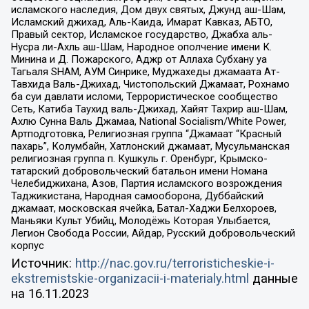
исламского наследия, Дом двух святых, Джунд аш-Шам,
Исламский джихад, Аль-Каида, Имарат Кавказ, АБТО,
Правый сектор, Исламское государство, Джабха аль-
Нусра ли-Ахль аш-Шам, Народное ополчение имени К.
Минина и Д. Пожарского, Аджр от Аллаха Субхану уа
Тагьаля SHAM, АУМ Синрике, Муджахеды джамаата Ат-
Тавхида Валь-Джихад, Чистопольский Джамаат, Рохнамо
ба суи давлати исломи, Террористическое сообщество
Сеть, Катиба Таухид валь-Джихад, Хайят Тахрир аш-Шам,
Ахлю Сунна Валь Джамаа, National Socialism/White Power,
Артподготовка, Религиозная группа “Джамаат “Красный
пахарь”, Колумбайн, Хатлонский джамаат, Мусульманская
религиозная группа п. Кушкуль г. Оренбург, Крымско-
татарский добровольческий батальон имени Номана
Челебиджихана, Азов, Партия исламского возрождения
Таджикистана, Народная самооборона, Дуббайский
джамаат, московская ячейка, Батал-Хаджи Белхороев,
Маньяки Культ Убийц, Молодёжь Которая Улыбается,
Легион Свобода России, Айдар, Русский добровольческий
корпус
Источник:
http://nac.gov.ru/terroristicheskie-i-
ekstremistskie-organizacii-i-materialy.html
данные
на
16.11.2023