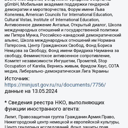
gGmbH, Мобильная академия поддержки гендерной
демократии и миротворчества, Форум имени Льва
Копелева, American Councils for International Education,
Cultural Vistas, Institute of International Education,
Антивоенное движение Антальи, Открытый диалог, Школа
международных отношений и государственной политики
им Питера Мунка, Российско-канадский демократический
альянс, Школа международных отношений им Нормана
Патерсона, Центр Гражданских Свобод, Фонд Бориса
Немцова за Свободу, Фонд имени Фридриха Науманна за
свободу, Феминистское антивоенное сопротивление,
Комитет независимости Ингушетии, Прометей, Stop
Occupation of Karelia, Вернись живым, Фридом Хаус, СОТА
медиа, Либерально-демократическая Лига Украины
Источник:
https://minjust.gov.ru/ru/documents/7756/
данные на
13.05.2024
* Сведения реестра НКО, выполняющих
функции иностранного агента:
Лилит, Правозащитная группа Гражданин.Армия.Право,
Нижегородский центр немецкой и европейской культуры,
Центр гендерных исследований, Фонд защиты прав