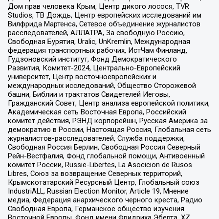
Дом прав человека Крым, Центр дикого лосося, TVR
Studios, ТВ Дождь, Центр европейских исследований им
Вилфрида Мартенса, Сетевое объединение журналистов
расследователей, АЛЛАТРА, За свободную Россию,
Свободная Бурятия, Uralic, UnKremlin, Международная
федерация транспортных рабочих, ИстЧам Финланд,
Гудзоновский институт, Фонд Демократического
Развития, Комитет-2024, Центрально-Европейский
университет, Центр восточноевропейских и
международных исследований, Общество Сторожевой
башни, Библии и трактатов Свидетелей Иеговы,
Гражданский Совет, Центр анализа европейской политики,
Академическая сеть Восточная Европа, Российский
комитет действия, РЭНД корпорейшн, Русская Америка за
демократию в России, Настоящая Россия, Глобальная сеть
журналистов-расследователей, Служба поддержки,
Свободная Россия Берлин, Свободная Россия Северный
Рейн-Вестфалия, Фонд глобальной помощи, Антивоенный
комитет России, Russie-Libertes, La Asocicion de Rusos
Libres, Союз за возвращение Северных территорий,
Крымскотатарский Ресурсный Центр, Глобальный союз
IndustriALL, Russian Election Monitor, Article 19, Мнение
медиа, Федерация анархического черного креста, Радио
Свободная Европа, Германское общество изучения
Восточной Европы, Фонд имени Фридриха Эберта, XZ