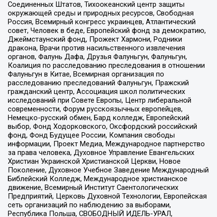
Соединенных Штатов, Тихоокеанский центр защиты
окружающей среды и природных ресурсов, Свободная
Россия, Всемирный конгресс украинцев, Атлантический
совет, Человек в беде, Европейский фонд за демократию,
Джеймстаунский фонд, Прожект Хармони, Родники
дракона, Врачи против насильственного извлечения
органов, Фалунь Дафа, Друзья Фалуньгун, Фалуньгун,
Коалиция по расследованию преследования в отношении
Фалуньгун в Китае, Всемирная организация по
расследованию преследований Фалуньгун, Пражский
гражданский центр, Ассоциация школ политических
исследований при Совете Европы, Центр либеральной
современности, Форум русскоязычных европейцев,
Немецко-русский обмен, Бард колледж, Европейский
выбор, Фонд Ходорковского, Оксфордский российский
фонд, Фонд Будущее России, Компания свободы
информации, Проект Медиа, Международное партнерство
за права человека, Духовное Управление Евангельских
Христиан Украинской Христианской Церкви, Новое
Поколение, Духовное Учебное Заведение Международный
Библейский Колледж, Международное христианское
движение, Всемирный Институт Саентологических
Предприятий, Церковь Духовной Технологии, Европейская
сеть организаций по наблюдению за выборами,
Республика Польша, СВОБОДНЫЙ ИДЕЛЬ-УРАЛ,