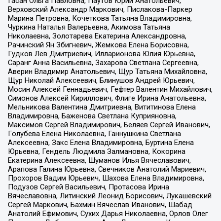
Гасан Ольга Павловна, Паутов Юрий Анатольевич,
Верховский Александр Маркович, Пислакова-Паркер
Марина Петровна, Кочеткова Татьяна Владимировна,
Чуркина Наталья Валерьевна, Акимова Татьяна
Николаевна, Золотарева Екатерина Александровна,
Рачинский Ян Збигневич, Жемкова Елена Борисовна,
Гудков Лев Дмитриевич, Илларионова Юлия Юрьевна,
Саранг Анна Васильевна, Захарова Светлана Сергеевна,
Аверин Владимир Анатольевич, Щур Татьяна Михайловна,
Щур Николай Алексеевич, Блинушов Андрей Юрьевич,
Мосин Алексей Геннадьевич, Гефтер Валентин Михайлович,
Симонов Алексей Кириллович, Флиге Ирина Анатольевна,
Мельникова Валентина Дмитриевна, Вититинова Елена
Владимировна, Баженова Светлана Куприяновна,
Максимов Сергей Владимирович, Беляев Сергей Иванович,
Голубева Елена Николаевна, Ганнушкина Светлана
Алексеевна, Закс Елена Владимировна, Буртина Елена
Юрьевна, Гендель Людмила Залмановна, Кокорина
Екатерина Алексеевна, Шуманов Илья Вячеславович,
Арапова Галина Юрьевна, Свечников Анатолий Мариевич,
Прохоров Вадим Юрьевич, Шахова Елена Владимировна,
Подузов Сергей Васильевич, Протасова Ирина
Вячеславовна, Литинский Леонид Борисович, Лукашевский
Сергей Маркович, Бахмин Вячеслав Иванович, Шабад
Анатолий Ефимович, Сухих Дарья Николаевна, Орлов Олег