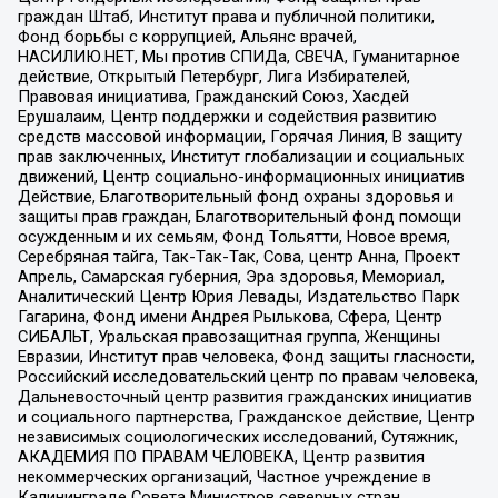
граждан Штаб, Институт права и публичной политики,
Фонд борьбы с коррупцией, Альянс врачей,
НАСИЛИЮ.НЕТ, Мы против СПИДа, СВЕЧА, Гуманитарное
действие, Открытый Петербург, Лига Избирателей,
Правовая инициатива, Гражданский Союз, Хасдей
Ерушалаим, Центр поддержки и содействия развитию
средств массовой информации, Горячая Линия, В защиту
прав заключенных, Институт глобализации и социальных
движений, Центр социально-информационных инициатив
Действие, Благотворительный фонд охраны здоровья и
защиты прав граждан, Благотворительный фонд помощи
осужденным и их семьям, Фонд Тольятти, Новое время,
Серебряная тайга, Так-Так-Так, Сова, центр Анна, Проект
Апрель, Самарская губерния, Эра здоровья, Мемориал,
Аналитический Центр Юрия Левады, Издательство Парк
Гагарина, Фонд имени Андрея Рылькова, Сфера, Центр
СИБАЛЬТ, Уральская правозащитная группа, Женщины
Евразии, Институт прав человека, Фонд защиты гласности,
Российский исследовательский центр по правам человека,
Дальневосточный центр развития гражданских инициатив
и социального партнерства, Гражданское действие, Центр
независимых социологических исследований, Сутяжник,
АКАДЕМИЯ ПО ПРАВАМ ЧЕЛОВЕКА, Центр развития
некоммерческих организаций, Частное учреждение в
Калининграде Совета Министров северных стран,