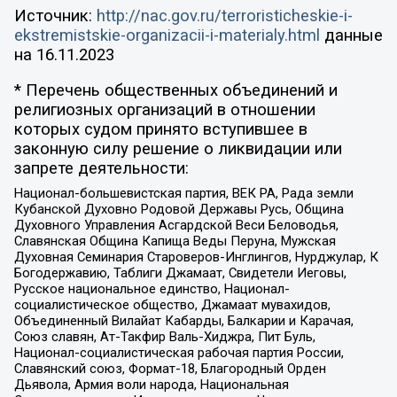
Источник:
http://nac.gov.ru/terroristicheskie-i-
ekstremistskie-organizacii-i-materialy.html
данные
на
16.11.2023
* Перечень общественных объединений и
религиозных организаций в отношении
которых судом принято вступившее в
законную силу решение о ликвидации или
запрете деятельности:
Национал-большевистская партия, ВЕК РА, Рада земли
Кубанской Духовно Родовой Державы Русь, Община
Духовного Управления Асгардской Веси Беловодья,
Славянская Община Капища Веды Перуна, Мужская
Духовная Семинария Староверов-Инглингов, Нурджулар, К
Богодержавию, Таблиги Джамаат, Свидетели Иеговы,
Русское национальное единство, Национал-
социалистическое общество, Джамаат мувахидов,
Объединенный Вилайат Кабарды, Балкарии и Карачая,
Союз славян, Ат-Такфир Валь-Хиджра, Пит Буль,
Национал-социалистическая рабочая партия России,
Славянский союз, Формат-18, Благородный Орден
Дьявола, Армия воли народа, Национальная