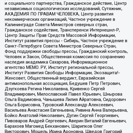
и социального партнерства, Гражданское действие, Центр
независимых социологических исследований, Сутяжник,
АКАДЕМИЯ ПО ПРАВАМ ЧЕЛОВЕКА, Центр развития
некоммерческих организаций, Частное учреждение в
Калининграде Совета Министров северных стран,
Гражданское содействие, Трансперенси Интернешнл-Р,
Центр Защиты Прав Средств Массовой Информации,
Институт развития прессы - Сибирь, Частное учреждение в
Санкт-Петербурге Совета Министров Северных Стран,
Фонд поддержки свободы прессы, Гражданский контроль,
Человек и Закон, Общественная комиссия по сохранению
наследия академика Сахарова, Информационное
агентство МЕМО. РУ, Институт региональной прессы,
Институт Развития Свободы Информации, Экозащита!-
Женсовет, Общественный вердикт, Евразийская
антимонопольная ассоциация, Бедушев Петр Петрович,
Дзугкоева Регина Николаевна, Кривенко Сергей
Владимирович, Милославский Павел Юрьевич, Шнырова
Ольга Вадимовна, Чанышева Лилия Айратовна, Сидорович
Ольга Борисовна, Туровский Александр Алексеевич,
Васильева Анастасия Евгеньевна, Ривина Анна Валерьевна,
Бойко Анатолий Николаевич, Дугин Сергей Георгиевич,
Пивоваров Андрей Сергеевич, Аверин Виталий Евгеньевич,
Барахоев Магомед Бекханович, Шарипков Олег
Викторович, Мошель Ирина Ароновна, Шведов Григорий