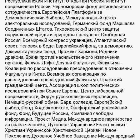
Республиканский Институт, Открытая Россия, Институт
современной России, Черноморский фонд регионального
сотрудничества, Европейская Платформа за
Демократические Выборы, Международный центр
электоральных исследований, Германский фонд Маршалла
Соединенных Штатов, Тихоокеанский центр защиты
окружающей среды и природных ресурсов, Свободная
Россия, Всемирный конгресс украинцев, Атлантический
совет, Человек в беде, Европейский фонд за демократию,
Джеймстаунский фонд, Прожект Хармони, Родники
дракона, Врачи против насильственного извлечения
органов, Фалунь Дафа, Друзья Фалуньгун, Фалуньгун,
Коалиция по расследованию преследования в отношении
Фалуньгун в Китае, Всемирная организация по
расследованию преследований Фалуньгун, Пражский
гражданский центр, Ассоциация школ политических
исследований при Совете Европы, Центр либеральной
современности, Форум русскоязычных европейцев,
Немецко-русский обмен, Бард колледж, Европейский
выбор, Фонд Ходорковского, Оксфордский российский
фонд, Фонд Будущее России, Компания свободы
информации, Проект Медиа, Международное партнерство
за права человека, Духовное Управление Евангельских
Христиан Украинской Христианской Церкви, Новое
Поколение, Духовное Учебное Заведение Международный