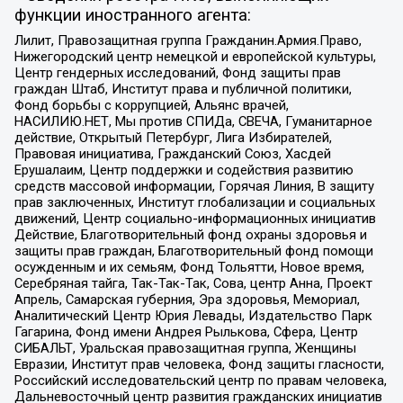
функции иностранного агента:
Лилит, Правозащитная группа Гражданин.Армия.Право,
Нижегородский центр немецкой и европейской культуры,
Центр гендерных исследований, Фонд защиты прав
граждан Штаб, Институт права и публичной политики,
Фонд борьбы с коррупцией, Альянс врачей,
НАСИЛИЮ.НЕТ, Мы против СПИДа, СВЕЧА, Гуманитарное
действие, Открытый Петербург, Лига Избирателей,
Правовая инициатива, Гражданский Союз, Хасдей
Ерушалаим, Центр поддержки и содействия развитию
средств массовой информации, Горячая Линия, В защиту
прав заключенных, Институт глобализации и социальных
движений, Центр социально-информационных инициатив
Действие, Благотворительный фонд охраны здоровья и
защиты прав граждан, Благотворительный фонд помощи
осужденным и их семьям, Фонд Тольятти, Новое время,
Серебряная тайга, Так-Так-Так, Сова, центр Анна, Проект
Апрель, Самарская губерния, Эра здоровья, Мемориал,
Аналитический Центр Юрия Левады, Издательство Парк
Гагарина, Фонд имени Андрея Рылькова, Сфера, Центр
СИБАЛЬТ, Уральская правозащитная группа, Женщины
Евразии, Институт прав человека, Фонд защиты гласности,
Российский исследовательский центр по правам человека,
Дальневосточный центр развития гражданских инициатив