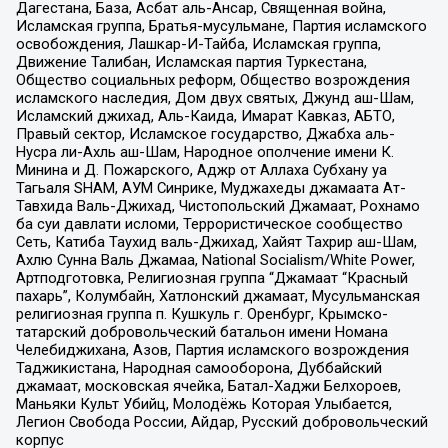
Дагестана, База, Асбат аль-Ансар, Священная война,
Исламская группа, Братья-мусульмане, Партия исламского
освобождения, Лашкар-И-Тайба, Исламская группа,
Движение Талибан, Исламская партия Туркестана,
Общество социальных реформ, Общество возрождения
исламского наследия, Дом двух святых, Джунд аш-Шам,
Исламский джихад, Аль-Каида, Имарат Кавказ, АБТО,
Правый сектор, Исламское государство, Джабха аль-
Нусра ли-Ахль аш-Шам, Народное ополчение имени К.
Минина и Д. Пожарского, Аджр от Аллаха Субхану уа
Тагьаля SHAM, АУМ Синрике, Муджахеды джамаата Ат-
Тавхида Валь-Джихад, Чистопольский Джамаат, Рохнамо
ба суи давлати исломи, Террористическое сообщество
Сеть, Катиба Таухид валь-Джихад, Хайят Тахрир аш-Шам,
Ахлю Сунна Валь Джамаа, National Socialism/White Power,
Артподготовка, Религиозная группа “Джамаат “Красный
пахарь”, Колумбайн, Хатлонский джамаат, Мусульманская
религиозная группа п. Кушкуль г. Оренбург, Крымско-
татарский добровольческий батальон имени Номана
Челебиджихана, Азов, Партия исламского возрождения
Таджикистана, Народная самооборона, Дуббайский
джамаат, московская ячейка, Батал-Хаджи Белхороев,
Маньяки Культ Убийц, Молодёжь Которая Улыбается,
Легион Свобода России, Айдар, Русский добровольческий
корпус