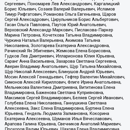
Сергеевич, Пономарев Лев Александрович, Каргалицкий
Борис Юльевич, Созаев Валерий Валерьевич, Исламов
Тимур Рифгатович, Романова Ольга Евгеньевна, Щаров
Сергей Алексадрович, Цирульников Борис Альбертович,
Гасан Ольга Павловна, Паутов Юрий Анатольевич,
Верховский Александр Маркович, Пислакова-Паркер
Марина Петровна, Кочеткова Татьяна Владимировна,
Чуркина Наталья Валерьевна, Акимова Татьяна
Николаевна, Золотарева Екатерина Александровна,
Рачинский Ян Збигневич, Жемкова Елена Борисовна,
Гудков Лев Дмитриевич, Илларионова Юлия Юрьевна,
Саранг Анна Васильевна, Захарова Светлана Сергеевна,
Аверин Владимир Анатольевич, Щур Татьяна Михайловна,
Щур Николай Алексеевич, Блинушов Андрей Юрьевич,
Мосин Алексей Геннадьевич, Гефтер Валентин Михайлович,
Симонов Алексей Кириллович, Флиге Ирина Анатольевна,
Мельникова Валентина Дмитриевна, Вититинова Елена
Владимировна, Баженова Светлана Куприяновна,
Максимов Сергей Владимирович, Беляев Сергей Иванович,
Голубева Елена Николаевна, Ганнушкина Светлана
Алексеевна, Закс Елена Владимировна, Буртина Елена
Юрьевна, Гендель Людмила Залмановна, Кокорина
Екатерина Алексеевна, Шуманов Илья Вячеславович,
Арапова Галина Юрьевна, Свечников Анатолий Мариевич,
Прохоров Вадим Юрьевич, Шахова Елена Владимировна,