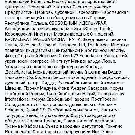
Библейский Колледж, Международное христианское
движение, Всемирный Институт Саентологических
Предприятий, Церковь Духовной Технологии, Европейская
сеть организаций по наблюдению за выборами,
Республика Польша, СВОБОДНЫЙ ИДЕЛЬ-УРАЛ,
Ассоциация развития журналистики, IStories fonds,
Королевский Институт Международных Отношений,
КРИМСЬКА ПРАВОЗАХИСНА ГРУПА, Фонд имени Генриха
Бёлля, Stichting Bellingcat, Bellingcat Ltd, The Insider, Институт
правовой инициативы Центральной и Восточной Европы,
Фонд Открытой Эстонии, Calvert 22 Foundation, Канадский
украинский конгресс, Институт Макдональда-Лорье,
Украинская национальная федерация Канады,
Декабристы, Международный научный центр им Вудро
Вильсона, Свободная пресса, Возрождение, Всеукраинский
духовный центр , Риддл, Русский антивоенный комитет в
Швеции, Проект Медуза, Фонд Андрея Сахарова, Форум
свободной России, Лига Свободных Наций, Transparеncy
International, Форум Свободных Народов ПостРоссии,
Солидарность с гражданским движением в России –
Solidarus, КрымSOS, Свободный университет, Институт
государственного управления, Форум гражданского
общества Россия, Беллона, Союз жителей островов
Тисима и Хабомаи, Съезд народных депутатов, Гринпис
Интернешнл, Фонд борьбы с коррупцией Инк, Завет