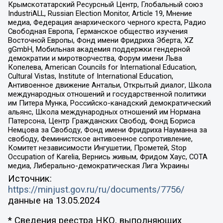
Крымскотатарский Ресурсный Центр, Глобальный союз
IndustriALL, Russian Election Monitor, Article 19, Мнение
медиа, Федерация анархического черного креста, Радио
Свободная Европа, Германское общество изучения
Восточной Европы, Фонд имени Фридриха Эберта, XZ
gGmbH, Мобильная академия поддержки гендерной
демократии и миротворчества, Форум имени Льва
Копелева, American Councils for International Education,
Cultural Vistas, Institute of International Education,
Антивоенное движение Антальи, Открытый диалог, Школа
международных отношений и государственной политики
им Питера Мунка, Российско-канадский демократический
альянс, Школа международных отношений им Нормана
Патерсона, Центр Гражданских Свобод, Фонд Бориса
Немцова за Свободу, Фонд имени Фридриха Науманна за
свободу, Феминистское антивоенное сопротивление,
Комитет независимости Ингушетии, Прометей, Stop
Occupation of Karelia, Вернись живым, Фридом Хаус, СОТА
медиа, Либерально-демократическая Лига Украины
Источник:
https://minjust.gov.ru/ru/documents/7756/
данные на
13.05.2024
* Сведения реестра НКО, выполняющих