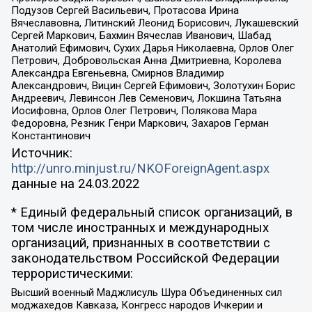
Подузов Сергей Васильевич, Протасова Ирина
Вячеславовна, Литинский Леонид Борисович, Лукашевский
Сергей Маркович, Бахмин Вячеслав Иванович, Шабад
Анатолий Ефимович, Сухих Дарья Николаевна, Орлов Олег
Петрович, Добровольская Анна Дмитриевна, Королева
Александра Евгеньевна, Смирнов Владимир
Александрович, Вицин Сергей Ефимович, Золотухин Борис
Андреевич, Левинсон Лев Семенович, Локшина Татьяна
Иосифовна, Орлов Олег Петрович, Полякова Мара
Федоровна, Резник Генри Маркович, Захаров Герман
Константинович
Источник:
http://unro.minjust.ru/NKOForeignAgent.aspx
данные на
24.03.2022
* Единый федеральный список организаций, в
том числе иностранных и международных
организаций, признанных в соответствии с
законодательством Российской Федерации
террористическими:
Высший военный Маджлисуль Шура Объединенных сил
моджахедов Кавказа, Конгресс народов Ичкерии и