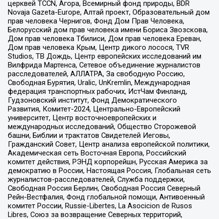
церквей TCCN, Агора, Всемирный фонд природы, BDR
Novaja Gazeta-Europe, Алтай проект, Образовательный дом
прав человека Чернигов, Фонд Дом Прав Человека,
Белорусский дом прав человека имени Бориса Звозскова,
Дом прав человека Тбилиси, Дом прав человека Ереван,
Дом прав человека Крым, Центр дикого лосося, TVR
Studios, ТВ Дождь, Центр европейских исследований им
Вилфрида Мартенса, Сетевое объединение журналистов
расследователей, АЛЛАТРА, За свободную Россию,
Свободная Бурятия, Uralic, UnKremlin, Международная
федерация транспортных рабочих, ИстЧам Финланд,
Гудзоновский институт, Фонд Демократического
Развития, Комитет-2024, Центрально-Европейский
университет, Центр восточноевропейских и
международных исследований, Общество Сторожевой
башни, Библии и трактатов Свидетелей Иеговы,
Гражданский Совет, Центр анализа европейской политики,
Академическая сеть Восточная Европа, Российский
комитет действия, РЭНД корпорейшн, Русская Америка за
демократию в России, Настоящая Россия, Глобальная сеть
журналистов-расследователей, Служба поддержки,
Свободная Россия Берлин, Свободная Россия Северный
Рейн-Вестфалия, Фонд глобальной помощи, Антивоенный
комитет России, Russie-Libertes, La Asocicion de Rusos
Libres, Союз за возвращение Северных территорий,