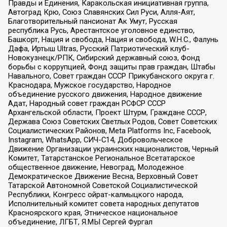
Правды и Единения, Каракольская инициативная группа,
Автоград Крю, Союз Славянских Сил Руси, Алля-Аят,
Благотворительный пансионат Ак Умут, Русская
республика Русь, Арестантское уголовное единство,
Башкорт, Нация и свобода, Нация и свобода, W.H.С., Фалунь
Дафа, Иртыш Ultras, Русский Патриотический клуб-
Новокузнецк/РПК, Сибирский державный союз, Фонд
борьбы с коррупцией, Фонд защиты прав граждан, Штабы
Навального, Совет граждан СССР Прикубанского округа г.
Краснодара, Мужское государство, Народное
объединение русского движения, Народное движение
Адат, Народный совет граждан РСФСР СССР
Архангельской области, Проект Штурм, Граждане СССР,
Держава Союз Советских Светлых Родов, Совет Советских
Социалистических Районов, Meta Platforms Inc, Facebook,
Instagram, WhatsApp, СИЧ-С14, Добровольческое
Движение Организации украинских националистов, Черный
Комитет, Татарстанское Региональное Всетатарское
общественное движение, Невоград, Молодежное
Демократическое Движение Весна, Верховный Совет
Татарской Автономной Советской Социалистической
Республики, Конгресс ойрат-калмыцкого народа,
Исполнительный комитет совета народных депутатов
Красноярского края, Этническое национальное
объединение, ЛГБТ, Я.МЫ Сергей Фургал