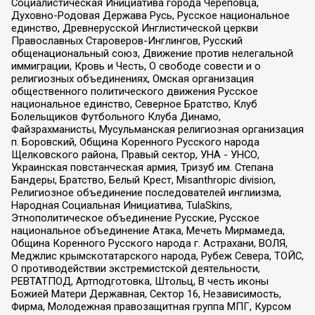
Социалистическая Инициатива города Череповца,
Духовно-Родовая Держава Русь, Русское национальное
единство, Древнерусской Инглистической церкви
Православных Староверов-Инглингов, Русский
общенациональный союз, Движение против нелегальной
иммиграции, Кровь и Честь, О свободе совести и о
религиозных объединениях, Омская организация
общественного политического движения Русское
национальное единство, Северное Братство, Клуб
Болельщиков Футбольного Клуба Динамо,
Файзрахманисты, Мусульманская религиозная организация
п. Боровский, Община Коренного Русского народа
Щелковского района, Правый сектор, УНА - УНСО,
Украинская повстанческая армия, Тризуб им. Степана
Бандеры, Братство, Белый Крест, Misanthropic division,
Религиозное объединение последователей инглиизма,
Народная Социальная Инициатива, TulaSkins,
Этнополитическое объединение Русские, Русское
национальное объединение Атака, Мечеть Мирмамеда,
Община Коренного Русского народа г. Астрахани, ВОЛЯ,
Меджлис крымскотатарского народа, Рубеж Севера, ТОЙС,
О противодействии экстремистской деятельности,
РЕВТАТПОД, Артподготовка, Штольц, В честь иконы
Божией Матери Державная, Сектор 16, Независимость,
Фирма, Молодежная правозащитная группа МПГ, Курсом