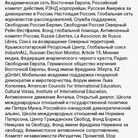
Академическая сеть Восточная Европа, Российский
комитет действия, РЭНД корпорейшн, Русская Америка за
демократию в России, Настоящая Россия, Глобальная сеть
журналистов-расследователей, Служба поддержки,
Свободная Россия Берлин, Свободная Россия Северный
Рейн-Вестфалия, Фонд глобальной помощи, Антивоенный
комитет России, Russie-Libertes, La Asocicion de Rusos
Libres, Союз за возвращение Северных территорий,
Крымскотатарский Ресурсный Центр, Глобальный союз
IndustriALL, Russian Election Monitor, Article 19, Мнение
медиа, Федерация анархического черного креста, Радио
Свободная Европа, Германское общество изучения
Восточной Европы, Фонд имени Фридриха Эберта, XZ
gGmbH, Мобильная академия поддержки гендерной
демократии и миротворчества, Форум имени Льва
Копелева, American Councils for International Education,
Cultural Vistas, Institute of International Education,
Антивоенное движение Антальи, Открытый диалог, Школа
международных отношений и государственной политики
им Питера Мунка, Российско-канадский демократический
альянс, Школа международных отношений им Нормана
Патерсона, Центр Гражданских Свобод, Фонд Бориса
Немцова за Свободу, Фонд имени Фридриха Науманна за
свободу, Феминистское антивоенное сопротивление,
Комитет независимости Ингушетии, Прометей, Stop