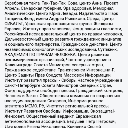
Серебряная тайга, Так-Так-Так, Сова, центр Анна, Проект
Апрель, Самарская губерния, Эра здоровья, Мемориал,
Аналитический Центр Юрия Левады, Издательство Парк
Гагарина, Фонд имени Андрея Рылькова, Сфера, Центр
СИБАЛЬТ, Уральская правозащитная группа, Женщины
Евразии, Институт прав человека, Фонд защиты гласности,
Российский исследовательский центр по правам человека,
Дальневосточный центр развития гражданских инициатив
и социального партнерства, Гражданское действие, Центр
независимых социологических исследований, Сутяжник,
АКАДЕМИЯ ПО ПРАВАМ ЧЕЛОВЕКА, Центр развития
некоммерческих организаций, Частное учреждение в
Калининграде Совета Министров северных стран,
Гражданское содействие, Трансперенси Интернешнл-Р,
Центр Защиты Прав Средств Массовой Информации,
Институт развития прессы - Сибирь, Частное учреждение в
Санкт-Петербурге Совета Министров Северных Стран,
Фонд поддержки свободы прессы, Гражданский контроль,
Человек и Закон, Общественная комиссия по сохранению
наследия академика Сахарова, Информационное
агентство МЕМО. РУ, Институт региональной прессы,
Институт Развития Свободы Информации, Экозащита!-
Женсовет, Общественный вердикт, Евразийская
антимонопольная ассоциация, Бедушев Петр Петрович,
Дзугкоева Регина Николаевна, Кривенко Сергей