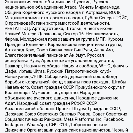
Этнополитическое объединение Русские, Русское
национальное объединение Атака, Мечеть Мирмамеда,
Община Коренного Русского народа г. Астрахани, ВОЛЯ,
Меджлис крымскотатарского народа, Рубеж Севера, ТОЙС,
О противодействии экстремистской деятельности,
РЕВТАТПОД, Артподготовка, Штольц, В честь иконы
Божией Матери Державная, Сектор 16, Независимость,
Фирма, Молодежная правозащитная группа МПГ, Курсом
Правды и Единения, Каракольская инициативная группа,
Автоград Крю, Союз Славянских Сил Руси, Алля-Аят,
Благотворительный пансионат Ак Умут, Русская
республика Русь, Арестантское уголовное единство,
Башкорт, Нация и свобода, Нация и свобода, W.H.С., Фалунь
Дафа, Иртыш Ultras, Русский Патриотический клуб-
Новокузнецк/РПК, Сибирский державный союз, Фонд
борьбы с коррупцией, Фонд защиты прав граждан, Штабы
Навального, Совет граждан СССР Прикубанского округа г.
Краснодара, Мужское государство, Народное
объединение русского движения, Народное движение
Адат, Народный совет граждан РСФСР СССР
Архангельской области, Проект Штурм, Граждане СССР,
Держава Союз Советских Светлых Родов, Совет Советских
Социалистических Районов, Meta Platforms Inc, Facebook,
Instagram, WhatsApp, СИЧ-С14, Добровольческое
Движение Организации украинских националистов, Черный