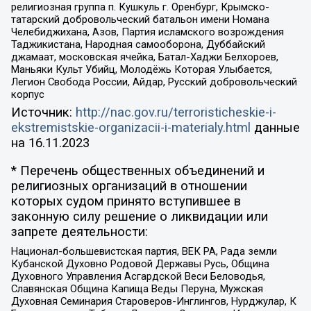
религиозная группа п. Кушкуль г. Оренбург, Крымско-
татарский добровольческий батальон имени Номана
Челебиджихана, Азов, Партия исламского возрождения
Таджикистана, Народная самооборона, Дуббайский
джамаат, московская ячейка, Батал-Хаджи Белхороев,
Маньяки Культ Убийц, Молодёжь Которая Улыбается,
Легион Свобода России, Айдар, Русский добровольческий
корпус
Источник:
http://nac.gov.ru/terroristicheskie-i-
ekstremistskie-organizacii-i-materialy.html
данные
на
16.11.2023
* Перечень общественных объединений и
религиозных организаций в отношении
которых судом принято вступившее в
законную силу решение о ликвидации или
запрете деятельности:
Национал-большевистская партия, ВЕК РА, Рада земли
Кубанской Духовно Родовой Державы Русь, Община
Духовного Управления Асгардской Веси Беловодья,
Славянская Община Капища Веды Перуна, Мужская
Духовная Семинария Староверов-Инглингов, Нурджулар, К