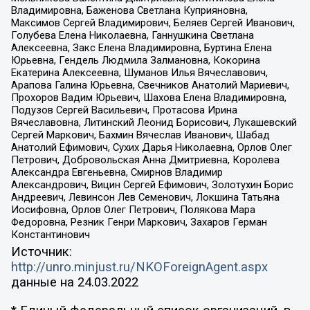
Владимировна, Баженова Светлана Куприяновна,
Максимов Сергей Владимирович, Беляев Сергей Иванович,
Голубева Елена Николаевна, Ганнушкина Светлана
Алексеевна, Закс Елена Владимировна, Буртина Елена
Юрьевна, Гендель Людмила Залмановна, Кокорина
Екатерина Алексеевна, Шуманов Илья Вячеславович,
Арапова Галина Юрьевна, Свечников Анатолий Мариевич,
Прохоров Вадим Юрьевич, Шахова Елена Владимировна,
Подузов Сергей Васильевич, Протасова Ирина
Вячеславовна, Литинский Леонид Борисович, Лукашевский
Сергей Маркович, Бахмин Вячеслав Иванович, Шабад
Анатолий Ефимович, Сухих Дарья Николаевна, Орлов Олег
Петрович, Добровольская Анна Дмитриевна, Королева
Александра Евгеньевна, Смирнов Владимир
Александрович, Вицин Сергей Ефимович, Золотухин Борис
Андреевич, Левинсон Лев Семенович, Локшина Татьяна
Иосифовна, Орлов Олег Петрович, Полякова Мара
Федоровна, Резник Генри Маркович, Захаров Герман
Константинович
Источник:
http://unro.minjust.ru/NKOForeignAgent.aspx
данные на
24.03.2022