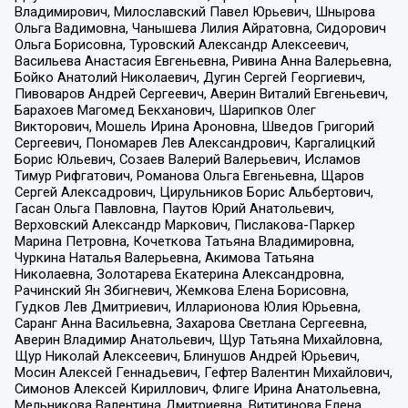
Владимирович, Милославский Павел Юрьевич, Шнырова
Ольга Вадимовна, Чанышева Лилия Айратовна, Сидорович
Ольга Борисовна, Туровский Александр Алексеевич,
Васильева Анастасия Евгеньевна, Ривина Анна Валерьевна,
Бойко Анатолий Николаевич, Дугин Сергей Георгиевич,
Пивоваров Андрей Сергеевич, Аверин Виталий Евгеньевич,
Барахоев Магомед Бекханович, Шарипков Олег
Викторович, Мошель Ирина Ароновна, Шведов Григорий
Сергеевич, Пономарев Лев Александрович, Каргалицкий
Борис Юльевич, Созаев Валерий Валерьевич, Исламов
Тимур Рифгатович, Романова Ольга Евгеньевна, Щаров
Сергей Алексадрович, Цирульников Борис Альбертович,
Гасан Ольга Павловна, Паутов Юрий Анатольевич,
Верховский Александр Маркович, Пислакова-Паркер
Марина Петровна, Кочеткова Татьяна Владимировна,
Чуркина Наталья Валерьевна, Акимова Татьяна
Николаевна, Золотарева Екатерина Александровна,
Рачинский Ян Збигневич, Жемкова Елена Борисовна,
Гудков Лев Дмитриевич, Илларионова Юлия Юрьевна,
Саранг Анна Васильевна, Захарова Светлана Сергеевна,
Аверин Владимир Анатольевич, Щур Татьяна Михайловна,
Щур Николай Алексеевич, Блинушов Андрей Юрьевич,
Мосин Алексей Геннадьевич, Гефтер Валентин Михайлович,
Симонов Алексей Кириллович, Флиге Ирина Анатольевна,
Мельникова Валентина Дмитриевна, Вититинова Елена