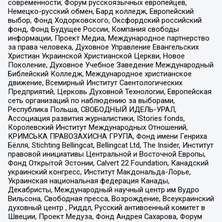
современности, Форум русскоязычных европейцев,
Немецко-русский обмен, Бард колледж, Европейский
выбор, Фонд Ходорковского, Оксфордский российский
фонд, Фонд Будущее России, Компания свободы
информации, Проект Медиа, Международное партнерство
за права человека, Духовное Управление Евангельских
Христиан Украинской Христианской Церкви, Новое
Поколение, Духовное Учебное Заведение Международный
Библейский Колледж, Международное христианское
движение, Всемирный Институт Саентологических
Предприятий, Церковь Духовной Технологии, Европейская
сеть организаций по наблюдению за выборами,
Республика Польша, СВОБОДНЫЙ ИДЕЛЬ-УРАЛ,
Ассоциация развития журналистики, IStories fonds,
Королевский Институт Международных Отношений,
КРИМСЬКА ПРАВОЗАХИСНА ГРУПА, Фонд имени Генриха
Бёлля, Stichting Bellingcat, Bellingcat Ltd, The Insider, Институт
правовой инициативы Центральной и Восточной Европы,
Фонд Открытой Эстонии, Calvert 22 Foundation, Канадский
украинский конгресс, Институт Макдональда-Лорье,
Украинская национальная федерация Канады,
Декабристы, Международный научный центр им Вудро
Вильсона, Свободная пресса, Возрождение, Всеукраинский
духовный центр , Риддл, Русский антивоенный комитет в
Швеции, Проект Медуза, Фонд Андрея Сахарова, Форум