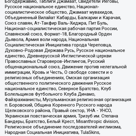
Богодержавию, Таблиги Джамаат, Свидетели Иеговы,
Русское национальное единство, Национал-
социалистическое общество, Джамаат мувахидов,
Объединенный Вилайат Кабарды, Балкарии и Карачая,
Союз славян, Ат-Такфир Валь-Хиджра, Пит Буль,
Национал-социалистическая рабочая партия России,
Славянский союз, Формат-18, Благородный Орден
Дьявола, Армия воли народа, Национальная
Социалистическая Инициатива города Череповца,
Духовно-Родовая Держава Русь, Русское национальное
единство, Древнерусской Инглистической церкви
Православных Староверов-Инглингов, Русский
общенациональный союз, Движение против нелегальной
иммиграции, Кровь и Честь, О свободе совести и о
религиозных объединениях, Омская организация
общественного политического движения Русское
национальное единство, Северное Братство, Клуб
Болельщиков Футбольного Клуба Динамо,
Файзрахманисты, Мусульманская религиозная организация
п. Боровский, Община Коренного Русского народа
Щелковского района, Правый сектор, УНА - УНСО,
Украинская повстанческая армия, Тризуб им. Степана
Бандеры, Братство, Белый Крест, Misanthropic division,
Религиозное объединение последователей инглиизма,
Народная Социальная Инициатива, TulaSkins,