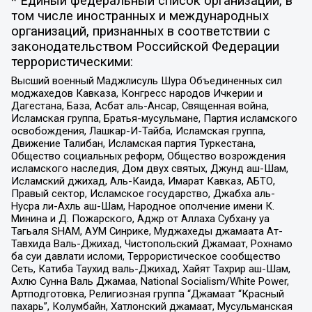
* Единый федеральный список организаций, в
том числе иностранных и международных
организаций, признанных в соответствии с
законодательством Российской Федерации
террористическими:
Высший военный Маджлисуль Шура Объединенных сил
моджахедов Кавказа, Конгресс народов Ичкерии и
Дагестана, База, Асбат аль-Ансар, Священная война,
Исламская группа, Братья-мусульмане, Партия исламского
освобождения, Лашкар-И-Тайба, Исламская группа,
Движение Талибан, Исламская партия Туркестана,
Общество социальных реформ, Общество возрождения
исламского наследия, Дом двух святых, Джунд аш-Шам,
Исламский джихад, Аль-Каида, Имарат Кавказ, АБТО,
Правый сектор, Исламское государство, Джабха аль-
Нусра ли-Ахль аш-Шам, Народное ополчение имени К.
Минина и Д. Пожарского, Аджр от Аллаха Субхану уа
Тагьаля SHAM, АУМ Синрике, Муджахеды джамаата Ат-
Тавхида Валь-Джихад, Чистопольский Джамаат, Рохнамо
ба суи давлати исломи, Террористическое сообщество
Сеть, Катиба Таухид валь-Джихад, Хайят Тахрир аш-Шам,
Ахлю Сунна Валь Джамаа, National Socialism/White Power,
Артподготовка, Религиозная группа “Джамаат “Красный
пахарь”, Колумбайн, Хатлонский джамаат, Мусульманская