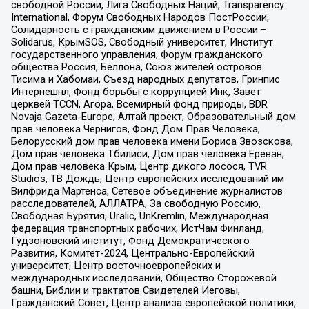
свободной России, Лига Свободных Наций, Transparеncy
International, Форум Свободных Народов ПостРоссии,
Солидарность с гражданским движением в России –
Solidarus, КрымSOS, Свободный университет, Институт
государственного управления, Форум гражданского
общества Россия, Беллона, Союз жителей островов
Тисима и Хабомаи, Съезд народных депутатов, Гринпис
Интернешнл, Фонд борьбы с коррупцией Инк, Завет
церквей TCCN, Агора, Всемирный фонд природы, BDR
Novaja Gazeta-Europe, Алтай проект, Образовательный дом
прав человека Чернигов, Фонд Дом Прав Человека,
Белорусский дом прав человека имени Бориса Звозскова,
Дом прав человека Тбилиси, Дом прав человека Ереван,
Дом прав человека Крым, Центр дикого лосося, TVR
Studios, ТВ Дождь, Центр европейских исследований им
Вилфрида Мартенса, Сетевое объединение журналистов
расследователей, АЛЛАТРА, За свободную Россию,
Свободная Бурятия, Uralic, UnKremlin, Международная
федерация транспортных рабочих, ИстЧам Финланд,
Гудзоновский институт, Фонд Демократического
Развития, Комитет-2024, Центрально-Европейский
университет, Центр восточноевропейских и
международных исследований, Общество Сторожевой
башни, Библии и трактатов Свидетелей Иеговы,
Гражданский Совет, Центр анализа европейской политики,