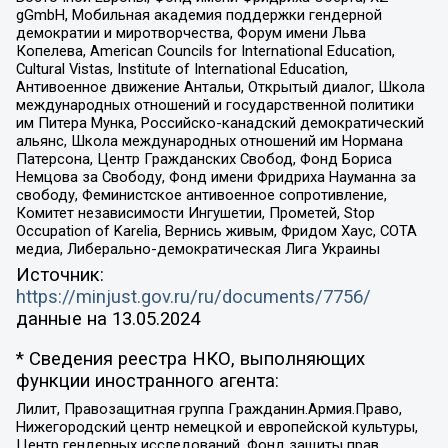
gGmbH, Мобильная академия поддержки гендерной
демократии и миротворчества, Форум имени Льва
Копелева, American Councils for International Education,
Cultural Vistas, Institute of International Education,
Антивоенное движение Антальи, Открытый диалог, Школа
международных отношений и государственной политики
им Питера Мунка, Российско-канадский демократический
альянс, Школа международных отношений им Нормана
Патерсона, Центр Гражданских Свобод, Фонд Бориса
Немцова за Свободу, Фонд имени Фридриха Науманна за
свободу, Феминистское антивоенное сопротивление,
Комитет независимости Ингушетии, Прометей, Stop
Occupation of Karelia, Вернись живым, Фридом Хаус, СОТА
медиа, Либерально-демократическая Лига Украины
Источник:
https://minjust.gov.ru/ru/documents/7756/
данные на
13.05.2024
* Сведения реестра НКО, выполняющих
функции иностранного агента:
Лилит, Правозащитная группа Гражданин.Армия.Право,
Нижегородский центр немецкой и европейской культуры,
Центр гендерных исследований, Фонд защиты прав