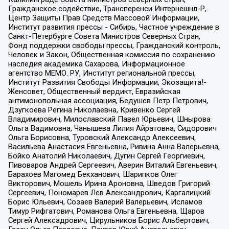
Гражданское содействие, Трансперенси Интернешнл-Р,
Центр Защиты Прав Средств Массовой Информации,
Институт развития прессы - Сибирь, Частное учреждение в
Санкт-Петербурге Совета Министров Северных Стран,
Фонд поддержки свободы прессы, Гражданский контроль,
Человек и Закон, Общественная комиссия по сохранению
наследия академика Сахарова, Информационное
агентство МЕМО. РУ, Институт региональной прессы,
Институт Развития Свободы Информации, Экозащита!-
Женсовет, Общественный вердикт, Евразийская
антимонопольная ассоциация, Бедушев Петр Петрович,
Дзугкоева Регина Николаевна, Кривенко Сергей
Владимирович, Милославский Павел Юрьевич, Шнырова
Ольга Вадимовна, Чанышева Лилия Айратовна, Сидорович
Ольга Борисовна, Туровский Александр Алексеевич,
Васильева Анастасия Евгеньевна, Ривина Анна Валерьевна,
Бойко Анатолий Николаевич, Дугин Сергей Георгиевич,
Пивоваров Андрей Сергеевич, Аверин Виталий Евгеньевич,
Барахоев Магомед Бекханович, Шарипков Олег
Викторович, Мошель Ирина Ароновна, Шведов Григорий
Сергеевич, Пономарев Лев Александрович, Каргалицкий
Борис Юльевич, Созаев Валерий Валерьевич, Исламов
Тимур Рифгатович, Романова Ольга Евгеньевна, Щаров
Сергей Алексадрович, Цирульников Борис Альбертович,