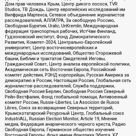
Дом прав человека Крым, Центр дикого лосося, TVR
Studios, ТВ Дождь, Центр европейских исследований им
Вилфрида Мартенса, Сетевое объединение журналистов
расследователей, АЛЛАТРА, За свободную Россию,
Свободная Бурятия, Uralic, UnKremlin, Международная
федерация транспортных рабочих, ИстЧам Финланд,
Гудзоновский институт, Фонд Демократического
Развития, Комитет-2024, Центрально-Европейский
университет, Центр восточноевропейских и
международных исследований, Общество Сторожевой
башни, Библии и трактатов Свидетелей Иеговы,
Гражданский Совет, Центр анализа европейской политики,
Академическая сеть Восточная Европа, Российский
комитет действия, РЭНД корпорейшн, Русская Америка за
демократию в России, Настоящая Россия, Глобальная сеть
журналистов-расследователей, Служба поддержки,
Свободная Россия Берлин, Свободная Россия Северный
Рейн-Вестфалия, Фонд глобальной помощи, Антивоенный
комитет России, Russie-Libertes, La Asocicion de Rusos
Libres, Союз за возвращение Северных территорий,
Крымскотатарский Ресурсный Центр, Глобальный союз
IndustriALL, Russian Election Monitor, Article 19, Мнение
медиа, Федерация анархического черного креста, Радио
Свободная Европа, Германское общество изучения
Восточной Европы, Фонд имени Фридриха Эберта, XZ