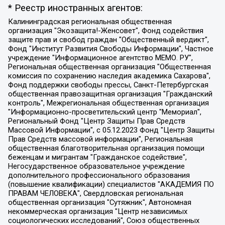
* Реестр иностранных агентов:
Калининградская региональная общественная организация "Экозащита!-Женсовет", Фонд содействия защите прав и свобод граждан "Общественный вердикт", Фонд "Институт Развития Свободы Информации", Частное учреждение "Информационное агентство МЕМО. РУ", Региональная общественная организация "Общественная комиссия по сохранению наследия академика Сахарова", Фонд поддержки свободы прессы, Санкт-Петербургская общественная правозащитная организация "Гражданский контроль", Межрегиональная общественная организация "Информационно-просветительский центр "Мемориал", Региональный Фонд "Центр Защиты Прав Средств Массовой Информации", с 05.12.2023 Фонд "Центр Защиты Прав Средств массовой информации", Региональная общественная благотворительная организация помощи беженцам и мигрантам "Гражданское содействие", Негосударственное образовательное учреждение дополнительного профессионального образования (повышение квалификации) специалистов "АКАДЕМИЯ ПО ПРАВАМ ЧЕЛОВЕКА", Свердловская региональная общественная организация "Сутяжник", Автономная некоммерческая организация "Центр независимых социологических исследований", Союз общественных объединений "Российский исследовательский центр по правам человека", Региональное общественное учреждение научно-информационный центр "МЕМОРИАЛ", Некоммерческая организация "Фонд защиты гласности", Автономная некоммерческая организация "Институт прав человека", Городская общественная организация "Екатеринбургское общество "МЕМОРИАЛ", Городская общественная организация "Рязанское историко-просветительское и правозащитное общество "Мемориал" (Рязанский Мемориал), Челябинский региональный орган общественной самодеятельности – женское общественное объединение "Женщины Евразии", Челябинский региональный орган общественной самодеятельности "Уральская правозащитная группа", Фонд содействия защите здоровья и социальной справедливости имени Андрея Рылькова, Автономная Некоммерческая Организация "Аналитический Центр Юрия Левады", Автономная некоммерческая организация социальной поддержки населения "Проект Апрель", Региональная общественная организация помощи женщинам и детям, находящимся в кризисной ситуации "Информационно-методический центр "Анна", Фонд содействия развитию массовых коммуникаций и правовому просвещению "Так-так-Так", Фонд содействия устойчивому развитию "Серебряная тайга", Свердловский региональный общественный фонд социальных проектов "Новое время", "Idel.Реалии", Кавказ.Реалии, Крым.Реалии, Телеканал Настоящее Время, Татаро-башкирская служба Радио Свобода (Azatliq Radiosi), Радио Свободная Европа/Радио Свобода (PCE/PC), "Сибирь.Реалии", "Фактограф", Благотворительный фонд помощи осужденным и их семьям, Автономная некоммерческая организация "Институт глобализации и социальных движений", Фонд "В защиту прав заключенных", Частное учреждение "Центр поддержки и содействия развитию средств массовой информации", Пензенский региональный общественный благотворительный фонд "Гражданский союз", "Север.Реалии", Некоммерческая организация Фонд "Правовая инициатива", Общество с ограниченной ответственностью "Радио Свободная Европа/Радио Свобода", Чешское информационное агентство "MEDIUM-ORIENT", Красноярская региональная общественная организация "Мы против СПИДа", Камалягин Денис Николаевич, Маркелов Сергей Евгеньевич, Пономарев Лев Александрович, Савицкая Людмила Алексеевна, Автономная некоммерческая организация "Центр по работе с проблемой насилия "НАСИЛИЮ.НЕТ", Межрегиональный профессиональный союз работников здравоохранения "Альянс врачей", Юридическое лицо, зарегистрированное в Латвийской Республике, SIA "Medusa Project" (регистрационный номер 40103797863, дата регистрации 10.06.2014), Некоммерческая организация "Фонд по борьбе с коррупцией", Автономная некоммерческая организация "Институт права и публичной политики", Баданин Роман Сергеевич, Гликин Максим Александрович, Железнова Мария Михайловна, Лукьянова Юлия Сергеевна, Маетная Елизавета Витальевна, Маняхин Петр Борисович, Чуракова Ольга Владимировна, Ярош Юлия Петровна, Юридическое лицо "The Insider SIA", зарегистрированное в Риге, Латвийская Республика (дата регистрации 26.06.2015), являющееся администратором доменного имени интернет-издания "The Insider SIA", https://theins.ru, Постернак Алексей Евгеньевич, Рубин Михаил Аркадьевич, Анин Роман Александрович, Юридическое лицо Istories fonds, зарегистрированное в Латвийской Республике (регистрационный номер 50008295751, дата регистрации 24.02.2020), Великовский Дмитрий Александрович, Долинина Ирина Николаевна, Мароховская Алеся Алексеевна, Шлейнов Роман Юрьевич, Шмагун Олеся Валентиновна, Общество с ограниченной ответственностью "Альтаир 2021", Общество с ограниченной ответственностью "Вега 2021", Общество с ограниченной ответственностью "Главный редактор 2021", Общество с ограниченной ответственностью "Ромашки монолит", Важенков Артем Валерьевич, Ивановская областная общественная организация "Центр гендерных исследований", Гурман Юрий Альбертович, Медиапроект "ОВД-Инфо", Егоров Владимир Владимирович, Жилинский Владимир Александрович, Общество с ограниченной ответственностью "ЗП", Иванова София Юрьевна, Карезина Инна Павловна, Кильтау Екатерина Викторовна, Петров Алексей Викторович, Пискунов Сергей Евгеньевич, Смирнов Сергей Сергеевич, Тихонов Михаил Сергеевич, Общество с ограниченной ответственностью "ЖУРНАЛИСТ-ИНОСТРАННЫЙ АГЕНТ", Арапова Галина Юрьевна, Вольтская Татьяна Анатольевна, Американская компания "Mason G.E.S. Anonymous Foundation" (США), являющаяся владельцем интернет-издания https://mnews.world/, Компания "Stichting Bellingcat", зарегистрированная в Нидерландах (дата регистрации 11.07.2018), Захаров Андрей Вячеславович, Клепиковская Екатерина Дмитриевна, Общество с ограниченной ответственностью "МЕМО", Перл Роман Александрович, Симонов Евгений Алексеевич, Соловьева Елена Анатольевна, Сотников Даниил Владимирович, Сурначева Елизавета Дмитриевна, Автономная некоммерческая организация по защите прав человека и информированию населения "Якутия – Наше Мнение", Общество с ограниченной ответственностью "Москоу диджитал медиа", с 26.01.2023 Общество с ограниченной ответственностью "Чайка Белые сады", Ветошкина Валерия Валерьевна, Заговора Максим Александрович, Межрегиональное общественное движение "Российская ЛГБТ - сеть", Оленичев Максим Владимирович, Павлов Иван Юрьевич, Скворцова Елена Сергеевна, Общество с ограниченной ответственностью "Как бы инагент", Кочетков Игорь Викторович, Общество с ограниченной ответственностью "Честные выборы", Еланчик Олег Александрович, Общество с ограниченной ответственностью "Нобелевский призыв", Гималова Регина Эмилевна, Григорьев Андрей Валерьевич, Григорьева Алина Александровна, Ассоциация по содействию защите прав призывников, альтернативнослужащих и военнослужащих "Правозащитная группа "Гражданин.Армия.Право", Хисамова Регина Фаритовна, Автономная некоммерческая организация по реализации социально-правовых программ "Лилит", Дальневосточное общественное движение "Маяк", Санкт-Петербургская ЛГБТ-инициативная группа "Выход", Инициативная группа ЛГБТ+ "Реверс", Алексеев Андрей Викторович, Бекбулатова Таисия Львовна, Беляев Иван Михайлович, Владыкина Елена Сергеевна, Гельман Марат Александрович, Никульшина Вероника Юрьевна, Толоконникова Надежда Андреевна, Шендерович Виктор Анатольевич, Общество с ограниченной ответственностью "Данное сообщение", Общество с ограниченной ответственностью Издательский дом "Новая глава", Айнбиндер Александра Александровна, Московский комьюнити-центр для ЛГБТ+инициатив, Благотворительный фонд развития филантропии, Deutsche Welle (Германия, Kurt-Schumacher-Strasse 3, 53113 Bonn), Борзунова Мария Михайловна, Воробьев Виктор Викторович, Голубева Анна Львовна, Константинова Алла Михайловна, Малкова Ирина Владимировна, Мурадов Мурад Абдулгалимович, Осетинская Елизавета Николаевна, Понасенков Евгений Николаевич, Ганапольский Матвей Юрьевич, Киселев Евгений Алексеевич, Борухович Ирина Григорьевна, Дремин Иван Тимофеевич, Дубровский Дмитрий Викторович, Красноярская региональная общественная организация поддержки и развития альтернативных образовательных технологий и межкультурных коммуникаций "ИНТЕРРА", Маяковская Екатерина Алексеевна, Фейгин Марк Захарович, Филимонов Андрей Викторович, Дзугкоева Регина Николаевна, Доброхотов Роман Александрович, Дудь Юрий Александрович, Елкин Сергей Владимирович, Кругликов Кирилл Игоревич, Сабунаева Мария Леонидовна, Семенов Алексей Владимирович, Шаинян Карен Багратович, Шульман Екатерина Михайловна, Асафьев Артур Валерьевич, Вахштайн Виктор Семенович, Венедиктов Алексей Алексеевич, Лушникова Екатерина Евгеньевна, Волков Леонид Михайлович, Невзоров Александр Глебович, Пархоменко Сергей Борисович, Сироткин Ярослав Николаевич, Кара-Мурза Владимир Владимирович, Баранова Наталья Владимировна, Гозман Леонид Яковлевич, Кагарлицкий Борис Юльевич, Климарев Михаил Валерьевич, Милов Владимир Станиславович, Автономная некоммерческая организация Краснодарский центр современного искусства "Типография", Моргенштерн Алишер Тагирович, Соболь Любовь Эдуардовна, Общество с ограниченной ответственностью "ЛИЗА НОРМ", Каспаров Гарри Кимович, Ходорковский Михаил Борисович, Общество с ограниченной ответственностью "Апрельские тезисы", Данилович Ирина Брониславовна, Кашин Олег Владимирович, Петров Николай Владимирович, Пивоваров Алексей Владимирович, Соколов Михаил Владимирович, Цветкова Юлия Владимировна, Чичваркин Евгений Александрович, Комитет против пыток/Команда против пыток, Общество с ограниченной ответственностью "Первый научный", Общество с ограниченной ответственностью "Вертолет и ко", Белоцерковская Вероника Борисовна, Кац Максим Евгеньевич, Лазарева Татьяна Юрьевна, Шаведдинов Руслан Табризович, Яшин Илья Валерьевич, Общество с ограниченной ответственностью "Иноагент ААВ", Алешковский Дмитрий Петрович, Альбац Евгения Марковна, Быков Дмитрий Львович, Галямина Юлия Евгеньевна, Лойко Сергей Леонидович, Мартынов Кирилл Константинович, Медведев Сергей Александрович, Крашенинников Федор Геннадиевич, Гордеева Катерина Вл