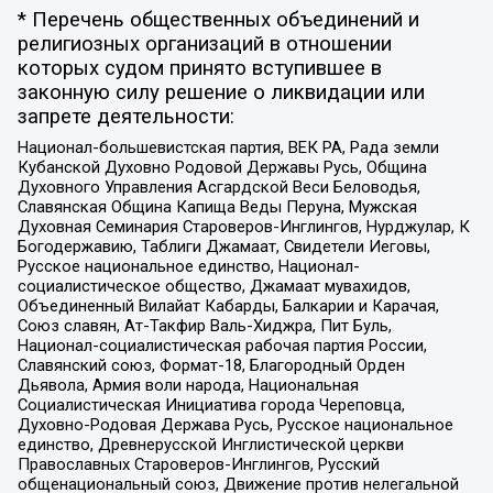
* Перечень общественных объединений и
религиозных организаций в отношении
которых судом принято вступившее в
законную силу решение о ликвидации или
запрете деятельности:
Национал-большевистская партия, ВЕК РА, Рада земли
Кубанской Духовно Родовой Державы Русь, Община
Духовного Управления Асгардской Веси Беловодья,
Славянская Община Капища Веды Перуна, Мужская
Духовная Семинария Староверов-Инглингов, Нурджулар, К
Богодержавию, Таблиги Джамаат, Свидетели Иеговы,
Русское национальное единство, Национал-
социалистическое общество, Джамаат мувахидов,
Объединенный Вилайат Кабарды, Балкарии и Карачая,
Союз славян, Ат-Такфир Валь-Хиджра, Пит Буль,
Национал-социалистическая рабочая партия России,
Славянский союз, Формат-18, Благородный Орден
Дьявола, Армия воли народа, Национальная
Социалистическая Инициатива города Череповца,
Духовно-Родовая Держава Русь, Русское национальное
единство, Древнерусской Инглистической церкви
Православных Староверов-Инглингов, Русский
общенациональный союз, Движение против нелегальной