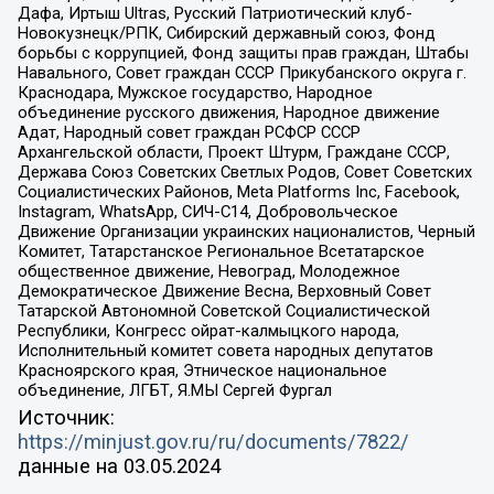
Дафа, Иртыш Ultras, Русский Патриотический клуб-
Новокузнецк/РПК, Сибирский державный союз, Фонд
борьбы с коррупцией, Фонд защиты прав граждан, Штабы
Навального, Совет граждан СССР Прикубанского округа г.
Краснодара, Мужское государство, Народное
объединение русского движения, Народное движение
Адат, Народный совет граждан РСФСР СССР
Архангельской области, Проект Штурм, Граждане СССР,
Держава Союз Советских Светлых Родов, Совет Советских
Социалистических Районов, Meta Platforms Inc, Facebook,
Instagram, WhatsApp, СИЧ-С14, Добровольческое
Движение Организации украинских националистов, Черный
Комитет, Татарстанское Региональное Всетатарское
общественное движение, Невоград, Молодежное
Демократическое Движение Весна, Верховный Совет
Татарской Автономной Советской Социалистической
Республики, Конгресс ойрат-калмыцкого народа,
Исполнительный комитет совета народных депутатов
Красноярского края, Этническое национальное
объединение, ЛГБТ, Я.МЫ Сергей Фургал
Источник:
https://minjust.gov.ru/ru/documents/7822/
данные на
03.05.2024