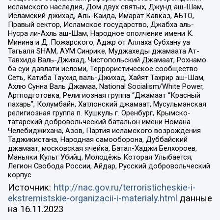
исламского наследия, Дом двух святых, Джунд аш-Шам,
Исламский джихад, Аль-Каида, Имарат Кавказ, АБТО,
Правый сектор, Исламское государство, Джабха аль-
Нусра ли-Ахль аш-Шам, Народное ополчение имени К.
Минина и Д. Пожарского, Аджр от Аллаха Субхану уа
Тагьаля SHAM, АУМ Синрике, Муджахеды джамаата Ат-
Тавхида Валь-Джихад, Чистопольский Джамаат, Рохнамо
ба суи давлати исломи, Террористическое сообщество
Сеть, Катиба Таухид валь-Джихад, Хайят Тахрир аш-Шам,
Ахлю Сунна Валь Джамаа, National Socialism/White Power,
Артподготовка, Религиозная группа “Джамаат “Красный
пахарь”, Колумбайн, Хатлонский джамаат, Мусульманская
религиозная группа п. Кушкуль г. Оренбург, Крымско-
татарский добровольческий батальон имени Номана
Челебиджихана, Азов, Партия исламского возрождения
Таджикистана, Народная самооборона, Дуббайский
джамаат, московская ячейка, Батал-Хаджи Белхороев,
Маньяки Культ Убийц, Молодёжь Которая Улыбается,
Легион Свобода России, Айдар, Русский добровольческий
корпус
Источник:
http://nac.gov.ru/terroristicheskie-i-
ekstremistskie-organizacii-i-materialy.html
данные
на
16.11.2023