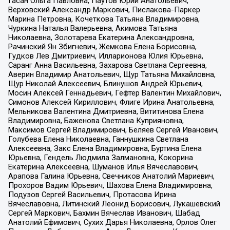
Гасан Ольга Павловна, Паутов Юрий Анатольевич,
Верховский Александр Маркович, Пислакова-Паркер
Марина Петровна, Кочеткова Татьяна Владимировна,
Чуркина Наталья Валерьевна, Акимова Татьяна
Николаевна, Золотарева Екатерина Александровна,
Рачинский Ян Збигневич, Жемкова Елена Борисовна,
Гудков Лев Дмитриевич, Илларионова Юлия Юрьевна,
Саранг Анна Васильевна, Захарова Светлана Сергеевна,
Аверин Владимир Анатольевич, Щур Татьяна Михайловна,
Щур Николай Алексеевич, Блинушов Андрей Юрьевич,
Мосин Алексей Геннадьевич, Гефтер Валентин Михайлович,
Симонов Алексей Кириллович, Флиге Ирина Анатольевна,
Мельникова Валентина Дмитриевна, Вититинова Елена
Владимировна, Баженова Светлана Куприяновна,
Максимов Сергей Владимирович, Беляев Сергей Иванович,
Голубева Елена Николаевна, Ганнушкина Светлана
Алексеевна, Закс Елена Владимировна, Буртина Елена
Юрьевна, Гендель Людмила Залмановна, Кокорина
Екатерина Алексеевна, Шуманов Илья Вячеславович,
Арапова Галина Юрьевна, Свечников Анатолий Мариевич,
Прохоров Вадим Юрьевич, Шахова Елена Владимировна,
Подузов Сергей Васильевич, Протасова Ирина
Вячеславовна, Литинский Леонид Борисович, Лукашевский
Сергей Маркович, Бахмин Вячеслав Иванович, Шабад
Анатолий Ефимович, Сухих Дарья Николаевна, Орлов Олег