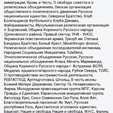
иммиграции, Кровь и Честь, О свободе совести и о
религиозных объединениях, Омская организация
общественного политического движения Русское
национальное единство, Северное Братство, Клуб
Болельщиков Футбольного Клуба Динамо,
Файзрахманисты, Мусульманская религиозная организация
п. Боровский, Община Коренного Русского народа
Щелковского района, Правый сектор, УНА - УНСО,
Украинская повстанческая армия, Тризуб им. Степана
Бандеры, Братство, Белый Крест, Misanthropic division,
Религиозное объединение последователей инглиизма,
Народная Социальная Инициатива, TulaSkins,
Этнополитическое объединение Русские, Русское
национальное объединение Атака, Мечеть Мирмамеда,
Община Коренного Русского народа г. Астрахани, ВОЛЯ,
Меджлис крымскотатарского народа, Рубеж Севера, ТОЙС,
О противодействии экстремистской деятельности,
РЕВТАТПОД, Артподготовка, Штольц, В честь иконы
Божией Матери Державная, Сектор 16, Независимость,
Фирма, Молодежная правозащитная группа МПГ, Курсом
Правды и Единения, Каракольская инициативная группа,
Автоград Крю, Союз Славянских Сил Руси, Алля-Аят,
Благотворительный пансионат Ак Умут, Русская
республика Русь, Арестантское уголовное единство,
Башкорт, Нация и свобода, Нация и свобода, W.H.С., Фалунь