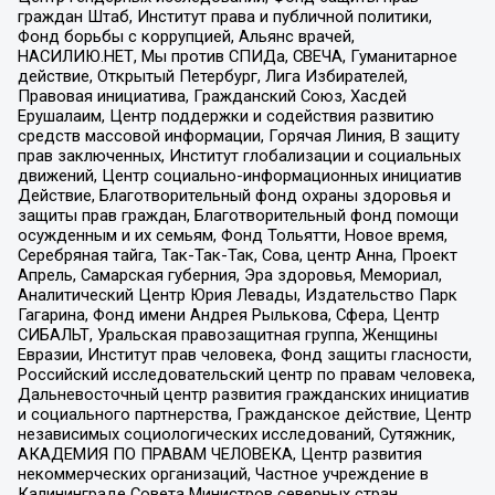
граждан Штаб, Институт права и публичной политики,
Фонд борьбы с коррупцией, Альянс врачей,
НАСИЛИЮ.НЕТ, Мы против СПИДа, СВЕЧА, Гуманитарное
действие, Открытый Петербург, Лига Избирателей,
Правовая инициатива, Гражданский Союз, Хасдей
Ерушалаим, Центр поддержки и содействия развитию
средств массовой информации, Горячая Линия, В защиту
прав заключенных, Институт глобализации и социальных
движений, Центр социально-информационных инициатив
Действие, Благотворительный фонд охраны здоровья и
защиты прав граждан, Благотворительный фонд помощи
осужденным и их семьям, Фонд Тольятти, Новое время,
Серебряная тайга, Так-Так-Так, Сова, центр Анна, Проект
Апрель, Самарская губерния, Эра здоровья, Мемориал,
Аналитический Центр Юрия Левады, Издательство Парк
Гагарина, Фонд имени Андрея Рылькова, Сфера, Центр
СИБАЛЬТ, Уральская правозащитная группа, Женщины
Евразии, Институт прав человека, Фонд защиты гласности,
Российский исследовательский центр по правам человека,
Дальневосточный центр развития гражданских инициатив
и социального партнерства, Гражданское действие, Центр
независимых социологических исследований, Сутяжник,
АКАДЕМИЯ ПО ПРАВАМ ЧЕЛОВЕКА, Центр развития
некоммерческих организаций, Частное учреждение в
Калининграде Совета Министров северных стран,