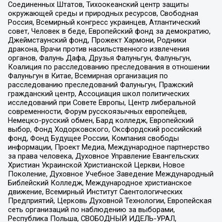
Соединенных Штатов, Тихоокеанский центр защиты
окружающей среды и природных ресурсов, Свободная
Россия, Всемирный конгресс украинцев, Атлантический
совет, Человек в беде, Европейский фонд за демократию,
Джеймстаунский фонд, Прожект Хармони, Родники
дракона, Врачи против насильственного извлечения
органов, Фалунь Дафа, Друзья Фалуньгун, Фалуньгун,
Коалиция по расследованию преследования в отношении
Фалуньгун в Китае, Всемирная организация по
расследованию преследований Фалуньгун, Пражский
гражданский центр, Ассоциация школ политических
исследований при Совете Европы, Центр либеральной
современности, Форум русскоязычных европейцев,
Немецко-русский обмен, Бард колледж, Европейский
выбор, Фонд Ходорковского, Оксфордский российский
фонд, Фонд Будущее России, Компания свободы
информации, Проект Медиа, Международное партнерство
за права человека, Духовное Управление Евангельских
Христиан Украинской Христианской Церкви, Новое
Поколение, Духовное Учебное Заведение Международный
Библейский Колледж, Международное христианское
движение, Всемирный Институт Саентологических
Предприятий, Церковь Духовной Технологии, Европейская
сеть организаций по наблюдению за выборами,
Республика Польша, СВОБОДНЫЙ ИДЕЛЬ-УРАЛ,