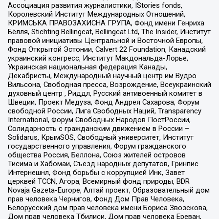
Ассоциация развития журналистики, IStories fonds,
Королевский Институт Международных Отношений,
КРИМСЬКА ПРАВОЗАХИСНА ГРУПА, Фонд имени Генриха
Бёлля, Stichting Bellingcat, Bellingcat Ltd, The Insider, Институт
правовой инициативы Центральной и Восточной Европы,
Фонд Открытой Эстонии, Calvert 22 Foundation, Канадский
украинский конгресс, Институт Макдональда-Лорье,
Украинская национальная федерация Канады,
Декабристы, Международный научный центр им Вудро
Вильсона, Свободная пресса, Возрождение, Всеукраинский
духовный центр , Риддл, Русский антивоенный комитет в
Швеции, Проект Медуза, Фонд Андрея Сахарова, Форум
свободной России, Лига Свободных Наций, Transparеncy
International, Форум Свободных Народов ПостРоссии,
Солидарность с гражданским движением в России –
Solidarus, КрымSOS, Свободный университет, Институт
государственного управления, Форум гражданского
общества Россия, Беллона, Союз жителей островов
Тисима и Хабомаи, Съезд народных депутатов, Гринпис
Интернешнл, Фонд борьбы с коррупцией Инк, Завет
церквей TCCN, Агора, Всемирный фонд природы, BDR
Novaja Gazeta-Europe, Алтай проект, Образовательный дом
прав человека Чернигов, Фонд Дом Прав Человека,
Белорусский дом прав человека имени Бориса Звозскова,
Дом прав человека Тбилиси, Дом прав человека Ереван,