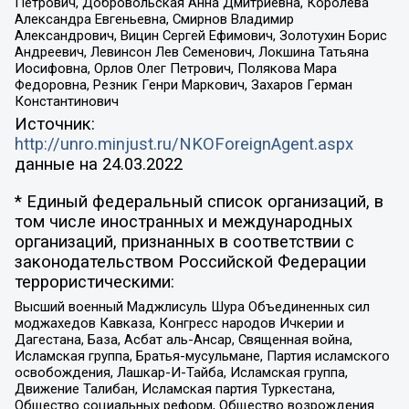
Петрович, Добровольская Анна Дмитриевна, Королева
Александра Евгеньевна, Смирнов Владимир
Александрович, Вицин Сергей Ефимович, Золотухин Борис
Андреевич, Левинсон Лев Семенович, Локшина Татьяна
Иосифовна, Орлов Олег Петрович, Полякова Мара
Федоровна, Резник Генри Маркович, Захаров Герман
Константинович
Источник:
http://unro.minjust.ru/NKOForeignAgent.aspx
данные на
24.03.2022
* Единый федеральный список организаций, в
том числе иностранных и международных
организаций, признанных в соответствии с
законодательством Российской Федерации
террористическими:
Высший военный Маджлисуль Шура Объединенных сил
моджахедов Кавказа, Конгресс народов Ичкерии и
Дагестана, База, Асбат аль-Ансар, Священная война,
Исламская группа, Братья-мусульмане, Партия исламского
освобождения, Лашкар-И-Тайба, Исламская группа,
Движение Талибан, Исламская партия Туркестана,
Общество социальных реформ, Общество возрождения