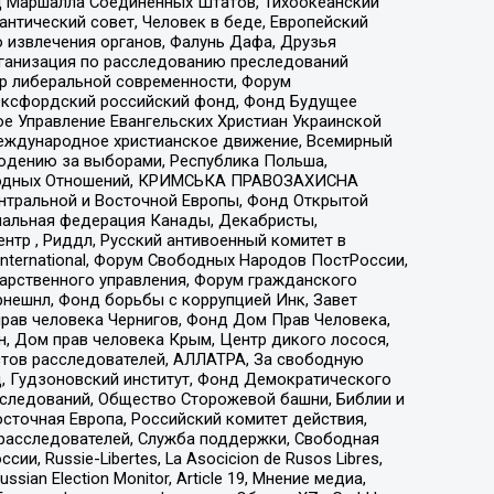
 Маршалла Соединенных Штатов, Тихоокеанский
нтический совет, Человек в беде, Европейский
 извлечения органов, Фалунь Дафа, Друзья
рганизация по расследованию преследований
тр либеральной современности, Форум
 Оксфордский российский фонд, Фонд Будущее
е Управление Евангельских Христиан Украинской
еждународное христианское движение, Всемирный
людению за выборами, Республика Польша,
народных Отношений, КРИМСЬКА ПРАВОЗАХИСНА
ы Центральной и Восточной Европы, Фонд Открытой
иональная федерация Канады, Декабристы,
тр , Риддл, Русский антивоенный комитет в
nternational, Форум Свободных Народов ПостРоссии,
дарственного управления, Форум гражданского
рнешнл, Фонд борьбы с коррупцией Инк, Завет
прав человека Чернигов, Фонд Дом Прав Человека,
н, Дом прав человека Крым, Центр дикого лосося,
стов расследователей, АЛЛАТРА, За свободную
д, Гудзоновский институт, Фонд Демократического
сследований, Общество Сторожевой башни, Библии и
сточная Европа, Российский комитет действия,
-расследователей, Служба поддержки, Свободная
 Russie-Libertes, La Asocicion de Rusos Libres,
an Election Monitor, Article 19, Мнение медиа,