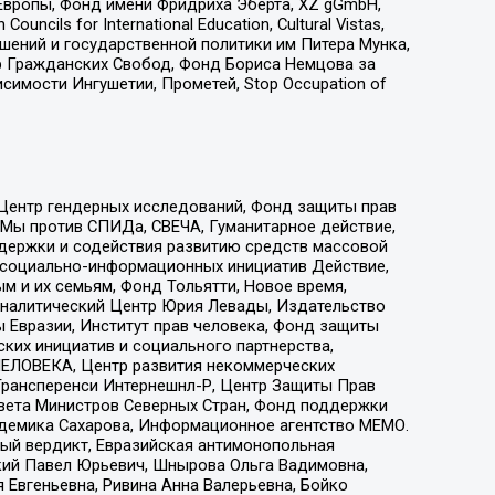
Европы, Фонд имени Фридриха Эберта, XZ gGmbH,
ls for International Education, Cultural Vistas,
ошений и государственной политики им Питера Мунка,
 Гражданских Свобод, Фонд Бориса Немцова за
имости Ингушетии, Прометей, Stop Occupation of
 Центр гендерных исследований, Фонд защиты прав
 Мы против СПИДа, СВЕЧА, Гуманитарное действие,
ддержки и содействия развитию средств массовой
р социально-информационных инициатив Действие,
 и их семьям, Фонд Тольятти, Новое время,
, Аналитический Центр Юрия Левады, Издательство
 Евразии, Институт прав человека, Фонд защиты
ких инициатив и социального партнерства,
ЕЛОВЕКА, Центр развития некоммерческих
 Трансперенси Интернешнл-Р, Центр Защиты Прав
овета Министров Северных Стран, Фонд поддержки
адемика Сахарова, Информационное агентство МЕМО.
ый вердикт, Евразийская антимонопольная
кий Павел Юрьевич, Шнырова Ольга Вадимовна,
 Евгеньевна, Ривина Анна Валерьевна, Бойко