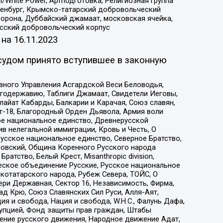
/White Power, Артподготовка, Религиозная группа
Оренбург, Крымско-татарский добровольческий
орона, Дуббайский джамаат, московская ячейка,
усский добровольческий корпус
 на
16.11.2023
судом принято вступившее в законную
вного Управления Асгардской Веси Беловодья,
годержавию, Таблиги Джамаат, Свидетели Иеговы,
айат Кабарды, Балкарии и Карачая, Союз славян,
т-18, Благородный Орден Дьявола, Армия воли
ое национальное единство, Древнерусской
 нелегальной иммиграции, Кровь и Честь, О
усское национальное единство, Северное Братство,
ровский, Община Коренного Русского народа
атство, Белый Крест, Misanthropic division,
еское объединение Русские, Русское национальное
котатарского народа, Рубеж Севера, ТОЙС, О
ри Державная, Сектор 16, Независимость, Фирма,
д Крю, Союз Славянских Сил Руси, Алля-Аят,
я и свобода, Нация и свобода, W.H.С., Фалунь Дафа,
рупцией, Фонд защиты прав граждан, Штабы
ение русского движения, Народное движение Адат,