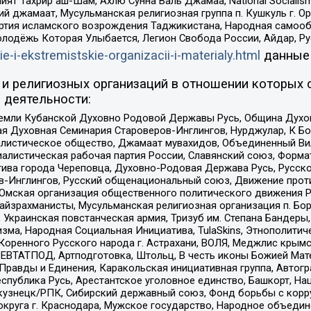
ят Тахрир аш-Шам, Ахлю Сунна Валь Джамаа, National Socialism
ий джамаат, Мусульманская религиозная группа п. Кушкуль г. 
ртия исламского возрождения Таджикистана, Народная самооб
олодёжь Которая Улыбается, Легион Свобода России, Айдар, Р
ie-i-ekstremistskie-organizacii-i-materialy.html
данные
и религиозных организаций в отношении которых 
 деятельности:
земли Кубанской Духовно Родовой Державы Русь, Община Духо
 Духовная Семинария Староверов-Инглингов, Нурджулар, К Бо
листическое общество, Джамаат мувахидов, Объединенный Вил
иалистическая рабочая партия России, Славянский союз, Форма
ива города Череповца, Духовно-Родовая Держава Русь, Русск
-Инглингов, Русский общенациональный союз, Движение против
 Омская организация общественного политического движения Р
йзрахманисты, Мусульманская религиозная организация п. Бо
краинская повстанческая армия, Тризуб им. Степана Бандеры, Бр
зма, Народная Социальная Инициатива, TulaSkins, Этнополитич
оренного Русского народа г. Астрахани, ВОЛЯ, Меджлис крымс
РЕВТАТПОД, Артподготовка, Штольц, В честь иконы Божией Мате
равды и Единения, Каракольская инициативная группа, Автогра
спублика Русь, Арестантское уголовное единство, Башкорт, Наци
окузнецк/РПК, Сибирский державный союз, Фонд борьбы с кор
округа г. Краснодара, Мужское государство, Народное объедин