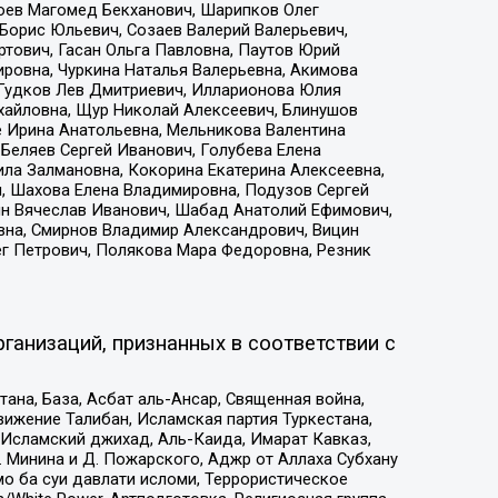
хоев Магомед Бекханович, Шарипков Олег
Борис Юльевич, Созаев Валерий Валерьевич,
тович, Гасан Ольга Павловна, Паутов Юрий
ровна, Чуркина Наталья Валерьевна, Акимова
 Гудков Лев Дмитриевич, Илларионова Юлия
ихайловна, Щур Николай Алексеевич, Блинушов
е Ирина Анатольевна, Мельникова Валентина
Беляев Сергей Иванович, Голубева Елена
ила Залмановна, Кокорина Екатерина Алексеевна,
, Шахова Елена Владимировна, Подузов Сергей
ин Вячеслав Иванович, Шабад Анатолий Ефимович,
вна, Смирнов Владимир Александрович, Вицин
ег Петрович, Полякова Мара Федоровна, Резник
ганизаций, признанных в соответствии с
на, База, Асбат аль-Ансар, Священная война,
ижение Талибан, Исламская партия Туркестана,
Исламский джихад, Аль-Каида, Имарат Кавказ,
 Минина и Д. Пожарского, Аджр от Аллаха Субхану
о ба суи давлати исломи, Террористическое