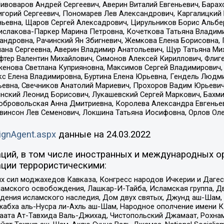
Пивоваров Андрей Сергеевич, Аверин Виталий Евгеньевич, Бара
горий Сергеевич, Пономарев Лев Александрович, Каргалицкий 
ньевна, Щаров Сергей Алексадрович, Цирульников Борис Альбер
ислакова-Паркер Марина Петровна, Кочеткова Татьяна Владими
сандровна, Рачинский Ян Збигневич, Жемкова Елена Борисовна,
лана Сергеевна, Аверин Владимир Анатольевич, Щур Татьяна М
фтер Валентин Михайлович, Симонов Алексей Кириллович, Флиг
женова Светлана Куприяновна, Максимов Сергей Владимирович, 
кс Елена Владимировна, Буртина Елена Юрьевна, Гендель Людм
евна, Свечников Анатолий Мариевич, Прохоров Вадим Юрьевич
инский Леонид Борисович, Лукашевский Сергей Маркович, Бахм
Добровольская Анна Дмитриевна, Королева Александра Евгенье
евинсон Лев Семенович, Локшина Татьяна Иосифовна, Орлов Ол
ignAgent.aspx
данные на
24.03.2022
ций, в том числе иностранных и международных ор
ции террористическими:
ил моджахедов Кавказа, Конгресс народов Ичкерии и Дагеста
ламского освобождения, Лашкар-И-Тайба, Исламская группа, Дв
ения исламского наследия, Дом двух святых, Джунд аш-Шам, 
жабха аль-Нусра ли-Ахль аш-Шам, Народное ополчение имени К.
ата Ат-Тавхида Валь-Джихад, Чистопольский Джамаат, Рохнам