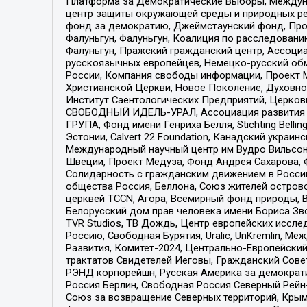
Платформа за Демократические Выборы, Междуна
центр защиты окружающей среды и природных ресу
фонд за демократию, Джеймстаунский фонд, Прож
Фалуньгун, Фалуньгун, Коалиция по расследован
Фалуньгун, Пражский гражданский центр, Ассоци
русскоязычных европейцев, Немецко-русский об
России, Компания свободы информации, Проект М
Христианской Церкви, Новое Поколение, Духовн
Институт Саентологических Предприятий, Церков
СВОБОДНЫЙ ИДЕЛЬ-УРАЛ, Ассоциация развития ж
ГРУПА, Фонд имени Генриха Бёлля, Stichting Bellin
Эстонии, Calvert 22 Foundation, Канадский укра
Международный научный центр им Вудро Вильсона
Швеции, Проект Медуза, Фонд Андрея Сахарова, Ф
Солидарность с гражданским движением в России 
общества Россия, Беллона, Союз жителей острово
церквей TCCN, Агора, Всемирный фонд природы, B
Белорусский дом прав человека имени Бориса Зво
TVR Studios, ТВ Дождь, Центр европейских иссл
Россию, Свободная Бурятия, Uralic, UnKremlin, 
Развития, Комитет-2024, Центрально-Европейски
трактатов Свидетелей Иеговы, Гражданский Совет
РЭНД корпорейшн, Русская Америка за демократи
Россия Берлин, Свободная Россия Северный Рейн-В
Союз за возвращение Северных территорий, Крымско