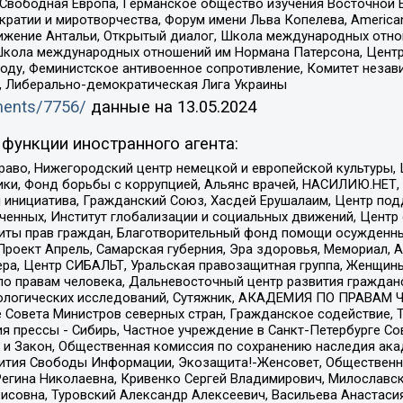
 Свободная Европа, Германское общество изучения Восточной 
и и миротворчества, Форум имени Льва Копелева, American Counci
ое движение Антальи, Открытый диалог, Школа международных отн
Школа международных отношений им Нормана Патерсона, Центр
ду, Феминистское антивоенное сопротивление, Комитет независ
а, Либерально-демократическая Лига Украины
uments/7756/
данные на
13.05.2024
функции иностранного агента:
раво, Нижегородский центр немецкой и европейской культуры,
тики, Фонд борьбы с коррупцией, Альянс врачей, НАСИЛИЮ.НЕТ,
я инициатива, Гражданский Союз, Хасдей Ерушалаим, Центр по
юченных, Институт глобализации и социальных движений, Цент
ты прав граждан, Благотворительный фонд помощи осужденным
а, Проект Апрель, Самарская губерния, Эра здоровья, Мемориал
ера, Центр СИБАЛЬТ, Уральская правозащитная группа, Женщины
по правам человека, Дальневосточный центр развития гражданс
ологических исследований, Сутяжник, АКАДЕМИЯ ПО ПРАВАМ Ч
е Совета Министров северных стран, Гражданское содействие,
я прессы - Сибирь, Частное учреждение в Санкт-Петербурге С
 и Закон, Общественная комиссия по сохранению наследия ак
звития Свободы Информации, Экозащита!-Женсовет, Общественн
Регина Николаевна, Кривенко Сергей Владимирович, Милославс
совна, Туровский Александр Алексеевич, Васильева Анастасия