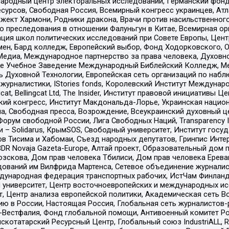
родный центр электоральных исследований, Германский фонд
рсов, Свободная Россия, Всемирный конгресс украинцев, Атла
ект Хармони, Родники дракона, Врачи против насильственного
ию преследования в отношении Фалуньгун в Китае, Всемирная о
ация школ политических исследований при Совете Европы, Цен
мен, Бард колледж, Европейский выбор, Фонд Ходорковского,
едиа, Международное партнерство за права человека, Духовно
ое Учебное Заведение Международный Библейский Колледж, М
ь Духовной Технологии, Европейская сеть организаций по наб
урналистики, IStories fonds, Королевский Институт Между
gcat, Bellingcat Ltd, The Insider, Институт правовой инициатив
инский конгресс, Институт Макдональда-Лорье, Украинская нац
, Свободная пресса, Возрождение, Всеукраинский духовный цен
орум свободной России, Лига Свободных Наций, Transparеncy I
– Solidarus, КрымSOS, Свободный университет, Институт госу
в Тисима и Хабомаи, Съезд народных депутатов, Гринпис Инте
DR Novaja Gazeta-Europe, Алтай проект, Образовательный дом 
зскова, Дом прав человека Тбилиси, Дом прав человека Ерева
едований им Вилфрида Мартенса, Сетевое объединение журнали
Международная федерация транспортных рабочих, ИстЧам Финлан
й университет, Центр восточноевропейских и международных и
, Центр анализа европейской политики, Академическая сеть Во
ю в России, Настоящая Россия, Глобальная сеть журналистов
естфалия, Фонд глобальной помощи, Антивоенный комитет России,
татарский Ресурсный Центр, Глобальный союз IndustriALL, Russi