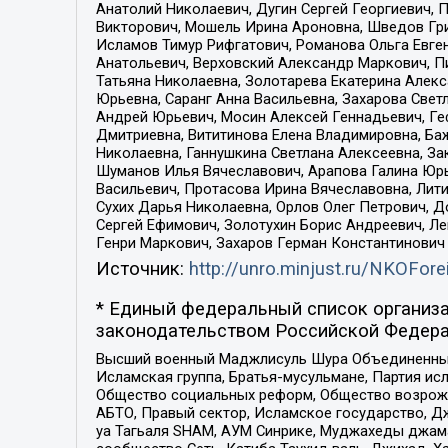
Анатолий Николаевич, Дугин Сергей Георгиевич, 
Викторович, Мошель Ирина Ароновна, Шведов Гри
Исламов Тимур Рифгатович, Романова Ольга Евге
Анатольевич, Верховский Александр Маркович, П
Татьяна Николаевна, Золотарева Екатерина Алек
Юрьевна, Саранг Анна Васильевна, Захарова Свет
Андрей Юрьевич, Мосин Алексей Геннадьевич, Ге
Дмитриевна, Вититинова Елена Владимировна, Ба
Николаевна, Ганнушкина Светлана Алексеевна, За
Шуманов Илья Вячеславович, Арапова Галина Юрь
Васильевич, Протасова Ирина Вячеславовна, Лит
Сухих Дарья Николаевна, Орлов Олег Петрович, 
Сергей Ефимович, Золотухин Борис Андреевич, Л
Генри Маркович, Захаров Герман Константинович
Источник:
http://unro.minjust.ru/NKOFore
* Единый федеральный список организа
законодательством Российской Федера
Высший военный Маджлисуль Шура Объединенных с
Исламская группа, Братья-мусульмане, Партия ис
Общество социальных реформ, Общество возрожд
АБТО, Правый сектор, Исламское государство, Д
уа Тагьаля SHAM, АУМ Синрике, Муджахеды джама