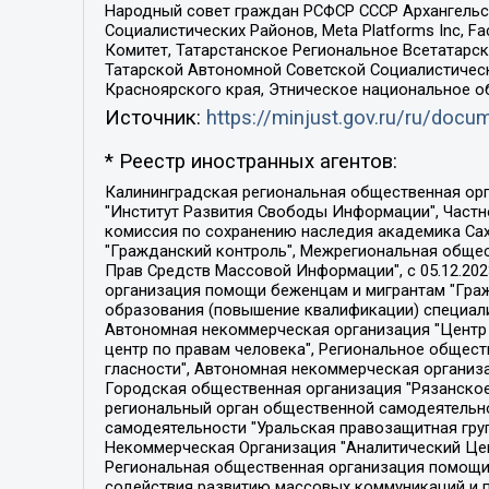
Народный совет граждан РСФСР СССР Архангельск
Социалистических Районов, Meta Platforms Inc, 
Комитет, Татарстанское Региональное Всетатар
Татарской Автономной Советской Социалистическ
Красноярского края, Этническое национальное о
Источник:
https://minjust.gov.ru/ru/doc
* Реестр иностранных агентов:
Калининградская региональная общественная организация "Экозащита!-Женсовет", Фонд содействия защите прав и свобод граждан "Общественный вердикт", Фонд "Институт Развития Свободы Информации", Частное учреждение "Информационное агентство МЕМО. РУ", Региональная общественная организация "Общественная комиссия по сохранению наследия академика Сахарова", Фонд поддержки свободы прессы, Санкт-Петербургская общественная правозащитная организация "Гражданский контроль", Межрегиональная общественная организация "Информационно-просветительский центр "Мемориал", Региональный Фонд "Центр Защиты Прав Средств Массовой Информации", с 05.12.2023 Фонд "Центр Защиты Прав Средств массовой информации", Региональная общественная благотворительная организация помощи беженцам и мигрантам "Гражданское содействие", Негосударственное образовательное учреждение дополнительного профессионального образования (повышение квалификации) специалистов "АКАДЕМИЯ ПО ПРАВАМ ЧЕЛОВЕКА", Свердловская региональная общественная организация "Сутяжник", Автономная некоммерческая организация "Центр независимых социологических исследований", Союз общественных объединений "Российский исследовательский центр по правам человека", Региональное общественное учреждение научно-информационный центр "МЕМОРИАЛ", Некоммерческая организация "Фонд защиты гласности", Автономная некоммерческая организация "Институт прав человека", Городская общественная организация "Екатеринбургское общество "МЕМОРИАЛ", Городская общественная организация "Рязанское историко-просветительское и правозащитное общество "Мемориал" (Рязанский Мемориал), Челябинский региональный орган общественной самодеятельности – женское общественное объединение "Женщины Евразии", Челябинский региональный орган общественной самодеятельности "Уральская правозащитная группа", Фонд содействия защите здоровья и социальной справедливости имени Андрея Рылькова, Автономная Некоммерческая Организация "Аналитический Центр Юрия Левады", Автономная некоммерческая организация социальной поддержки населения "Проект Апрель", Региональная общественная организация помощи женщинам и детям, находящимся в кризисной ситуации "Информационно-методический центр "Анна", Фонд содействия развитию массовых коммуникаций и правовому просвещению "Так-так-Так", Фонд содействия устойчивому развитию "Серебряная тайга", Свердловский региональный общественный фонд социальных проектов "Новое время", "Idel.Реалии", Кавказ.Реалии, Крым.Реалии, Телеканал Настоящее Время, Татаро-башкирская служба Радио Свобода (Azatliq Radiosi), Радио Свободная Европа/Радио Свобода (PCE/PC), "Сибирь.Реалии", "Фактограф", Благотворительный фонд помощи осужденным и их семьям, Автономная некоммерческая организация "Институт глобализации и социальных движений", Фонд "В защиту прав заключенных", Частное учреждение "Центр поддержки и содействия развитию средств массовой информации", Пензенский региональный общественный благотворительный фонд "Гражданский союз", "Север.Реалии", Некоммерческая организация Фонд "Правовая инициатива", 