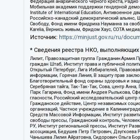
Федерация анархического черного креста, Радио
Мобильная академия поддержки гендерной демократи
Institute of International Education, Антивоенн
Российско-канадский демократический альянс, 
Свободу, Фонд имени Фридриха Науманна за свобо
Karelia, Вернись живым, Фридом Хаус, СОТА меди
Источник:
https://minjust.gov.ru/ru/doc
* Сведения реестра НКО, выполняющих 
Лилит, Правозащитная группа Гражданин.Армия.П
граждан Штаб, Институт права и публичной поли
Открытый Петербург, Лига Избирателей, Правова
информации, Горячая Линия, В защиту прав закл
Благотворительный фонд охраны здоровья и защи
Серебряная тайга, Так-Так-Так, Сова, центр Анн
Парк Гагарина, Фонд имени Андрея Рылькова, Сф
гласности, Российский исследовательский центр 
Гражданское действие, Центр независимых соци
организаций, Частное учреждение в Калининград
Средств Массовой Информации, Институт развити
свободы прессы, Гражданский контроль, Человек
РУ, Институт региональной прессы, Институт Ра
ассоциация, Бедушев Петр Петрович, Дзугкоева 
Чанышева Лилия Айратовна, Сидорович Ольга Бори