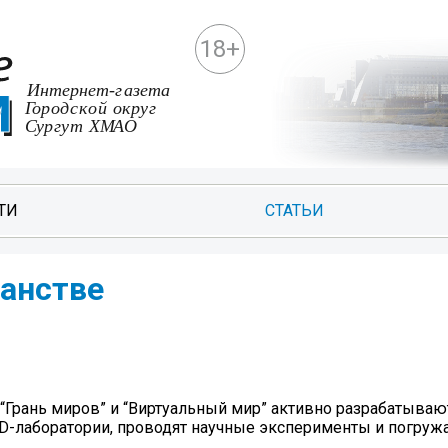
18+
ТИ
СТАТЬИ
ранстве
Грань миров” и “Виртуальный мир” активно разрабатыва
D-лаборатории, проводят научные эксперименты и погруж