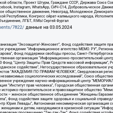
ой области, Проект Штурм, Граждане СССР, Держава Союз Сов
Facebook, Instagram, WhatsApp, СИЧ-С14, Добровольческое Движ
ское общественное движение, Невоград, Молодежное Демократ
ой Республики, Конгресс ойрат-калмыцкого народа, Исполнит
бъединение, ЛГБТ, Я.МЫ Сергей Фургал
uments/7822/
данные на
03.05.2024
Общество с ограниченной ответственностью "Радио Свободная Европа/Радио Свобода", Чешское информационное агентство "MEDIUM-ORIENT", Красноярская региональная общественная организация "Мы против СПИДа", Камалягин Денис Николаевич, Маркелов Сергей Евгеньевич, Пономарев Лев Александрович, Савицкая Людмила Алексеевна, Автономная некоммерческая организация "Центр по работе с проблемой насилия "НАСИЛИЮ.НЕТ", Межрегиональный профессиональный союз работников здравоохранения "Альянс врачей", Юридическое лицо, зарегистрированное в Латвийской Республике, SIA "Medusa Project" (регистрационный номер 40103797863, дата регистрации 10.06.2014), Некоммерческая организация "Фонд по борьбе с коррупцией", Автономная некоммерческая организация "Институт права и публичной политики", Баданин Роман Сергеевич, Гликин Максим Александрович, Железнова Мария Михайловна, Лукьянова Юлия Сергеевна, Маетная Елизавета Витальевна, Маняхин Петр Борисович, Чуракова Ольга Владимировна, Ярош Юлия Петровна, Юридическое лицо "The Insider SIA", зарегистрированное в Риге, Латвийская Республика (дата регистрации 26.06.2015), являющееся администратором доменного имени интернет-издания "The Insider SIA", https://theins.ru, Постернак Алексей Евгеньевич, Рубин Михаил Аркадьевич, Анин Роман Александрович, Юридическое лицо Istories fonds, зарегистрированное в Латвийской Республике (регистрационный номер 50008295751, дата регистрации 24.02.2020), Великовский Дмитрий Александрович, Долинина Ирина Николаевна, Мароховская Алеся Алексеевна, Шлейнов Роман Юрьевич, Шмагун Олеся Валентиновна, Общество с ограниченной ответственностью "Альтаир 2021", Общество с ограниченной ответственностью "Вега 2021", Общество с ограниченной ответственностью "Главный редактор 2021", Общество с ограниченной ответственностью "Ромашки монолит", Важенков Артем Валерьевич, Ивановская областная общественная организация "Центр гендерных исследований", Гурман Юрий Альбертович, Медиапроект "ОВД-Инфо", Егоров Владимир Владимирович, Жилинский Владимир Александрович, Общество с ограниченной ответственностью "ЗП", Иванова София Юрьевна, Карезина Инна Павловна, Кильтау Екатерина Викторовна, Петров Алексей Викторович, Пискунов Сергей Евгеньевич, Смирнов Сергей Сергеевич, Тихонов Михаил Сергеевич, Общество с ограниченной ответственностью "ЖУРНАЛИСТ-ИНОСТРАННЫЙ АГЕНТ", Арапова Галина Юрьевна, Вольтская Татьяна Анатольевна, Американская компания "Mason G.E.S. Anonymous Foundation" (США), являющаяся владельцем интернет-издания https://mnews.world/, Компания "Stichting Bellingcat", зарегистрированная в Нидерландах (дата регистрации 11.07.2018), Захаров Андрей Вячеславович, Клепиковская Екатерина Дмитриевна, Общество с ограниченной ответственностью "МЕМО", Перл Роман Александрович, Симонов Евгений Алексеевич, Соловьева Елена Анатольевна, Сотников Даниил Владимирович, Сурначева Елизавета Дмитриевна, Автономная некоммерческая организация по защите прав человека и информированию населения "Якутия – Наше Мнение", Общество с ограниченной ответственностью "Москоу диджитал медиа", с 26.01.2023 Общество с ограниченной ответственностью "Чайка Белые сады", Ветошкина Валерия Валерьевна, Заговора Максим Александрович, Межрегиональное общественное движение "Российская ЛГБТ - сеть", Оленичев Максим Владимирович, Павлов Иван Юрьевич, Скворцова Елена Сергеевна, Общество с ограниченной ответственностью "Как бы инагент", Кочетков Игорь Викторович, Общество с ограниченной ответственностью "Честные выборы", Еланчик Олег Александрович, Общество с ограниченной ответственностью "Нобелевский призыв", Гималова Регина Эмилевна, Григорьев Андрей Валерьевич, Григорьева Алина Александровна, Ассоциация по содействию защите прав призывников, альтернативнослужащих и военнослужащих "Правозащитная группа "Гражданин.Армия.Право", Хисамова Регина Фаритовна, Автономная некоммерческая организация по реализа