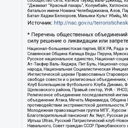
сообщество Сеть, Катиба Таухид валь-Джихад, Хай
“Джамаат “Красный пахарь”, Колумбайн, Хатлонск
батальон имени Номана Челебиджихана, Азов, Па
Батал-Хаджи Белхороев, Маньяки Культ Убийц, М
Источник:
http://nac.gov.ru/terroristichesk
* Перечень общественных объединений 
силу решение о ликвидации или запрете
Национал-большевистская партия, ВЕК РА, Рада 
Славянская Община Капища Веды Перуна, Мужская
Русское национальное единство, Национал-социа
Ат-Такфир Валь-Хиджра, Пит Буль, Национал-соц
народа, Национальная Социалистическая Инициат
Инглистической церкви Православных Староверов
свободе совести и о религиозных объединениях,
Клуб Болельщиков Футбольного Клуба Динамо, Фа
Щелковского района, Правый сектор, УНА - УНСО, У
Религиозное объединение последователей инглии
объединение Атака, Мечеть Мирмамеда, Община К
противодействии экстремистской деятельности, 
Молодежная правозащитная группа МПГ, Курсом П
Благотворительный пансионат Ак Умут, Русская ре
Иртыш Ultras, Русский Патриотический клуб-Нов
Навального, Совет граждан СССР Прикубанского 