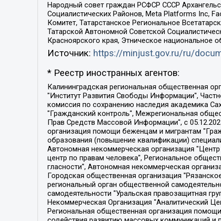
Народный совет граждан РСФСР СССР Архангельск
Социалистических Районов, Meta Platforms Inc, 
Комитет, Татарстанское Региональное Всетатар
Татарской Автономной Советской Социалистическ
Красноярского края, Этническое национальное о
Источник:
https://minjust.gov.ru/ru/doc
* Реестр иностранных агентов:
Калининградская региональная общественная организация "Экозащита!-Женсовет", Фонд содействия защите прав и свобод граждан "Общественный вердикт", Фонд "Институт Развития Свободы Информации", Частное учреждение "Информационное агентство МЕМО. РУ", Региональная общественная организация "Общественная комиссия по сохранению наследия академика Сахарова", Фонд поддержки свободы прессы, Санкт-Петербургская общественная правозащитная организация "Гражданский контроль", Межрегиональная общественная организация "Информационно-просветительский центр "Мемориал", Региональный Фонд "Центр Защиты Прав Средств Массовой Информации", с 05.12.2023 Фонд "Центр Защиты Прав Средств массовой информации", Региональная общественная благотворительная организация помощи беженцам и мигрантам "Гражданское содействие", Негосударственное образовательное учреждение дополнительного профессионального образования (повышение квалификации) специалистов "АКАДЕМИЯ ПО ПРАВАМ ЧЕЛОВЕКА", Свердловская региональная общественная организация "Сутяжник", Автономная некоммерческая организация "Центр независимых социологических исследований", Союз общественных объединений "Российский исследовательский центр по правам человека", Региональное общественное учреждение научно-информационный центр "МЕМОРИАЛ", Некоммерческая организация "Фонд защиты гласности", Автономная некоммерческая организация "Институт прав человека", Городская общественная организация "Екатеринбургское общество "МЕМОРИАЛ", Городская общественная организация "Рязанское историко-просветительское и правозащитное общество "Мемориал" (Рязанский Мемориал), Челябинский региональный орган общественной самодеятельности – женское общественное объединение "Женщины Евразии", Челябинский региональный орган общественной самодеятельности "Уральская правозащитная группа", Фонд содействия защите здоровья и социальной справедливости имени Андрея Рылькова, Автономная Некоммерческая Организация "Аналитический Центр Юрия Левады", Автономная некоммерческая организация социальной поддержки населения "Проект Апрель", Региональная общественная организация помощи женщинам и детям, находящимся в кризисной ситуации "Информационно-методический центр "Анна", Фонд содействия развитию массовых коммуникаций и правовому просвещению "Так-так-Так", Фонд содействия устойчивому развитию "Серебряная тайга", Свердловский региональный общественный фонд социальных проектов "Новое время", "Idel.Реалии", Кавказ.Реалии, Крым.Реалии, Телеканал Настоящее Время, Татаро-башкирская служба Радио Свобода (Azatliq Radiosi), Радио Свободная Европа/Радио Свобода (PCE/PC), "Сибирь.Реалии", "Фактограф", Благотворительный фонд помощи осужденным и их семьям, Автономная некоммерческая организация "Институт глобализации и социальных движений", Фонд "В защиту прав заключенных", Частное учреждение "Центр поддержки и содействия развитию средств массовой информации", Пензенский региональный общественный благотворительный фонд "Гражданский союз", "Север.Реалии", Некоммерческая организация Фонд "Правовая инициатива", 