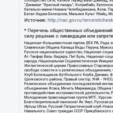
сообщество Сеть, Катиба Таухид валь-Джихад, Хай
“Джамаат “Красный пахарь”, Колумбайн, Хатлонск
батальон имени Номана Челебиджихана, Азов, Па
Батал-Хаджи Белхороев, Маньяки Культ Убийц, М
Источник:
http://nac.gov.ru/terroristichesk
* Перечень общественных объединений 
силу решение о ликвидации или запрете
Национал-большевистская партия, ВЕК РА, Рада 
Славянская Община Капища Веды Перуна, Мужская
Русское национальное единство, Национал-социа
Ат-Такфир Валь-Хиджра, Пит Буль, Национал-соц
народа, Национальная Социалистическая Инициат
Инглистической церкви Православных Староверов
свободе совести и о религиозных объединениях,
Клуб Болельщиков Футбольного Клуба Динамо, Фа
Щелковского района, Правый сектор, УНА - УНСО, У
Религиозное объединение последователей инглии
объединение Атака, Мечеть Мирмамеда, Община К
противодействии экстремистской деятельности, 
Молодежная правозащитная группа МПГ, Курсом П
Благотворительный пансионат Ак Умут, Русская ре
Иртыш Ultras, Русский Патриотический клуб-Нов
Навального, Совет граждан СССР Прикубанского 