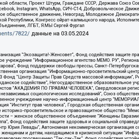
ой области, Проект Штурм, Граждане СССР, Держава Союз Сов
Facebook, Instagram, WhatsApp, СИЧ-С14, Добровольческое Движ
ское общественное движение, Невоград, Молодежное Демократ
ой Республики, Конгресс ойрат-калмыцкого народа, Исполнит
бъединение, ЛГБТ, Я.МЫ Сергей Фургал
uments/7822/
данные на
03.05.2024
Общество с ограниченной ответственностью "Радио Свободная Европа/Радио Свобода", Чешское информационное агентство "MEDIUM-ORIENT", Красноярская региональная общественная организация "Мы против СПИДа", Камалягин Денис Николаевич, Маркелов Сергей Евгеньевич, Пономарев Лев Александрович, Савицкая Людмила Алексеевна, Автономная некоммерческая организация "Центр по работе с проблемой насилия "НАСИЛИЮ.НЕТ", Межрегиональный профессиональный союз работников здравоохранения "Альянс врачей", Юридическое лицо, зарегистрированное в Латвийской Республике, SIA "Medusa Project" (регистрационный номер 40103797863, дата регистрации 10.06.2014), Некоммерческая организация "Фонд по борьбе с коррупцией", Автономная некоммерческая организация "Институт права и публичной политики", Баданин Роман Сергеевич, Гликин Максим Александрович, Железнова Мария Михайловна, Лукьянова Юлия Сергеевна, Маетная Елизавета Витальевна, Маняхин Петр Борисович, Чуракова Ольга Владимировна, Ярош Юлия Петровна, Юридическое лицо "The Insider SIA", зарегистрированное в Риге, Латвийская Республика (дата регистрации 26.06.2015), являющееся администратором доменного имени интернет-издания "The Insider SIA", https://theins.ru, Постернак Алексей Евгеньевич, Рубин Михаил Аркадьевич, Анин Роман Александрович, Юридическое лицо Istories fonds, зарегистрированное в Латвийской Республике (регистрационный номер 50008295751, дата регистрации 24.02.2020), Великовский Дмитрий Александрович, Долинина Ирина Николаевна, Мароховская Алеся Алексеевна, Шлейнов Роман Юрьевич, Шмагун Олеся Валентиновна, Общество с ограниченной ответственностью "Альтаир 2021", Общество с ограниченной ответственностью "Вега 2021", Общество с ограниченной ответственностью "Главный редактор 2021", Общество с ограниченной ответственностью "Ромашки монолит", Важенков Артем Валерьевич, Ивановская областная общественная организация "Центр гендерных исследований", Гурман Юрий Альбертович, Медиапроект "ОВД-Инфо", Егоров Владимир Владимирович, Жилинский Владимир Александрович, Общество с ограниченной ответственностью "ЗП", Иванова София Юрьевна, Карезина Инна Павловна, Кильтау Екатерина Викторовна, Петров Алексей Викторович, Пискунов Сергей Евгеньевич, Смирнов Сергей Сергеевич, Тихонов Михаил Сергеевич, Общество с ограниченной ответственностью "ЖУРНАЛИСТ-ИНОСТРАННЫЙ АГЕНТ", Арапова Галина Юрьевна, Вольтская Татьяна Анатольевна, Американская компания "Mason G.E.S. Anonymous Foundation" (США), являющаяся владельцем интернет-издания https://mnews.world/, Компания "Stichting Bellingcat", зарегистрированная в Нидерландах (дата регистрации 11.07.2018), Захаров Андрей Вячеславович, Клепиковская Екатерина Дмитриевна, Общество с ограниченной ответственностью "МЕМО", Перл Роман Александрович, Симонов Евгений Алексеевич, Соловьева Елена Анатольевна, Сотников Даниил Владимирович, Сурначева Елизавета Дмитриевна, Автономная некоммерческая организация по защите прав человека и информированию населения "Якутия – Наше Мнение", Общество с ограниченной ответственностью "Москоу диджитал медиа", с 26.01.2023 Общество с ограниченной ответственностью "Чайка Белые сады", Ветошкина Валерия Валерьевна, Заговора Максим Александрович, Межрегиональное общественное движение "Российская ЛГБТ - сеть", Оленичев Максим Владимирович, Павлов Иван Юрьевич, Скворцова Елена Сергеевна, Общество с ограниченной ответственностью "Как бы инагент", Кочетков Игорь Викторович, Общество с ограниченной ответственностью "Честные выборы", Еланчик Олег Александрович, Общество с ограниченной ответственностью "Нобелевский призыв", Гималова Регина Эмилевна, Григорьев Андрей Валерьевич, Григорьева Алина Александровна, Ассоциация по содействию защите прав призывников, альтернативнослужащих и военнослужащих "Правозащитная группа "Гражданин.Армия.Право", Хисамова Регина Фаритовна, Автономная некоммерческая организация по реализа