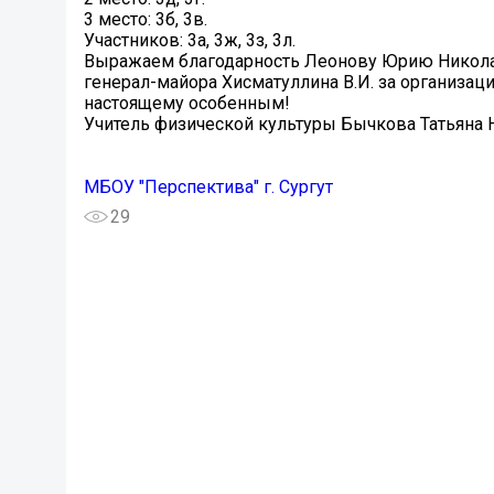
3 место: 3б, 3в.
Участников: 3а, 3ж, 3з, 3л.
Выражаем благодарность Леонову Юрию Николае
генерал-майора Хисматуллина В.И. за организац
настоящему особенным!
Учитель физической культуры Бычкова Татьяна 
МБОУ "Перспектива" г. Сургут
29