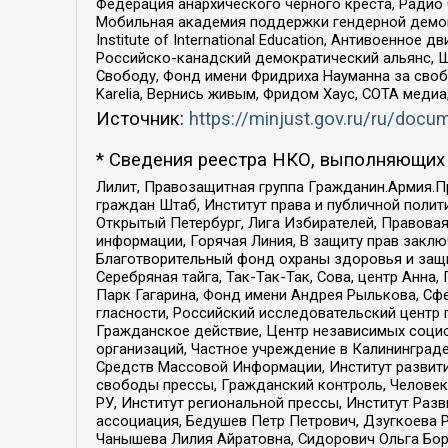
Федерация анархического черного креста, Радио
Мобильная академия поддержки гендерной демократи
Institute of International Education, Антивоенн
Российско-канадский демократический альянс, 
Свободу, Фонд имени Фридриха Науманна за свобо
Karelia, Вернись живым, Фридом Хаус, СОТА меди
Источник:
https://minjust.gov.ru/ru/doc
* Сведения реестра НКО, выполняющих 
Лилит, Правозащитная группа Гражданин.Армия.П
граждан Штаб, Институт права и публичной поли
Открытый Петербург, Лига Избирателей, Правова
информации, Горячая Линия, В защиту прав закл
Благотворительный фонд охраны здоровья и защи
Серебряная тайга, Так-Так-Так, Сова, центр Анн
Парк Гагарина, Фонд имени Андрея Рылькова, Сф
гласности, Российский исследовательский центр 
Гражданское действие, Центр независимых соци
организаций, Частное учреждение в Калининград
Средств Массовой Информации, Институт развити
свободы прессы, Гражданский контроль, Человек
РУ, Институт региональной прессы, Институт Ра
ассоциация, Бедушев Петр Петрович, Дзугкоева 
Чанышева Лилия Айратовна, Сидорович Ольга Бори