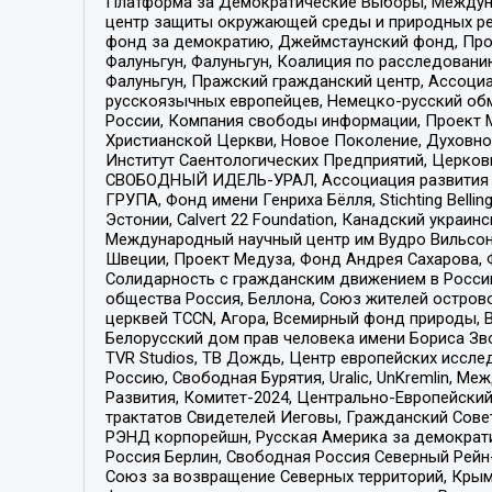
Платформа за Демократические Выборы, Междуна
центр защиты окружающей среды и природных ресу
фонд за демократию, Джеймстаунский фонд, Прож
Фалуньгун, Фалуньгун, Коалиция по расследован
Фалуньгун, Пражский гражданский центр, Ассоци
русскоязычных европейцев, Немецко-русский об
России, Компания свободы информации, Проект М
Христианской Церкви, Новое Поколение, Духовн
Институт Саентологических Предприятий, Церков
СВОБОДНЫЙ ИДЕЛЬ-УРАЛ, Ассоциация развития ж
ГРУПА, Фонд имени Генриха Бёлля, Stichting Bellin
Эстонии, Calvert 22 Foundation, Канадский укра
Международный научный центр им Вудро Вильсона
Швеции, Проект Медуза, Фонд Андрея Сахарова, Ф
Солидарность с гражданским движением в России 
общества Россия, Беллона, Союз жителей острово
церквей TCCN, Агора, Всемирный фонд природы, B
Белорусский дом прав человека имени Бориса Зво
TVR Studios, ТВ Дождь, Центр европейских иссл
Россию, Свободная Бурятия, Uralic, UnKremlin, 
Развития, Комитет-2024, Центрально-Европейски
трактатов Свидетелей Иеговы, Гражданский Совет
РЭНД корпорейшн, Русская Америка за демократи
Россия Берлин, Свободная Россия Северный Рейн-В
Союз за возвращение Северных территорий, Крымско