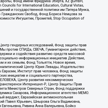
Европы, Фонд имени Фридриха Эберта, XZ gGmbH,
ls for International Education, Cultural Vistas,
ошений и государственной политики им Питера Мунка,
 Гражданских Свобод, Фонд Бориса Немцова за
имости Ингушетии, Прометей, Stop Occupation of
 Центр гендерных исследований, Фонд защиты прав
 Мы против СПИДа, СВЕЧА, Гуманитарное действие,
ддержки и содействия развитию средств массовой
р социально-информационных инициатив Действие,
 и их семьям, Фонд Тольятти, Новое время,
, Аналитический Центр Юрия Левады, Издательство
 Евразии, Институт прав человека, Фонд защиты
ких инициатив и социального партнерства,
ЕЛОВЕКА, Центр развития некоммерческих
 Трансперенси Интернешнл-Р, Центр Защиты Прав
овета Министров Северных Стран, Фонд поддержки
адемика Сахарова, Информационное агентство МЕМО.
ый вердикт, Евразийская антимонопольная
кий Павел Юрьевич, Шнырова Ольга Вадимовна,
 Евгеньевна, Ривина Анна Валерьевна, Бойко