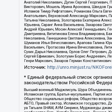
Анатолий Николаевич, Дугин Сергей Георгиевич, 
Викторович, Мошель Ирина Ароновна, Шведов Гри
Исламов Тимур Рифгатович, Романова Ольга Евге
Анатольевич, Верховский Александр Маркович, П
Татьяна Николаевна, Золотарева Екатерина Алек
Юрьевна, Саранг Анна Васильевна, Захарова Свет
Андрей Юрьевич, Мосин Алексей Геннадьевич, Ге
Дмитриевна, Вититинова Елена Владимировна, Ба
Николаевна, Ганнушкина Светлана Алексеевна, За
Шуманов Илья Вячеславович, Арапова Галина Юрь
Васильевич, Протасова Ирина Вячеславовна, Лит
Сухих Дарья Николаевна, Орлов Олег Петрович, 
Сергей Ефимович, Золотухин Борис Андреевич, Л
Генри Маркович, Захаров Герман Константинович
Источник:
http://unro.minjust.ru/NKOFore
* Единый федеральный список организа
законодательством Российской Федера
Высший военный Маджлисуль Шура Объединенных с
Исламская группа, Братья-мусульмане, Партия ис
Общество социальных реформ, Общество возрожд
АБТО, Правый сектор, Исламское государство, Д
уа Тагьаля SHAM, АУМ Синрике, Муджахеды джама