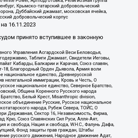
/White Power, Артподготовка, Религиозная группа
Оренбург, Крымско-татарский добровольческий
орона, Дуббайский джамаат, московская ячейка,
усский добровольческий корпус
 на
16.11.2023
судом принято вступившее в законную
вного Управления Асгардской Веси Беловодья,
годержавию, Таблиги Джамаат, Свидетели Иеговы,
айат Кабарды, Балкарии и Карачая, Союз славян,
т-18, Благородный Орден Дьявола, Армия воли
ое национальное единство, Древнерусской
 нелегальной иммиграции, Кровь и Честь, О
усское национальное единство, Северное Братство,
ровский, Община Коренного Русского народа
атство, Белый Крест, Misanthropic division,
еское объединение Русские, Русское национальное
котатарского народа, Рубеж Севера, ТОЙС, О
ри Державная, Сектор 16, Независимость, Фирма,
д Крю, Союз Славянских Сил Руси, Алля-Аят,
я и свобода, Нация и свобода, W.H.С., Фалунь Дафа,
рупцией, Фонд защиты прав граждан, Штабы
ение русского движения, Народное движение Адат,