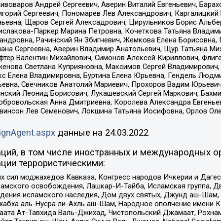
Пивоваров Андрей Сергеевич, Аверин Виталий Евгеньевич, Бара
горий Сергеевич, Пономарев Лев Александрович, Каргалицкий 
ньевна, Щаров Сергей Алексадрович, Цирульников Борис Альбер
ислакова-Паркер Марина Петровна, Кочеткова Татьяна Владими
сандровна, Рачинский Ян Збигневич, Жемкова Елена Борисовна,
лана Сергеевна, Аверин Владимир Анатольевич, Щур Татьяна М
фтер Валентин Михайлович, Симонов Алексей Кириллович, Флиг
женова Светлана Куприяновна, Максимов Сергей Владимирович, 
кс Елена Владимировна, Буртина Елена Юрьевна, Гендель Людм
евна, Свечников Анатолий Мариевич, Прохоров Вадим Юрьевич
инский Леонид Борисович, Лукашевский Сергей Маркович, Бахм
Добровольская Анна Дмитриевна, Королева Александра Евгенье
евинсон Лев Семенович, Локшина Татьяна Иосифовна, Орлов Ол
ignAgent.aspx
данные на
24.03.2022
ций, в том числе иностранных и международных ор
ции террористическими:
ил моджахедов Кавказа, Конгресс народов Ичкерии и Дагеста
ламского освобождения, Лашкар-И-Тайба, Исламская группа, Дв
ения исламского наследия, Дом двух святых, Джунд аш-Шам, 
жабха аль-Нусра ли-Ахль аш-Шам, Народное ополчение имени К.
ата Ат-Тавхида Валь-Джихад, Чистопольский Джамаат, Рохнам