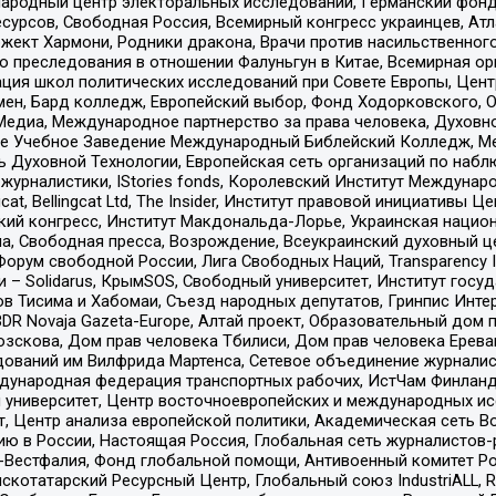
родный центр электоральных исследований, Германский фонд
рсов, Свободная Россия, Всемирный конгресс украинцев, Атла
ект Хармони, Родники дракона, Врачи против насильственного
ию преследования в отношении Фалуньгун в Китае, Всемирная о
ация школ политических исследований при Совете Европы, Цен
мен, Бард колледж, Европейский выбор, Фонд Ходорковского,
едиа, Международное партнерство за права человека, Духовно
ое Учебное Заведение Международный Библейский Колледж, М
ь Духовной Технологии, Европейская сеть организаций по наб
урналистики, IStories fonds, Королевский Институт Между
gcat, Bellingcat Ltd, The Insider, Институт правовой инициатив
инский конгресс, Институт Макдональда-Лорье, Украинская нац
, Свободная пресса, Возрождение, Всеукраинский духовный цен
орум свободной России, Лига Свободных Наций, Transparеncy I
– Solidarus, КрымSOS, Свободный университет, Институт госу
в Тисима и Хабомаи, Съезд народных депутатов, Гринпис Инте
DR Novaja Gazeta-Europe, Алтай проект, Образовательный дом 
зскова, Дом прав человека Тбилиси, Дом прав человека Ерева
едований им Вилфрида Мартенса, Сетевое объединение журнали
Международная федерация транспортных рабочих, ИстЧам Финлан
й университет, Центр восточноевропейских и международных и
, Центр анализа европейской политики, Академическая сеть Во
ю в России, Настоящая Россия, Глобальная сеть журналистов
естфалия, Фонд глобальной помощи, Антивоенный комитет России,
татарский Ресурсный Центр, Глобальный союз IndustriALL, Russi