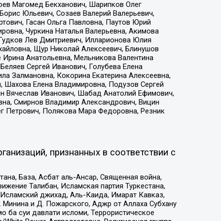
хоев Магомед Бекханович, Шарипков Олег
Борис Юльевич, Созаев Валерий Валерьевич,
тович, Гасан Ольга Павловна, Паутов Юрий
ровна, Чуркина Наталья Валерьевна, Акимова
 Гудков Лев Дмитриевич, Илларионова Юлия
ихайловна, Щур Николай Алексеевич, Блинушов
е Ирина Анатольевна, Мельникова Валентина
Беляев Сергей Иванович, Голубева Елена
ила Залмановна, Кокорина Екатерина Алексеевна,
, Шахова Елена Владимировна, Подузов Сергей
ин Вячеслав Иванович, Шабад Анатолий Ефимович,
вна, Смирнов Владимир Александрович, Вицин
ег Петрович, Полякова Мара Федоровна, Резник
ганизаций, признанных в соответствии с
на, База, Асбат аль-Ансар, Священная война,
ижение Талибан, Исламская партия Туркестана,
Исламский джихад, Аль-Каида, Имарат Кавказ,
 Минина и Д. Пожарского, Аджр от Аллаха Субхану
о ба суи давлати исломи, Террористическое