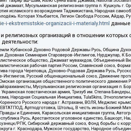
ят Тахрир аш-Шам, Ахлю Сунна Валь Джамаа, National Socialism
ий джамаат, Мусульманская религиозная группа п. Кушкуль г. 
ртия исламского возрождения Таджикистана, Народная самооб
олодёжь Которая Улыбается, Легион Свобода России, Айдар, Р
ie-i-ekstremistskie-organizacii-i-materialy.html
данные
и религиозных организаций в отношении которых 
 деятельности:
земли Кубанской Духовно Родовой Державы Русь, Община Духо
 Духовная Семинария Староверов-Инглингов, Нурджулар, К Бо
листическое общество, Джамаат мувахидов, Объединенный Вил
иалистическая рабочая партия России, Славянский союз, Форма
ива города Череповца, Духовно-Родовая Держава Русь, Русск
-Инглингов, Русский общенациональный союз, Движение против
 Омская организация общественного политического движения Р
йзрахманисты, Мусульманская религиозная организация п. Бо
краинская повстанческая армия, Тризуб им. Степана Бандеры, Бр
зма, Народная Социальная Инициатива, TulaSkins, Этнополитич
оренного Русского народа г. Астрахани, ВОЛЯ, Меджлис крымс
РЕВТАТПОД, Артподготовка, Штольц, В честь иконы Божией Мате
равды и Единения, Каракольская инициативная группа, Автогра
спублика Русь, Арестантское уголовное единство, Башкорт, Наци
окузнецк/РПК, Сибирский державный союз, Фонд борьбы с кор
округа г. Краснодара, Мужское государство, Народное объедин