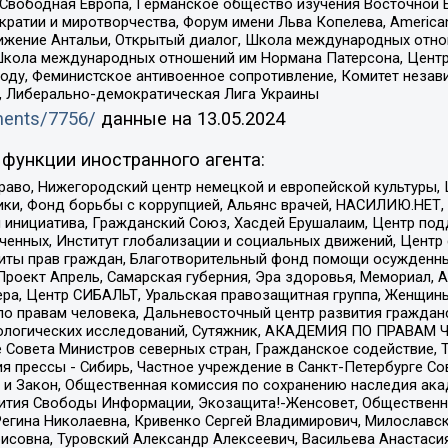
 Свободная Европа, Германское общество изучения Восточной 
и и миротворчества, Форум имени Льва Копелева, American Counci
ое движение Антальи, Открытый диалог, Школа международных отн
Школа международных отношений им Нормана Патерсона, Центр
ду, Феминистское антивоенное сопротивление, Комитет независ
а, Либерально-демократическая Лига Украины
uments/7756/
данные на
13.05.2024
функции иностранного агента:
раво, Нижегородский центр немецкой и европейской культуры,
тики, Фонд борьбы с коррупцией, Альянс врачей, НАСИЛИЮ.НЕТ,
я инициатива, Гражданский Союз, Хасдей Ерушалаим, Центр по
юченных, Институт глобализации и социальных движений, Цент
ты прав граждан, Благотворительный фонд помощи осужденным
а, Проект Апрель, Самарская губерния, Эра здоровья, Мемориал
ера, Центр СИБАЛЬТ, Уральская правозащитная группа, Женщины
по правам человека, Дальневосточный центр развития гражданс
ологических исследований, Сутяжник, АКАДЕМИЯ ПО ПРАВАМ Ч
е Совета Министров северных стран, Гражданское содействие,
я прессы - Сибирь, Частное учреждение в Санкт-Петербурге С
 и Закон, Общественная комиссия по сохранению наследия ак
звития Свободы Информации, Экозащита!-Женсовет, Общественн
Регина Николаевна, Кривенко Сергей Владимирович, Милославс
совна, Туровский Александр Алексеевич, Васильева Анастасия