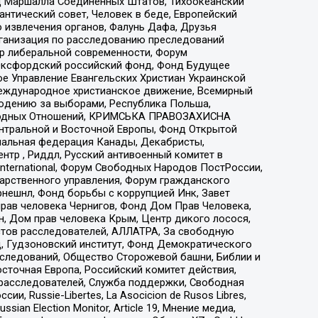
 Маршалла Соединенных Штатов, Тихоокеанский
нтический совет, Человек в беде, Европейский
 извлечения органов, Фалунь Дафа, Друзья
рганизация по расследованию преследований
тр либеральной современности, Форум
 Оксфордский российский фонд, Фонд Будущее
е Управление Евангельских Христиан Украинской
еждународное христианское движение, Всемирный
людению за выборами, Республика Польша,
народных Отношений, КРИМСЬКА ПРАВОЗАХИСНА
ы Центральной и Восточной Европы, Фонд Открытой
иональная федерация Канады, Декабристы,
тр , Риддл, Русский антивоенный комитет в
nternational, Форум Свободных Народов ПостРоссии,
дарственного управления, Форум гражданского
рнешнл, Фонд борьбы с коррупцией Инк, Завет
прав человека Чернигов, Фонд Дом Прав Человека,
н, Дом прав человека Крым, Центр дикого лосося,
стов расследователей, АЛЛАТРА, За свободную
д, Гудзоновский институт, Фонд Демократического
сследований, Общество Сторожевой башни, Библии и
сточная Европа, Российский комитет действия,
-расследователей, Служба поддержки, Свободная
 Russie-Libertes, La Asocicion de Rusos Libres,
an Election Monitor, Article 19, Мнение медиа,