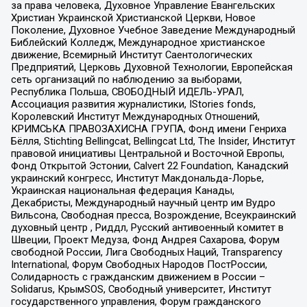
за права человека, Духовное Управление Евангельских
Христиан Украинской Христианской Церкви, Новое
Поколение, Духовное Учебное Заведение Международный
Библейский Колледж, Международное христианское
движение, Всемирный Институт Саентологических
Предприятий, Церковь Духовной Технологии, Европейская
сеть организаций по наблюдению за выборами,
Республика Польша, СВОБОДНЫЙ ИДЕЛЬ-УРАЛ,
Ассоциация развития журналистики, IStories fonds,
Королевский Институт Международных Отношений,
КРИМСЬКА ПРАВОЗАХИСНА ГРУПА, Фонд имени Генриха
Бёлля, Stichting Bellingcat, Bellingcat Ltd, The Insider, Институт
правовой инициативы Центральной и Восточной Европы,
Фонд Открытой Эстонии, Calvert 22 Foundation, Канадский
украинский конгресс, Институт Макдональда-Лорье,
Украинская национальная федерация Канады,
Декабристы, Международный научный центр им Вудро
Вильсона, Свободная пресса, Возрождение, Всеукраинский
духовный центр , Риддл, Русский антивоенный комитет в
Швеции, Проект Медуза, Фонд Андрея Сахарова, Форум
свободной России, Лига Свободных Наций, Transparеncy
International, Форум Свободных Народов ПостРоссии,
Солидарность с гражданским движением в России –
Solidarus, КрымSOS, Свободный университет, Институт
государственного управления, Форум гражданского