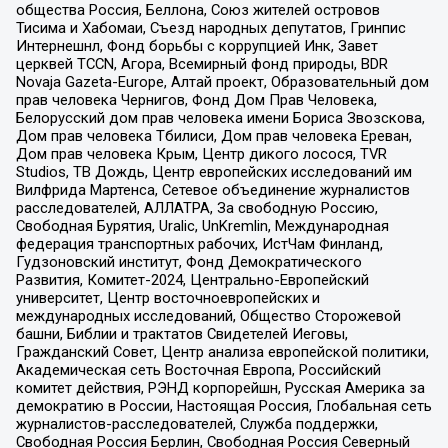
общества Россия, Беллона, Союз жителей островов
Тисима и Хабомаи, Съезд народных депутатов, Гринпис
Интернешнл, Фонд борьбы с коррупцией Инк, Завет
церквей TCCN, Агора, Всемирный фонд природы, BDR
Novaja Gazeta-Europe, Алтай проект, Образовательный дом
прав человека Чернигов, Фонд Дом Прав Человека,
Белорусский дом прав человека имени Бориса Звозскова,
Дом прав человека Тбилиси, Дом прав человека Ереван,
Дом прав человека Крым, Центр дикого лосося, TVR
Studios, ТВ Дождь, Центр европейских исследований им
Вилфрида Мартенса, Сетевое объединение журналистов
расследователей, АЛЛАТРА, За свободную Россию,
Свободная Бурятия, Uralic, UnKremlin, Международная
федерация транспортных рабочих, ИстЧам Финланд,
Гудзоновский институт, Фонд Демократического
Развития, Комитет-2024, Центрально-Европейский
университет, Центр восточноевропейских и
международных исследований, Общество Сторожевой
башни, Библии и трактатов Свидетелей Иеговы,
Гражданский Совет, Центр анализа европейской политики,
Академическая сеть Восточная Европа, Российский
комитет действия, РЭНД корпорейшн, Русская Америка за
демократию в России, Настоящая Россия, Глобальная сеть
журналистов-расследователей, Служба поддержки,
Свободная Россия Берлин, Свободная Россия Северный