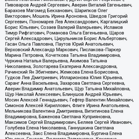
Пивоваров Андрей Сергеевич, Аверин Виталий Евгеньевич,
Барахоев Магомед Бекханович, Шарипков Олег
Викторович, Мошель Ирина Ароновна, Шведов Григорий
Сергеевич, Пономарев Лев Александрович, Каргалицкий
Борис Юльевич, Созаев Валерий Валерьевич, Исламов
Тимур Рифгатович, Романова Ольга Евгеньевна, Щаров
Сергей Алексадрович, Цирульников Борис Альбертович,
Гасан Ольга Павловна, Паутов Юрий Анатольевич,
Верховский Александр Маркович, Пислакова-Паркер
Марина Петровна, Кочеткова Татьяна Владимировна,
Чуркина Наталья Валерьевна, Акимова Татьяна
Николаевна, Золотарева Екатерина Александровна,
Рачинский Ян Збигневич, Жемкова Елена Борисовна,
Гудков Лев Дмитриевич, Илларионова Юлия Юрьевна,
Саранг Анна Васильевна, Захарова Светлана Сергеевна,
Аверин Владимир Анатольевич, Щур Татьяна Михайловна,
Щур Николай Алексеевич, Блинушов Андрей Юрьевич,
Мосин Алексей Геннадьевич, Гефтер Валентин Михайлович,
Симонов Алексей Кириллович, Флиге Ирина Анатольевна,
Мельникова Валентина Дмитриевна, Вититинова Елена
Владимировна, Баженова Светлана Куприяновна,
Максимов Сергей Владимирович, Беляев Сергей Иванович,
Голубева Елена Николаевна, Ганнушкина Светлана
Алексеевна, Закс Елена Владимировна, Буртина Елена
Юрьевна, Гендель Людмила Залмановна, Кокорина