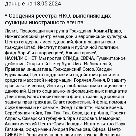
данные на
13.05.2024
* Сведения реестра НКО, выполняющих
функции иностранного агента:
Лилит, Правозащитная группа Гражданин.Армия.Право,
Нижегородский центр немецкой и европейской культуры,
Центр гендерных исследований, Фонд защиты прав
граждан Штаб, Институт права и публичной политики,
Фонд борьбы с коррупцией, Альянс врачей,
НАСИЛИЮ.НЕТ, Мы против СПИДа, СВЕЧА, Гуманитарное
действие, Открытый Петербург, Лига Избирателей,
Правовая инициатива, Гражданский Союз, Хасдей
Ерушалаим, Центр поддержки и содействия развитию
средств массовой информации, Горячая Линия, В защиту
прав заключенных, Институт глобализации и социальных
движений, Центр социально-информационных инициатив
Действие, Благотворительный фонд охраны здоровья и
защиты прав граждан, Благотворительный фонд помощи
осужденным и их семьям, Фонд Тольятти, Новое время,
Серебряная тайга, Так-Так-Так, Сова, центр Анна, Проект
Апрель, Самарская губерния, Эра здоровья, Мемориал,
Аналитический Центр Юрия Левады, Издательство Парк
Гагарина, Фонд имени Андрея Рылькова, Сфера, Центр
СИБАЛЬТ, Уральская правозащитная группа, Женщины