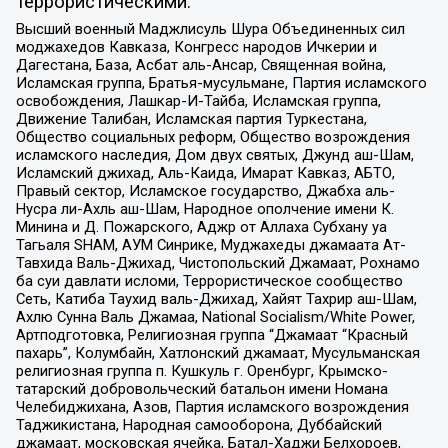
террористическими:
Высший военный Маджлисуль Шура Объединенных сил
моджахедов Кавказа, Конгресс народов Ичкерии и
Дагестана, База, Асбат аль-Ансар, Священная война,
Исламская группа, Братья-мусульмане, Партия исламского
освобождения, Лашкар-И-Тайба, Исламская группа,
Движение Талибан, Исламская партия Туркестана,
Общество социальных реформ, Общество возрождения
исламского наследия, Дом двух святых, Джунд аш-Шам,
Исламский джихад, Аль-Каида, Имарат Кавказ, АБТО,
Правый сектор, Исламское государство, Джабха аль-
Нусра ли-Ахль аш-Шам, Народное ополчение имени К.
Минина и Д. Пожарского, Аджр от Аллаха Субхану уа
Тагьаля SHAM, АУМ Синрике, Муджахеды джамаата Ат-
Тавхида Валь-Джихад, Чистопольский Джамаат, Рохнамо
ба суи давлати исломи, Террористическое сообщество
Сеть, Катиба Таухид валь-Джихад, Хайят Тахрир аш-Шам,
Ахлю Сунна Валь Джамаа, National Socialism/White Power,
Артподготовка, Религиозная группа “Джамаат “Красный
пахарь”, Колумбайн, Хатлонский джамаат, Мусульманская
религиозная группа п. Кушкуль г. Оренбург, Крымско-
татарский добровольческий батальон имени Номана
Челебиджихана, Азов, Партия исламского возрождения
Таджикистана, Народная самооборона, Дуббайский
джамаат, московская ячейка, Батал-Хаджи Белхороев,