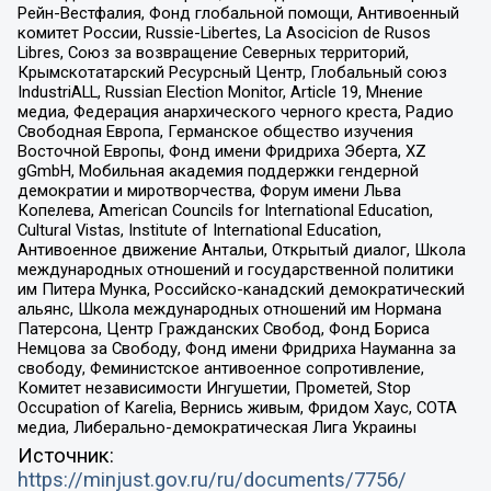
Рейн-Вестфалия, Фонд глобальной помощи, Антивоенный
комитет России, Russie-Libertes, La Asocicion de Rusos
Libres, Союз за возвращение Северных территорий,
Крымскотатарский Ресурсный Центр, Глобальный союз
IndustriALL, Russian Election Monitor, Article 19, Мнение
медиа, Федерация анархического черного креста, Радио
Свободная Европа, Германское общество изучения
Восточной Европы, Фонд имени Фридриха Эберта, XZ
gGmbH, Мобильная академия поддержки гендерной
демократии и миротворчества, Форум имени Льва
Копелева, American Councils for International Education,
Cultural Vistas, Institute of International Education,
Антивоенное движение Антальи, Открытый диалог, Школа
международных отношений и государственной политики
им Питера Мунка, Российско-канадский демократический
альянс, Школа международных отношений им Нормана
Патерсона, Центр Гражданских Свобод, Фонд Бориса
Немцова за Свободу, Фонд имени Фридриха Науманна за
свободу, Феминистское антивоенное сопротивление,
Комитет независимости Ингушетии, Прометей, Stop
Occupation of Karelia, Вернись живым, Фридом Хаус, СОТА
медиа, Либерально-демократическая Лига Украины
Источник:
https://minjust.gov.ru/ru/documents/7756/