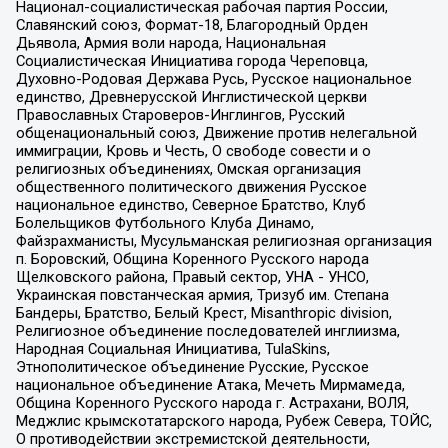
Национал-социалистическая рабочая партия России,
Славянский союз, Формат-18, Благородный Орден
Дьявола, Армия воли народа, Национальная
Социалистическая Инициатива города Череповца,
Духовно-Родовая Держава Русь, Русское национальное
единство, Древнерусской Инглистической церкви
Православных Староверов-Инглингов, Русский
общенациональный союз, Движение против нелегальной
иммиграции, Кровь и Честь, О свободе совести и о
религиозных объединениях, Омская организация
общественного политического движения Русское
национальное единство, Северное Братство, Клуб
Болельщиков Футбольного Клуба Динамо,
Файзрахманисты, Мусульманская религиозная организация
п. Боровский, Община Коренного Русского народа
Щелковского района, Правый сектор, УНА - УНСО,
Украинская повстанческая армия, Тризуб им. Степана
Бандеры, Братство, Белый Крест, Misanthropic division,
Религиозное объединение последователей инглиизма,
Народная Социальная Инициатива, TulaSkins,
Этнополитическое объединение Русские, Русское
национальное объединение Атака, Мечеть Мирмамеда,
Община Коренного Русского народа г. Астрахани, ВОЛЯ,
Меджлис крымскотатарского народа, Рубеж Севера, ТОЙС,
О противодействии экстремистской деятельности,