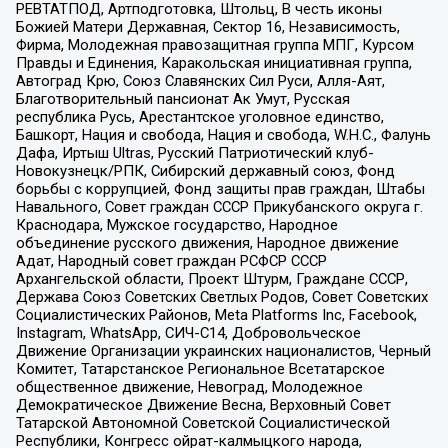
РЕВТАТПОД, Артподготовка, Штольц, В честь иконы
Божией Матери Державная, Сектор 16, Независимость,
Фирма, Молодежная правозащитная группа МПГ, Курсом
Правды и Единения, Каракольская инициативная группа,
Автоград Крю, Союз Славянских Сил Руси, Алля-Аят,
Благотворительный пансионат Ак Умут, Русская
республика Русь, Арестантское уголовное единство,
Башкорт, Нация и свобода, Нация и свобода, W.H.С., Фалунь
Дафа, Иртыш Ultras, Русский Патриотический клуб-
Новокузнецк/РПК, Сибирский державный союз, Фонд
борьбы с коррупцией, Фонд защиты прав граждан, Штабы
Навального, Совет граждан СССР Прикубанского округа г.
Краснодара, Мужское государство, Народное
объединение русского движения, Народное движение
Адат, Народный совет граждан РСФСР СССР
Архангельской области, Проект Штурм, Граждане СССР,
Держава Союз Советских Светлых Родов, Совет Советских
Социалистических Районов, Meta Platforms Inc, Facebook,
Instagram, WhatsApp, СИЧ-С14, Добровольческое
Движение Организации украинских националистов, Черный
Комитет, Татарстанское Региональное Всетатарское
общественное движение, Невоград, Молодежное
Демократическое Движение Весна, Верховный Совет
Татарской Автономной Советской Социалистической
Республики, Конгресс ойрат-калмыцкого народа,