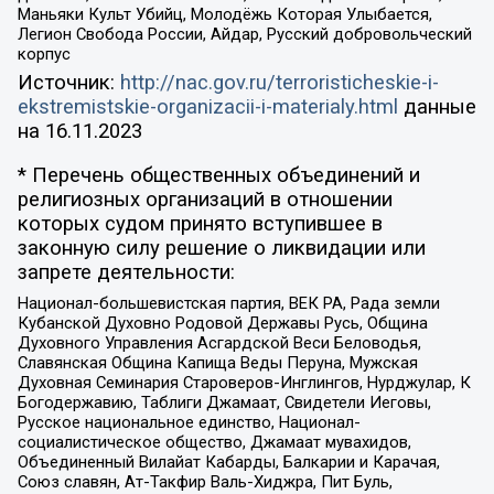
Маньяки Культ Убийц, Молодёжь Которая Улыбается,
Легион Свобода России, Айдар, Русский добровольческий
корпус
Источник:
http://nac.gov.ru/terroristicheskie-i-
ekstremistskie-organizacii-i-materialy.html
данные
на
16.11.2023
* Перечень общественных объединений и
религиозных организаций в отношении
которых судом принято вступившее в
законную силу решение о ликвидации или
запрете деятельности:
Национал-большевистская партия, ВЕК РА, Рада земли
Кубанской Духовно Родовой Державы Русь, Община
Духовного Управления Асгардской Веси Беловодья,
Славянская Община Капища Веды Перуна, Мужская
Духовная Семинария Староверов-Инглингов, Нурджулар, К
Богодержавию, Таблиги Джамаат, Свидетели Иеговы,
Русское национальное единство, Национал-
социалистическое общество, Джамаат мувахидов,
Объединенный Вилайат Кабарды, Балкарии и Карачая,
Союз славян, Ат-Такфир Валь-Хиджра, Пит Буль,