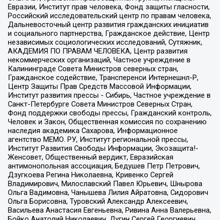
Евразии, Институт прав человека, Фонд защиты гласности,
Российский исследовательский центр по правам человека,
Дальневосточный центр развития гражданских инициатив
и социального партнерства, Гражданское действие, Центр
независимых социологических исследований, Сутяжник,
АКАДЕМИЯ ПО ПРАВАМ ЧЕЛОВЕКА, Центр развития
некоммерческих организаций, Частное учреждение в
Калининграде Совета Министров северных стран,
Гражданское содействие, Трансперенси Интернешнл-Р,
Центр Защиты Прав Средств Массовой Информации,
Институт развития прессы - Сибирь, Частное учреждение в
Санкт-Петербурге Совета Министров Северных Стран,
Фонд поддержки свободы прессы, Гражданский контроль,
Человек и Закон, Общественная комиссия по сохранению
наследия академика Сахарова, Информационное
агентство МЕМО. РУ, Институт региональной прессы,
Институт Развития Свободы Информации, Экозащита!-
Женсовет, Общественный вердикт, Евразийская
антимонопольная ассоциация, Бедушев Петр Петрович,
Дзугкоева Регина Николаевна, Кривенко Сергей
Владимирович, Милославский Павел Юрьевич, Шнырова
Ольга Вадимовна, Чанышева Лилия Айратовна, Сидорович
Ольга Борисовна, Туровский Александр Алексеевич,
Васильева Анастасия Евгеньевна, Ривина Анна Валерьевна,
Бойко Анатолий Николаевич, Дугин Сергей Георгиевич,