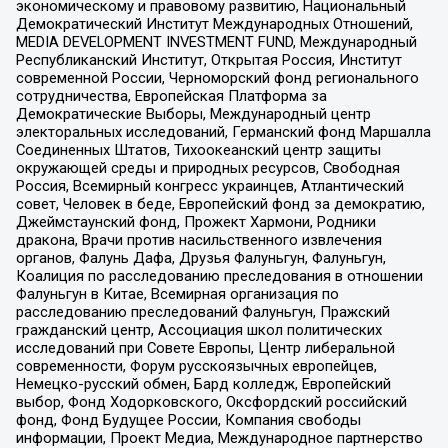
экономическому и правовому развитию, Национальный
Демократический Институт Международных Отношений,
MEDIA DEVELOPMENT INVESTMENT FUND, Международный
Республиканский Институт, Открытая Россия, Институт
современной России, Черноморский фонд регионального
сотрудничества, Европейская Платформа за
Демократические Выборы, Международный центр
электоральных исследований, Германский фонд Маршалла
Соединенных Штатов, Тихоокеанский центр защиты
окружающей среды и природных ресурсов, Свободная
Россия, Всемирный конгресс украинцев, Атлантический
совет, Человек в беде, Европейский фонд за демократию,
Джеймстаунский фонд, Прожект Хармони, Родники
дракона, Врачи против насильственного извлечения
органов, Фалунь Дафа, Друзья Фалуньгун, Фалуньгун,
Коалиция по расследованию преследования в отношении
Фалуньгун в Китае, Всемирная организация по
расследованию преследований Фалуньгун, Пражский
гражданский центр, Ассоциация школ политических
исследований при Совете Европы, Центр либеральной
современности, Форум русскоязычных европейцев,
Немецко-русский обмен, Бард колледж, Европейский
выбор, Фонд Ходорковского, Оксфордский российский
фонд, Фонд Будущее России, Компания свободы
информации, Проект Медиа, Международное партнерство