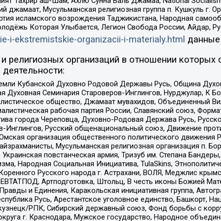
ят Тахрир аш-Шам, Ахлю Сунна Валь Джамаа, National Socialism
ий джамаат, Мусульманская религиозная группа п. Кушкуль г. 
ртия исламского возрождения Таджикистана, Народная самооб
олодёжь Которая Улыбается, Легион Свобода России, Айдар, Р
ie-i-ekstremistskie-organizacii-i-materialy.html
данные
и религиозных организаций в отношении которых 
 деятельности:
земли Кубанской Духовно Родовой Державы Русь, Община Духо
 Духовная Семинария Староверов-Инглингов, Нурджулар, К Бо
листическое общество, Джамаат мувахидов, Объединенный Вил
иалистическая рабочая партия России, Славянский союз, Форма
ива города Череповца, Духовно-Родовая Держава Русь, Русск
-Инглингов, Русский общенациональный союз, Движение против
 Омская организация общественного политического движения Р
йзрахманисты, Мусульманская религиозная организация п. Бо
краинская повстанческая армия, Тризуб им. Степана Бандеры, Бр
зма, Народная Социальная Инициатива, TulaSkins, Этнополитич
оренного Русского народа г. Астрахани, ВОЛЯ, Меджлис крымс
РЕВТАТПОД, Артподготовка, Штольц, В честь иконы Божией Мате
равды и Единения, Каракольская инициативная группа, Автогра
спублика Русь, Арестантское уголовное единство, Башкорт, Наци
окузнецк/РПК, Сибирский державный союз, Фонд борьбы с кор
округа г. Краснодара, Мужское государство, Народное объедин