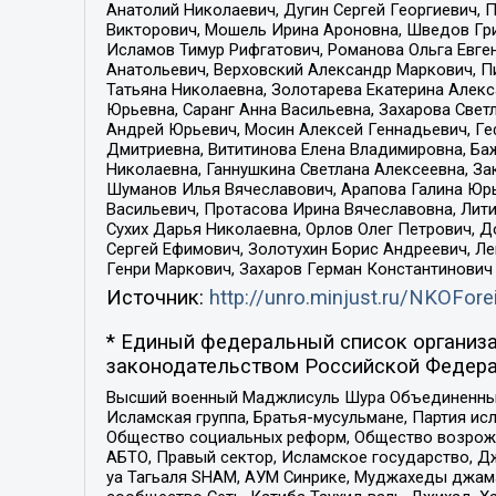
Анатолий Николаевич, Дугин Сергей Георгиевич, 
Викторович, Мошель Ирина Ароновна, Шведов Гри
Исламов Тимур Рифгатович, Романова Ольга Евге
Анатольевич, Верховский Александр Маркович, П
Татьяна Николаевна, Золотарева Екатерина Алек
Юрьевна, Саранг Анна Васильевна, Захарова Свет
Андрей Юрьевич, Мосин Алексей Геннадьевич, Ге
Дмитриевна, Вититинова Елена Владимировна, Ба
Николаевна, Ганнушкина Светлана Алексеевна, За
Шуманов Илья Вячеславович, Арапова Галина Юрь
Васильевич, Протасова Ирина Вячеславовна, Лит
Сухих Дарья Николаевна, Орлов Олег Петрович, 
Сергей Ефимович, Золотухин Борис Андреевич, Л
Генри Маркович, Захаров Герман Константинович
Источник:
http://unro.minjust.ru/NKOFore
* Единый федеральный список организа
законодательством Российской Федера
Высший военный Маджлисуль Шура Объединенных с
Исламская группа, Братья-мусульмане, Партия ис
Общество социальных реформ, Общество возрожд
АБТО, Правый сектор, Исламское государство, Д
уа Тагьаля SHAM, АУМ Синрике, Муджахеды джама