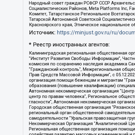
Народный совет граждан РСФСР СССР Архангельск
Социалистических Районов, Meta Platforms Inc, 
Комитет, Татарстанское Региональное Всетатар
Татарской Автономной Советской Социалистическ
Красноярского края, Этническое национальное о
Источник:
https://minjust.gov.ru/ru/doc
* Реестр иностранных агентов:
Калининградская региональная общественная организация "Экозащита!-Женсовет", Фонд содействия защите прав и свобод граждан "Общественный вердикт", Фонд "Институт Развития Свободы Информации", Частное учреждение "Информационное агентство МЕМО. РУ", Региональная общественная организация "Общественная комиссия по сохранению наследия академика Сахарова", Фонд поддержки свободы прессы, Санкт-Петербургская общественная правозащитная организация "Гражданский контроль", Межрегиональная общественная организация "Информационно-просветительский центр "Мемориал", Региональный Фонд "Центр Защиты Прав Средств Массовой Информации", с 05.12.2023 Фонд "Центр Защиты Прав Средств массовой информации", Региональная общественная благотворительная организация помощи беженцам и мигрантам "Гражданское содействие", Негосударственное образовательное учреждение дополнительного профессионального образования (повышение квалификации) специалистов "АКАДЕМИЯ ПО ПРАВАМ ЧЕЛОВЕКА", Свердловская региональная общественная организация "Сутяжник", Автономная некоммерческая организация "Центр независимых социологических исследований", Союз общественных объединений "Российский исследовательский центр по правам человека", Региональное общественное учреждение научно-информационный центр "МЕМОРИАЛ", Некоммерческая организация "Фонд защиты гласности", Автономная некоммерческая организация "Институт прав человека", Городская общественная организация "Екатеринбургское общество "МЕМОРИАЛ", Городская общественная организация "Рязанское историко-просветительское и правозащитное общество "Мемориал" (Рязанский Мемориал), Челябинский региональный орган общественной самодеятельности – женское общественное объединение "Женщины Евразии", Челябинский региональный орган общественной самодеятельности "Уральская правозащитная группа", Фонд содействия защите здоровья и социальной справедливости имени Андрея Рылькова, Автономная Некоммерческая Организация "Аналитический Центр Юрия Левады", Автономная некоммерческая организация социальной поддержки населения "Проект Апрель", Региональная общественная организация помощи женщинам и детям, находящимся в кризисной ситуации "Информационно-методический центр "Анна", Фонд содействия развитию массовых коммуникаций и правовому просвещению "Так-так-Так", Фонд содействия устойчивому развитию "Серебряная тайга", Свердловский региональный общественный фонд социальных проектов "Новое время", "Idel.Реалии", Кавказ.Реалии, Крым.Реалии, Телеканал Настоящее Время, Татаро-башкирская служба Радио Свобода (Azatliq Radiosi), Радио Свободная Европа/Радио Свобода (PCE/PC), "Сибирь.Реалии", "Фактограф", Благотворительный фонд помощи осужденным и их семьям, Автономная некоммерческая организация "Институт глобализации и социальных движений", Фонд "В защиту прав заключенных", Частное учреждение "Центр поддержки и содействия развитию средств массовой информации", Пензенский региональный общественный благотворительный фонд "Гражданский союз", "Север.Реалии", Некоммерческая организация Фонд "Правовая инициатива", 