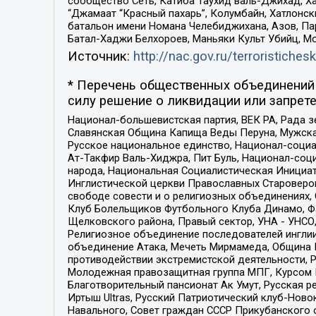
сообщество Сеть, Катиба Таухид валь-Джихад, Хай
“Джамаат “Красный пахарь”, Колумбайн, Хатлонск
батальон имени Номана Челебиджихана, Азов, Па
Батал-Хаджи Белхороев, Маньяки Культ Убийц, М
Источник:
http://nac.gov.ru/terroristichesk
* Перечень общественных объединений 
силу решение о ликвидации или запрете
Национал-большевистская партия, ВЕК РА, Рада 
Славянская Община Капища Веды Перуна, Мужская
Русское национальное единство, Национал-социа
Ат-Такфир Валь-Хиджра, Пит Буль, Национал-соц
народа, Национальная Социалистическая Инициат
Инглистической церкви Православных Староверов
свободе совести и о религиозных объединениях,
Клуб Болельщиков Футбольного Клуба Динамо, Фа
Щелковского района, Правый сектор, УНА - УНСО, У
Религиозное объединение последователей инглии
объединение Атака, Мечеть Мирмамеда, Община К
противодействии экстремистской деятельности, 
Молодежная правозащитная группа МПГ, Курсом П
Благотворительный пансионат Ак Умут, Русская ре
Иртыш Ultras, Русский Патриотический клуб-Нов
Навального, Совет граждан СССР Прикубанского 