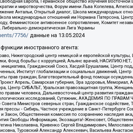
 Свободная Европа, Германское общество изучения Восточной 
и и миротворчества, Форум имени Льва Копелева, American Counci
ое движение Антальи, Открытый диалог, Школа международных отн
Школа международных отношений им Нормана Патерсона, Центр
ду, Феминистское антивоенное сопротивление, Комитет независ
а, Либерально-демократическая Лига Украины
uments/7756/
данные на
13.05.2024
функции иностранного агента:
раво, Нижегородский центр немецкой и европейской культуры,
тики, Фонд борьбы с коррупцией, Альянс врачей, НАСИЛИЮ.НЕТ,
я инициатива, Гражданский Союз, Хасдей Ерушалаим, Центр по
юченных, Институт глобализации и социальных движений, Цент
ты прав граждан, Благотворительный фонд помощи осужденным
а, Проект Апрель, Самарская губерния, Эра здоровья, Мемориал
ера, Центр СИБАЛЬТ, Уральская правозащитная группа, Женщины
по правам человека, Дальневосточный центр развития гражданс
ологических исследований, Сутяжник, АКАДЕМИЯ ПО ПРАВАМ Ч
е Совета Министров северных стран, Гражданское содействие,
я прессы - Сибирь, Частное учреждение в Санкт-Петербурге С
 и Закон, Общественная комиссия по сохранению наследия ак
звития Свободы Информации, Экозащита!-Женсовет, Общественн
Регина Николаевна, Кривенко Сергей Владимирович, Милославс
совна, Туровский Александр Алексеевич, Васильева Анастасия