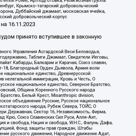
/White Power, Артподготовка, Религиозная группа
Оренбург, Крымско-татарский добровольческий
орона, Дуббайский джамаат, московская ячейка,
усский добровольческий корпус
 на
16.11.2023
судом принято вступившее в законную
вного Управления Асгардской Веси Беловодья,
годержавию, Таблиги Джамаат, Свидетели Иеговы,
айат Кабарды, Балкарии и Карачая, Союз славян,
т-18, Благородный Орден Дьявола, Армия воли
ое национальное единство, Древнерусской
 нелегальной иммиграции, Кровь и Честь, О
усское национальное единство, Северное Братство,
ровский, Община Коренного Русского народа
атство, Белый Крест, Misanthropic division,
еское объединение Русские, Русское национальное
котатарского народа, Рубеж Севера, ТОЙС, О
ри Державная, Сектор 16, Независимость, Фирма,
д Крю, Союз Славянских Сил Руси, Алля-Аят,
я и свобода, Нация и свобода, W.H.С., Фалунь Дафа,
рупцией, Фонд защиты прав граждан, Штабы
ение русского движения, Народное движение Адат,