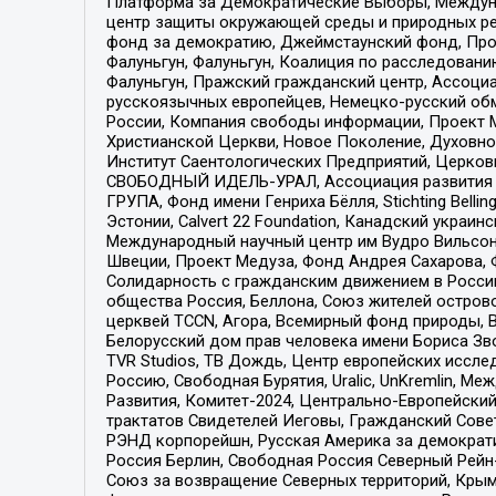
Платформа за Демократические Выборы, Междуна
центр защиты окружающей среды и природных ресу
фонд за демократию, Джеймстаунский фонд, Прож
Фалуньгун, Фалуньгун, Коалиция по расследован
Фалуньгун, Пражский гражданский центр, Ассоци
русскоязычных европейцев, Немецко-русский об
России, Компания свободы информации, Проект М
Христианской Церкви, Новое Поколение, Духовн
Институт Саентологических Предприятий, Церков
СВОБОДНЫЙ ИДЕЛЬ-УРАЛ, Ассоциация развития ж
ГРУПА, Фонд имени Генриха Бёлля, Stichting Bellin
Эстонии, Calvert 22 Foundation, Канадский укра
Международный научный центр им Вудро Вильсона
Швеции, Проект Медуза, Фонд Андрея Сахарова, Ф
Солидарность с гражданским движением в России 
общества Россия, Беллона, Союз жителей острово
церквей TCCN, Агора, Всемирный фонд природы, B
Белорусский дом прав человека имени Бориса Зво
TVR Studios, ТВ Дождь, Центр европейских иссл
Россию, Свободная Бурятия, Uralic, UnKremlin, 
Развития, Комитет-2024, Центрально-Европейски
трактатов Свидетелей Иеговы, Гражданский Совет
РЭНД корпорейшн, Русская Америка за демократи
Россия Берлин, Свободная Россия Северный Рейн-В
Союз за возвращение Северных территорий, Крымско