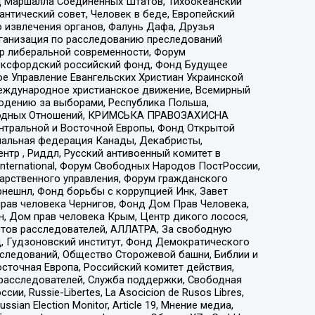
 Маршалла Соединенных Штатов, Тихоокеанский
нтический совет, Человек в беде, Европейский
 извлечения органов, Фалунь Дафа, Друзья
рганизация по расследованию преследований
тр либеральной современности, Форум
 Оксфордский российский фонд, Фонд Будущее
е Управление Евангельских Христиан Украинской
еждународное христианское движение, Всемирный
людению за выборами, Республика Польша,
народных Отношений, КРИМСЬКА ПРАВОЗАХИСНА
ы Центральной и Восточной Европы, Фонд Открытой
иональная федерация Канады, Декабристы,
тр , Риддл, Русский антивоенный комитет в
nternational, Форум Свободных Народов ПостРоссии,
дарственного управления, Форум гражданского
рнешнл, Фонд борьбы с коррупцией Инк, Завет
прав человека Чернигов, Фонд Дом Прав Человека,
н, Дом прав человека Крым, Центр дикого лосося,
стов расследователей, АЛЛАТРА, За свободную
д, Гудзоновский институт, Фонд Демократического
сследований, Общество Сторожевой башни, Библии и
сточная Европа, Российский комитет действия,
-расследователей, Служба поддержки, Свободная
 Russie-Libertes, La Asocicion de Rusos Libres,
an Election Monitor, Article 19, Мнение медиа,