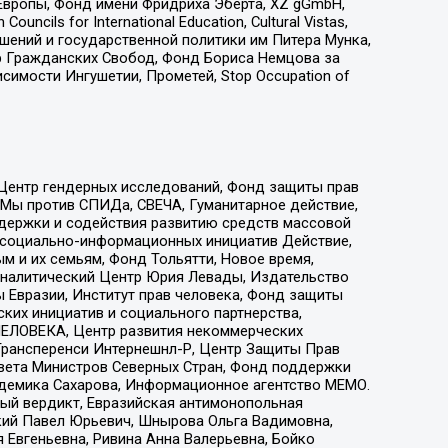
Европы, Фонд имени Фридриха Эберта, XZ gGmbH,
ls for International Education, Cultural Vistas,
ошений и государственной политики им Питера Мунка,
 Гражданских Свобод, Фонд Бориса Немцова за
имости Ингушетии, Прометей, Stop Occupation of
 Центр гендерных исследований, Фонд защиты прав
 Мы против СПИДа, СВЕЧА, Гуманитарное действие,
ддержки и содействия развитию средств массовой
р социально-информационных инициатив Действие,
 и их семьям, Фонд Тольятти, Новое время,
, Аналитический Центр Юрия Левады, Издательство
 Евразии, Институт прав человека, Фонд защиты
ких инициатив и социального партнерства,
ЕЛОВЕКА, Центр развития некоммерческих
 Трансперенси Интернешнл-Р, Центр Защиты Прав
овета Министров Северных Стран, Фонд поддержки
адемика Сахарова, Информационное агентство МЕМО.
ый вердикт, Евразийская антимонопольная
кий Павел Юрьевич, Шнырова Ольга Вадимовна,
 Евгеньевна, Ривина Анна Валерьевна, Бойко