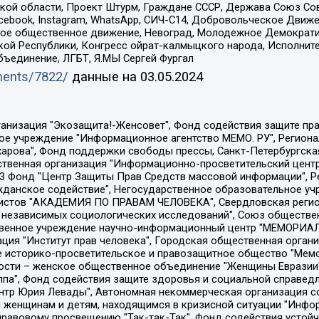
ой области, Проект Штурм, Граждане СССР, Держава Союз Сов
Facebook, Instagram, WhatsApp, СИЧ-С14, Добровольческое Движ
ское общественное движение, Невоград, Молодежное Демократ
ой Республики, Конгресс ойрат-калмыцкого народа, Исполнит
бъединение, ЛГБТ, Я.МЫ Сергей Фургал
uments/7822/
данные на
03.05.2024
Общество с ограниченной ответственностью "Радио Свободная Европа/Радио Свобода", Чешское информационное агентство "MEDIUM-ORIENT", Красноярская региональная общественная организация "Мы против СПИДа", Камалягин Денис Николаевич, Маркелов Сергей Евгеньевич, Пономарев Лев Александрович, Савицкая Людмила Алексеевна, Автономная некоммерческая организация "Центр по работе с проблемой насилия "НАСИЛИЮ.НЕТ", Межрегиональный профессиональный союз работников здравоохранения "Альянс врачей", Юридическое лицо, зарегистрированное в Латвийской Республике, SIA "Medusa Project" (регистрационный номер 40103797863, дата регистрации 10.06.2014), Некоммерческая организация "Фонд по борьбе с коррупцией", Автономная некоммерческая организация "Институт права и публичной политики", Баданин Роман Сергеевич, Гликин Максим Александрович, Железнова Мария Михайловна, Лукьянова Юлия Сергеевна, Маетная Елизавета Витальевна, Маняхин Петр Борисович, Чуракова Ольга Владимировна, Ярош Юлия Петровна, Юридическое лицо "The Insider SIA", зарегистрированное в Риге, Латвийская Республика (дата регистрации 26.06.2015), являющееся администратором доменного имени интернет-издания "The Insider SIA", https://theins.ru, Постернак Алексей Евгеньевич, Рубин Михаил Аркадьевич, Анин Роман Александрович, Юридическое лицо Istories fonds, зарегистрированное в Латвийской Республике (регистрационный номер 50008295751, дата регистрации 24.02.2020), Великовский Дмитрий Александрович, Долинина Ирина Николаевна, Мароховская Алеся Алексеевна, Шлейнов Роман Юрьевич, Шмагун Олеся Валентиновна, Общество с ограниченной ответственностью "Альтаир 2021", Общество с ограниченной ответственностью "Вега 2021", Общество с ограниченной ответственностью "Главный редактор 2021", Общество с ограниченной ответственностью "Ромашки монолит", Важенков Артем Валерьевич, Ивановская областная общественная организация "Центр гендерных исследований", Гурман Юрий Альбертович, Медиапроект "ОВД-Инфо", Егоров Владимир Владимирович, Жилинский Владимир Александрович, Общество с ограниченной ответственностью "ЗП", Иванова София Юрьевна, Карезина Инна Павловна, Кильтау Екатерина Викторовна, Петров Алексей Викторович, Пискунов Сергей Евгеньевич, Смирнов Сергей Сергеевич, Тихонов Михаил Сергеевич, Общество с ограниченной ответственностью "ЖУРНАЛИСТ-ИНОСТРАННЫЙ АГЕНТ", Арапова Галина Юрьевна, Вольтская Татьяна Анатольевна, Американская компания "Mason G.E.S. Anonymous Foundation" (США), являющаяся владельцем интернет-издания https://mnews.world/, Компания "Stichting Bellingcat", зарегистрированная в Нидерландах (дата регистрации 11.07.2018), Захаров Андрей Вячеславович, Клепиковская Екатерина Дмитриевна, Общество с ограниченной ответственностью "МЕМО", Перл Роман Александрович, Симонов Евгений Алексеевич, Соловьева Елена Анатольевна, Сотников Даниил Владимирович, Сурначева Елизавета Дмитриевна, Автономная некоммерческая организация по защите прав человека и информированию населения "Якутия – Наше Мнение", Общество с ограниченной ответственностью "Москоу диджитал медиа", с 26.01.2023 Общество с ограниченной ответственностью "Чайка Белые сады", Ветошкина Валерия Валерьевна, Заговора Максим Александрович, Межрегиональное общественное движение "Российская ЛГБТ - сеть", Оленичев Максим Владимирович, Павлов Иван Юрьевич, Скворцова Елена Сергеевна, Общество с ограниченной ответственностью "Как бы инагент", Кочетков Игорь Викторович, Общество с ограниченной ответственностью "Честные выборы", Еланчик Олег Александрович, Общество с ограниченной ответственностью "Нобелевский призыв", Гималова Регина Эмилевна, Григорьев Андрей Валерьевич, Григорьева Алина Александровна, Ассоциация по содействию защите прав призывников, альтернативнослужащих и военнослужащих "Правозащитная группа "Гражданин.Армия.Право", Хисамова Регина Фаритовна, Автономная некоммерческая организация по реализа