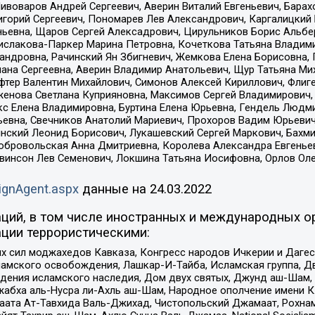
Пивоваров Андрей Сергеевич, Аверин Виталий Евгеньевич, Бара
горий Сергеевич, Пономарев Лев Александрович, Каргалицкий 
ньевна, Щаров Сергей Алексадрович, Цирульников Борис Альбер
ислакова-Паркер Марина Петровна, Кочеткова Татьяна Владими
сандровна, Рачинский Ян Збигневич, Жемкова Елена Борисовна,
лана Сергеевна, Аверин Владимир Анатольевич, Щур Татьяна М
фтер Валентин Михайлович, Симонов Алексей Кириллович, Флиг
женова Светлана Куприяновна, Максимов Сергей Владимирович, 
кс Елена Владимировна, Буртина Елена Юрьевна, Гендель Людм
евна, Свечников Анатолий Мариевич, Прохоров Вадим Юрьевич
инский Леонид Борисович, Лукашевский Сергей Маркович, Бахм
Добровольская Анна Дмитриевна, Королева Александра Евгенье
евинсон Лев Семенович, Локшина Татьяна Иосифовна, Орлов Ол
ignAgent.aspx
данные на
24.03.2022
ций, в том числе иностранных и международных ор
ции террористическими:
ил моджахедов Кавказа, Конгресс народов Ичкерии и Дагеста
ламского освобождения, Лашкар-И-Тайба, Исламская группа, Дв
ения исламского наследия, Дом двух святых, Джунд аш-Шам, 
жабха аль-Нусра ли-Ахль аш-Шам, Народное ополчение имени К.
ата Ат-Тавхида Валь-Джихад, Чистопольский Джамаат, Рохнам