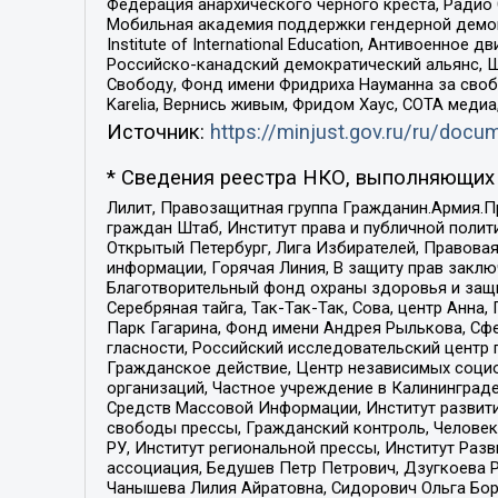
Федерация анархического черного креста, Радио
Мобильная академия поддержки гендерной демократи
Institute of International Education, Антивоенн
Российско-канадский демократический альянс, 
Свободу, Фонд имени Фридриха Науманна за свобо
Karelia, Вернись живым, Фридом Хаус, СОТА меди
Источник:
https://minjust.gov.ru/ru/doc
* Сведения реестра НКО, выполняющих 
Лилит, Правозащитная группа Гражданин.Армия.П
граждан Штаб, Институт права и публичной поли
Открытый Петербург, Лига Избирателей, Правова
информации, Горячая Линия, В защиту прав закл
Благотворительный фонд охраны здоровья и защи
Серебряная тайга, Так-Так-Так, Сова, центр Анн
Парк Гагарина, Фонд имени Андрея Рылькова, Сф
гласности, Российский исследовательский центр 
Гражданское действие, Центр независимых соци
организаций, Частное учреждение в Калининград
Средств Массовой Информации, Институт развити
свободы прессы, Гражданский контроль, Человек
РУ, Институт региональной прессы, Институт Ра
ассоциация, Бедушев Петр Петрович, Дзугкоева 
Чанышева Лилия Айратовна, Сидорович Ольга Бори