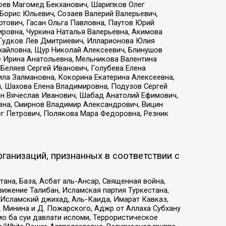
хоев Магомед Бекханович, Шарипков Олег
Борис Юльевич, Созаев Валерий Валерьевич,
тович, Гасан Ольга Павловна, Паутов Юрий
ровна, Чуркина Наталья Валерьевна, Акимова
 Гудков Лев Дмитриевич, Илларионова Юлия
ихайловна, Щур Николай Алексеевич, Блинушов
е Ирина Анатольевна, Мельникова Валентина
Беляев Сергей Иванович, Голубева Елена
ила Залмановна, Кокорина Екатерина Алексеевна,
, Шахова Елена Владимировна, Подузов Сергей
ин Вячеслав Иванович, Шабад Анатолий Ефимович,
вна, Смирнов Владимир Александрович, Вицин
ег Петрович, Полякова Мара Федоровна, Резник
ганизаций, признанных в соответствии с
на, База, Асбат аль-Ансар, Священная война,
ижение Талибан, Исламская партия Туркестана,
Исламский джихад, Аль-Каида, Имарат Кавказ,
 Минина и Д. Пожарского, Аджр от Аллаха Субхану
о ба суи давлати исломи, Террористическое