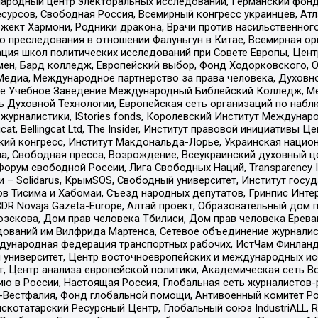
родный центр электоральных исследований, Германский фонд
рсов, Свободная Россия, Всемирный конгресс украинцев, Атла
ект Хармони, Родники дракона, Врачи против насильственного
ию преследования в отношении Фалуньгун в Китае, Всемирная о
ация школ политических исследований при Совете Европы, Цен
мен, Бард колледж, Европейский выбор, Фонд Ходорковского,
едиа, Международное партнерство за права человека, Духовно
ое Учебное Заведение Международный Библейский Колледж, М
ь Духовной Технологии, Европейская сеть организаций по наб
урналистики, IStories fonds, Королевский Институт Между
gcat, Bellingcat Ltd, The Insider, Институт правовой инициатив
инский конгресс, Институт Макдональда-Лорье, Украинская нац
, Свободная пресса, Возрождение, Всеукраинский духовный цен
орум свободной России, Лига Свободных Наций, Transparеncy I
– Solidarus, КрымSOS, Свободный университет, Институт госу
в Тисима и Хабомаи, Съезд народных депутатов, Гринпис Инте
DR Novaja Gazeta-Europe, Алтай проект, Образовательный дом 
зскова, Дом прав человека Тбилиси, Дом прав человека Ерева
едований им Вилфрида Мартенса, Сетевое объединение журнали
Международная федерация транспортных рабочих, ИстЧам Финлан
й университет, Центр восточноевропейских и международных и
, Центр анализа европейской политики, Академическая сеть Во
ю в России, Настоящая Россия, Глобальная сеть журналистов
естфалия, Фонд глобальной помощи, Антивоенный комитет России,
татарский Ресурсный Центр, Глобальный союз IndustriALL, Russi