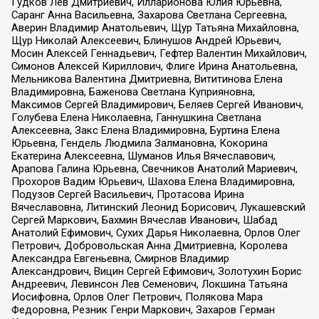
Гудков Лев Дмитриевич, Илларионова Юлия Юрьевна,
Саранг Анна Васильевна, Захарова Светлана Сергеевна,
Аверин Владимир Анатольевич, Щур Татьяна Михайловна,
Щур Николай Алексеевич, Блинушов Андрей Юрьевич,
Мосин Алексей Геннадьевич, Гефтер Валентин Михайлович,
Симонов Алексей Кириллович, Флиге Ирина Анатольевна,
Мельникова Валентина Дмитриевна, Вититинова Елена
Владимировна, Баженова Светлана Куприяновна,
Максимов Сергей Владимирович, Беляев Сергей Иванович,
Голубева Елена Николаевна, Ганнушкина Светлана
Алексеевна, Закс Елена Владимировна, Буртина Елена
Юрьевна, Гендель Людмила Залмановна, Кокорина
Екатерина Алексеевна, Шуманов Илья Вячеславович,
Арапова Галина Юрьевна, Свечников Анатолий Мариевич,
Прохоров Вадим Юрьевич, Шахова Елена Владимировна,
Подузов Сергей Васильевич, Протасова Ирина
Вячеславовна, Литинский Леонид Борисович, Лукашевский
Сергей Маркович, Бахмин Вячеслав Иванович, Шабад
Анатолий Ефимович, Сухих Дарья Николаевна, Орлов Олег
Петрович, Добровольская Анна Дмитриевна, Королева
Александра Евгеньевна, Смирнов Владимир
Александрович, Вицин Сергей Ефимович, Золотухин Борис
Андреевич, Левинсон Лев Семенович, Локшина Татьяна
Иосифовна, Орлов Олег Петрович, Полякова Мара
Федоровна, Резник Генри Маркович, Захаров Герман