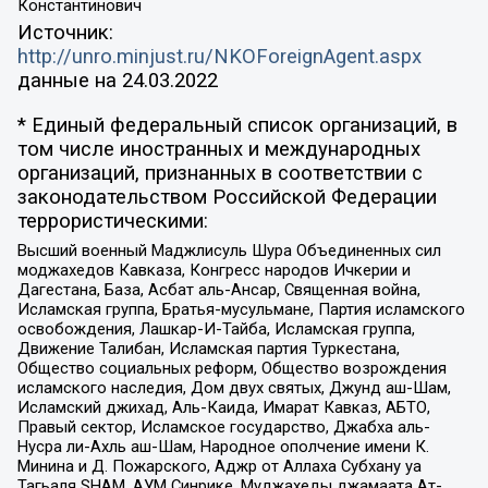
Константинович
Источник:
http://unro.minjust.ru/NKOForeignAgent.aspx
данные на
24.03.2022
* Единый федеральный список организаций, в
том числе иностранных и международных
организаций, признанных в соответствии с
законодательством Российской Федерации
террористическими:
Высший военный Маджлисуль Шура Объединенных сил
моджахедов Кавказа, Конгресс народов Ичкерии и
Дагестана, База, Асбат аль-Ансар, Священная война,
Исламская группа, Братья-мусульмане, Партия исламского
освобождения, Лашкар-И-Тайба, Исламская группа,
Движение Талибан, Исламская партия Туркестана,
Общество социальных реформ, Общество возрождения
исламского наследия, Дом двух святых, Джунд аш-Шам,
Исламский джихад, Аль-Каида, Имарат Кавказ, АБТО,
Правый сектор, Исламское государство, Джабха аль-
Нусра ли-Ахль аш-Шам, Народное ополчение имени К.
Минина и Д. Пожарского, Аджр от Аллаха Субхану уа
Тагьаля SHAM, АУМ Синрике, Муджахеды джамаата Ат-