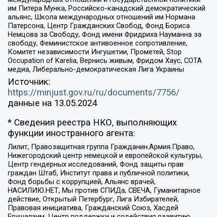
им Питера Мунка, Российско-канадский демократический
альянс, Школа международных отношений им Нормана
Патерсона, Центр Гражданских Свобод, Фонд Бориса
Немцова за Свободу, Фонд имени Фридриха Науманна за
свободу, Феминистское антивоенное сопротивление,
Комитет независимости Ингушетии, Прометей, Stop
Occupation of Karelia, Вернись живым, Фридом Хаус, СОТА
медиа, Либерально-демократическая Лига Украины
Источник:
https://minjust.gov.ru/ru/documents/7756/
данные на
13.05.2024
* Сведения реестра НКО, выполняющих
функции иностранного агента:
Лилит, Правозащитная группа Гражданин.Армия.Право,
Нижегородский центр немецкой и европейской культуры,
Центр гендерных исследований, Фонд защиты прав
граждан Штаб, Институт права и публичной политики,
Фонд борьбы с коррупцией, Альянс врачей,
НАСИЛИЮ.НЕТ, Мы против СПИДа, СВЕЧА, Гуманитарное
действие, Открытый Петербург, Лига Избирателей,
Правовая инициатива, Гражданский Союз, Хасдей
Ерушалаим, Центр поддержки и содействия развитию