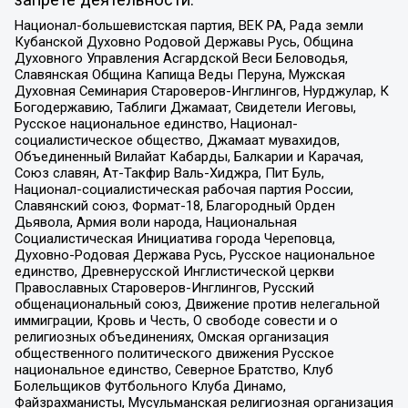
запрете деятельности:
Национал-большевистская партия, ВЕК РА, Рада земли
Кубанской Духовно Родовой Державы Русь, Община
Духовного Управления Асгардской Веси Беловодья,
Славянская Община Капища Веды Перуна, Мужская
Духовная Семинария Староверов-Инглингов, Нурджулар, К
Богодержавию, Таблиги Джамаат, Свидетели Иеговы,
Русское национальное единство, Национал-
социалистическое общество, Джамаат мувахидов,
Объединенный Вилайат Кабарды, Балкарии и Карачая,
Союз славян, Ат-Такфир Валь-Хиджра, Пит Буль,
Национал-социалистическая рабочая партия России,
Славянский союз, Формат-18, Благородный Орден
Дьявола, Армия воли народа, Национальная
Социалистическая Инициатива города Череповца,
Духовно-Родовая Держава Русь, Русское национальное
единство, Древнерусской Инглистической церкви
Православных Староверов-Инглингов, Русский
общенациональный союз, Движение против нелегальной
иммиграции, Кровь и Честь, О свободе совести и о
религиозных объединениях, Омская организация
общественного политического движения Русское
национальное единство, Северное Братство, Клуб
Болельщиков Футбольного Клуба Динамо,
Файзрахманисты, Мусульманская религиозная организация