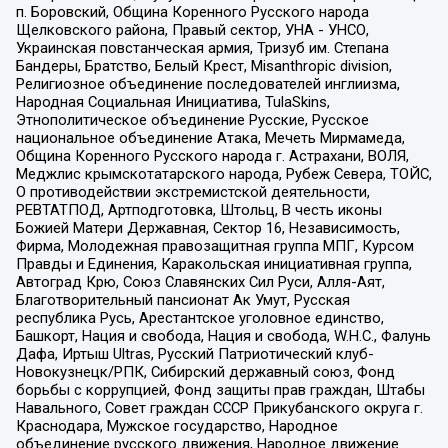
п. Боровский, Община Коренного Русского народа
Щелковского района, Правый сектор, УНА - УНСО,
Украинская повстанческая армия, Тризуб им. Степана
Бандеры, Братство, Белый Крест, Misanthropic division,
Религиозное объединение последователей инглиизма,
Народная Социальная Инициатива, TulaSkins,
Этнополитическое объединение Русские, Русское
национальное объединение Атака, Мечеть Мирмамеда,
Община Коренного Русского народа г. Астрахани, ВОЛЯ,
Меджлис крымскотатарского народа, Рубеж Севера, ТОЙС,
О противодействии экстремистской деятельности,
РЕВТАТПОД, Артподготовка, Штольц, В честь иконы
Божией Матери Державная, Сектор 16, Независимость,
Фирма, Молодежная правозащитная группа МПГ, Курсом
Правды и Единения, Каракольская инициативная группа,
Автоград Крю, Союз Славянских Сил Руси, Алля-Аят,
Благотворительный пансионат Ак Умут, Русская
республика Русь, Арестантское уголовное единство,
Башкорт, Нация и свобода, Нация и свобода, W.H.С., Фалунь
Дафа, Иртыш Ultras, Русский Патриотический клуб-
Новокузнецк/РПК, Сибирский державный союз, Фонд
борьбы с коррупцией, Фонд защиты прав граждан, Штабы
Навального, Совет граждан СССР Прикубанского округа г.
Краснодара, Мужское государство, Народное
объединение русского движения, Народное движение