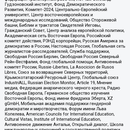
Гудзоновский институт, Фонд Демократического
Развития, Комитет-2024, Центрально-Европейский
университет, Центр восточноевропейских и
международных исследований, Общество Сторожевой
башни, Библии и трактатов Свидетелей Иеговы,
Гражданский Совет, Центр анализа европейской политики,
Академическая сеть Восточная Европа, Российский
комитет действия, РЭНД корпорейшн, Русская Америка за
демократию в России, Настоящая Россия, Глобальная сеть
журналистов-расследователей, Служба поддержки,
Свободная Россия Берлин, Свободная Россия Северный
Рейн-Вестфалия, Фонд глобальной помощи, Антивоенный
комитет России, Russie-Libertes, La Asocicion de Rusos
Libres, Союз за возвращение Северных территорий,
Крымскотатарский Ресурсный Центр, Глобальный союз
IndustriALL, Russian Election Monitor, Article 19, Мнение
медиа, Федерация анархического черного креста, Радио
Свободная Европа, Германское общество изучения
Восточной Европы, Фонд имени Фридриха Эберта, XZ
gGmbH, Мобильная академия поддержки гендерной
демократии и миротворчества, Форум имени Льва
Копелева, American Councils for International Education,
Cultural Vistas, Institute of International Education,
Антивоенное движение Антальи, Открытый диалог, Школа
международных отношений и государственной политики