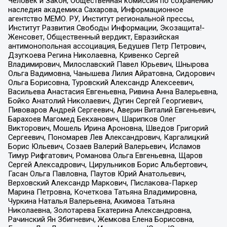
Человек и Закон, Общественная комиссия по сохранению
наследия академика Сахарова, Информационное
агентство МЕМО. РУ, Институт региональной прессы,
Институт Развития Свободы Информации, Экозащита!-
Женсовет, Общественный вердикт, Евразийская
антимонопольная ассоциация, Бедушев Петр Петрович,
Дзугкоева Регина Николаевна, Кривенко Сергей
Владимирович, Милославский Павел Юрьевич, Шнырова
Ольга Вадимовна, Чанышева Лилия Айратовна, Сидорович
Ольга Борисовна, Туровский Александр Алексеевич,
Васильева Анастасия Евгеньевна, Ривина Анна Валерьевна,
Бойко Анатолий Николаевич, Дугин Сергей Георгиевич,
Пивоваров Андрей Сергеевич, Аверин Виталий Евгеньевич,
Барахоев Магомед Бекханович, Шарипков Олег
Викторович, Мошель Ирина Ароновна, Шведов Григорий
Сергеевич, Пономарев Лев Александрович, Каргалицкий
Борис Юльевич, Созаев Валерий Валерьевич, Исламов
Тимур Рифгатович, Романова Ольга Евгеньевна, Щаров
Сергей Алексадрович, Цирульников Борис Альбертович,
Гасан Ольга Павловна, Паутов Юрий Анатольевич,
Верховский Александр Маркович, Пислакова-Паркер
Марина Петровна, Кочеткова Татьяна Владимировна,
Чуркина Наталья Валерьевна, Акимова Татьяна
Николаевна, Золотарева Екатерина Александровна,
Рачинский Ян Збигневич, Жемкова Елена Борисовна,