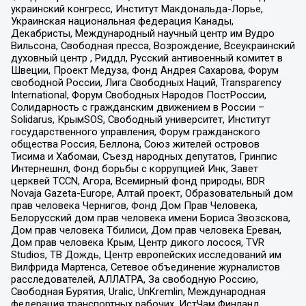
украинский конгресс, Институт Макдональда-Лорье,
Украинская национальная федерация Канады,
Декабристы, Международный научный центр им Вудро
Вильсона, Свободная пресса, Возрождение, Всеукраинский
духовный центр , Риддл, Русский антивоенный комитет в
Швеции, Проект Медуза, Фонд Андрея Сахарова, Форум
свободной России, Лига Свободных Наций, Transparеncy
International, Форум Свободных Народов ПостРоссии,
Солидарность с гражданским движением в России –
Solidarus, КрымSOS, Свободный университет, Институт
государственного управления, Форум гражданского
общества Россия, Беллона, Союз жителей островов
Тисима и Хабомаи, Съезд народных депутатов, Гринпис
Интернешнл, Фонд борьбы с коррупцией Инк, Завет
церквей TCCN, Агора, Всемирный фонд природы, BDR
Novaja Gazeta-Europe, Алтай проект, Образовательный дом
прав человека Чернигов, Фонд Дом Прав Человека,
Белорусский дом прав человека имени Бориса Звозскова,
Дом прав человека Тбилиси, Дом прав человека Ереван,
Дом прав человека Крым, Центр дикого лосося, TVR
Studios, ТВ Дождь, Центр европейских исследований им
Вилфрида Мартенса, Сетевое объединение журналистов
расследователей, АЛЛАТРА, За свободную Россию,
Свободная Бурятия, Uralic, UnKremlin, Международная
федерация транспортных рабочих, ИстЧам Финланд,