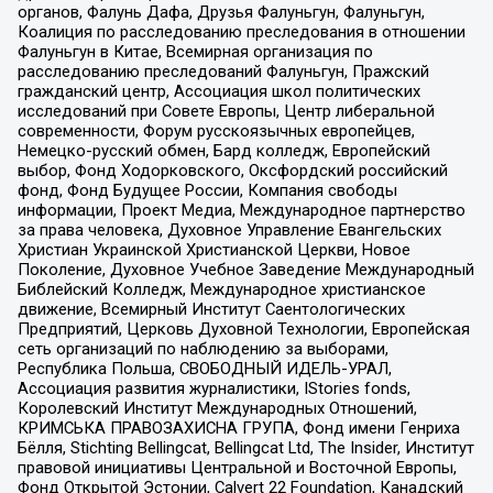
органов, Фалунь Дафа, Друзья Фалуньгун, Фалуньгун,
Коалиция по расследованию преследования в отношении
Фалуньгун в Китае, Всемирная организация по
расследованию преследований Фалуньгун, Пражский
гражданский центр, Ассоциация школ политических
исследований при Совете Европы, Центр либеральной
современности, Форум русскоязычных европейцев,
Немецко-русский обмен, Бард колледж, Европейский
выбор, Фонд Ходорковского, Оксфордский российский
фонд, Фонд Будущее России, Компания свободы
информации, Проект Медиа, Международное партнерство
за права человека, Духовное Управление Евангельских
Христиан Украинской Христианской Церкви, Новое
Поколение, Духовное Учебное Заведение Международный
Библейский Колледж, Международное христианское
движение, Всемирный Институт Саентологических
Предприятий, Церковь Духовной Технологии, Европейская
сеть организаций по наблюдению за выборами,
Республика Польша, СВОБОДНЫЙ ИДЕЛЬ-УРАЛ,
Ассоциация развития журналистики, IStories fonds,
Королевский Институт Международных Отношений,
КРИМСЬКА ПРАВОЗАХИСНА ГРУПА, Фонд имени Генриха
Бёлля, Stichting Bellingcat, Bellingcat Ltd, The Insider, Институт
правовой инициативы Центральной и Восточной Европы,
Фонд Открытой Эстонии, Calvert 22 Foundation, Канадский