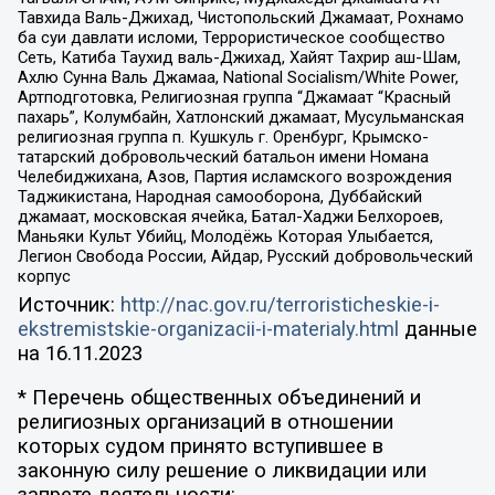
Тавхида Валь-Джихад, Чистопольский Джамаат, Рохнамо
ба суи давлати исломи, Террористическое сообщество
Сеть, Катиба Таухид валь-Джихад, Хайят Тахрир аш-Шам,
Ахлю Сунна Валь Джамаа, National Socialism/White Power,
Артподготовка, Религиозная группа “Джамаат “Красный
пахарь”, Колумбайн, Хатлонский джамаат, Мусульманская
религиозная группа п. Кушкуль г. Оренбург, Крымско-
татарский добровольческий батальон имени Номана
Челебиджихана, Азов, Партия исламского возрождения
Таджикистана, Народная самооборона, Дуббайский
джамаат, московская ячейка, Батал-Хаджи Белхороев,
Маньяки Культ Убийц, Молодёжь Которая Улыбается,
Легион Свобода России, Айдар, Русский добровольческий
корпус
Источник:
http://nac.gov.ru/terroristicheskie-i-
ekstremistskie-organizacii-i-materialy.html
данные
на
16.11.2023
* Перечень общественных объединений и
религиозных организаций в отношении
которых судом принято вступившее в
законную силу решение о ликвидации или