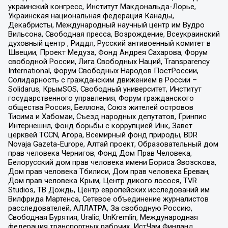
украинский конгресс, Институт Макдональда-Лорье,
Украинская национальная федерация Канады,
Декабристы, Международный научный центр им Вудро
Вильсона, Свободная пресса, Возрождение, Всеукраинский
духовный центр , Риддл, Русский антивоенный комитет в
Швеции, Проект Медуза, Фонд Андрея Сахарова, Форум
свободной России, Лига Свободных Наций, Transparеncy
International, Форум Свободных Народов ПостРоссии,
Солидарность с гражданским движением в России –
Solidarus, КрымSOS, Свободный университет, Институт
государственного управления, Форум гражданского
общества Россия, Беллона, Союз жителей островов
Тисима и Хабомаи, Съезд народных депутатов, Гринпис
Интернешнл, Фонд борьбы с коррупцией Инк, Завет
церквей TCCN, Агора, Всемирный фонд природы, BDR
Novaja Gazeta-Europe, Алтай проект, Образовательный дом
прав человека Чернигов, Фонд Дом Прав Человека,
Белорусский дом прав человека имени Бориса Звозскова,
Дом прав человека Тбилиси, Дом прав человека Ереван,
Дом прав человека Крым, Центр дикого лосося, TVR
Studios, ТВ Дождь, Центр европейских исследований им
Вилфрида Мартенса, Сетевое объединение журналистов
расследователей, АЛЛАТРА, За свободную Россию,
Свободная Бурятия, Uralic, UnKremlin, Международная
федерация транспортных рабочих, ИстЧам Финланд,