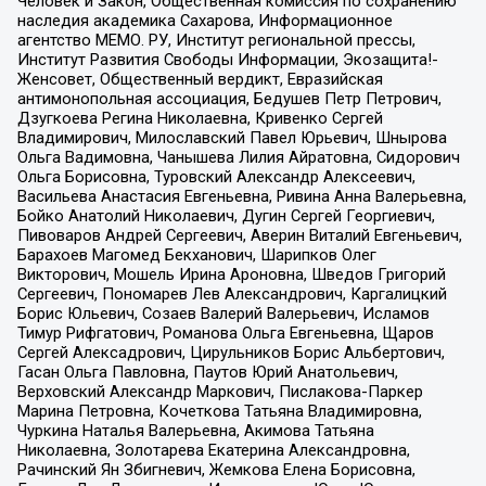
Человек и Закон, Общественная комиссия по сохранению
наследия академика Сахарова, Информационное
агентство МЕМО. РУ, Институт региональной прессы,
Институт Развития Свободы Информации, Экозащита!-
Женсовет, Общественный вердикт, Евразийская
антимонопольная ассоциация, Бедушев Петр Петрович,
Дзугкоева Регина Николаевна, Кривенко Сергей
Владимирович, Милославский Павел Юрьевич, Шнырова
Ольга Вадимовна, Чанышева Лилия Айратовна, Сидорович
Ольга Борисовна, Туровский Александр Алексеевич,
Васильева Анастасия Евгеньевна, Ривина Анна Валерьевна,
Бойко Анатолий Николаевич, Дугин Сергей Георгиевич,
Пивоваров Андрей Сергеевич, Аверин Виталий Евгеньевич,
Барахоев Магомед Бекханович, Шарипков Олег
Викторович, Мошель Ирина Ароновна, Шведов Григорий
Сергеевич, Пономарев Лев Александрович, Каргалицкий
Борис Юльевич, Созаев Валерий Валерьевич, Исламов
Тимур Рифгатович, Романова Ольга Евгеньевна, Щаров
Сергей Алексадрович, Цирульников Борис Альбертович,
Гасан Ольга Павловна, Паутов Юрий Анатольевич,
Верховский Александр Маркович, Пислакова-Паркер
Марина Петровна, Кочеткова Татьяна Владимировна,
Чуркина Наталья Валерьевна, Акимова Татьяна
Николаевна, Золотарева Екатерина Александровна,
Рачинский Ян Збигневич, Жемкова Елена Борисовна,