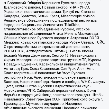
п. Боровский, Община Коренного Русского народа
Щелковского района, Правый сектор, УНА - УНСО,
Украинская повстанческая армия, Тризуб им. Степана
Бандеры, Братство, Белый Крест, Misanthropic division,
Религиозное объединение последователей инглиизма,
Народная Социальная Инициатива, TulaSkins,
Этнополитическое объединение Русские, Русское
национальное объединение Атака, Мечеть Мирмамеда,
Община Коренного Русского народа г. Астрахани, ВОЛЯ,
Меджлис крымскотатарского народа, Рубеж Севера, ТОЙС,
О противодействии экстремистской деятельности,
РЕВТАТПОД, Артподготовка, Штольц, В честь иконы
Божией Матери Державная, Сектор 16, Независимость,
Фирма, Молодежная правозащитная группа МПГ, Курсом
Правды и Единения, Каракольская инициативная группа,
Автоград Крю, Союз Славянских Сил Руси, Алля-Аят,
Благотворительный пансионат Ак Умут, Русская
республика Русь, Арестантское уголовное единство,
Башкорт, Нация и свобода, Нация и свобода, W.H.С., Фалунь
Дафа, Иртыш Ultras, Русский Патриотический клуб-
Новокузнецк/РПК, Сибирский державный союз, Фонд
борьбы с коррупцией, Фонд защиты прав граждан, Штабы
Навального, Совет граждан СССР Прикубанского округа г.
Краснодара, Мужское государство, Народное
объединение русского движения, Народное движение