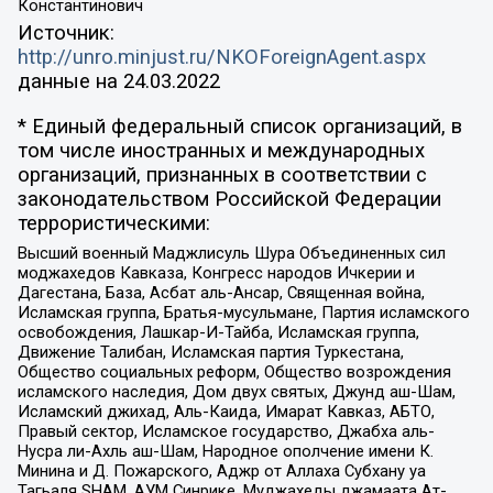
Константинович
Источник:
http://unro.minjust.ru/NKOForeignAgent.aspx
данные на
24.03.2022
* Единый федеральный список организаций, в
том числе иностранных и международных
организаций, признанных в соответствии с
законодательством Российской Федерации
террористическими:
Высший военный Маджлисуль Шура Объединенных сил
моджахедов Кавказа, Конгресс народов Ичкерии и
Дагестана, База, Асбат аль-Ансар, Священная война,
Исламская группа, Братья-мусульмане, Партия исламского
освобождения, Лашкар-И-Тайба, Исламская группа,
Движение Талибан, Исламская партия Туркестана,
Общество социальных реформ, Общество возрождения
исламского наследия, Дом двух святых, Джунд аш-Шам,
Исламский джихад, Аль-Каида, Имарат Кавказ, АБТО,
Правый сектор, Исламское государство, Джабха аль-
Нусра ли-Ахль аш-Шам, Народное ополчение имени К.
Минина и Д. Пожарского, Аджр от Аллаха Субхану уа
Тагьаля SHAM, АУМ Синрике, Муджахеды джамаата Ат-