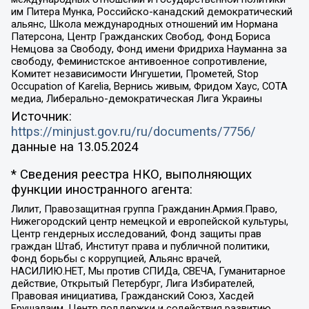
им Питера Мунка, Российско-канадский демократический
альянс, Школа международных отношений им Нормана
Патерсона, Центр Гражданских Свобод, Фонд Бориса
Немцова за Свободу, Фонд имени Фридриха Науманна за
свободу, Феминистское антивоенное сопротивление,
Комитет независимости Ингушетии, Прометей, Stop
Occupation of Karelia, Вернись живым, Фридом Хаус, СОТА
медиа, Либерально-демократическая Лига Украины
Источник:
https://minjust.gov.ru/ru/documents/7756/
данные на
13.05.2024
* Сведения реестра НКО, выполняющих
функции иностранного агента:
Лилит, Правозащитная группа Гражданин.Армия.Право,
Нижегородский центр немецкой и европейской культуры,
Центр гендерных исследований, Фонд защиты прав
граждан Штаб, Институт права и публичной политики,
Фонд борьбы с коррупцией, Альянс врачей,
НАСИЛИЮ.НЕТ, Мы против СПИДа, СВЕЧА, Гуманитарное
действие, Открытый Петербург, Лига Избирателей,
Правовая инициатива, Гражданский Союз, Хасдей
Ерушалаим, Центр поддержки и содействия развитию