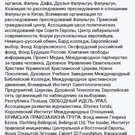
органов, Фалунь Дафа, Друзья Фалуньгун, Фалуньгун,
Коалиция по расследованию преследования в отношении
Фалуньгун в Китае, Всемирная организация по
расследованию преследований Фалуньгун, Пражский
гражданский центр, Ассоциация школ политических
исследований при Совете Европы, Центр либеральной
современности, Форум русскоязычных европейцев,
Немецко-русский обмен, Бард колледж, Европейский
выбор, Фонд Ходорковского, Оксфордский российский
фонд, Фонд Будущее России, Компания свободы
информации, Проект Медиа, Международное партнерство
за права человека, Духовное Управление Евангельских
Христиан Украинской Христианской Церкви, Новое
Поколение, Духовное Учебное Заведение Международный
Библейский Колледж, Международное христианское
движение, Всемирный Институт Саентологических
Предприятий, Церковь Духовной Технологии, Европейская
сеть организаций по наблюдению за выборами,
Республика Польша, СВОБОДНЫЙ ИДЕЛЬ-УРАЛ,
Ассоциация развития журналистики, IStories fonds,
Королевский Институт Международных Отношений,
КРИМСЬКА ПРАВОЗАХИСНА ГРУПА, Фонд имени Генриха
Бёлля, Stichting Bellingcat, Bellingcat Ltd, The Insider, Институт
правовой инициативы Центральной и Восточной Европы,
Фонд Открытой Эстонии, Calvert 22 Foundation, Канадский