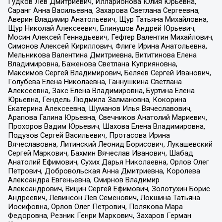
Гудков Лев Дмитриевич, Илларионова Юлия Юрьевна,
Саранг Анна Васильевна, Захарова Светлана Сергеевна,
Аверин Владимир Анатольевич, Щур Татьяна Михайловна,
Щур Николай Алексеевич, Блинушов Андрей Юрьевич,
Мосин Алексей Геннадьевич, Гефтер Валентин Михайлович,
Симонов Алексей Кириллович, Флиге Ирина Анатольевна,
Мельникова Валентина Дмитриевна, Вититинова Елена
Владимировна, Баженова Светлана Куприяновна,
Максимов Сергей Владимирович, Беляев Сергей Иванович,
Голубева Елена Николаевна, Ганнушкина Светлана
Алексеевна, Закс Елена Владимировна, Буртина Елена
Юрьевна, Гендель Людмила Залмановна, Кокорина
Екатерина Алексеевна, Шуманов Илья Вячеславович,
Арапова Галина Юрьевна, Свечников Анатолий Мариевич,
Прохоров Вадим Юрьевич, Шахова Елена Владимировна,
Подузов Сергей Васильевич, Протасова Ирина
Вячеславовна, Литинский Леонид Борисович, Лукашевский
Сергей Маркович, Бахмин Вячеслав Иванович, Шабад
Анатолий Ефимович, Сухих Дарья Николаевна, Орлов Олег
Петрович, Добровольская Анна Дмитриевна, Королева
Александра Евгеньевна, Смирнов Владимир
Александрович, Вицин Сергей Ефимович, Золотухин Борис
Андреевич, Левинсон Лев Семенович, Локшина Татьяна
Иосифовна, Орлов Олег Петрович, Полякова Мара
Федоровна, Резник Генри Маркович, Захаров Герман