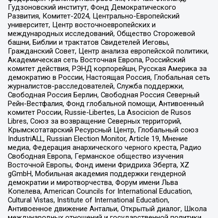
Гудзоновский институт, Фонд Демократического
Развития, Комитет-2024, Центрально-Европейский
университет, Центр восточноевропейских и
международных исследований, Общество Сторожевой
башни, Библии и трактатов Свидетелей Иеговы,
Гражданский Совет, Центр анализа европейской политики,
Академическая сеть Восточная Европа, Российский
комитет действия, РЭНД корпорейшн, Русская Америка за
демократию в России, Настоящая Россия, Глобальная сеть
журналистов-расследователей, Служба поддержки,
Свободная Россия Берлин, Свободная Россия Северный
Рейн-Вестфалия, Фонд глобальной помощи, Антивоенный
комитет России, Russie-Libertes, La Asocicion de Rusos
Libres, Союз за возвращение Северных территорий,
Крымскотатарский Ресурсный Центр, Глобальный союз
IndustriALL, Russian Election Monitor, Article 19, Мнение
медиа, Федерация анархического черного креста, Радио
Свободная Европа, Германское общество изучения
Восточной Европы, Фонд имени Фридриха Эберта, XZ
gGmbH, Мобильная академия поддержки гендерной
демократии и миротворчества, Форум имени Льва
Копелева, American Councils for International Education,
Cultural Vistas, Institute of International Education,
Антивоенное движение Антальи, Открытый диалог, Школа
международных отношений и государственной политики