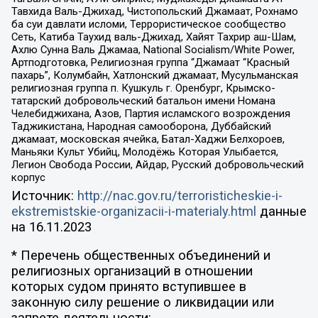
Тавхида Валь-Джихад, Чистопольский Джамаат, Рохнамо
ба суи давлати исломи, Террористическое сообщество
Сеть, Катиба Таухид валь-Джихад, Хайят Тахрир аш-Шам,
Ахлю Сунна Валь Джамаа, National Socialism/White Power,
Артподготовка, Религиозная группа “Джамаат “Красный
пахарь”, Колумбайн, Хатлонский джамаат, Мусульманская
религиозная группа п. Кушкуль г. Оренбург, Крымско-
татарский добровольческий батальон имени Номана
Челебиджихана, Азов, Партия исламского возрождения
Таджикистана, Народная самооборона, Дуббайский
джамаат, московская ячейка, Батал-Хаджи Белхороев,
Маньяки Культ Убийц, Молодёжь Которая Улыбается,
Легион Свобода России, Айдар, Русский добровольческий
корпус
Источник:
http://nac.gov.ru/terroristicheskie-i-
ekstremistskie-organizacii-i-materialy.html
данные
на
16.11.2023
* Перечень общественных объединений и
религиозных организаций в отношении
которых судом принято вступившее в
законную силу решение о ликвидации или