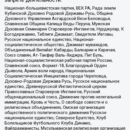
запрете деятельности:
Национал-большевистская партия, ВЕК РА, Рада земли
Кубанской Духовно Родовой Державы Русь, Община
Духовного Управления Асгардской Веси Беловодья,
Славянская Община Капища Веды Перуна, Мужская
Духовная Семинария Староверов-Инглингов, Нурджулар, К
Богодержавию, Таблиги Джамаат, Свидетели Иеговы,
Русское национальное единство, Национал-
социалистическое общество, Джамаат мувахидов,
Объединенный Вилайат Кабарды, Балкарии и Карачая,
Союз славян, Ат-Такфир Валь-Хиджра, Пит Буль,
Национал-социалистическая рабочая партия России,
Славянский союз, Формат-18, Благородный Орден
Дьявола, Армия воли народа, Национальная
Социалистическая Инициатива города Череповца,
Духовно-Родовая Держава Русь, Русское национальное
единство, Древнерусской Инглистической церкви
Православных Староверов-Инглингов, Русский
общенациональный союз, Движение против нелегальной
иммиграции, Кровь и Честь, О свободе совести и о
религиозных объединениях, Омская организация
общественного политического движения Русское
национальное единство, Северное Братство, Клуб
Болельщиков Футбольного Клуба Динамо,
Файзрахманисты, Мусульманская религиозная организация