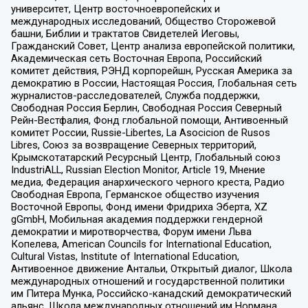
университет, Центр восточноевропейских и
международных исследований, Общество Сторожевой
башни, Библии и трактатов Свидетелей Иеговы,
Гражданский Совет, Центр анализа европейской политики,
Академическая сеть Восточная Европа, Российский
комитет действия, РЭНД корпорейшн, Русская Америка за
демократию в России, Настоящая Россия, Глобальная сеть
журналистов-расследователей, Служба поддержки,
Свободная Россия Берлин, Свободная Россия Северный
Рейн-Вестфалия, Фонд глобальной помощи, Антивоенный
комитет России, Russie-Libertes, La Asocicion de Rusos
Libres, Союз за возвращение Северных территорий,
Крымскотатарский Ресурсный Центр, Глобальный союз
IndustriALL, Russian Election Monitor, Article 19, Мнение
медиа, Федерация анархического черного креста, Радио
Свободная Европа, Германское общество изучения
Восточной Европы, Фонд имени Фридриха Эберта, XZ
gGmbH, Мобильная академия поддержки гендерной
демократии и миротворчества, Форум имени Льва
Копелева, American Councils for International Education,
Cultural Vistas, Institute of International Education,
Антивоенное движение Антальи, Открытый диалог, Школа
международных отношений и государственной политики
им Питера Мунка, Российско-канадский демократический
альянс, Школа международных отношений им Нормана