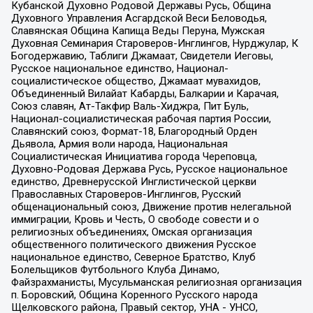
Кубанской Духовно Родовой Державы Русь, Община
Духовного Управления Асгардской Веси Беловодья,
Славянская Община Капища Веды Перуна, Мужская
Духовная Семинария Староверов-Инглингов, Нурджулар, К
Богодержавию, Таблиги Джамаат, Свидетели Иеговы,
Русское национальное единство, Национал-
социалистическое общество, Джамаат мувахидов,
Объединенный Вилайат Кабарды, Балкарии и Карачая,
Союз славян, Ат-Такфир Валь-Хиджра, Пит Буль,
Национал-социалистическая рабочая партия России,
Славянский союз, Формат-18, Благородный Орден
Дьявола, Армия воли народа, Национальная
Социалистическая Инициатива города Череповца,
Духовно-Родовая Держава Русь, Русское национальное
единство, Древнерусской Инглистической церкви
Православных Староверов-Инглингов, Русский
общенациональный союз, Движение против нелегальной
иммиграции, Кровь и Честь, О свободе совести и о
религиозных объединениях, Омская организация
общественного политического движения Русское
национальное единство, Северное Братство, Клуб
Болельщиков Футбольного Клуба Динамо,
Файзрахманисты, Мусульманская религиозная организация
п. Боровский, Община Коренного Русского народа
Щелковского района, Правый сектор, УНА - УНСО,