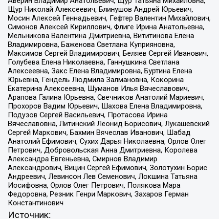
Аверин Владимир Анатольевич, Щур Татьяна Михайловна,
Щур Николай Алексеевич, Блинушов Андрей Юрьевич,
Мосин Алексей Геннадьевич, Гефтер Валентин Михайлович,
Симонов Алексей Кириллович, Флиге Ирина Анатольевна,
Мельникова Валентина Дмитриевна, Вититинова Елена
Владимировна, Баженова Светлана Куприяновна,
Максимов Сергей Владимирович, Беляев Сергей Иванович,
Голубева Елена Николаевна, Ганнушкина Светлана
Алексеевна, Закс Елена Владимировна, Буртина Елена
Юрьевна, Гендель Людмила Залмановна, Кокорина
Екатерина Алексеевна, Шуманов Илья Вячеславович,
Арапова Галина Юрьевна, Свечников Анатолий Мариевич,
Прохоров Вадим Юрьевич, Шахова Елена Владимировна,
Подузов Сергей Васильевич, Протасова Ирина
Вячеславовна, Литинский Леонид Борисович, Лукашевский
Сергей Маркович, Бахмин Вячеслав Иванович, Шабад
Анатолий Ефимович, Сухих Дарья Николаевна, Орлов Олег
Петрович, Добровольская Анна Дмитриевна, Королева
Александра Евгеньевна, Смирнов Владимир
Александрович, Вицин Сергей Ефимович, Золотухин Борис
Андреевич, Левинсон Лев Семенович, Локшина Татьяна
Иосифовна, Орлов Олег Петрович, Полякова Мара
Федоровна, Резник Генри Маркович, Захаров Герман
Константинович
Источник: