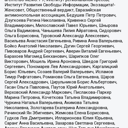
Институт Развития Свободы Информации, Экозащита!-
Женсовет, Общественный вердикт, Евразийская
антимонопольная ассоциация, Бедушев Петр Петрович,
Дзугкоева Регина Николаевна, Кривенко Сергей
Владимирович, Милославский Павел Юрьевич, Шнырова
Ольга Вадимовна, Чанышева Лилия Айратовна, Сидорович
Ольга Борисовна, Туровский Александр Алексеевич,
Васильева Анастасия Евгеньевна, Ривина Анна Валерьевна,
Бойко Анатолий Николаевич, Дугин Сергей Георгиевич,
Пивоваров Андрей Сергеевич, Аверин Виталий Евгеньевич,
Барахоев Магомед Бекханович, Шарипков Олег
Викторович, Мошель Ирина Ароновна, Шведов Григорий
Сергеевич, Пономарев Лев Александрович, Каргалицкий
Борис Юльевич, Созаев Валерий Валерьевич, Исламов
Тимур Рифгатович, Романова Ольга Евгеньевна, Щаров
Сергей Алексадрович, Цирульников Борис Альбертович,
Гасан Ольга Павловна, Паутов Юрий Анатольевич,
Верховский Александр Маркович, Пислакова-Паркер
Марина Петровна, Кочеткова Татьяна Владимировна,
Чуркина Наталья Валерьевна, Акимова Татьяна
Николаевна, Золотарева Екатерина Александровна,
Рачинский Ян Збигневич, Жемкова Елена Борисовна,
Гудков Лев Дмитриевич, Илларионова Юлия Юрьевна,
Саранг Анна Васильевна, Захарова Светлана Сергеевна,