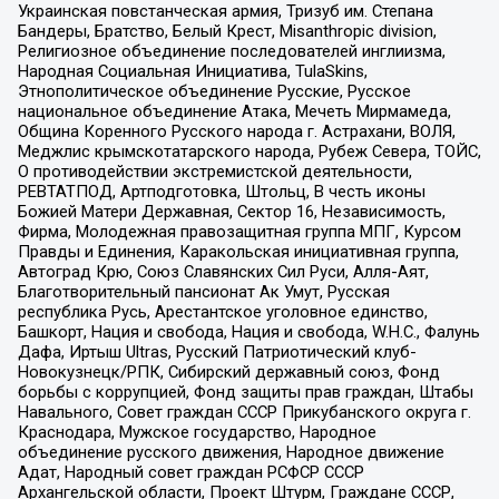
Украинская повстанческая армия, Тризуб им. Степана
Бандеры, Братство, Белый Крест, Misanthropic division,
Религиозное объединение последователей инглиизма,
Народная Социальная Инициатива, TulaSkins,
Этнополитическое объединение Русские, Русское
национальное объединение Атака, Мечеть Мирмамеда,
Община Коренного Русского народа г. Астрахани, ВОЛЯ,
Меджлис крымскотатарского народа, Рубеж Севера, ТОЙС,
О противодействии экстремистской деятельности,
РЕВТАТПОД, Артподготовка, Штольц, В честь иконы
Божией Матери Державная, Сектор 16, Независимость,
Фирма, Молодежная правозащитная группа МПГ, Курсом
Правды и Единения, Каракольская инициативная группа,
Автоград Крю, Союз Славянских Сил Руси, Алля-Аят,
Благотворительный пансионат Ак Умут, Русская
республика Русь, Арестантское уголовное единство,
Башкорт, Нация и свобода, Нация и свобода, W.H.С., Фалунь
Дафа, Иртыш Ultras, Русский Патриотический клуб-
Новокузнецк/РПК, Сибирский державный союз, Фонд
борьбы с коррупцией, Фонд защиты прав граждан, Штабы
Навального, Совет граждан СССР Прикубанского округа г.
Краснодара, Мужское государство, Народное
объединение русского движения, Народное движение
Адат, Народный совет граждан РСФСР СССР
Архангельской области, Проект Штурм, Граждане СССР,