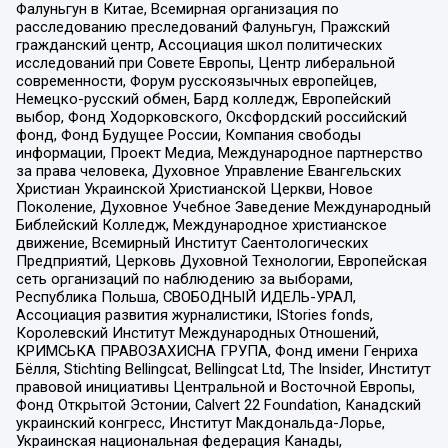
Фалуньгун в Китае, Всемирная организация по
расследованию преследований Фалуньгун, Пражский
гражданский центр, Ассоциация школ политических
исследований при Совете Европы, Центр либеральной
современности, Форум русскоязычных европейцев,
Немецко-русский обмен, Бард колледж, Европейский
выбор, Фонд Ходорковского, Оксфордский российский
фонд, Фонд Будущее России, Компания свободы
информации, Проект Медиа, Международное партнерство
за права человека, Духовное Управление Евангельских
Христиан Украинской Христианской Церкви, Новое
Поколение, Духовное Учебное Заведение Международный
Библейский Колледж, Международное христианское
движение, Всемирный Институт Саентологических
Предприятий, Церковь Духовной Технологии, Европейская
сеть организаций по наблюдению за выборами,
Республика Польша, СВОБОДНЫЙ ИДЕЛЬ-УРАЛ,
Ассоциация развития журналистики, IStories fonds,
Королевский Институт Международных Отношений,
КРИМСЬКА ПРАВОЗАХИСНА ГРУПА, Фонд имени Генриха
Бёлля, Stichting Bellingcat, Bellingcat Ltd, The Insider, Институт
правовой инициативы Центральной и Восточной Европы,
Фонд Открытой Эстонии, Calvert 22 Foundation, Канадский
украинский конгресс, Институт Макдональда-Лорье,
Украинская национальная федерация Канады,