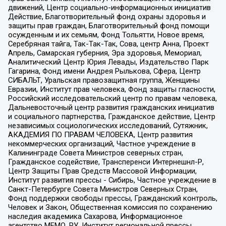
движений, Центр социально-информационных инициатив
Действие, Благотворительный фонд охраны здоровья и
защиты прав граждан, Благотворительный фонд помощи
осужденным и их семьям, Фонд Тольятти, Новое время,
Серебряная тайга, Так-Так-Так, Сова, центр Анна, Проект
Апрель, Самарская губерния, Эра здоровья, Мемориал,
Аналитический Центр Юрия Левады, Издательство Парк
Гагарина, Фонд имени Андрея Рылькова, Сфера, Центр
СИБАЛЬТ, Уральская правозащитная группа, Женщины
Евразии, Институт прав человека, Фонд защиты гласности,
Российский исследовательский центр по правам человека,
Дальневосточный центр развития гражданских инициатив
и социального партнерства, Гражданское действие, Центр
независимых социологических исследований, Сутяжник,
АКАДЕМИЯ ПО ПРАВАМ ЧЕЛОВЕКА, Центр развития
некоммерческих организаций, Частное учреждение в
Калининграде Совета Министров северных стран,
Гражданское содействие, Трансперенси Интернешнл-Р,
Центр Защиты Прав Средств Массовой Информации,
Институт развития прессы - Сибирь, Частное учреждение в
Санкт-Петербурге Совета Министров Северных Стран,
Фонд поддержки свободы прессы, Гражданский контроль,
Человек и Закон, Общественная комиссия по сохранению
наследия академика Сахарова, Информационное
агентство МЕМО. РУ, Институт региональной прессы,