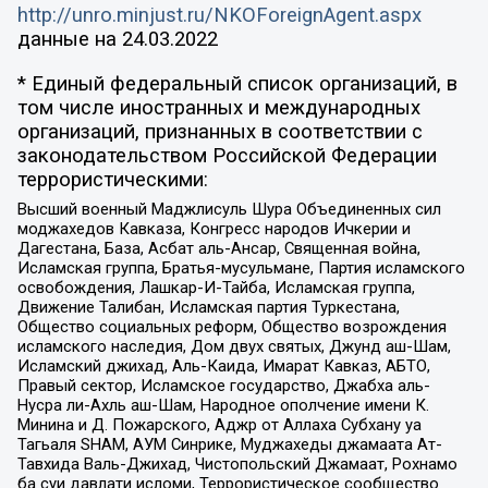
http://unro.minjust.ru/NKOForeignAgent.aspx
данные на
24.03.2022
* Единый федеральный список организаций, в
том числе иностранных и международных
организаций, признанных в соответствии с
законодательством Российской Федерации
террористическими:
Высший военный Маджлисуль Шура Объединенных сил
моджахедов Кавказа, Конгресс народов Ичкерии и
Дагестана, База, Асбат аль-Ансар, Священная война,
Исламская группа, Братья-мусульмане, Партия исламского
освобождения, Лашкар-И-Тайба, Исламская группа,
Движение Талибан, Исламская партия Туркестана,
Общество социальных реформ, Общество возрождения
исламского наследия, Дом двух святых, Джунд аш-Шам,
Исламский джихад, Аль-Каида, Имарат Кавказ, АБТО,
Правый сектор, Исламское государство, Джабха аль-
Нусра ли-Ахль аш-Шам, Народное ополчение имени К.
Минина и Д. Пожарского, Аджр от Аллаха Субхану уа
Тагьаля SHAM, АУМ Синрике, Муджахеды джамаата Ат-
Тавхида Валь-Джихад, Чистопольский Джамаат, Рохнамо
ба суи давлати исломи, Террористическое сообщество