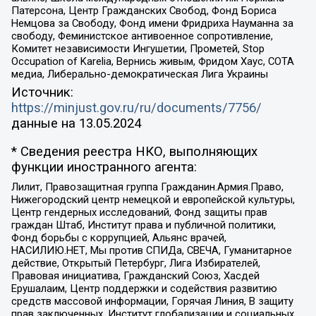
Патерсона, Центр Гражданских Свобод, Фонд Бориса
Немцова за Свободу, Фонд имени Фридриха Науманна за
свободу, Феминистское антивоенное сопротивление,
Комитет независимости Ингушетии, Прометей, Stop
Occupation of Karelia, Вернись живым, Фридом Хаус, СОТА
медиа, Либерально-демократическая Лига Украины
Источник:
https://minjust.gov.ru/ru/documents/7756/
данные на
13.05.2024
* Сведения реестра НКО, выполняющих
функции иностранного агента:
Лилит, Правозащитная группа Гражданин.Армия.Право,
Нижегородский центр немецкой и европейской культуры,
Центр гендерных исследований, Фонд защиты прав
граждан Штаб, Институт права и публичной политики,
Фонд борьбы с коррупцией, Альянс врачей,
НАСИЛИЮ.НЕТ, Мы против СПИДа, СВЕЧА, Гуманитарное
действие, Открытый Петербург, Лига Избирателей,
Правовая инициатива, Гражданский Союз, Хасдей
Ерушалаим, Центр поддержки и содействия развитию
средств массовой информации, Горячая Линия, В защиту
прав заключенных, Институт глобализации и социальных