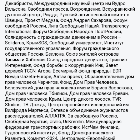
Декабристы, Международный научный центр им Вудро
Вильсона, Свободная пресса, Возрождение, Всеукраинский
духовный центр , Риддл, Русский антивоенный комитет в
Швеции, Проект Медуза, Фонд Андрея Сахарова, Форум
свободной России, Лига Свободных Наций, Transparеncy
International, Форум Свободных Народов ПостРоссии,
Солидарность с гражданским движением в России –
Solidarus, КрымSOS, Свободный университет, Институт
государственного управления, Форум гражданского
общества Россия, Беллона, Союз жителей островов
Тисима и Хабомаи, Съезд народных депутатов, Гринпис
Интернешнл, Фонд борьбы с коррупцией Инк, Завет
церквей TCCN, Агора, Всемирный фонд природы, BDR
Novaja Gazeta-Europe, Алтай проект, Образовательный дом
прав человека Чернигов, Фонд Дом Прав Человека,
Белорусский дом прав человека имени Бориса Звозскова,
Дом прав человека Тбилиси, Дом прав человека Ереван,
Дом прав человека Крым, Центр дикого лосося, TVR
Studios, ТВ Дождь, Центр европейских исследований им
Вилфрида Мартенса, Сетевое объединение журналистов
расследователей, АЛЛАТРА, За свободную Россию,
Свободная Бурятия, Uralic, UnKremlin, Международная
федерация транспортных рабочих, ИстЧам Финланд,
Гудзоновский институт, Фонд Демократического
Развития, Комитет-2024, Центрально-Европейский