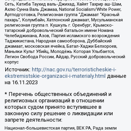
Сеть, Катиба Таухид валь-Джихад, Хайят Тахрир аш-Шам,
Ахлю Сунна Валь Джамаа, National Socialism/White Power,
Артподготовка, Религиозная группа “Джамаат “Красный
пахарь”, Колумбайн, Хатлонский джамаат, Мусульманская
религиозная группа п. Кушкуль г. Оренбург, Крымско-
татарский добровольческий батальон имени Номана
Челебиджихана, Азов, Партия исламского возрождения
Таджикистана, Народная самооборона, Дуббайский
джамаат, московская ячейка, Батал-Хаджи Белхороев,
Маньяки Культ Убийц, Молодёжь Которая Улыбается,
Легион Свобода России, Айдар, Русский добровольческий
корпус
Источник:
http://nac.gov.ru/terroristicheskie-i-
ekstremistskie-organizacii-i-materialy.html
данные
на
16.11.2023
* Перечень общественных объединений и
религиозных организаций в отношении
которых судом принято вступившее в
законную силу решение о ликвидации или
запрете деятельности:
Национал-большевистская партия, ВЕК РА, Рада земли