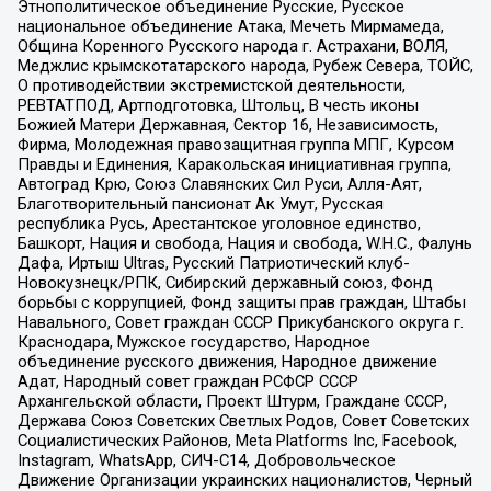
Этнополитическое объединение Русские, Русское
национальное объединение Атака, Мечеть Мирмамеда,
Община Коренного Русского народа г. Астрахани, ВОЛЯ,
Меджлис крымскотатарского народа, Рубеж Севера, ТОЙС,
О противодействии экстремистской деятельности,
РЕВТАТПОД, Артподготовка, Штольц, В честь иконы
Божией Матери Державная, Сектор 16, Независимость,
Фирма, Молодежная правозащитная группа МПГ, Курсом
Правды и Единения, Каракольская инициативная группа,
Автоград Крю, Союз Славянских Сил Руси, Алля-Аят,
Благотворительный пансионат Ак Умут, Русская
республика Русь, Арестантское уголовное единство,
Башкорт, Нация и свобода, Нация и свобода, W.H.С., Фалунь
Дафа, Иртыш Ultras, Русский Патриотический клуб-
Новокузнецк/РПК, Сибирский державный союз, Фонд
борьбы с коррупцией, Фонд защиты прав граждан, Штабы
Навального, Совет граждан СССР Прикубанского округа г.
Краснодара, Мужское государство, Народное
объединение русского движения, Народное движение
Адат, Народный совет граждан РСФСР СССР
Архангельской области, Проект Штурм, Граждане СССР,
Держава Союз Советских Светлых Родов, Совет Советских
Социалистических Районов, Meta Platforms Inc, Facebook,
Instagram, WhatsApp, СИЧ-С14, Добровольческое
Движение Организации украинских националистов, Черный