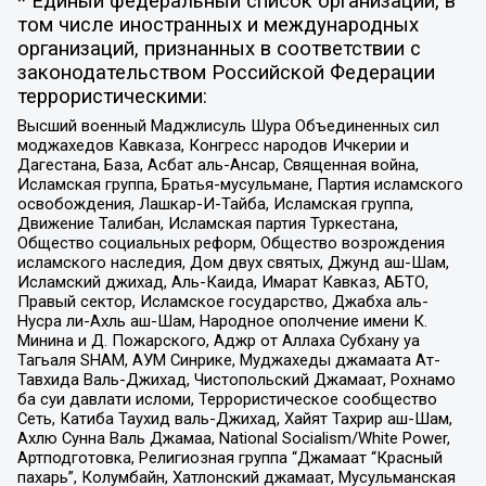
* Единый федеральный список организаций, в
том числе иностранных и международных
организаций, признанных в соответствии с
законодательством Российской Федерации
террористическими:
Высший военный Маджлисуль Шура Объединенных сил
моджахедов Кавказа, Конгресс народов Ичкерии и
Дагестана, База, Асбат аль-Ансар, Священная война,
Исламская группа, Братья-мусульмане, Партия исламского
освобождения, Лашкар-И-Тайба, Исламская группа,
Движение Талибан, Исламская партия Туркестана,
Общество социальных реформ, Общество возрождения
исламского наследия, Дом двух святых, Джунд аш-Шам,
Исламский джихад, Аль-Каида, Имарат Кавказ, АБТО,
Правый сектор, Исламское государство, Джабха аль-
Нусра ли-Ахль аш-Шам, Народное ополчение имени К.
Минина и Д. Пожарского, Аджр от Аллаха Субхану уа
Тагьаля SHAM, АУМ Синрике, Муджахеды джамаата Ат-
Тавхида Валь-Джихад, Чистопольский Джамаат, Рохнамо
ба суи давлати исломи, Террористическое сообщество
Сеть, Катиба Таухид валь-Джихад, Хайят Тахрир аш-Шам,
Ахлю Сунна Валь Джамаа, National Socialism/White Power,
Артподготовка, Религиозная группа “Джамаат “Красный
пахарь”, Колумбайн, Хатлонский джамаат, Мусульманская