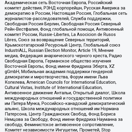
Академическая сеть Восточная Европа, Российский
комитет действия, РЭНД корпорейшн, Русская Америка за
демократию в России, Настоящая Россия, Глобальная сеть
журналистов-расследователей, Служба поддержки,
Свободная Россия Берлин, Свободная Россия Северный
Рейн-Вестфалия, Фонд глобальной помощи, Антивоенный
комитет России, Russie-Libertes, La Asocicion de Rusos
Libres, Союз за возвращение Северных территорий,
Крымскотатарский Ресурсный Центр, Глобальный союз
IndustriALL, Russian Election Monitor, Article 19, Мнение
медиа, Федерация анархического черного креста, Радио
Свободная Европа, Германское общество изучения
Восточной Европы, Фонд имени Фридриха Эберта, XZ
gGmbH, Мобильная академия поддержки гендерной
демократии и миротворчества, Форум имени Льва
Копелева, American Councils for International Education,
Cultural Vistas, Institute of International Education,
Антивоенное движение Антальи, Открытый диалог, Школа
международных отношений и государственной политики
им Питера Мунка, Российско-канадский демократический
альянс, Школа международных отношений им Нормана
Патерсона, Центр Гражданских Свобод, Фонд Бориса
Немцова за Свободу, Фонд имени Фридриха Науманна за
свободу, Феминистское антивоенное сопротивление,
Комитет независимости Ингушетии, Прометей, Stop