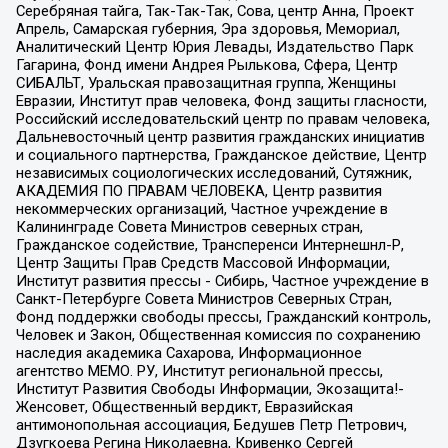
Серебряная тайга, Так-Так-Так, Сова, центр Анна, Проект
Апрель, Самарская губерния, Эра здоровья, Мемориал,
Аналитический Центр Юрия Левады, Издательство Парк
Гагарина, Фонд имени Андрея Рылькова, Сфера, Центр
СИБАЛЬТ, Уральская правозащитная группа, Женщины
Евразии, Институт прав человека, Фонд защиты гласности,
Российский исследовательский центр по правам человека,
Дальневосточный центр развития гражданских инициатив
и социального партнерства, Гражданское действие, Центр
независимых социологических исследований, Сутяжник,
АКАДЕМИЯ ПО ПРАВАМ ЧЕЛОВЕКА, Центр развития
некоммерческих организаций, Частное учреждение в
Калининграде Совета Министров северных стран,
Гражданское содействие, Трансперенси Интернешнл-Р,
Центр Защиты Прав Средств Массовой Информации,
Институт развития прессы - Сибирь, Частное учреждение в
Санкт-Петербурге Совета Министров Северных Стран,
Фонд поддержки свободы прессы, Гражданский контроль,
Человек и Закон, Общественная комиссия по сохранению
наследия академика Сахарова, Информационное
агентство МЕМО. РУ, Институт региональной прессы,
Институт Развития Свободы Информации, Экозащита!-
Женсовет, Общественный вердикт, Евразийская
антимонопольная ассоциация, Бедушев Петр Петрович,
Дзугкоева Регина Николаевна, Кривенко Сергей