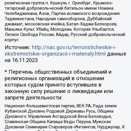
религиозная группа п. Кушкуль г. Оренбург, Крымско-
татарский добровольческий батальон имени Номана
Челебиджихана, Азов, Партия исламского возрождения
Таджикистана, Народная самооборона, Дуббайский
джамаат, московская ячейка, Батал-Хаджи Белхороев,
Маньяки Культ Убийц, Молодёжь Которая Улыбается,
Легион Свобода России, Айдар, Русский добровольческий
корпус
Источник:
http://nac.gov.ru/terroristicheskie-i-
ekstremistskie-organizacii-i-materialy.html
данные
на
16.11.2023
* Перечень общественных объединений и
религиозных организаций в отношении
которых судом принято вступившее в
законную силу решение о ликвидации или
запрете деятельности:
Национал-большевистская партия, ВЕК РА, Рада земли
Кубанской Духовно Родовой Державы Русь, Община
Духовного Управления Асгардской Веси Беловодья,
Славянская Община Капища Веды Перуна, Мужская
Духовная Семинария Староверов-Инглингов, Нурджулар, К