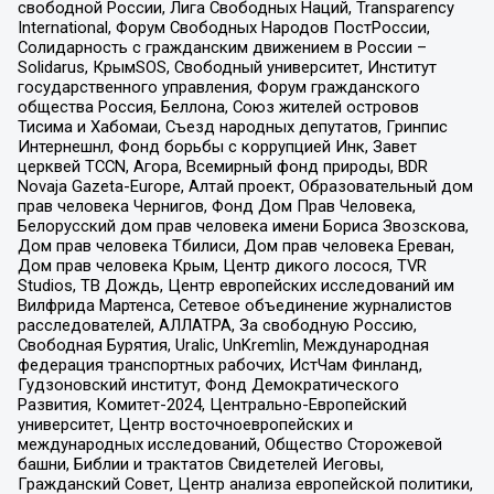
свободной России, Лига Свободных Наций, Transparеncy
International, Форум Свободных Народов ПостРоссии,
Солидарность с гражданским движением в России –
Solidarus, КрымSOS, Свободный университет, Институт
государственного управления, Форум гражданского
общества Россия, Беллона, Союз жителей островов
Тисима и Хабомаи, Съезд народных депутатов, Гринпис
Интернешнл, Фонд борьбы с коррупцией Инк, Завет
церквей TCCN, Агора, Всемирный фонд природы, BDR
Novaja Gazeta-Europe, Алтай проект, Образовательный дом
прав человека Чернигов, Фонд Дом Прав Человека,
Белорусский дом прав человека имени Бориса Звозскова,
Дом прав человека Тбилиси, Дом прав человека Ереван,
Дом прав человека Крым, Центр дикого лосося, TVR
Studios, ТВ Дождь, Центр европейских исследований им
Вилфрида Мартенса, Сетевое объединение журналистов
расследователей, АЛЛАТРА, За свободную Россию,
Свободная Бурятия, Uralic, UnKremlin, Международная
федерация транспортных рабочих, ИстЧам Финланд,
Гудзоновский институт, Фонд Демократического
Развития, Комитет-2024, Центрально-Европейский
университет, Центр восточноевропейских и
международных исследований, Общество Сторожевой
башни, Библии и трактатов Свидетелей Иеговы,
Гражданский Совет, Центр анализа европейской политики,