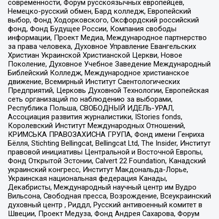
современности, Форум русскоязычных европейцев,
Немецко-русский обмен, Бард колледж, Европейский
выбор, Фонд Ходорковского, Оксфордский российский
фонд, Фонд Будущее России, Компания свободы
информации, Проект Медиа, Международное партнерство
за права человека, Духовное Управление Евангельских
Христиан Украинской Христианской Церкви, Новое
Поколение, Духовное Учебное Заведение Международный
Библейский Колледж, Международное христианское
движение, Всемирный Институт Саентологических
Предприятий, Церковь Духовной Технологии, Европейская
сеть организаций по наблюдению за выборами,
Республика Польша, СВОБОДНЫЙ ИДЕЛЬ-УРАЛ,
Ассоциация развития журналистики, IStories fonds,
Королевский Институт Международных Отношений,
КРИМСЬКА ПРАВОЗАХИСНА ГРУПА, Фонд имени Генриха
Бёлля, Stichting Bellingcat, Bellingcat Ltd, The Insider, Институт
правовой инициативы Центральной и Восточной Европы,
Фонд Открытой Эстонии, Calvert 22 Foundation, Канадский
украинский конгресс, Институт Макдональда-Лорье,
Украинская национальная федерация Канады,
Декабристы, Международный научный центр им Вудро
Вильсона, Свободная пресса, Возрождение, Всеукраинский
духовный центр , Риддл, Русский антивоенный комитет в
Швеции, Проект Медуза, Фонд Андрея Сахарова, Форум