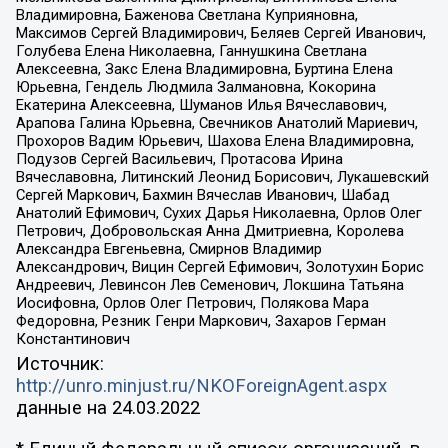
Владимировна, Баженова Светлана Куприяновна,
Максимов Сергей Владимирович, Беляев Сергей Иванович,
Голубева Елена Николаевна, Ганнушкина Светлана
Алексеевна, Закс Елена Владимировна, Буртина Елена
Юрьевна, Гендель Людмила Залмановна, Кокорина
Екатерина Алексеевна, Шуманов Илья Вячеславович,
Арапова Галина Юрьевна, Свечников Анатолий Мариевич,
Прохоров Вадим Юрьевич, Шахова Елена Владимировна,
Подузов Сергей Васильевич, Протасова Ирина
Вячеславовна, Литинский Леонид Борисович, Лукашевский
Сергей Маркович, Бахмин Вячеслав Иванович, Шабад
Анатолий Ефимович, Сухих Дарья Николаевна, Орлов Олег
Петрович, Добровольская Анна Дмитриевна, Королева
Александра Евгеньевна, Смирнов Владимир
Александрович, Вицин Сергей Ефимович, Золотухин Борис
Андреевич, Левинсон Лев Семенович, Локшина Татьяна
Иосифовна, Орлов Олег Петрович, Полякова Мара
Федоровна, Резник Генри Маркович, Захаров Герман
Константинович
Источник:
http://unro.minjust.ru/NKOForeignAgent.aspx
данные на
24.03.2022