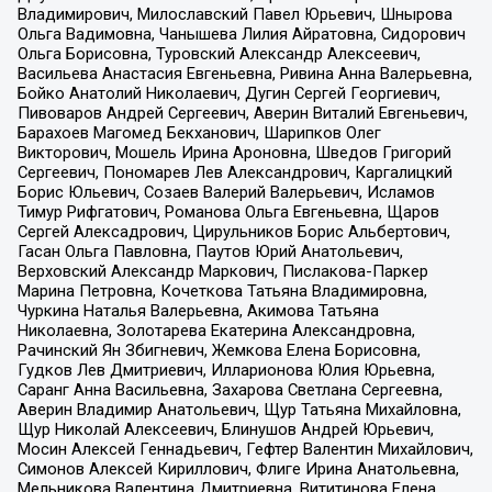
Владимирович, Милославский Павел Юрьевич, Шнырова
Ольга Вадимовна, Чанышева Лилия Айратовна, Сидорович
Ольга Борисовна, Туровский Александр Алексеевич,
Васильева Анастасия Евгеньевна, Ривина Анна Валерьевна,
Бойко Анатолий Николаевич, Дугин Сергей Георгиевич,
Пивоваров Андрей Сергеевич, Аверин Виталий Евгеньевич,
Барахоев Магомед Бекханович, Шарипков Олег
Викторович, Мошель Ирина Ароновна, Шведов Григорий
Сергеевич, Пономарев Лев Александрович, Каргалицкий
Борис Юльевич, Созаев Валерий Валерьевич, Исламов
Тимур Рифгатович, Романова Ольга Евгеньевна, Щаров
Сергей Алексадрович, Цирульников Борис Альбертович,
Гасан Ольга Павловна, Паутов Юрий Анатольевич,
Верховский Александр Маркович, Пислакова-Паркер
Марина Петровна, Кочеткова Татьяна Владимировна,
Чуркина Наталья Валерьевна, Акимова Татьяна
Николаевна, Золотарева Екатерина Александровна,
Рачинский Ян Збигневич, Жемкова Елена Борисовна,
Гудков Лев Дмитриевич, Илларионова Юлия Юрьевна,
Саранг Анна Васильевна, Захарова Светлана Сергеевна,
Аверин Владимир Анатольевич, Щур Татьяна Михайловна,
Щур Николай Алексеевич, Блинушов Андрей Юрьевич,
Мосин Алексей Геннадьевич, Гефтер Валентин Михайлович,
Симонов Алексей Кириллович, Флиге Ирина Анатольевна,
Мельникова Валентина Дмитриевна, Вититинова Елена