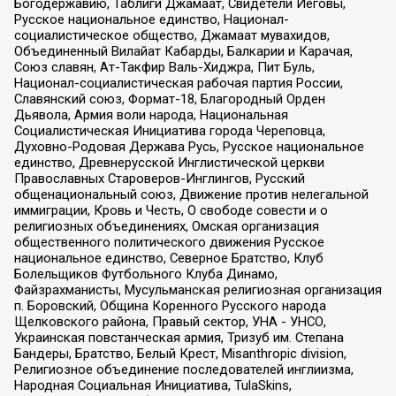
Богодержавию, Таблиги Джамаат, Свидетели Иеговы,
Русское национальное единство, Национал-
социалистическое общество, Джамаат мувахидов,
Объединенный Вилайат Кабарды, Балкарии и Карачая,
Союз славян, Ат-Такфир Валь-Хиджра, Пит Буль,
Национал-социалистическая рабочая партия России,
Славянский союз, Формат-18, Благородный Орден
Дьявола, Армия воли народа, Национальная
Социалистическая Инициатива города Череповца,
Духовно-Родовая Держава Русь, Русское национальное
единство, Древнерусской Инглистической церкви
Православных Староверов-Инглингов, Русский
общенациональный союз, Движение против нелегальной
иммиграции, Кровь и Честь, О свободе совести и о
религиозных объединениях, Омская организация
общественного политического движения Русское
национальное единство, Северное Братство, Клуб
Болельщиков Футбольного Клуба Динамо,
Файзрахманисты, Мусульманская религиозная организация
п. Боровский, Община Коренного Русского народа
Щелковского района, Правый сектор, УНА - УНСО,
Украинская повстанческая армия, Тризуб им. Степана
Бандеры, Братство, Белый Крест, Misanthropic division,
Религиозное объединение последователей инглиизма,
Народная Социальная Инициатива, TulaSkins,