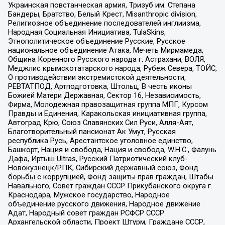
Украинская повстанческая армия, Тризуб им. Степана
Бандеры, Братство, Белый Крест, Misanthropic division,
Религиозное объединение последователей инглиизма,
Народная Социальная Инициатива, TulaSkins,
Этнополитическое объединение Русские, Русское
национальное объединение Атака, Мечеть Мирмамеда,
Община Коренного Русского народа г. Астрахани, ВОЛЯ,
Меджлис крымскотатарского народа, Рубеж Севера, ТОЙС,
О противодействии экстремистской деятельности,
РЕВТАТПОД, Артподготовка, Штольц, В честь иконы
Божией Матери Державная, Сектор 16, Независимость,
Фирма, Молодежная правозащитная группа МПГ, Курсом
Правды и Единения, Каракольская инициативная группа,
Автоград Крю, Союз Славянских Сил Руси, Алля-Аят,
Благотворительный пансионат Ак Умут, Русская
республика Русь, Арестантское уголовное единство,
Башкорт, Нация и свобода, Нация и свобода, W.H.С., Фалунь
Дафа, Иртыш Ultras, Русский Патриотический клуб-
Новокузнецк/РПК, Сибирский державный союз, Фонд
борьбы с коррупцией, Фонд защиты прав граждан, Штабы
Навального, Совет граждан СССР Прикубанского округа г.
Краснодара, Мужское государство, Народное
объединение русского движения, Народное движение
Адат, Народный совет граждан РСФСР СССР
Архангельской области, Проект Штурм, Граждане СССР,