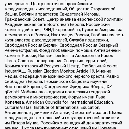
университет, Центр восточноевропейских и
международных исследований, Общество Сторожевой
башни, Библии и трактатов Свидетелей Иеговы,
Гражданский Совет, Центр анализа европейской политики,
Академическая сеть Восточная Европа, Российский
комитет действия, РЭНД корпорейшн, Русская Америка за
демократию в России, Настоящая Россия, Глобальная сеть
журналистов-расследователей, Служба поддержки,
Свободная Россия Берлин, Свободная Россия Северный
Рейн-Вестфалия, Фонд глобальной помощи, Антивоенный
комитет России, Russie-Libertes, La Asocicion de Rusos
Libres, Союз за возвращение Северных территорий,
Крымскотатарский Ресурсный Центр, Глобальный союз
IndustriALL, Russian Election Monitor, Article 19, Мнение
медиа, Федерация анархического черного креста, Радио
Свободная Европа, Германское общество изучения
Восточной Европы, Фонд имени Фридриха Эберта, XZ
gGmbH, Мобильная академия поддержки гендерной
демократии и миротворчества, Форум имени Льва
Копелева, American Councils for International Education,
Cultural Vistas, Institute of International Education,
Антивоенное движение Антальи, Открытый диалог, Школа
международных отношений и государственной политики
им Питера Мунка, Российско-канадский демократический
альянс, Школа международных отношений им Нормана