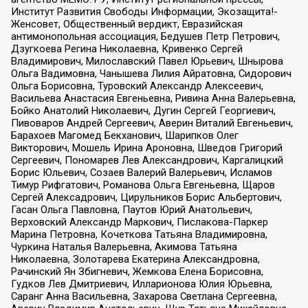
Институт Развития Свободы Информации, Экозащита!-
Женсовет, Общественный вердикт, Евразийская
антимонопольная ассоциация, Бедушев Петр Петрович,
Дзугкоева Регина Николаевна, Кривенко Сергей
Владимирович, Милославский Павел Юрьевич, Шнырова
Ольга Вадимовна, Чанышева Лилия Айратовна, Сидорович
Ольга Борисовна, Туровский Александр Алексеевич,
Васильева Анастасия Евгеньевна, Ривина Анна Валерьевна,
Бойко Анатолий Николаевич, Дугин Сергей Георгиевич,
Пивоваров Андрей Сергеевич, Аверин Виталий Евгеньевич,
Барахоев Магомед Бекханович, Шарипков Олег
Викторович, Мошель Ирина Ароновна, Шведов Григорий
Сергеевич, Пономарев Лев Александрович, Каргалицкий
Борис Юльевич, Созаев Валерий Валерьевич, Исламов
Тимур Рифгатович, Романова Ольга Евгеньевна, Щаров
Сергей Алексадрович, Цирульников Борис Альбертович,
Гасан Ольга Павловна, Паутов Юрий Анатольевич,
Верховский Александр Маркович, Пислакова-Паркер
Марина Петровна, Кочеткова Татьяна Владимировна,
Чуркина Наталья Валерьевна, Акимова Татьяна
Николаевна, Золотарева Екатерина Александровна,
Рачинский Ян Збигневич, Жемкова Елена Борисовна,
Гудков Лев Дмитриевич, Илларионова Юлия Юрьевна,
Саранг Анна Васильевна, Захарова Светлана Сергеевна,