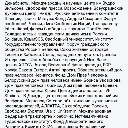
Декабристы, Международный научный центр им Вудро
Вильсона, Свободная пресса, Возрождение, Всеукраинский
духовный центр , Риддл, Русский антивоенный комитет в
Швеции, Проект Медуза, Фонд Андрея Сахарова, Форум
свободной России, Лига Свободных Наций, Transparеncy
International, Форум Свободных Народов ПостРоссии,
Солидарность с гражданским движением в России –
Solidarus, КрымSOS, Свободный университет, Институт
государственного управления, Форум гражданского
общества Россия, Беллона, Союз жителей островов
Тисима и Хабомаи, Съезд народных депутатов, Гринпис
Интернешнл, Фонд борьбы с коррупцией Инк, Завет
церквей TCCN, Агора, Всемирный фонд природы, BDR
Novaja Gazeta-Europe, Алтай проект, Образовательный дом
прав человека Чернигов, Фонд Дом Прав Человека,
Белорусский дом прав человека имени Бориса Звозскова,
Дом прав человека Тбилиси, Дом прав человека Ереван,
Дом прав человека Крым, Центр дикого лосося, TVR
Studios, ТВ Дождь, Центр европейских исследований им
Вилфрида Мартенса, Сетевое объединение журналистов
расследователей, АЛЛАТРА, За свободную Россию,
Свободная Бурятия, Uralic, UnKremlin, Международная
федерация транспортных рабочих, ИстЧам Финланд,
Гудзоновский институт, Фонд Демократического
Развития, Комитет-2024, Центрально-Европейский