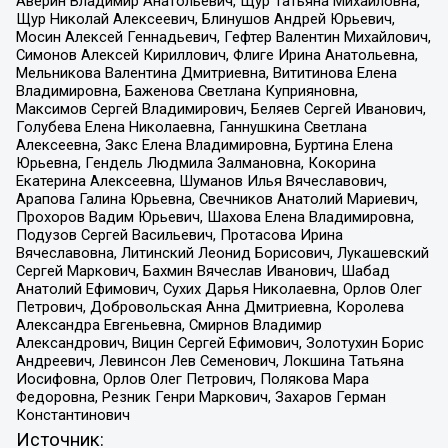
Аверин Владимир Анатольевич, Щур Татьяна Михайловна,
Щур Николай Алексеевич, Блинушов Андрей Юрьевич,
Мосин Алексей Геннадьевич, Гефтер Валентин Михайлович,
Симонов Алексей Кириллович, Флиге Ирина Анатольевна,
Мельникова Валентина Дмитриевна, Вититинова Елена
Владимировна, Баженова Светлана Куприяновна,
Максимов Сергей Владимирович, Беляев Сергей Иванович,
Голубева Елена Николаевна, Ганнушкина Светлана
Алексеевна, Закс Елена Владимировна, Буртина Елена
Юрьевна, Гендель Людмила Залмановна, Кокорина
Екатерина Алексеевна, Шуманов Илья Вячеславович,
Арапова Галина Юрьевна, Свечников Анатолий Мариевич,
Прохоров Вадим Юрьевич, Шахова Елена Владимировна,
Подузов Сергей Васильевич, Протасова Ирина
Вячеславовна, Литинский Леонид Борисович, Лукашевский
Сергей Маркович, Бахмин Вячеслав Иванович, Шабад
Анатолий Ефимович, Сухих Дарья Николаевна, Орлов Олег
Петрович, Добровольская Анна Дмитриевна, Королева
Александра Евгеньевна, Смирнов Владимир
Александрович, Вицин Сергей Ефимович, Золотухин Борис
Андреевич, Левинсон Лев Семенович, Локшина Татьяна
Иосифовна, Орлов Олег Петрович, Полякова Мара
Федоровна, Резник Генри Маркович, Захаров Герман
Константинович
Источник: