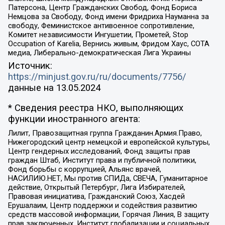
Патерсона, Центр Гражданских Свобод, Фонд Бориса
Немцова за Свободу, Фонд имени Фридриха Науманна за
свободу, Феминистское антивоенное сопротивление,
Комитет независимости Ингушетии, Прометей, Stop
Occupation of Karelia, Вернись живым, Фридом Хаус, СОТА
медиа, Либерально-демократическая Лига Украины
Источник:
https://minjust.gov.ru/ru/documents/7756/
данные на
13.05.2024
* Сведения реестра НКО, выполняющих
функции иностранного агента:
Лилит, Правозащитная группа Гражданин.Армия.Право,
Нижегородский центр немецкой и европейской культуры,
Центр гендерных исследований, Фонд защиты прав
граждан Штаб, Институт права и публичной политики,
Фонд борьбы с коррупцией, Альянс врачей,
НАСИЛИЮ.НЕТ, Мы против СПИДа, СВЕЧА, Гуманитарное
действие, Открытый Петербург, Лига Избирателей,
Правовая инициатива, Гражданский Союз, Хасдей
Ерушалаим, Центр поддержки и содействия развитию
средств массовой информации, Горячая Линия, В защиту
прав заключенных, Институт глобализации и социальных