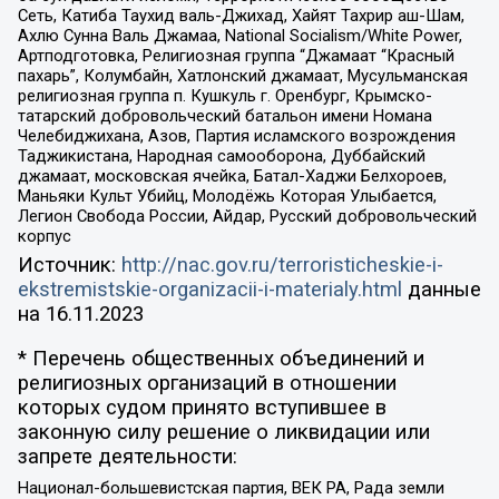
Сеть, Катиба Таухид валь-Джихад, Хайят Тахрир аш-Шам,
Ахлю Сунна Валь Джамаа, National Socialism/White Power,
Артподготовка, Религиозная группа “Джамаат “Красный
пахарь”, Колумбайн, Хатлонский джамаат, Мусульманская
религиозная группа п. Кушкуль г. Оренбург, Крымско-
татарский добровольческий батальон имени Номана
Челебиджихана, Азов, Партия исламского возрождения
Таджикистана, Народная самооборона, Дуббайский
джамаат, московская ячейка, Батал-Хаджи Белхороев,
Маньяки Культ Убийц, Молодёжь Которая Улыбается,
Легион Свобода России, Айдар, Русский добровольческий
корпус
Источник:
http://nac.gov.ru/terroristicheskie-i-
ekstremistskie-organizacii-i-materialy.html
данные
на
16.11.2023
* Перечень общественных объединений и
религиозных организаций в отношении
которых судом принято вступившее в
законную силу решение о ликвидации или
запрете деятельности:
Национал-большевистская партия, ВЕК РА, Рада земли