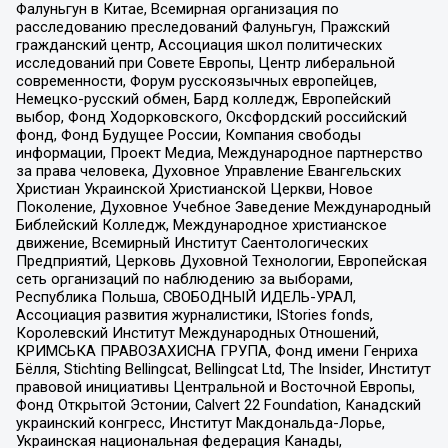
Фалуньгун в Китае, Всемирная организация по
расследованию преследований Фалуньгун, Пражский
гражданский центр, Ассоциация школ политических
исследований при Совете Европы, Центр либеральной
современности, Форум русскоязычных европейцев,
Немецко-русский обмен, Бард колледж, Европейский
выбор, Фонд Ходорковского, Оксфордский российский
фонд, Фонд Будущее России, Компания свободы
информации, Проект Медиа, Международное партнерство
за права человека, Духовное Управление Евангельских
Христиан Украинской Христианской Церкви, Новое
Поколение, Духовное Учебное Заведение Международный
Библейский Колледж, Международное христианское
движение, Всемирный Институт Саентологических
Предприятий, Церковь Духовной Технологии, Европейская
сеть организаций по наблюдению за выборами,
Республика Польша, СВОБОДНЫЙ ИДЕЛЬ-УРАЛ,
Ассоциация развития журналистики, IStories fonds,
Королевский Институт Международных Отношений,
КРИМСЬКА ПРАВОЗАХИСНА ГРУПА, Фонд имени Генриха
Бёлля, Stichting Bellingcat, Bellingcat Ltd, The Insider, Институт
правовой инициативы Центральной и Восточной Европы,
Фонд Открытой Эстонии, Calvert 22 Foundation, Канадский
украинский конгресс, Институт Макдональда-Лорье,
Украинская национальная федерация Канады,