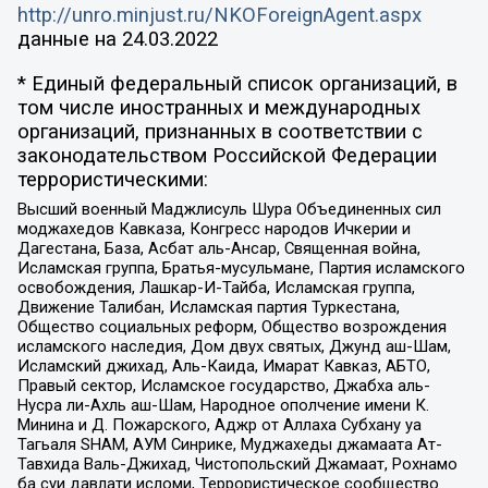
http://unro.minjust.ru/NKOForeignAgent.aspx
данные на
24.03.2022
* Единый федеральный список организаций, в
том числе иностранных и международных
организаций, признанных в соответствии с
законодательством Российской Федерации
террористическими:
Высший военный Маджлисуль Шура Объединенных сил
моджахедов Кавказа, Конгресс народов Ичкерии и
Дагестана, База, Асбат аль-Ансар, Священная война,
Исламская группа, Братья-мусульмане, Партия исламского
освобождения, Лашкар-И-Тайба, Исламская группа,
Движение Талибан, Исламская партия Туркестана,
Общество социальных реформ, Общество возрождения
исламского наследия, Дом двух святых, Джунд аш-Шам,
Исламский джихад, Аль-Каида, Имарат Кавказ, АБТО,
Правый сектор, Исламское государство, Джабха аль-
Нусра ли-Ахль аш-Шам, Народное ополчение имени К.
Минина и Д. Пожарского, Аджр от Аллаха Субхану уа
Тагьаля SHAM, АУМ Синрике, Муджахеды джамаата Ат-
Тавхида Валь-Джихад, Чистопольский Джамаат, Рохнамо
ба суи давлати исломи, Террористическое сообщество