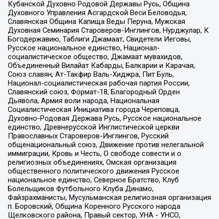
Кубанской Духовно Родовой Державы Русь, Община
Духовного Управления Асгардской Веси Беловодья,
Славянская Община Капища Веды Перуна, Мужская
Духовная Семинария Староверов-Инглингов, Нурджулар, К
Богодержавию, Таблиги Джамаат, Свидетели Иеговы,
Русское национальное единство, Национал-
социалистическое общество, Джамаат мувахидов,
Объединенный Вилайат Кабарды, Балкарии и Карачая,
Союз славян, Ат-Такфир Валь-Хиджра, Пит Буль,
Национал-социалистическая рабочая партия России,
Славянский союз, Формат-18, Благородный Орден
Дьявола, Армия воли народа, Национальная
Социалистическая Инициатива города Череповца,
Духовно-Родовая Держава Русь, Русское национальное
единство, Древнерусской Инглистической церкви
Православных Староверов-Инглингов, Русский
общенациональный союз, Движение против нелегальной
иммиграции, Кровь и Честь, О свободе совести и о
религиозных объединениях, Омская организация
общественного политического движения Русское
национальное единство, Северное Братство, Клуб
Болельщиков Футбольного Клуба Динамо,
Файзрахманисты, Мусульманская религиозная организация
п. Боровский, Община Коренного Русского народа
Щелковского района, Правый сектор, УНА - УНСО,