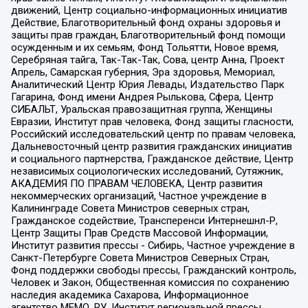
движений, Центр социально-информационных инициатив
Действие, Благотворительный фонд охраны здоровья и
защиты прав граждан, Благотворительный фонд помощи
осужденным и их семьям, Фонд Тольятти, Новое время,
Серебряная тайга, Так-Так-Так, Сова, центр Анна, Проект
Апрель, Самарская губерния, Эра здоровья, Мемориал,
Аналитический Центр Юрия Левады, Издательство Парк
Гагарина, Фонд имени Андрея Рылькова, Сфера, Центр
СИБАЛЬТ, Уральская правозащитная группа, Женщины
Евразии, Институт прав человека, Фонд защиты гласности,
Российский исследовательский центр по правам человека,
Дальневосточный центр развития гражданских инициатив
и социального партнерства, Гражданское действие, Центр
независимых социологических исследований, Сутяжник,
АКАДЕМИЯ ПО ПРАВАМ ЧЕЛОВЕКА, Центр развития
некоммерческих организаций, Частное учреждение в
Калининграде Совета Министров северных стран,
Гражданское содействие, Трансперенси Интернешнл-Р,
Центр Защиты Прав Средств Массовой Информации,
Институт развития прессы - Сибирь, Частное учреждение в
Санкт-Петербурге Совета Министров Северных Стран,
Фонд поддержки свободы прессы, Гражданский контроль,
Человек и Закон, Общественная комиссия по сохранению
наследия академика Сахарова, Информационное
агентство МЕМО. РУ, Институт региональной прессы,