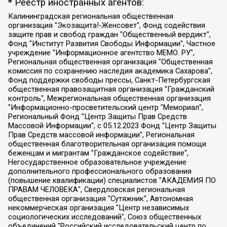
* Реестр иностранных агентов:
Калининградская региональная общественная организация "Экозащита!-Женсовет", Фонд содействия защите прав и свобод граждан "Общественный вердикт", Фонд "Институт Развития Свободы Информации", Частное учреждение "Информационное агентство МЕМО. РУ", Региональная общественная организация "Общественная комиссия по сохранению наследия академика Сахарова", Фонд поддержки свободы прессы, Санкт-Петербургская общественная правозащитная организация "Гражданский контроль", Межрегиональная общественная организация "Информационно-просветительский центр "Мемориал", Региональный Фонд "Центр Защиты Прав Средств Массовой Информации", с 05.12.2023 Фонд "Центр Защиты Прав Средств массовой информации", Региональная общественная благотворительная организация помощи беженцам и мигрантам "Гражданское содействие", Негосударственное образовательное учреждение дополнительного профессионального образования (повышение квалификации) специалистов "АКАДЕМИЯ ПО ПРАВАМ ЧЕЛОВЕКА", Свердловская региональная общественная организация "Сутяжник", Автономная некоммерческая организация "Центр независимых социологических исследований", Союз общественных объединений "Российский исследовательский центр по правам человека", Региональное общественное учреждение научно-информационный центр "МЕМОРИАЛ", Некоммерческая организация "Фонд защиты гласности", Автономная некоммерческая организация "Институт прав человека", Городская общественная организация "Екатеринбургское общество "МЕМОРИАЛ", Городская общественная организация "Рязанское историко-просветительское и правозащитное общество "Мемориал" (Рязанский Мемориал), Челябинский региональный орган общественной самодеятельности – женское общественное объединение "Женщины Евразии", Челябинский региональный орган общественной самодеятельности "Уральская правозащитная группа", Фонд содействия защите здоровья и социальной справедливости имени Андрея Рылькова, Автономная Некоммерческая Организация "Аналитический Центр Юрия Левады", Автономная некоммерческая организация социальной поддержки населения "Проект Апрель", Региональная общественная организация помощи женщинам и детям, находящимся в кризисной ситуации "Информационно-методический центр "Анна", Фонд содействия развитию массовых коммуникаций и правовому просвещению "Так-так-Так", Фонд содействия устойчивому развитию "Серебряная тайга", Свердловский региональный общественный фонд социальных проектов "Новое время", "Idel.Реалии", Кавказ.Реалии, Крым.Реалии, Телеканал Настоящее Время, Татаро-башкирская служба Радио Свобода (Azatliq Radiosi), Радио Свободная Европа/Радио Свобода (PCE/PC), "Сибирь.Реалии", "Фактограф", Благотворительный фонд помощи осужденным и их семьям, Автономная некоммерческая организация "Институт глобализации и социальных движений", Фонд "В защиту прав заключенных", Частное учреждение "Центр поддержки и содействия развитию средств массовой информации", Пензенский региональный общественный благотворительный фонд "Гражданский союз", "Север.Реалии", Некоммерческая организация Фонд "Правовая инициатива", Общество с ограниченной ответственностью "Радио Свободная Европа/Радио Свобода", Чешское информационное агентство "MEDIUM-ORIENT", Красноярская региональная общественная организация "Мы против СПИДа", Камалягин Денис Николаевич, Маркелов Сергей Евгеньевич, Пономарев Лев Александрович, Савицкая Людмила Алексеевна, Автономная некоммерческая организация "Центр по работе с проблемой насилия "НАСИЛИЮ.НЕТ", Межрегиональный профессиональный союз работников здравоохранения "Альянс врачей", Юридическое лицо, зарегистрированное в Латвийской Республике, SIA "Medusa Project" (регистрационный номер 40103797863, дата регистрации 10.06.2014), Некоммерческая организация "Фонд по борьбе с коррупцией", Автономная некоммерческая организация "Институт права и публичной политики", Баданин Роман Сергеевич, Гликин Максим Александрович, Железнова Мария Михайловна, Лукьянова Юлия Сергеевна, Маетная Елизавета Витальевна, Маняхин Петр Борисович, Чуракова Ольга Владимировна, Ярош Юлия Петровна, Юридическое лицо "The Insider SIA", зарегистрированное в Риге, Латвийская Республика (дата регистрации 26.06.2015), являющееся администратором доменного имени интернет-издания "The Insider SIA", https://theins.ru, Постернак Алексей Евгеньевич, Рубин Михаил Аркадьевич, Анин Роман Александрович, Юридическое лицо Istories fonds, зарегистрированное в Латвийской Республике (регистрационный номер 50008295751, дата регистрации 24.02.2020), Великовский Дмитрий Александрович, Долинина Ирина Николаевна, Мароховская Алеся Алексеевна, Шлейнов Роман Юрьевич, Шмагун Олеся Валентиновна, Общество с ограниченной ответственностью "Альтаир 2021", Общество с ограниченной ответственностью "Вега 2021", Общество с ограниченной ответственностью "Главный редактор 2021", Общество с ограниченной ответственностью "Ромашки монолит", Важенков Артем Валерьевич, Ивановская областная общественная организация "Центр гендерных исследований", Гурман Юрий Альбертович, Медиапроект "ОВД-Инфо", Егоров Владимир Владимирович, Жилинский Владимир Александрович, Общество с ограниченной ответственностью "ЗП", Иванова София Юрьевна, Карезина Инна Павловна, Кильтау Екатерина Викторовна, Петров Алексей Викторович, Пискунов Сергей Евгеньевич, Смирнов Сергей Сергеевич, Тихонов Михаил Сергеевич, Общество с ограниченной ответственностью "ЖУРНАЛИСТ-ИНОСТРАННЫЙ АГЕНТ", Арапова Галина Юрьевна, Вольтская Татьяна Анатольевна, Американская компания "Mason G.E.S. Anonymous Foundation" (США), являющаяся владельцем интернет-издания https://mnews.world/, Компания "Stichting Bellingcat", зарегистрированная в Нидерландах (дата регистрации 11.07.2018), Захаров Андрей Вячеславович, Клепиковская Екатерина Дмитриевна, Общество с ограниченной ответственностью "МЕМО", Перл Роман Александрович, Симонов Евгений Алексеевич, Соловьева Елена Анатольевна, Сотников Даниил Владимирович, Сурначева Елизавета Дмитриевна, Автономная некоммерческая организация по защите прав человека и информированию населения "Якутия – Наше Мнение", Общество с ограниченной ответственностью "Москоу диджитал медиа", с 26.01.2023 Общество с ограниченной ответственностью "Чайка Белые сады", Ветошкина Валерия Валерьевна, Заговора Максим Александрович, Межрегиональное общественное движение "Российская ЛГБТ - сеть", Оленичев Максим Владимирович, Павлов Иван Юрьевич, Скворцова Елена Сергеевна, Общество с ограниченной ответственностью "Как бы инагент", Кочетков Игорь Викторович, Общество с ограниченной ответственностью "Честные выборы", Еланчик Олег Александрович, Общество с ограниченной ответственностью "Нобелевский призыв", Гималова Регина Эмилевна, Григорьев Андрей Валерьевич, Григорьева Алина Александровна, Ассоциация по содействию защите прав призывников, альтернативнослужащих и военнослужащих "Правозащитная группа "Гражданин.Армия.Право", Хисамова Регина Фаритовна, Автономная некоммерческая организация по реализации социально-правовых программ "Лилит", Дальневосточное общественное движение "Маяк", Санкт-Петербургская ЛГБТ-инициативная группа "Выход", Инициативная группа ЛГБТ+ "Реверс", Алексеев Андрей Викторович, Бекбулатова Таисия Львовна, Беляев Иван Михайлович, Владыкина Елена Сергеевна, Гельман Марат Александрович, Никульшина Вероника Юрьевна, Толоконникова Надежда Андреевна, Шендерович Виктор Анатольевич, Общество с ограниченной ответственностью "Данное сообщение", Общество с ограниченной ответственностью Издательский дом "Новая глава", Айнбиндер Александра Александровна, Московский комьюнити-центр для ЛГБТ+инициатив, Благотворительный фонд развития филантропии, Deutsche Welle (Германия, Kurt-Schumacher-Strasse 3, 53113 Bonn), Борзунова Мария Михайловна, Воробьев Виктор Викторович, Голубева Анна Львовна, Константинова Алла Михайловна, Малкова Ирина Владимировна, Мурадов Мурад Абдулгалимович, Осетинская Елизавета Николаевна, Понасенков Евгений Николаевич, Ганапольский Матвей Юрьевич, Киселев Евгений Алексеевич, Борухович Ирина Григорьевна, Дремин Иван Тимофеевич, Дубровский Дмитрий Викторович, Красноярская региональная общественная организация поддержки и развития альтернативных образовательных технологий и межкультурных коммуникаций "ИНТЕРРА", Маяковская Екатерина Алексеевна, Фейгин Марк Захарович, Филимонов Андрей Викторович, Дзугкоева Регина Николаевна, Доброхотов Роман Александрович, Дудь Юрий Александрович, Елкин Сергей Владимирович, Кругликов Кирилл Игоревич, Сабунаева Мария Леонидовна, Семенов Алексей Владимирович, Шаинян Карен Багратович, Шульман Екатерина Михайловна, Асафьев Артур Валерьевич, Вахштайн Виктор Семенович, Венедиктов Алексей Алексеевич, Лушникова Екатерина Евгеньевна, Волков Леонид Михайлович, Невзоров Александр Глебович, Пархоменко Сергей Борисович, Сироткин Ярослав Николаевич, Кара-Мурза Владимир Владимирович, Баранова Наталья Владимировна, Гозман Леонид Яковлевич, Кагарлицкий Борис Юльевич, Климарев Михаил Валерьевич, Милов Владимир Станиславович, Автономная некоммерческая организация Краснодарский центр современного искусства "Типография", Моргенштерн Алишер Тагирович, Соболь Любовь Эдуардовна, Общество с ограниченной ответственностью "ЛИЗА НОРМ", Каспаров Гарри Кимович, Ходорковский Михаил Борисович, Общество с ограниченной ответственностью "Апрельские тезисы", Данилович Ирина Брониславовна, Кашин Олег Владимирович, Петров Николай Владимирович, Пивоваров Алексей Владимирович, Соколов Михаил Владимирович, Цветкова Юлия Владимировна, Чичваркин Евгений Александрович, Комитет против пыток/Команда против пыток, Общество с ограниченной ответственностью "Первый научный", Общество с ограниченной ответственностью "Вертолет и ко", Белоцерковская Вероника Борисовна, Кац Максим Евгеньевич, Лазарева Татьяна Юрьевна, Шаведдинов Руслан Табризович, Яшин Илья Валерьевич, Общество с ограниченной ответственностью "Иноагент ААВ", Алешковский Дмитрий Петрович, Альбац Евгения Марковна, Быков Дмитрий Львович, Галямина Юлия Евгеньевна, Лойко Сергей Леонидович, Мартынов Кирилл Константинович, Медведев Сергей Александрович, Крашенинников Федор Геннадиевич, Гордеева Катерина Вл