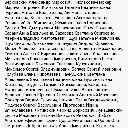
Верховский Александр Маркович, Пислакова-Паркер
Марина Петровна, Кочеткова Татьяна Владимировна,
Чуркина Наталья Валерьевна, Акимова Татьяна
Николаевна, Золотарева Екатерина Александровна,
Рачинский Ян Збигневич, Жемкова Елена Борисовна,
Гудков Лев Дмитриевич, Илларионова Юлия Юрьевна,
Саранг Анна Васильевна, Захарова Светлана Сергеевна,
Аверин Владимир Анатольевич, Щур Татьяна Михайловна,
Щур Николай Алексеевич, Блинушов Андрей Юрьевич,
Мосин Алексей Геннадьевич, Гефтер Валентин Михайлович,
Симонов Алексей Кириллович, Флиге Ирина Анатольевна,
Мельникова Валентина Дмитриевна, Вититинова Елена
Владимировна, Баженова Светлана Куприяновна,
Максимов Сергей Владимирович, Беляев Сергей Иванович,
Голубева Елена Николаевна, Ганнушкина Светлана
Алексеевна, Закс Елена Владимировна, Буртина Елена
Юрьевна, Гендель Людмила Залмановна, Кокорина
Екатерина Алексеевна, Шуманов Илья Вячеславович,
Арапова Галина Юрьевна, Свечников Анатолий Мариевич,
Прохоров Вадим Юрьевич, Шахова Елена Владимировна,
Подузов Сергей Васильевич, Протасова Ирина
Вячеславовна, Литинский Леонид Борисович, Лукашевский
Сергей Маркович, Бахмин Вячеслав Иванович, Шабад
Анатолий Ефимович, Сухих Дарья Николаевна, Орлов Олег
Петрович, Добровольская Анна Дмитриевна, Королева