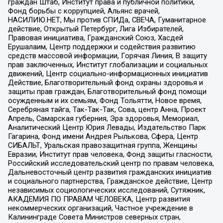
граждан Штаб, Институт права и публичной политики,
Фонд борьбы с коррупцией, Альянс врачей,
НАСИЛИЮ.НЕТ, Мы против СПИДа, СВЕЧА, Гуманитарное
действие, Открытый Петербург, Лига Избирателей,
Правовая инициатива, Гражданский Союз, Хасдей
Ерушалаим, Центр поддержки и содействия развитию
средств массовой информации, Горячая Линия, В защиту
прав заключенных, Институт глобализации и социальных
движений, Центр социально-информационных инициатив
Действие, Благотворительный фонд охраны здоровья и
защиты прав граждан, Благотворительный фонд помощи
осужденным и их семьям, Фонд Тольятти, Новое время,
Серебряная тайга, Так-Так-Так, Сова, центр Анна, Проект
Апрель, Самарская губерния, Эра здоровья, Мемориал,
Аналитический Центр Юрия Левады, Издательство Парк
Гагарина, Фонд имени Андрея Рылькова, Сфера, Центр
СИБАЛЬТ, Уральская правозащитная группа, Женщины
Евразии, Институт прав человека, Фонд защиты гласности,
Российский исследовательский центр по правам человека,
Дальневосточный центр развития гражданских инициатив
и социального партнерства, Гражданское действие, Центр
независимых социологических исследований, Сутяжник,
АКАДЕМИЯ ПО ПРАВАМ ЧЕЛОВЕКА, Центр развития
некоммерческих организаций, Частное учреждение в
Калининграде Совета Министров северных стран,