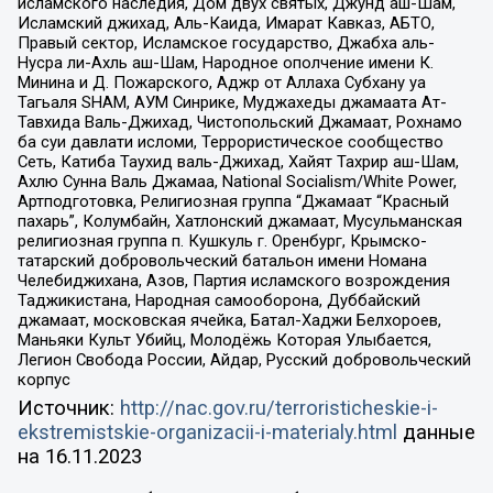
исламского наследия, Дом двух святых, Джунд аш-Шам,
Исламский джихад, Аль-Каида, Имарат Кавказ, АБТО,
Правый сектор, Исламское государство, Джабха аль-
Нусра ли-Ахль аш-Шам, Народное ополчение имени К.
Минина и Д. Пожарского, Аджр от Аллаха Субхану уа
Тагьаля SHAM, АУМ Синрике, Муджахеды джамаата Ат-
Тавхида Валь-Джихад, Чистопольский Джамаат, Рохнамо
ба суи давлати исломи, Террористическое сообщество
Сеть, Катиба Таухид валь-Джихад, Хайят Тахрир аш-Шам,
Ахлю Сунна Валь Джамаа, National Socialism/White Power,
Артподготовка, Религиозная группа “Джамаат “Красный
пахарь”, Колумбайн, Хатлонский джамаат, Мусульманская
религиозная группа п. Кушкуль г. Оренбург, Крымско-
татарский добровольческий батальон имени Номана
Челебиджихана, Азов, Партия исламского возрождения
Таджикистана, Народная самооборона, Дуббайский
джамаат, московская ячейка, Батал-Хаджи Белхороев,
Маньяки Культ Убийц, Молодёжь Которая Улыбается,
Легион Свобода России, Айдар, Русский добровольческий
корпус
Источник:
http://nac.gov.ru/terroristicheskie-i-
ekstremistskie-organizacii-i-materialy.html
данные
на
16.11.2023