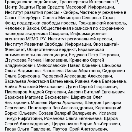
Гражданское содействие, Трансперенси Интернешнл-Р,
Центр Защиты Прав Средств Массовой Информации,
Институт развития прессы - Сибирь, Частное учреждение в
Санкт-Петербурге Совета Министров Северных Стран,
Фонд поддержки свободы прессы, Гражданский контроль,
Человек и Закон, Общественная комиссия по сохранению
наследия академика Сахарова, Информационное
агентство МЕМО. РУ, Институт региональной прессы,
Институт Развития Свободы Информации, Экозащита!-
Женсовет, Общественный вердикт, Евразийская
антимонопольная ассоциация, Бедушев Петр Петрович,
Дзугкоева Регина Николаевна, Кривенко Сергей
Владимирович, Милославский Павел Юрьевич, Шнырова
Ольга Вадимовна, Чанышева Лилия Айратовна, Сидорович
Ольга Борисовна, Туровский Александр Алексеевич,
Васильева Анастасия Евгеньевна, Ривина Анна Валерьевна,
Бойко Анатолий Николаевич, Дугин Сергей Георгиевич,
Пивоваров Андрей Сергеевич, Аверин Виталий Евгеньевич,
Барахоев Магомед Бекханович, Шарипков Олег
Викторович, Мошель Ирина Ароновна, Шведов Григорий
Сергеевич, Пономарев Лев Александрович, Каргалицкий
Борис Юльевич, Созаев Валерий Валерьевич, Исламов
Тимур Рифгатович, Романова Ольга Евгеньевна, Щаров
Сергей Алексадрович, Цирульников Борис Альбертович,
Гасан Ольга Павловна, Паутов Юрий Анатольевич,