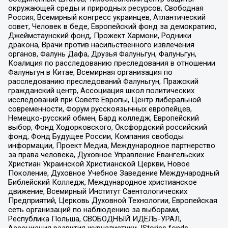
окружающей среды и природных ресурсов, Свободная
Россия, Всемирный конгресс украинцев, Атлантический
совет, Человек в беде, Европейский фонд за демократию,
Джеймстаунский фонд, Прожект Хармони, Родники
дракона, Врачи против насильственного извлечения
органов, Фалунь Дафа, Друзья Фалуньгун, Фалуньгун,
Коалиция по расследованию преследования в отношении
Фалуньгун в Китае, Всемирная организация по
расследованию преследований Фалуньгун, Пражский
гражданский центр, Ассоциация школ политических
исследований при Совете Европы, Центр либеральной
современности, Форум русскоязычных европейцев,
Немецко-русский обмен, Бард колледж, Европейский
выбор, Фонд Ходорковского, Оксфордский российский
фонд, Фонд Будущее России, Компания свободы
информации, Проект Медиа, Международное партнерство
за права человека, Духовное Управление Евангельских
Христиан Украинской Христианской Церкви, Новое
Поколение, Духовное Учебное Заведение Международный
Библейский Колледж, Международное христианское
движение, Всемирный Институт Саентологических
Предприятий, Церковь Духовной Технологии, Европейская
сеть организаций по наблюдению за выборами,
Республика Польша, СВОБОДНЫЙ ИДЕЛЬ-УРАЛ,