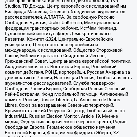
Дом прав человека Крым, Центр дикого лосося, TVR
Studios, ТВ Дождь, Центр европейских исследований им
Вилфрида Мартенса, Сетевое объединение журналистов
расследователей, АЛЛАТРА, За свободную Россию,
Свободная Бурятия, Uralic, UnKremlin, Международная
федерация транспортных рабочих, ИстЧам Финланд,
Гудзоновский институт, Фонд Демократического
Развития, Комитет-2024, Центрально-Европейский
университет, Центр восточноевропейских и
международных исследований, Общество Сторожевой
башни, Библии и трактатов Свидетелей Иеговы,
Гражданский Совет, Центр анализа европейской политики,
Академическая сеть Восточная Европа, Российский
комитет действия, РЭНД корпорейшн, Русская Америка за
демократию в России, Настоящая Россия, Глобальная сеть
журналистов-расследователей, Служба поддержки,
Свободная Россия Берлин, Свободная Россия Северный
Рейн-Вестфалия, Фонд глобальной помощи, Антивоенный
комитет России, Russie-Libertes, La Asocicion de Rusos
Libres, Союз за возвращение Северных территорий,
Крымскотатарский Ресурсный Центр, Глобальный союз
IndustriALL, Russian Election Monitor, Article 19, Мнение
медиа, Федерация анархического черного креста, Радио
Свободная Европа, Германское общество изучения
Восточной Европы, Фонд имени Фридриха Эберта, XZ