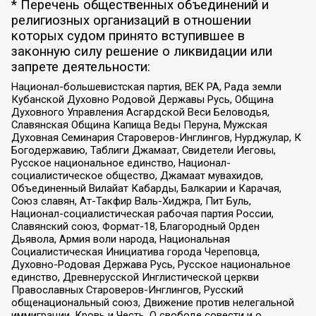
* Перечень общественных объединений и
религиозных организаций в отношении
которых судом принято вступившее в
законную силу решение о ликвидации или
запрете деятельности:
Национал-большевистская партия, ВЕК РА, Рада земли
Кубанской Духовно Родовой Державы Русь, Община
Духовного Управления Асгардской Веси Беловодья,
Славянская Община Капища Веды Перуна, Мужская
Духовная Семинария Староверов-Инглингов, Нурджулар, К
Богодержавию, Таблиги Джамаат, Свидетели Иеговы,
Русское национальное единство, Национал-
социалистическое общество, Джамаат мувахидов,
Объединенный Вилайат Кабарды, Балкарии и Карачая,
Союз славян, Ат-Такфир Валь-Хиджра, Пит Буль,
Национал-социалистическая рабочая партия России,
Славянский союз, Формат-18, Благородный Орден
Дьявола, Армия воли народа, Национальная
Социалистическая Инициатива города Череповца,
Духовно-Родовая Держава Русь, Русское национальное
единство, Древнерусской Инглистической церкви
Православных Староверов-Инглингов, Русский
общенациональный союз, Движение против нелегальной
иммиграции, Кровь и Честь, О свободе совести и о