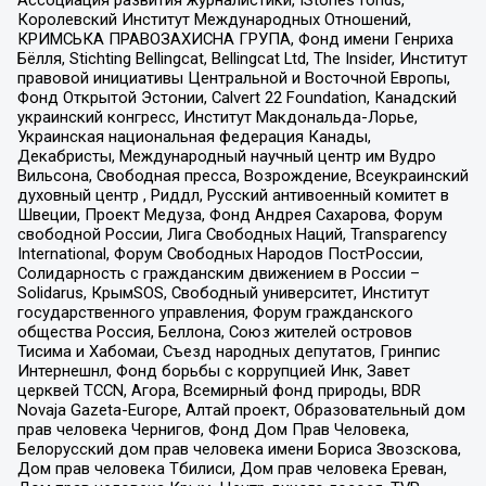
Ассоциация развития журналистики, IStories fonds,
Королевский Институт Международных Отношений,
КРИМСЬКА ПРАВОЗАХИСНА ГРУПА, Фонд имени Генриха
Бёлля, Stichting Bellingcat, Bellingcat Ltd, The Insider, Институт
правовой инициативы Центральной и Восточной Европы,
Фонд Открытой Эстонии, Calvert 22 Foundation, Канадский
украинский конгресс, Институт Макдональда-Лорье,
Украинская национальная федерация Канады,
Декабристы, Международный научный центр им Вудро
Вильсона, Свободная пресса, Возрождение, Всеукраинский
духовный центр , Риддл, Русский антивоенный комитет в
Швеции, Проект Медуза, Фонд Андрея Сахарова, Форум
свободной России, Лига Свободных Наций, Transparеncy
International, Форум Свободных Народов ПостРоссии,
Солидарность с гражданским движением в России –
Solidarus, КрымSOS, Свободный университет, Институт
государственного управления, Форум гражданского
общества Россия, Беллона, Союз жителей островов
Тисима и Хабомаи, Съезд народных депутатов, Гринпис
Интернешнл, Фонд борьбы с коррупцией Инк, Завет
церквей TCCN, Агора, Всемирный фонд природы, BDR
Novaja Gazeta-Europe, Алтай проект, Образовательный дом
прав человека Чернигов, Фонд Дом Прав Человека,
Белорусский дом прав человека имени Бориса Звозскова,
Дом прав человека Тбилиси, Дом прав человека Ереван,