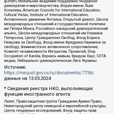
gGmbH, Мобильная академия поддержки гендерной
демократии и миротворчества, Форум имени Льва
Копелева, American Councils for International Education,
Cultural Vistas, Institute of International Education,
Антивоенное движение Антальи, Открытый диалог, Школа
международных отношений и государственной политики
им Питера Мунка, Российско-канадский демократический
альянс, Школа международных отношений им Нормана
Патерсона, Центр Гражданских Свобод, Фонд Бориса
Немцова за Свободу, Фонд имени Фридриха Науманна за
свободу, Феминистское антивоенное сопротивление,
Комитет независимости Ингушетии, Прометей, Stop
Occupation of Karelia, Вернись живым, Фридом Хаус, СОТА
медиа, Либерально-демократическая Лига Украины
Источник:
https://minjust.gov.ru/ru/documents/7756/
данные на
13.05.2024
* Сведения реестра НКО, выполняющих
функции иностранного агента:
Лилит, Правозащитная группа Гражданин.Армия.Право,
Нижегородский центр немецкой и европейской культуры,
Центр гендерных исследований, Фонд защиты прав