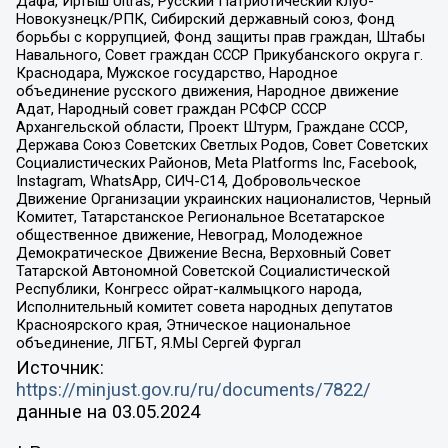
Дафа, Иртыш Ultras, Русский Патриотический клуб-
Новокузнецк/РПК, Сибирский державный союз, Фонд
борьбы с коррупцией, Фонд защиты прав граждан, Штабы
Навального, Совет граждан СССР Прикубанского округа г.
Краснодара, Мужское государство, Народное
объединение русского движения, Народное движение
Адат, Народный совет граждан РСФСР СССР
Архангельской области, Проект Штурм, Граждане СССР,
Держава Союз Советских Светлых Родов, Совет Советских
Социалистических Районов, Meta Platforms Inc, Facebook,
Instagram, WhatsApp, СИЧ-С14, Добровольческое
Движение Организации украинских националистов, Черный
Комитет, Татарстанское Региональное Всетатарское
общественное движение, Невоград, Молодежное
Демократическое Движение Весна, Верховный Совет
Татарской Автономной Советской Социалистической
Республики, Конгресс ойрат-калмыцкого народа,
Исполнительный комитет совета народных депутатов
Красноярского края, Этническое национальное
объединение, ЛГБТ, Я.МЫ Сергей Фургал
Источник:
https://minjust.gov.ru/ru/documents/7822/
данные на
03.05.2024