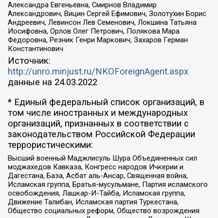
Александра Евгеньевна, Смирнов Владимир
Александрович, Вицин Сергей Ефимович, Золотухин Борис
Андреевич, Левинсон Лев Семенович, Локшина Татьяна
Иосифовна, Орлов Олег Петрович, Полякова Мара
Федоровна, Резник Генри Маркович, Захаров Герман
Константинович
Источник:
http://unro.minjust.ru/NKOForeignAgent.aspx
данные на
24.03.2022
* Единый федеральный список организаций, в
том числе иностранных и международных
организаций, признанных в соответствии с
законодательством Российской Федерации
террористическими:
Высший военный Маджлисуль Шура Объединенных сил
моджахедов Кавказа, Конгресс народов Ичкерии и
Дагестана, База, Асбат аль-Ансар, Священная война,
Исламская группа, Братья-мусульмане, Партия исламского
освобождения, Лашкар-И-Тайба, Исламская группа,
Движение Талибан, Исламская партия Туркестана,
Общество социальных реформ, Общество возрождения