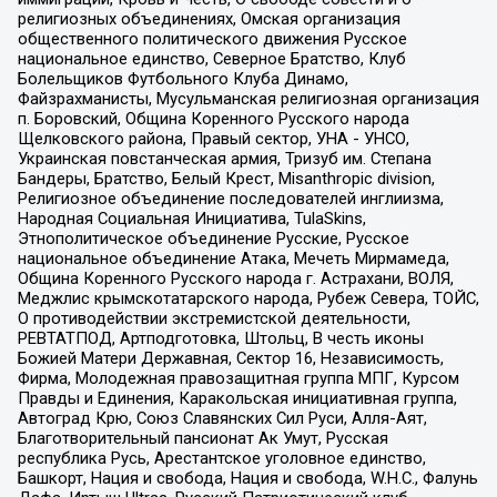
религиозных объединениях, Омская организация
общественного политического движения Русское
национальное единство, Северное Братство, Клуб
Болельщиков Футбольного Клуба Динамо,
Файзрахманисты, Мусульманская религиозная организация
п. Боровский, Община Коренного Русского народа
Щелковского района, Правый сектор, УНА - УНСО,
Украинская повстанческая армия, Тризуб им. Степана
Бандеры, Братство, Белый Крест, Misanthropic division,
Религиозное объединение последователей инглиизма,
Народная Социальная Инициатива, TulaSkins,
Этнополитическое объединение Русские, Русское
национальное объединение Атака, Мечеть Мирмамеда,
Община Коренного Русского народа г. Астрахани, ВОЛЯ,
Меджлис крымскотатарского народа, Рубеж Севера, ТОЙС,
О противодействии экстремистской деятельности,
РЕВТАТПОД, Артподготовка, Штольц, В честь иконы
Божией Матери Державная, Сектор 16, Независимость,
Фирма, Молодежная правозащитная группа МПГ, Курсом
Правды и Единения, Каракольская инициативная группа,
Автоград Крю, Союз Славянских Сил Руси, Алля-Аят,
Благотворительный пансионат Ак Умут, Русская
республика Русь, Арестантское уголовное единство,
Башкорт, Нация и свобода, Нация и свобода, W.H.С., Фалунь