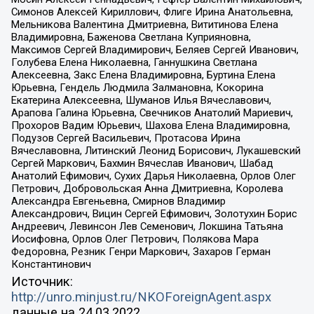
Симонов Алексей Кириллович, Флиге Ирина Анатольевна,
Мельникова Валентина Дмитриевна, Вититинова Елена
Владимировна, Баженова Светлана Куприяновна,
Максимов Сергей Владимирович, Беляев Сергей Иванович,
Голубева Елена Николаевна, Ганнушкина Светлана
Алексеевна, Закс Елена Владимировна, Буртина Елена
Юрьевна, Гендель Людмила Залмановна, Кокорина
Екатерина Алексеевна, Шуманов Илья Вячеславович,
Арапова Галина Юрьевна, Свечников Анатолий Мариевич,
Прохоров Вадим Юрьевич, Шахова Елена Владимировна,
Подузов Сергей Васильевич, Протасова Ирина
Вячеславовна, Литинский Леонид Борисович, Лукашевский
Сергей Маркович, Бахмин Вячеслав Иванович, Шабад
Анатолий Ефимович, Сухих Дарья Николаевна, Орлов Олег
Петрович, Добровольская Анна Дмитриевна, Королева
Александра Евгеньевна, Смирнов Владимир
Александрович, Вицин Сергей Ефимович, Золотухин Борис
Андреевич, Левинсон Лев Семенович, Локшина Татьяна
Иосифовна, Орлов Олег Петрович, Полякова Мара
Федоровна, Резник Генри Маркович, Захаров Герман
Константинович
Источник:
http://unro.minjust.ru/NKOForeignAgent.aspx
данные на
24.03.2022