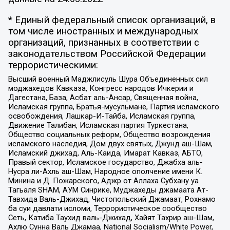
* Единый федеральный список организаций, в
том числе иностранных и международных
организаций, признанных в соответствии с
законодательством Российской Федерации
террористическими:
Высший военный Маджлисуль Шура Объединенных сил
моджахедов Кавказа, Конгресс народов Ичкерии и
Дагестана, База, Асбат аль-Ансар, Священная война,
Исламская группа, Братья-мусульмане, Партия исламского
освобождения, Лашкар-И-Тайба, Исламская группа,
Движение Талибан, Исламская партия Туркестана,
Общество социальных реформ, Общество возрождения
исламского наследия, Дом двух святых, Джунд аш-Шам,
Исламский джихад, Аль-Каида, Имарат Кавказ, АБТО,
Правый сектор, Исламское государство, Джабха аль-
Нусра ли-Ахль аш-Шам, Народное ополчение имени К.
Минина и Д. Пожарского, Аджр от Аллаха Субхану уа
Тагьаля SHAM, АУМ Синрике, Муджахеды джамаата Ат-
Тавхида Валь-Джихад, Чистопольский Джамаат, Рохнамо
ба суи давлати исломи, Террористическое сообщество
Сеть, Катиба Таухид валь-Джихад, Хайят Тахрир аш-Шам,
Ахлю Сунна Валь Джамаа, National Socialism/White Power,