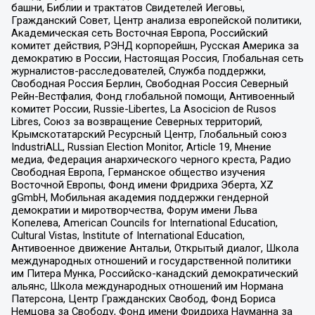
башни, Библии и трактатов Свидетелей Иеговы,
Гражданский Совет, Центр анализа европейской политики,
Академическая сеть Восточная Европа, Российский
комитет действия, РЭНД корпорейшн, Русская Америка за
демократию в России, Настоящая Россия, Глобальная сеть
журналистов-расследователей, Служба поддержки,
Свободная Россия Берлин, Свободная Россия Северный
Рейн-Вестфалия, Фонд глобальной помощи, Антивоенный
комитет России, Russie-Libertes, La Asocicion de Rusos
Libres, Союз за возвращение Северных территорий,
Крымскотатарский Ресурсный Центр, Глобальный союз
IndustriALL, Russian Election Monitor, Article 19, Мнение
медиа, Федерация анархического черного креста, Радио
Свободная Европа, Германское общество изучения
Восточной Европы, Фонд имени Фридриха Эберта, XZ
gGmbH, Мобильная академия поддержки гендерной
демократии и миротворчества, Форум имени Льва
Копелева, American Councils for International Education,
Cultural Vistas, Institute of International Education,
Антивоенное движение Антальи, Открытый диалог, Школа
международных отношений и государственной политики
им Питера Мунка, Российско-канадский демократический
альянс, Школа международных отношений им Нормана
Патерсона, Центр Гражданских Свобод, Фонд Бориса
Немцова за Свободу, Фонд имени Фридриха Науманна за