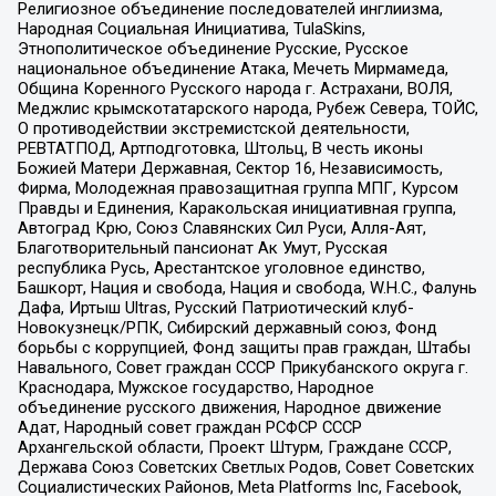
Религиозное объединение последователей инглиизма,
Народная Социальная Инициатива, TulaSkins,
Этнополитическое объединение Русские, Русское
национальное объединение Атака, Мечеть Мирмамеда,
Община Коренного Русского народа г. Астрахани, ВОЛЯ,
Меджлис крымскотатарского народа, Рубеж Севера, ТОЙС,
О противодействии экстремистской деятельности,
РЕВТАТПОД, Артподготовка, Штольц, В честь иконы
Божией Матери Державная, Сектор 16, Независимость,
Фирма, Молодежная правозащитная группа МПГ, Курсом
Правды и Единения, Каракольская инициативная группа,
Автоград Крю, Союз Славянских Сил Руси, Алля-Аят,
Благотворительный пансионат Ак Умут, Русская
республика Русь, Арестантское уголовное единство,
Башкорт, Нация и свобода, Нация и свобода, W.H.С., Фалунь
Дафа, Иртыш Ultras, Русский Патриотический клуб-
Новокузнецк/РПК, Сибирский державный союз, Фонд
борьбы с коррупцией, Фонд защиты прав граждан, Штабы
Навального, Совет граждан СССР Прикубанского округа г.
Краснодара, Мужское государство, Народное
объединение русского движения, Народное движение
Адат, Народный совет граждан РСФСР СССР
Архангельской области, Проект Штурм, Граждане СССР,
Держава Союз Советских Светлых Родов, Совет Советских
Социалистических Районов, Meta Platforms Inc, Facebook,