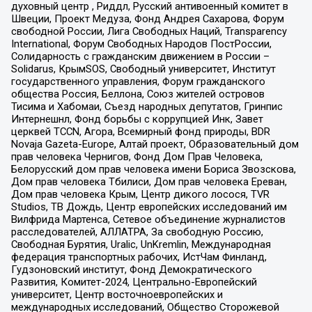
духовный центр , Риддл, Русский антивоенный комитет в
Швеции, Проект Медуза, Фонд Андрея Сахарова, Форум
свободной России, Лига Свободных Наций, Transparеncy
International, Форум Свободных Народов ПостРоссии,
Солидарность с гражданским движением в России –
Solidarus, КрымSOS, Свободный университет, Институт
государственного управления, Форум гражданского
общества Россия, Беллона, Союз жителей островов
Тисима и Хабомаи, Съезд народных депутатов, Гринпис
Интернешнл, Фонд борьбы с коррупцией Инк, Завет
церквей TCCN, Агора, Всемирный фонд природы, BDR
Novaja Gazeta-Europe, Алтай проект, Образовательный дом
прав человека Чернигов, Фонд Дом Прав Человека,
Белорусский дом прав человека имени Бориса Звозскова,
Дом прав человека Тбилиси, Дом прав человека Ереван,
Дом прав человека Крым, Центр дикого лосося, TVR
Studios, ТВ Дождь, Центр европейских исследований им
Вилфрида Мартенса, Сетевое объединение журналистов
расследователей, АЛЛАТРА, За свободную Россию,
Свободная Бурятия, Uralic, UnKremlin, Международная
федерация транспортных рабочих, ИстЧам Финланд,
Гудзоновский институт, Фонд Демократического
Развития, Комитет-2024, Центрально-Европейский
университет, Центр восточноевропейских и
международных исследований, Общество Сторожевой