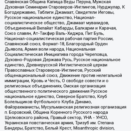
Славянская Община Капища Веды Перуна, Мужская
Духовная Семинария Староверов-Инглингов, Нурджулар, К
Богодержавию, Таблиги Джамаат, Свидетели Иеговы,
Русское национальное единство, Национал-
социалистическое общество, Джамаат мувахидов,
Объединенный Вилайат Кабарды, Балкарии и Карачая,
Союз славян, Ат-Такфир Валь-Хиджра, Пит Буль,
Национал-социалистическая рабочая партия России,
Славянский союз, Формат-18, Благородный Орден
Дьявола, Армия воли народа, Национальная
Социалистическая Инициатива города Череповца,
Духовно-Родовая Держава Русь, Русское национальное
единство, Древнерусской Инглистической церкви
Православных Староверов-Инглингов, Русский
общенациональный союз, Движение против нелегальной
иммиграции, Кровь и Честь, О свободе совести и о
религиозных объединениях, Омская организация
общественного политического движения Русское
национальное единство, Северное Братство, Клуб
Болельщиков Футбольного Клуба Динамо,
Файзрахманисты, Мусульманская религиозная организация
п. Боровский, Община Коренного Русского народа
Щелковского района, Правый сектор, УНА - УНСО,
Украинская повстанческая армия, Тризуб им. Степана
Бандеры, Братство, Белый Крест, Misanthropic division,