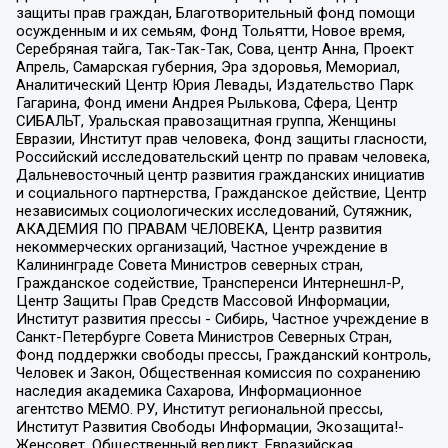
защиты прав граждан, Благотворительный фонд помощи
осужденным и их семьям, Фонд Тольятти, Новое время,
Серебряная тайга, Так-Так-Так, Сова, центр Анна, Проект
Апрель, Самарская губерния, Эра здоровья, Мемориал,
Аналитический Центр Юрия Левады, Издательство Парк
Гагарина, Фонд имени Андрея Рылькова, Сфера, Центр
СИБАЛЬТ, Уральская правозащитная группа, Женщины
Евразии, Институт прав человека, Фонд защиты гласности,
Российский исследовательский центр по правам человека,
Дальневосточный центр развития гражданских инициатив
и социального партнерства, Гражданское действие, Центр
независимых социологических исследований, Сутяжник,
АКАДЕМИЯ ПО ПРАВАМ ЧЕЛОВЕКА, Центр развития
некоммерческих организаций, Частное учреждение в
Калининграде Совета Министров северных стран,
Гражданское содействие, Трансперенси Интернешнл-Р,
Центр Защиты Прав Средств Массовой Информации,
Институт развития прессы - Сибирь, Частное учреждение в
Санкт-Петербурге Совета Министров Северных Стран,
Фонд поддержки свободы прессы, Гражданский контроль,
Человек и Закон, Общественная комиссия по сохранению
наследия академика Сахарова, Информационное
агентство МЕМО. РУ, Институт региональной прессы,
Институт Развития Свободы Информации, Экозащита!-
Женсовет, Общественный вердикт, Евразийская