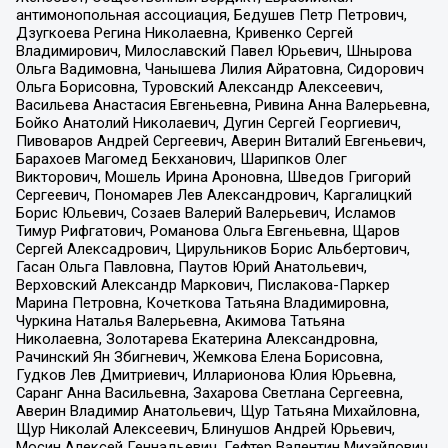
антимонопольная ассоциация, Бедушев Петр Петрович,
Дзугкоева Регина Николаевна, Кривенко Сергей
Владимирович, Милославский Павел Юрьевич, Шнырова
Ольга Вадимовна, Чанышева Лилия Айратовна, Сидорович
Ольга Борисовна, Туровский Александр Алексеевич,
Васильева Анастасия Евгеньевна, Ривина Анна Валерьевна,
Бойко Анатолий Николаевич, Дугин Сергей Георгиевич,
Пивоваров Андрей Сергеевич, Аверин Виталий Евгеньевич,
Барахоев Магомед Бекханович, Шарипков Олег
Викторович, Мошель Ирина Ароновна, Шведов Григорий
Сергеевич, Пономарев Лев Александрович, Каргалицкий
Борис Юльевич, Созаев Валерий Валерьевич, Исламов
Тимур Рифгатович, Романова Ольга Евгеньевна, Щаров
Сергей Алексадрович, Цирульников Борис Альбертович,
Гасан Ольга Павловна, Паутов Юрий Анатольевич,
Верховский Александр Маркович, Пислакова-Паркер
Марина Петровна, Кочеткова Татьяна Владимировна,
Чуркина Наталья Валерьевна, Акимова Татьяна
Николаевна, Золотарева Екатерина Александровна,
Рачинский Ян Збигневич, Жемкова Елена Борисовна,
Гудков Лев Дмитриевич, Илларионова Юлия Юрьевна,
Саранг Анна Васильевна, Захарова Светлана Сергеевна,
Аверин Владимир Анатольевич, Щур Татьяна Михайловна,
Щур Николай Алексеевич, Блинушов Андрей Юрьевич,
Мосин Алексей Геннадьевич, Гефтер Валентин Михайлович,