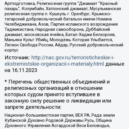
Артподготовка, Религиозная группа “Джамаат “Красный
пахарь”, Колумбайн, Хатлонский джамаат, Мусульманская
религиозная группа п. Кушкуль г. Оренбург, Крымско-
татарский добровольческий батальон имени Номана
Челебиджихана, Азов, Партия исламского возрождения
Таджикистана, Народная самооборона, Дуббайский
джамаат, московская ячейка, Батал-Хаджи Белхороев,
Маньяки Культ Убийц, Молодёжь Которая Улыбается,
Легион Свобода России, Айдар, Русский добровольческий
корпус
Источник:
http://nac.gov.ru/terroristicheskie-i-
ekstremistskie-organizacii-i-materialy.html
данные
на
16.11.2023
* Перечень общественных объединений и
религиозных организаций в отношении
которых судом принято вступившее в
законную силу решение о ликвидации или
запрете деятельности:
Национал-большевистская партия, ВЕК РА, Рада земли
Кубанской Духовно Родовой Державы Русь, Община
Духовного Управления Асгардской Веси Беловодья,