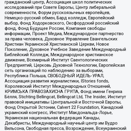
гражданский центр, Ассоциация школ политических
исследований при Совете Европы, Центр либеральной
современности, Форум русскоязычных европейцев,
Немецко-русский обмен, Бард колледж, Европейский
выбор, Фонд Ходорковского, Оксфордский российский
фонд, Фонд Будущее России, Компания свободы
информации, Проект Медиа, Международное партнерство
за права человека, Духовное Управление Евангельских
Христиан Украинской Христианской Церкви, Новое
Поколение, Духовное Учебное Заведение Международный
Библейский Колледж, Международное христианское
движение, Всемирный Институт Саентологических
Предприятий, Церковь Духовной Технологии, Европейская
сеть организаций по наблюдению за выборами,
Республика Польша, СВОБОДНЫЙ ИДЕЛЬ-УРАЛ,
Ассоциация развития журналистики, IStories fonds,
Королевский Институт Международных Отношений,
КРИМСЬКА ПРАВОЗАХИСНА ГРУПА, Фонд имени Генриха
Бёлля, Stichting Bellingcat, Bellingcat Ltd, The Insider, Институт
правовой инициативы Центральной и Восточной Европы,
Фонд Открытой Эстонии, Calvert 22 Foundation, Канадский
украинский конгресс, Институт Макдональда-Лорье,
Украинская национальная федерация Канады,
Декабристы, Международный научный центр им Вудро
Вильсона, Свободная пресса, Возрождение, Всеукраинский