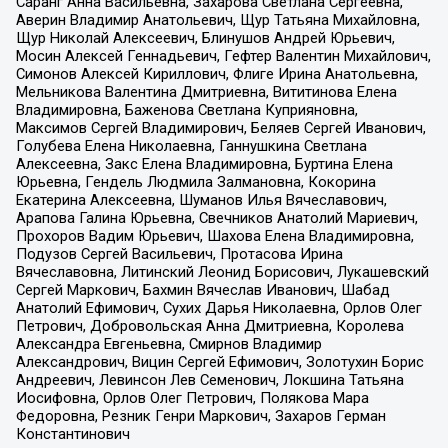
Саранг Анна Васильевна, Захарова Светлана Сергеевна,
Аверин Владимир Анатольевич, Щур Татьяна Михайловна,
Щур Николай Алексеевич, Блинушов Андрей Юрьевич,
Мосин Алексей Геннадьевич, Гефтер Валентин Михайлович,
Симонов Алексей Кириллович, Флиге Ирина Анатольевна,
Мельникова Валентина Дмитриевна, Вититинова Елена
Владимировна, Баженова Светлана Куприяновна,
Максимов Сергей Владимирович, Беляев Сергей Иванович,
Голубева Елена Николаевна, Ганнушкина Светлана
Алексеевна, Закс Елена Владимировна, Буртина Елена
Юрьевна, Гендель Людмила Залмановна, Кокорина
Екатерина Алексеевна, Шуманов Илья Вячеславович,
Арапова Галина Юрьевна, Свечников Анатолий Мариевич,
Прохоров Вадим Юрьевич, Шахова Елена Владимировна,
Подузов Сергей Васильевич, Протасова Ирина
Вячеславовна, Литинский Леонид Борисович, Лукашевский
Сергей Маркович, Бахмин Вячеслав Иванович, Шабад
Анатолий Ефимович, Сухих Дарья Николаевна, Орлов Олег
Петрович, Добровольская Анна Дмитриевна, Королева
Александра Евгеньевна, Смирнов Владимир
Александрович, Вицин Сергей Ефимович, Золотухин Борис
Андреевич, Левинсон Лев Семенович, Локшина Татьяна
Иосифовна, Орлов Олег Петрович, Полякова Мара
Федоровна, Резник Генри Маркович, Захаров Герман
Константинович