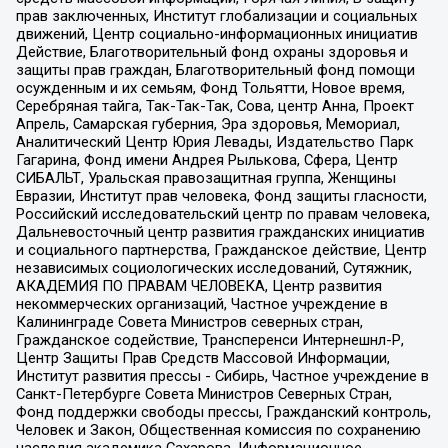
прав заключенных, Институт глобализации и социальных
движений, Центр социально-информационных инициатив
Действие, Благотворительный фонд охраны здоровья и
защиты прав граждан, Благотворительный фонд помощи
осужденным и их семьям, Фонд Тольятти, Новое время,
Серебряная тайга, Так-Так-Так, Сова, центр Анна, Проект
Апрель, Самарская губерния, Эра здоровья, Мемориал,
Аналитический Центр Юрия Левады, Издательство Парк
Гагарина, Фонд имени Андрея Рылькова, Сфера, Центр
СИБАЛЬТ, Уральская правозащитная группа, Женщины
Евразии, Институт прав человека, Фонд защиты гласности,
Российский исследовательский центр по правам человека,
Дальневосточный центр развития гражданских инициатив
и социального партнерства, Гражданское действие, Центр
независимых социологических исследований, Сутяжник,
АКАДЕМИЯ ПО ПРАВАМ ЧЕЛОВЕКА, Центр развития
некоммерческих организаций, Частное учреждение в
Калининграде Совета Министров северных стран,
Гражданское содействие, Трансперенси Интернешнл-Р,
Центр Защиты Прав Средств Массовой Информации,
Институт развития прессы - Сибирь, Частное учреждение в
Санкт-Петербурге Совета Министров Северных Стран,
Фонд поддержки свободы прессы, Гражданский контроль,
Человек и Закон, Общественная комиссия по сохранению
наследия академика Сахарова, Информационное