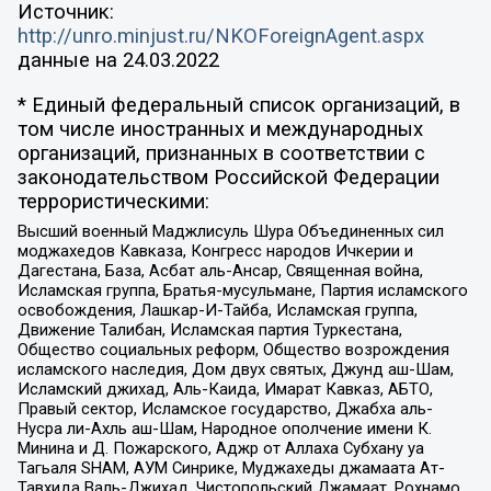
Источник:
http://unro.minjust.ru/NKOForeignAgent.aspx
данные на
24.03.2022
* Единый федеральный список организаций, в
том числе иностранных и международных
организаций, признанных в соответствии с
законодательством Российской Федерации
террористическими:
Высший военный Маджлисуль Шура Объединенных сил
моджахедов Кавказа, Конгресс народов Ичкерии и
Дагестана, База, Асбат аль-Ансар, Священная война,
Исламская группа, Братья-мусульмане, Партия исламского
освобождения, Лашкар-И-Тайба, Исламская группа,
Движение Талибан, Исламская партия Туркестана,
Общество социальных реформ, Общество возрождения
исламского наследия, Дом двух святых, Джунд аш-Шам,
Исламский джихад, Аль-Каида, Имарат Кавказ, АБТО,
Правый сектор, Исламское государство, Джабха аль-
Нусра ли-Ахль аш-Шам, Народное ополчение имени К.
Минина и Д. Пожарского, Аджр от Аллаха Субхану уа
Тагьаля SHAM, АУМ Синрике, Муджахеды джамаата Ат-
Тавхида Валь-Джихад, Чистопольский Джамаат, Рохнамо