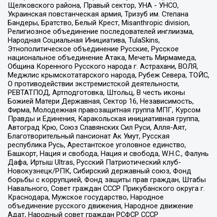
Щелковского района, Правый сектор, УНА - УНСО,
Украинская повстанческая армия, Тризуб им. Степана
Бандеры, Братство, Белый Крест, Misanthropic division,
Религиозное объединение последователей инглиизма,
Народная Социальная Инициатива, TulaSkins,
Этнополитическое объединение Русские, Русское
национальное объединение Атака, Мечеть Мирмамеда,
Община Коренного Русского народа г. Астрахани, ВОЛЯ,
Меджлис крымскотатарского народа, Рубеж Севера, ТОЙС,
О противодействии экстремистской деятельности,
РЕВТАТПОД, Артподготовка, Штольц, В честь иконы
Божией Матери Державная, Сектор 16, Независимость,
Фирма, Молодежная правозащитная группа МПГ, Курсом
Правды и Единения, Каракольская инициативная группа,
Автоград Крю, Союз Славянских Сил Руси, Алля-Аят,
Благотворительный пансионат Ак Умут, Русская
республика Русь, Арестантское уголовное единство,
Башкорт, Нация и свобода, Нация и свобода, W.H.С., Фалунь
Дафа, Иртыш Ultras, Русский Патриотический клуб-
Новокузнецк/РПК, Сибирский державный союз, Фонд
борьбы с коррупцией, Фонд защиты прав граждан, Штабы
Навального, Совет граждан СССР Прикубанского округа г.
Краснодара, Мужское государство, Народное
объединение русского движения, Народное движение
Адат, Народный совет граждан РСФСР СССР