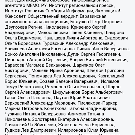
агентство МЕМО. РУ, Институт региональной прессы,
Институт Развития Свободы Информации, Экозащита!-
Женсовет, Общественный вердикт, Евразийская
антимонопольная ассоциация, Бедушев Петр Петрович,
Дзугкоева Регина Николаевна, Кривенко Сергей
Владимирович, Милославский Павел Юрьевич, Шнырова
Ольга Вадимовна, Чанышева Лилия Айратовна, Сидорович
Ольга Борисовна, Туровский Александр Алексеевич,
Васильева Анастасия Евгеньевна, Ривина Анна Валерьевна,
Бойко Анатолий Николаевич, Дугин Сергей Георгиевич,
Пивоваров Андрей Сергеевич, Аверин Виталий Евгеньевич,
Барахоев Магомед Бекханович, Шарипков Олег
Викторович, Мошель Ирина Ароновна, Шведов Григорий
Сергеевич, Пономарев Лев Александрович, Каргалицкий
Борис Юльевич, Созаев Валерий Валерьевич, Исламов
Тимур Рифгатович, Романова Ольга Евгеньевна, Щаров
Сергей Алексадрович, Цирульников Борис Альбертович,
Гасан Ольга Павловна, Паутов Юрий Анатольевич,
Верховский Александр Маркович, Пислакова-Паркер
Марина Петровна, Кочеткова Татьяна Владимировна,
Чуркина Наталья Валерьевна, Акимова Татьяна
Николаевна, Золотарева Екатерина Александровна,
Рачинский Ян Збигневич, Жемкова Елена Борисовна,
Гудков Лев Дмитриевич, Илларионова Юлия Юрьевна,