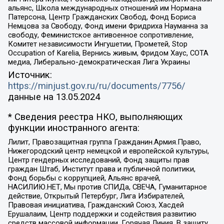
альянс, Школа международных отношений им Нормана
Патерсона, Центр Гражданских Свобод, Фонд Бориса
Немцова за Свободу, Фонд имени Фридриха Науманна за
свободу, Феминистское антивоенное сопротивление,
Комитет независимости Ингушетии, Прометей, Stop
Occupation of Karelia, Вернись живым, Фридом Хаус, СОТА
медиа, Либерально-демократическая Лига Украины
Источник:
https://minjust.gov.ru/ru/documents/7756/
данные на
13.05.2024
* Сведения реестра НКО, выполняющих
функции иностранного агента:
Лилит, Правозащитная группа Гражданин.Армия.Право,
Нижегородский центр немецкой и европейской культуры,
Центр гендерных исследований, Фонд защиты прав
граждан Штаб, Институт права и публичной политики,
Фонд борьбы с коррупцией, Альянс врачей,
НАСИЛИЮ.НЕТ, Мы против СПИДа, СВЕЧА, Гуманитарное
действие, Открытый Петербург, Лига Избирателей,
Правовая инициатива, Гражданский Союз, Хасдей
Ерушалаим, Центр поддержки и содействия развитию
средств массовой информации, Горячая Линия, В защиту