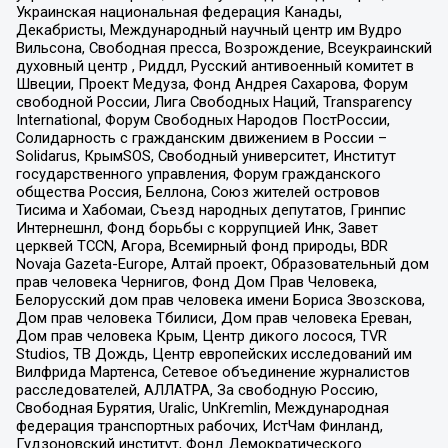
Украинская национальная федерация Канады,
Декабристы, Международный научный центр им Вудро
Вильсона, Свободная пресса, Возрождение, Всеукраинский
духовный центр , Риддл, Русский антивоенный комитет в
Швеции, Проект Медуза, Фонд Андрея Сахарова, Форум
свободной России, Лига Свободных Наций, Transparеncy
International, Форум Свободных Народов ПостРоссии,
Солидарность с гражданским движением в России –
Solidarus, КрымSOS, Свободный университет, Институт
государственного управления, Форум гражданского
общества Россия, Беллона, Союз жителей островов
Тисима и Хабомаи, Съезд народных депутатов, Гринпис
Интернешнл, Фонд борьбы с коррупцией Инк, Завет
церквей TCCN, Агора, Всемирный фонд природы, BDR
Novaja Gazeta-Europe, Алтай проект, Образовательный дом
прав человека Чернигов, Фонд Дом Прав Человека,
Белорусский дом прав человека имени Бориса Звозскова,
Дом прав человека Тбилиси, Дом прав человека Ереван,
Дом прав человека Крым, Центр дикого лосося, TVR
Studios, ТВ Дождь, Центр европейских исследований им
Вилфрида Мартенса, Сетевое объединение журналистов
расследователей, АЛЛАТРА, За свободную Россию,
Свободная Бурятия, Uralic, UnKremlin, Международная
федерация транспортных рабочих, ИстЧам Финланд,
Гудзоновский институт, Фонд Демократического