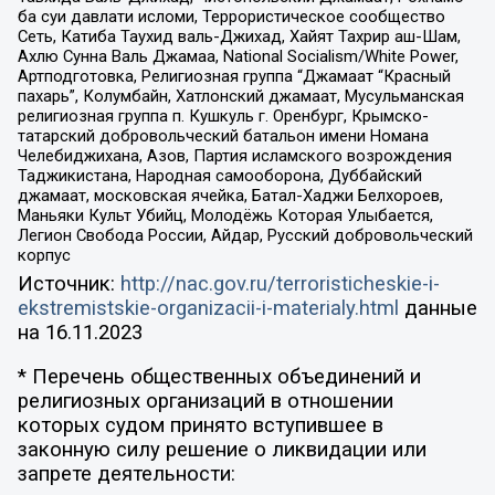
ба суи давлати исломи, Террористическое сообщество
Сеть, Катиба Таухид валь-Джихад, Хайят Тахрир аш-Шам,
Ахлю Сунна Валь Джамаа, National Socialism/White Power,
Артподготовка, Религиозная группа “Джамаат “Красный
пахарь”, Колумбайн, Хатлонский джамаат, Мусульманская
религиозная группа п. Кушкуль г. Оренбург, Крымско-
татарский добровольческий батальон имени Номана
Челебиджихана, Азов, Партия исламского возрождения
Таджикистана, Народная самооборона, Дуббайский
джамаат, московская ячейка, Батал-Хаджи Белхороев,
Маньяки Культ Убийц, Молодёжь Которая Улыбается,
Легион Свобода России, Айдар, Русский добровольческий
корпус
Источник:
http://nac.gov.ru/terroristicheskie-i-
ekstremistskie-organizacii-i-materialy.html
данные
на
16.11.2023
* Перечень общественных объединений и
религиозных организаций в отношении
которых судом принято вступившее в
законную силу решение о ликвидации или
запрете деятельности: