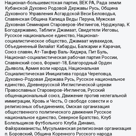
Национал-большевистская партия, ВЕК РА, Рада земли
Кубанской Духовно Родовой Державы Русь, Община
Духовного Управления Асгардской Веси Беловодья,
Славянская Община Капища Веды Перуна, Мужская
Духовная Семинария Староверов-Инглингов, Нурджулар, К
Богодержавию, Таблиги Джамаат, Свидетели Иеговы,
Русское национальное единство, Национал-
социалистическое общество, Джамаат мувахидов,
Объединенный Вилайат Кабарды, Балкарии и Карачая,
Союз славян, Ат-Такфир Валь-Хиджра, Пит Буль,
Национал-социалистическая рабочая партия России,
Славянский союз, Формат-18, Благородный Орден
Дьявола, Армия воли народа, Национальная
Социалистическая Инициатива города Череповца,
Духовно-Родовая Держава Русь, Русское национальное
единство, Древнерусской Инглистической церкви
Православных Староверов-Инглингов, Русский
общенациональный союз, Движение против нелегальной
иммиграции, Кровь и Честь, О свободе совести и о
религиозных объединениях, Омская организация
общественного политического движения Русское
национальное единство, Северное Братство, Клуб
Болельщиков Футбольного Клуба Динамо,
Файзрахманисты, Мусульманская религиозная организация
п. Боровский, Община Коренного Русского народа