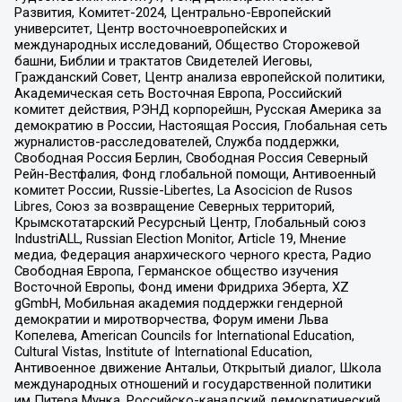
Развития, Комитет-2024, Центрально-Европейский
университет, Центр восточноевропейских и
международных исследований, Общество Сторожевой
башни, Библии и трактатов Свидетелей Иеговы,
Гражданский Совет, Центр анализа европейской политики,
Академическая сеть Восточная Европа, Российский
комитет действия, РЭНД корпорейшн, Русская Америка за
демократию в России, Настоящая Россия, Глобальная сеть
журналистов-расследователей, Служба поддержки,
Свободная Россия Берлин, Свободная Россия Северный
Рейн-Вестфалия, Фонд глобальной помощи, Антивоенный
комитет России, Russie-Libertes, La Asocicion de Rusos
Libres, Союз за возвращение Северных территорий,
Крымскотатарский Ресурсный Центр, Глобальный союз
IndustriALL, Russian Election Monitor, Article 19, Мнение
медиа, Федерация анархического черного креста, Радио
Свободная Европа, Германское общество изучения
Восточной Европы, Фонд имени Фридриха Эберта, XZ
gGmbH, Мобильная академия поддержки гендерной
демократии и миротворчества, Форум имени Льва
Копелева, American Councils for International Education,
Cultural Vistas, Institute of International Education,
Антивоенное движение Антальи, Открытый диалог, Школа
международных отношений и государственной политики
им Питера Мунка, Российско-канадский демократический