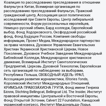
Коалиция по расследованию преследования в отношении
Фалуньгун в Китае, Всемирная организация по
расследованию преследований Фалуньгун, Пражский
гражданский центр, Ассоциация школ политических
исследований при Совете Европы, Центр либеральной
современности, Форум русскоязычных европейцев,
Немецко-русский обмен, Бард колледж, Европейский
выбор, Фонд Ходорковского, Оксфордский российский
фонд, Фонд Будущее России, Компания свободы
информации, Проект Медиа, Международное партнерство
за права человека, Духовное Управление Евангельских
Христиан Украинской Христианской Церкви, Новое
Поколение, Духовное Учебное Заведение Международный
Библейский Колледж, Международное христианское
движение, Всемирный Институт Саентологических
Предприятий, Церковь Духовной Технологии, Европейская
сеть организаций по наблюдению за выборами,
Республика Польша, СВОБОДНЫЙ ИДЕЛЬ-УРАЛ,
Ассоциация развития журналистики, IStories fonds,
Королевский Институт Международных Отношений,
КРИМСЬКА ПРАВОЗАХИСНА ГРУПА, Фонд имени Генриха
Бёлля, Stichting Bellingcat, Bellingcat Ltd, The Insider, Институт
правовой инициативы Центральной и Восточной Европы,
Фонд Открытой Эстонии, Calvert 22 Foundation, Канадский
украинский конгресс, Институт Макдональда-Лорье,