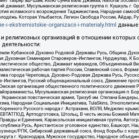
ят Тахрир аш-Шам, Ахлю Сунна Валь Джамаа, National Socialism
ий джамаат, Мусульманская религиозная группа п. Кушкуль г. 
ртия исламского возрождения Таджикистана, Народная самооб
олодёжь Которая Улыбается, Легион Свобода России, Айдар, Р
ie-i-ekstremistskie-organizacii-i-materialy.html
данные
и религиозных организаций в отношении которых 
 деятельности:
земли Кубанской Духовно Родовой Державы Русь, Община Духо
 Духовная Семинария Староверов-Инглингов, Нурджулар, К Бо
листическое общество, Джамаат мувахидов, Объединенный Вил
иалистическая рабочая партия России, Славянский союз, Форма
ива города Череповца, Духовно-Родовая Держава Русь, Русск
-Инглингов, Русский общенациональный союз, Движение против
 Омская организация общественного политического движения Р
йзрахманисты, Мусульманская религиозная организация п. Бо
краинская повстанческая армия, Тризуб им. Степана Бандеры, Бр
зма, Народная Социальная Инициатива, TulaSkins, Этнополитич
оренного Русского народа г. Астрахани, ВОЛЯ, Меджлис крымс
РЕВТАТПОД, Артподготовка, Штольц, В честь иконы Божией Мате
равды и Единения, Каракольская инициативная группа, Автогра
спублика Русь, Арестантское уголовное единство, Башкорт, Наци
окузнецк/РПК, Сибирский державный союз, Фонд борьбы с кор
округа г. Краснодара, Мужское государство, Народное объедин