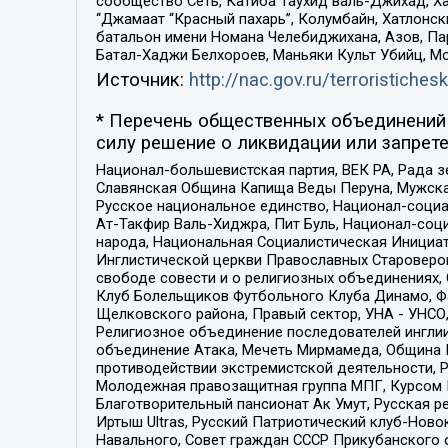
сообщество Сеть, Катиба Таухид валь-Джихад, Хай
“Джамаат “Красный пахарь”, Колумбайн, Хатлонск
батальон имени Номана Челебиджихана, Азов, Па
Батал-Хаджи Белхороев, Маньяки Культ Убийц, М
Источник:
http://nac.gov.ru/terroristichesk
* Перечень общественных объединений 
силу решение о ликвидации или запрете
Национал-большевистская партия, ВЕК РА, Рада 
Славянская Община Капища Веды Перуна, Мужская
Русское национальное единство, Национал-социа
Ат-Такфир Валь-Хиджра, Пит Буль, Национал-соц
народа, Национальная Социалистическая Инициат
Инглистической церкви Православных Староверов
свободе совести и о религиозных объединениях,
Клуб Болельщиков Футбольного Клуба Динамо, Фа
Щелковского района, Правый сектор, УНА - УНСО, У
Религиозное объединение последователей инглии
объединение Атака, Мечеть Мирмамеда, Община К
противодействии экстремистской деятельности, 
Молодежная правозащитная группа МПГ, Курсом П
Благотворительный пансионат Ак Умут, Русская ре
Иртыш Ultras, Русский Патриотический клуб-Нов
Навального, Совет граждан СССР Прикубанского 