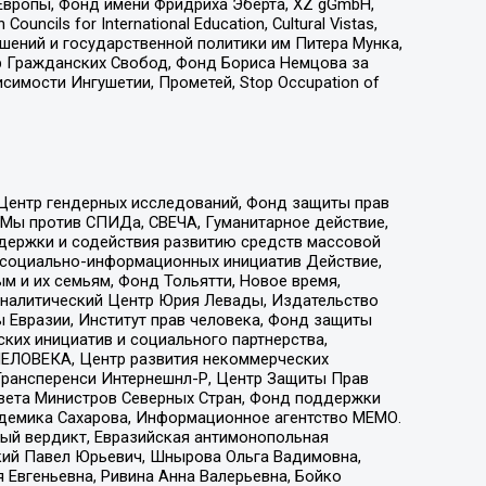
Европы, Фонд имени Фридриха Эберта, XZ gGmbH,
ls for International Education, Cultural Vistas,
ошений и государственной политики им Питера Мунка,
 Гражданских Свобод, Фонд Бориса Немцова за
имости Ингушетии, Прометей, Stop Occupation of
 Центр гендерных исследований, Фонд защиты прав
 Мы против СПИДа, СВЕЧА, Гуманитарное действие,
ддержки и содействия развитию средств массовой
р социально-информационных инициатив Действие,
 и их семьям, Фонд Тольятти, Новое время,
, Аналитический Центр Юрия Левады, Издательство
 Евразии, Институт прав человека, Фонд защиты
ких инициатив и социального партнерства,
ЕЛОВЕКА, Центр развития некоммерческих
 Трансперенси Интернешнл-Р, Центр Защиты Прав
овета Министров Северных Стран, Фонд поддержки
адемика Сахарова, Информационное агентство МЕМО.
ый вердикт, Евразийская антимонопольная
кий Павел Юрьевич, Шнырова Ольга Вадимовна,
 Евгеньевна, Ривина Анна Валерьевна, Бойко