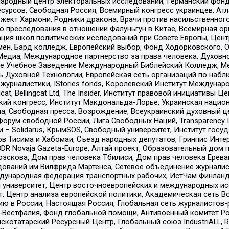
родный центр электоральных исследований, Германский фонд
рсов, Свободная Россия, Всемирный конгресс украинцев, Атла
ект Хармони, Родники дракона, Врачи против насильственного
ию преследования в отношении Фалуньгун в Китае, Всемирная о
ация школ политических исследований при Совете Европы, Цен
мен, Бард колледж, Европейский выбор, Фонд Ходорковского,
едиа, Международное партнерство за права человека, Духовно
ое Учебное Заведение Международный Библейский Колледж, М
ь Духовной Технологии, Европейская сеть организаций по наб
урналистики, IStories fonds, Королевский Институт Между
gcat, Bellingcat Ltd, The Insider, Институт правовой инициатив
инский конгресс, Институт Макдональда-Лорье, Украинская нац
, Свободная пресса, Возрождение, Всеукраинский духовный цен
орум свободной России, Лига Свободных Наций, Transparеncy I
– Solidarus, КрымSOS, Свободный университет, Институт госу
в Тисима и Хабомаи, Съезд народных депутатов, Гринпис Инте
DR Novaja Gazeta-Europe, Алтай проект, Образовательный дом 
зскова, Дом прав человека Тбилиси, Дом прав человека Ерева
едований им Вилфрида Мартенса, Сетевое объединение журнали
Международная федерация транспортных рабочих, ИстЧам Финлан
й университет, Центр восточноевропейских и международных и
, Центр анализа европейской политики, Академическая сеть Во
ю в России, Настоящая Россия, Глобальная сеть журналистов
естфалия, Фонд глобальной помощи, Антивоенный комитет России,
татарский Ресурсный Центр, Глобальный союз IndustriALL, Russi