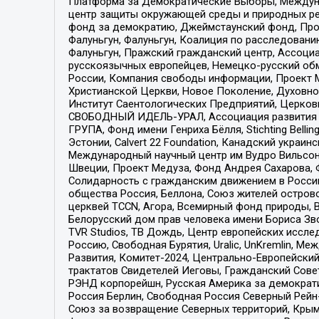
Платформа за Демократические Выборы, Междуна
центр защиты окружающей среды и природных ресу
фонд за демократию, Джеймстаунский фонд, Прож
Фалуньгун, Фалуньгун, Коалиция по расследован
Фалуньгун, Пражский гражданский центр, Ассоци
русскоязычных европейцев, Немецко-русский об
России, Компания свободы информации, Проект М
Христианской Церкви, Новое Поколение, Духовн
Институт Саентологических Предприятий, Церков
СВОБОДНЫЙ ИДЕЛЬ-УРАЛ, Ассоциация развития ж
ГРУПА, Фонд имени Генриха Бёлля, Stichting Bellin
Эстонии, Calvert 22 Foundation, Канадский укра
Международный научный центр им Вудро Вильсона
Швеции, Проект Медуза, Фонд Андрея Сахарова, Ф
Солидарность с гражданским движением в России 
общества Россия, Беллона, Союз жителей острово
церквей TCCN, Агора, Всемирный фонд природы, B
Белорусский дом прав человека имени Бориса Зво
TVR Studios, ТВ Дождь, Центр европейских иссл
Россию, Свободная Бурятия, Uralic, UnKremlin, 
Развития, Комитет-2024, Центрально-Европейски
трактатов Свидетелей Иеговы, Гражданский Совет
РЭНД корпорейшн, Русская Америка за демократи
Россия Берлин, Свободная Россия Северный Рейн-В
Союз за возвращение Северных территорий, Крымско