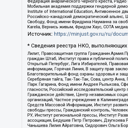
Федерация анархического черного креста, Радио
Мобильная академия поддержки гендерной демократи
Institute of International Education, Антивоенн
Российско-канадский демократический альянс, 
Свободу, Фонд имени Фридриха Науманна за свобо
Karelia, Вернись живым, Фридом Хаус, СОТА меди
Источник:
https://minjust.gov.ru/ru/doc
* Сведения реестра НКО, выполняющих 
Лилит, Правозащитная группа Гражданин.Армия.П
граждан Штаб, Институт права и публичной поли
Открытый Петербург, Лига Избирателей, Правова
информации, Горячая Линия, В защиту прав закл
Благотворительный фонд охраны здоровья и защи
Серебряная тайга, Так-Так-Так, Сова, центр Анн
Парк Гагарина, Фонд имени Андрея Рылькова, Сф
гласности, Российский исследовательский центр 
Гражданское действие, Центр независимых соци
организаций, Частное учреждение в Калининград
Средств Массовой Информации, Институт развити
свободы прессы, Гражданский контроль, Человек
РУ, Институт региональной прессы, Институт Ра
ассоциация, Бедушев Петр Петрович, Дзугкоева 
Чанышева Лилия Айратовна, Сидорович Ольга Бори