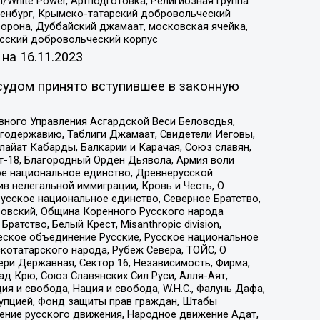
/White Power, Артподготовка, Религиозная группа
Оренбург, Крымско-татарский добровольческий
орона, Дуббайский джамаат, московская ячейка,
усский добровольческий корпус
 на
16.11.2023
судом принято вступившее в законную
вного Управления Асгардской Веси Беловодья,
годержавию, Таблиги Джамаат, Свидетели Иеговы,
айат Кабарды, Балкарии и Карачая, Союз славян,
т-18, Благородный Орден Дьявола, Армия воли
ое национальное единство, Древнерусской
 нелегальной иммиграции, Кровь и Честь, О
усское национальное единство, Северное Братство,
ровский, Община Коренного Русского народа
атство, Белый Крест, Misanthropic division,
еское объединение Русские, Русское национальное
котатарского народа, Рубеж Севера, ТОЙС, О
ри Державная, Сектор 16, Независимость, Фирма,
д Крю, Союз Славянских Сил Руси, Алля-Аят,
я и свобода, Нация и свобода, W.H.С., Фалунь Дафа,
рупцией, Фонд защиты прав граждан, Штабы
ение русского движения, Народное движение Адат,