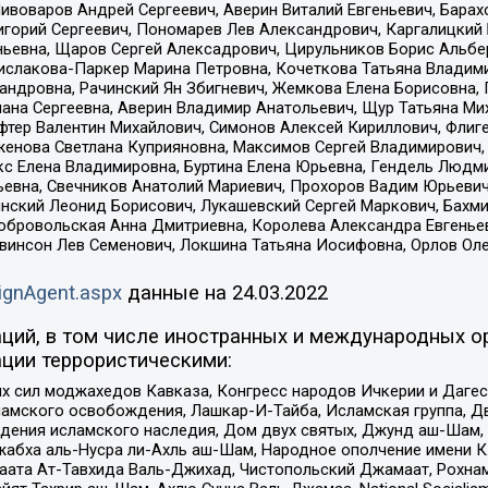
Пивоваров Андрей Сергеевич, Аверин Виталий Евгеньевич, Бара
горий Сергеевич, Пономарев Лев Александрович, Каргалицкий 
ньевна, Щаров Сергей Алексадрович, Цирульников Борис Альбер
ислакова-Паркер Марина Петровна, Кочеткова Татьяна Владими
сандровна, Рачинский Ян Збигневич, Жемкова Елена Борисовна,
лана Сергеевна, Аверин Владимир Анатольевич, Щур Татьяна М
фтер Валентин Михайлович, Симонов Алексей Кириллович, Флиг
женова Светлана Куприяновна, Максимов Сергей Владимирович, 
кс Елена Владимировна, Буртина Елена Юрьевна, Гендель Людм
евна, Свечников Анатолий Мариевич, Прохоров Вадим Юрьевич
инский Леонид Борисович, Лукашевский Сергей Маркович, Бахм
Добровольская Анна Дмитриевна, Королева Александра Евгенье
евинсон Лев Семенович, Локшина Татьяна Иосифовна, Орлов Ол
ignAgent.aspx
данные на
24.03.2022
ций, в том числе иностранных и международных ор
ции террористическими:
ил моджахедов Кавказа, Конгресс народов Ичкерии и Дагеста
ламского освобождения, Лашкар-И-Тайба, Исламская группа, Дв
ения исламского наследия, Дом двух святых, Джунд аш-Шам, 
жабха аль-Нусра ли-Ахль аш-Шам, Народное ополчение имени К.
ата Ат-Тавхида Валь-Джихад, Чистопольский Джамаат, Рохнам