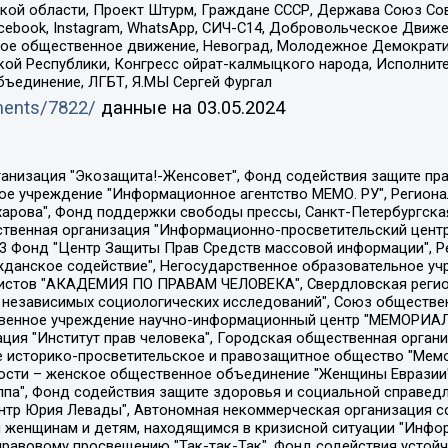
ой области, Проект Штурм, Граждане СССР, Держава Союз Сов
Facebook, Instagram, WhatsApp, СИЧ-С14, Добровольческое Движ
ское общественное движение, Невоград, Молодежное Демократ
ой Республики, Конгресс ойрат-калмыцкого народа, Исполнит
бъединение, ЛГБТ, Я.МЫ Сергей Фургал
uments/7822/
данные на
03.05.2024
Общество с ограниченной ответственностью "Радио Свободная Европа/Радио Свобода", Чешское информационное агентство "MEDIUM-ORIENT", Красноярская региональная общественная организация "Мы против СПИДа", Камалягин Денис Николаевич, Маркелов Сергей Евгеньевич, Пономарев Лев Александрович, Савицкая Людмила Алексеевна, Автономная некоммерческая организация "Центр по работе с проблемой насилия "НАСИЛИЮ.НЕТ", Межрегиональный профессиональный союз работников здравоохранения "Альянс врачей", Юридическое лицо, зарегистрированное в Латвийской Республике, SIA "Medusa Project" (регистрационный номер 40103797863, дата регистрации 10.06.2014), Некоммерческая организация "Фонд по борьбе с коррупцией", Автономная некоммерческая организация "Институт права и публичной политики", Баданин Роман Сергеевич, Гликин Максим Александрович, Железнова Мария Михайловна, Лукьянова Юлия Сергеевна, Маетная Елизавета Витальевна, Маняхин Петр Борисович, Чуракова Ольга Владимировна, Ярош Юлия Петровна, Юридическое лицо "The Insider SIA", зарегистрированное в Риге, Латвийская Республика (дата регистрации 26.06.2015), являющееся администратором доменного имени интернет-издания "The Insider SIA", https://theins.ru, Постернак Алексей Евгеньевич, Рубин Михаил Аркадьевич, Анин Роман Александрович, Юридическое лицо Istories fonds, зарегистрированное в Латвийской Республике (регистрационный номер 50008295751, дата регистрации 24.02.2020), Великовский Дмитрий Александрович, Долинина Ирина Николаевна, Мароховская Алеся Алексеевна, Шлейнов Роман Юрьевич, Шмагун Олеся Валентиновна, Общество с ограниченной ответственностью "Альтаир 2021", Общество с ограниченной ответственностью "Вега 2021", Общество с ограниченной ответственностью "Главный редактор 2021", Общество с ограниченной ответственностью "Ромашки монолит", Важенков Артем Валерьевич, Ивановская областная общественная организация "Центр гендерных исследований", Гурман Юрий Альбертович, Медиапроект "ОВД-Инфо", Егоров Владимир Владимирович, Жилинский Владимир Александрович, Общество с ограниченной ответственностью "ЗП", Иванова София Юрьевна, Карезина Инна Павловна, Кильтау Екатерина Викторовна, Петров Алексей Викторович, Пискунов Сергей Евгеньевич, Смирнов Сергей Сергеевич, Тихонов Михаил Сергеевич, Общество с ограниченной ответственностью "ЖУРНАЛИСТ-ИНОСТРАННЫЙ АГЕНТ", Арапова Галина Юрьевна, Вольтская Татьяна Анатольевна, Американская компания "Mason G.E.S. Anonymous Foundation" (США), являющаяся владельцем интернет-издания https://mnews.world/, Компания "Stichting Bellingcat", зарегистрированная в Нидерландах (дата регистрации 11.07.2018), Захаров Андрей Вячеславович, Клепиковская Екатерина Дмитриевна, Общество с ограниченной ответственностью "МЕМО", Перл Роман Александрович, Симонов Евгений Алексеевич, Соловьева Елена Анатольевна, Сотников Даниил Владимирович, Сурначева Елизавета Дмитриевна, Автономная некоммерческая организация по защите прав человека и информированию населения "Якутия – Наше Мнение", Общество с ограниченной ответственностью "Москоу диджитал медиа", с 26.01.2023 Общество с ограниченной ответственностью "Чайка Белые сады", Ветошкина Валерия Валерьевна, Заговора Максим Александрович, Межрегиональное общественное движение "Российская ЛГБТ - сеть", Оленичев Максим Владимирович, Павлов Иван Юрьевич, Скворцова Елена Сергеевна, Общество с ограниченной ответственностью "Как бы инагент", Кочетков Игорь Викторович, Общество с ограниченной ответственностью "Честные выборы", Еланчик Олег Александрович, Общество с ограниченной ответственностью "Нобелевский призыв", Гималова Регина Эмилевна, Григорьев Андрей Валерьевич, Григорьева Алина Александровна, Ассоциация по содействию защите прав призывников, альтернативнослужащих и военнослужащих "Правозащитная группа "Гражданин.Армия.Право", Хисамова Регина Фаритовна, Автономная некоммерческая организация по реализа