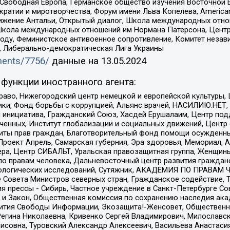
 Свободная Европа, Германское общество изучения Восточной 
и и миротворчества, Форум имени Льва Копелева, American Counci
ое движение Антальи, Открытый диалог, Школа международных отн
Школа международных отношений им Нормана Патерсона, Центр
ду, Феминистское антивоенное сопротивление, Комитет независ
а, Либерально-демократическая Лига Украины
uments/7756/
данные на
13.05.2024
функции иностранного агента:
раво, Нижегородский центр немецкой и европейской культуры,
тики, Фонд борьбы с коррупцией, Альянс врачей, НАСИЛИЮ.НЕТ,
я инициатива, Гражданский Союз, Хасдей Ерушалаим, Центр по
юченных, Институт глобализации и социальных движений, Цент
ты прав граждан, Благотворительный фонд помощи осужденным
а, Проект Апрель, Самарская губерния, Эра здоровья, Мемориал
ера, Центр СИБАЛЬТ, Уральская правозащитная группа, Женщины
по правам человека, Дальневосточный центр развития гражданс
ологических исследований, Сутяжник, АКАДЕМИЯ ПО ПРАВАМ Ч
е Совета Министров северных стран, Гражданское содействие,
я прессы - Сибирь, Частное учреждение в Санкт-Петербурге С
 и Закон, Общественная комиссия по сохранению наследия ак
звития Свободы Информации, Экозащита!-Женсовет, Общественн
Регина Николаевна, Кривенко Сергей Владимирович, Милославс
совна, Туровский Александр Алексеевич, Васильева Анастасия