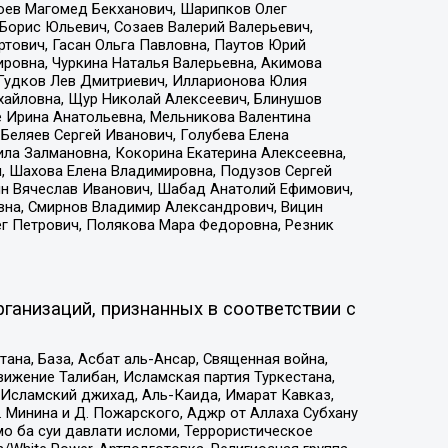
хоев Магомед Бекханович, Шарипков Олег
Борис Юльевич, Созаев Валерий Валерьевич,
тович, Гасан Ольга Павловна, Паутов Юрий
ровна, Чуркина Наталья Валерьевна, Акимова
 Гудков Лев Дмитриевич, Илларионова Юлия
ихайловна, Щур Николай Алексеевич, Блинушов
е Ирина Анатольевна, Мельникова Валентина
Беляев Сергей Иванович, Голубева Елена
ила Залмановна, Кокорина Екатерина Алексеевна,
, Шахова Елена Владимировна, Подузов Сергей
ин Вячеслав Иванович, Шабад Анатолий Ефимович,
вна, Смирнов Владимир Александрович, Вицин
ег Петрович, Полякова Мара Федоровна, Резник
ганизаций, признанных в соответствии с
на, База, Асбат аль-Ансар, Священная война,
ижение Талибан, Исламская партия Туркестана,
Исламский джихад, Аль-Каида, Имарат Кавказ,
 Минина и Д. Пожарского, Аджр от Аллаха Субхану
о ба суи давлати исломи, Террористическое