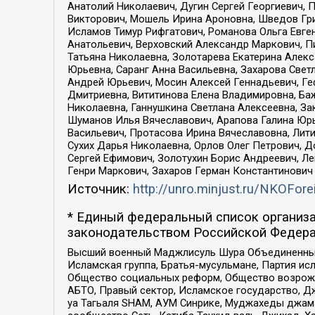
Анатолий Николаевич, Дугин Сергей Георгиевич, 
Викторович, Мошель Ирина Ароновна, Шведов Гри
Исламов Тимур Рифгатович, Романова Ольга Евге
Анатольевич, Верховский Александр Маркович, П
Татьяна Николаевна, Золотарева Екатерина Алек
Юрьевна, Саранг Анна Васильевна, Захарова Свет
Андрей Юрьевич, Мосин Алексей Геннадьевич, Ге
Дмитриевна, Вититинова Елена Владимировна, Ба
Николаевна, Ганнушкина Светлана Алексеевна, За
Шуманов Илья Вячеславович, Арапова Галина Юрь
Васильевич, Протасова Ирина Вячеславовна, Лит
Сухих Дарья Николаевна, Орлов Олег Петрович, 
Сергей Ефимович, Золотухин Борис Андреевич, Л
Генри Маркович, Захаров Герман Константинович
Источник:
http://unro.minjust.ru/NKOFore
* Единый федеральный список организа
законодательством Российской Федера
Высший военный Маджлисуль Шура Объединенных с
Исламская группа, Братья-мусульмане, Партия ис
Общество социальных реформ, Общество возрожд
АБТО, Правый сектор, Исламское государство, Д
уа Тагьаля SHAM, АУМ Синрике, Муджахеды джама