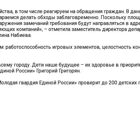
ства, в том числе реагируем на обращения граждан. В да
тараемся делать обходы заблаговременно. Поскольку площ
наружения замечаний требования будут направляться в адр
ющих компаний», – отметила заместитель директора депа
лина Набиева.
: работоспособность игровых элементов, целостность ко
сему городу. Дети наше будущее – их здоровье в приорите
диной России» Григорий Григорян.
Молодая гвардия Единой России» проверит до 200 детских 