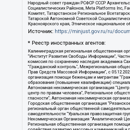
Народный совет граждан РСФСР СССР Архангельск
Социалистических Районов, Meta Platforms Inc, 
Комитет, Татарстанское Региональное Всетатар
Татарской Автономной Советской Социалистическ
Красноярского края, Этническое национальное о
Источник:
https://minjust.gov.ru/ru/doc
* Реестр иностранных агентов:
Калининградская региональная общественная организация "Экозащита!-Женсовет", Фонд содействия защите прав и свобод граждан "Общественный вердикт", Фонд "Институт Развития Свободы Информации", Частное учреждение "Информационное агентство МЕМО. РУ", Региональная общественная организация "Общественная комиссия по сохранению наследия академика Сахарова", Фонд поддержки свободы прессы, Санкт-Петербургская общественная правозащитная организация "Гражданский контроль", Межрегиональная общественная организация "Информационно-просветительский центр "Мемориал", Региональный Фонд "Центр Защиты Прав Средств Массовой Информации", с 05.12.2023 Фонд "Центр Защиты Прав Средств массовой информации", Региональная общественная благотворительная организация помощи беженцам и мигрантам "Гражданское содействие", Негосударственное образовательное учреждение дополнительного профессионального образования (повышение квалификации) специалистов "АКАДЕМИЯ ПО ПРАВАМ ЧЕЛОВЕКА", Свердловская региональная общественная организация "Сутяжник", Автономная некоммерческая организация "Центр независимых социологических исследований", Союз общественных объединений "Российский исследовательский центр по правам человека", Региональное общественное учреждение научно-информационный центр "МЕМОРИАЛ", Некоммерческая организация "Фонд защиты гласности", Автономная некоммерческая организация "Институт прав человека", Городская общественная организация "Екатеринбургское общество "МЕМОРИАЛ", Городская общественная организация "Рязанское историко-просветительское и правозащитное общество "Мемориал" (Рязанский Мемориал), Челябинский региональный орган общественной самодеятельности – женское общественное объединение "Женщины Евразии", Челябинский региональный орган общественной самодеятельности "Уральская правозащитная группа", Фонд содействия защите здоровья и социальной справедливости имени Андрея Рылькова, Автономная Некоммерческая Организация "Аналитический Центр Юрия Левады", Автономная некоммерческая организация социальной поддержки населения "Проект Апрель", Региональная общественная организация помощи женщинам и детям, находящимся в кризисной ситуации "Информационно-методический центр "Анна", Фонд содействия развитию массовых коммуникаций и правовому просвещению "Так-так-Так", Фонд содействия устойчивому развитию "Серебряная тайга", Свердловский региональный общественный фонд социальных проектов "Новое время", "Idel.Реалии", Кавказ.Реалии, Крым.Реалии, Телеканал Настоящее Время, Татаро-башкирская служба Радио Свобода (Azatliq Radiosi), Радио Свободная Европа/Радио Свобода (PCE/PC), "Сибирь.Реалии", "Фактограф", Благотворительный фонд помощи осужденным и их семьям, Автономная некоммерческая организация "Институт глобализации и социальных движений", Фонд "В защиту прав заключенных", Частное учреждение "Центр поддержки и содействия развитию средств массовой информации", Пензенский региональный общественный благотворительный фонд "Гражданский союз", "Север.Реалии", Некоммерческая организация Фонд "Правовая инициатива", 