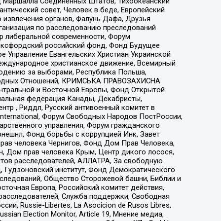
 Маршалла Соединенных Штатов, Тихоокеанский
нтический совет, Человек в беде, Европейский
 извлечения органов, Фалунь Дафа, Друзья
рганизация по расследованию преследований
тр либеральной современности, Форум
 Оксфордский российский фонд, Фонд Будущее
е Управление Евангельских Христиан Украинской
еждународное христианское движение, Всемирный
людению за выборами, Республика Польша,
народных Отношений, КРИМСЬКА ПРАВОЗАХИСНА
ы Центральной и Восточной Европы, Фонд Открытой
иональная федерация Канады, Декабристы,
тр , Риддл, Русский антивоенный комитет в
nternational, Форум Свободных Народов ПостРоссии,
дарственного управления, Форум гражданского
рнешнл, Фонд борьбы с коррупцией Инк, Завет
прав человека Чернигов, Фонд Дом Прав Человека,
н, Дом прав человека Крым, Центр дикого лосося,
стов расследователей, АЛЛАТРА, За свободную
д, Гудзоновский институт, Фонд Демократического
сследований, Общество Сторожевой башни, Библии и
сточная Европа, Российский комитет действия,
-расследователей, Служба поддержки, Свободная
 Russie-Libertes, La Asocicion de Rusos Libres,
an Election Monitor, Article 19, Мнение медиа,