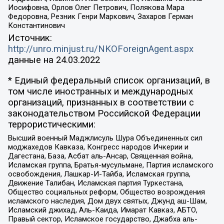
Иосифовна, Орлов Олег Петрович, Полякова Мара
Федоровна, Резник Генри Маркович, Захаров Герман
Константинович
Источник:
http://unro.minjust.ru/NKOForeignAgent.aspx
данные на
24.03.2022
* Единый федеральный список организаций, в
том числе иностранных и международных
организаций, признанных в соответствии с
законодательством Российской Федерации
террористическими:
Высший военный Маджлисуль Шура Объединенных сил
моджахедов Кавказа, Конгресс народов Ичкерии и
Дагестана, База, Асбат аль-Ансар, Священная война,
Исламская группа, Братья-мусульмане, Партия исламского
освобождения, Лашкар-И-Тайба, Исламская группа,
Движение Талибан, Исламская партия Туркестана,
Общество социальных реформ, Общество возрождения
исламского наследия, Дом двух святых, Джунд аш-Шам,
Исламский джихад, Аль-Каида, Имарат Кавказ, АБТО,
Правый сектор, Исламское государство, Джабха аль-