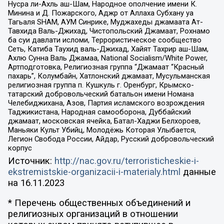
Нусра ли-Ахль аш-Шам, Народное ополчение имени К.
Минина и Д. Пожарского, Аджр от Аллаха Субхану уа
Тагьаля SHAM, АУМ Синрике, Муджахеды джамаата Ат-
Тавхида Валь-Джихад, Чистопольский Джамаат, Рохнамо
ба суи давлати исломи, Террористическое сообщество
Сеть, Катиба Таухид валь-Джихад, Хайят Тахрир аш-Шам,
Ахлю Сунна Валь Джамаа, National Socialism/White Power,
Артподготовка, Религиозная группа “Джамаат “Красный
пахарь”, Колумбайн, Хатлонский джамаат, Мусульманская
религиозная группа п. Кушкуль г. Оренбург, Крымско-
татарский добровольческий батальон имени Номана
Челебиджихана, Азов, Партия исламского возрождения
Таджикистана, Народная самооборона, Дуббайский
джамаат, московская ячейка, Батал-Хаджи Белхороев,
Маньяки Культ Убийц, Молодёжь Которая Улыбается,
Легион Свобода России, Айдар, Русский добровольческий
корпус
Источник:
http://nac.gov.ru/terroristicheskie-i-
ekstremistskie-organizacii-i-materialy.html
данные
на
16.11.2023
* Перечень общественных объединений и
религиозных организаций в отношении