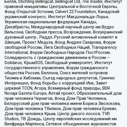
Бёлля, Stichting Bellingcat, Bellingcat Ltd, The Insider, Институт
правовой инициативы Центральной и Восточной Европы,
Фонд Открытой Эстонии, Calvert 22 Foundation, Канадский
украинский конгресс, Институт Макдональда-Лорье,
Украинская национальная федерация Канады,
Декабристы, Международный научный центр им Вудро
Вильсона, Свободная пресса, Возрождение, Всеукраинский
духовный центр , Риддл, Русский антивоенный комитет в
Швеции, Проект Медуза, Фонд Андрея Сахарова, Форум
свободной России, Лига Свободных Наций, Transparеncy
International, Форум Свободных Народов ПостРоссии,
Солидарность с гражданским движением в России –
Solidarus, КрымSOS, Свободный университет, Институт
государственного управления, Форум гражданского
общества Россия, Беллона, Союз жителей островов
Тисима и Хабомаи, Съезд народных депутатов, Гринпис
Интернешнл, Фонд борьбы с коррупцией Инк, Завет
церквей TCCN, Агора, Всемирный фонд природы, BDR
Novaja Gazeta-Europe, Алтай проект, Образовательный дом
прав человека Чернигов, Фонд Дом Прав Человека,
Белорусский дом прав человека имени Бориса Звозскова,
Дом прав человека Тбилиси, Дом прав человека Ереван,
Дом прав человека Крым, Центр дикого лосося, TVR
Studios, ТВ Дождь, Центр европейских исследований им
Вилфрида Мартенса, Сетевое объединение журналистов