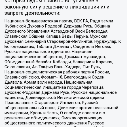
которых судом принято вступившее в
законную силу решение о ликвидации или
запрете деятельности:
Национал-большевистская партия, ВЕК РА, Рада земли
Кубанской Духовно Родовой Державы Русь, Община
Духовного Управления Асгардской Веси Беловодья,
Славянская Община Капища Веды Перуна, Мужская
Духовная Семинария Староверов-Инглингов, Нурджулар, К
Богодержавию, Таблиги Джамаат, Свидетели Иеговы,
Русское национальное единство, Национал-
социалистическое общество, Джамаат мувахидов,
Объединенный Вилайат Кабарды, Балкарии и Карачая,
Союз славян, Ат-Такфир Валь-Хиджра, Пит Буль,
Национал-социалистическая рабочая партия России,
Славянский союз, Формат-18, Благородный Орден
Дьявола, Армия воли народа, Национальная
Социалистическая Инициатива города Череповца,
Духовно-Родовая Держава Русь, Русское национальное
единство, Древнерусской Инглистической церкви
Православных Староверов-Инглингов, Русский
общенациональный союз, Движение против нелегальной
иммиграции, Кровь и Честь, О свободе совести и о
религиозных объединениях, Омская организация
общественного политического движения Русское