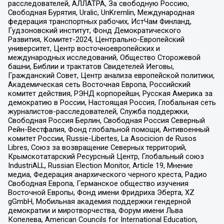
расследователей, АЛЛАТРА, За свободную Россию,
Свободная Бурятия, Uralic, UnKremlin, Международная
федерация транспортных рабочих, ИстЧам Финланд,
Гудзоновский институт, Фонд Демократического
Развития, Комитет-2024, Центрально-Европейский
университет, Центр восточноевропейских и
международных исследований, Общество Сторожевой
башни, Библии и трактатов Свидетелей Иеговы,
Гражданский Совет, Центр анализа европейской политики,
Академическая сеть Восточная Европа, Российский
комитет действия, РЭНД корпорейшн, Русская Америка за
демократию в России, Настоящая Россия, Глобальная сеть
журналистов-расследователей, Служба поддержки,
Свободная Россия Берлин, Свободная Россия Северный
Рейн-Вестфалия, Фонд глобальной помощи, Антивоенный
комитет России, Russie-Libertes, La Asocicion de Rusos
Libres, Союз за возвращение Северных территорий,
Крымскотатарский Ресурсный Центр, Глобальный союз
IndustriALL, Russian Election Monitor, Article 19, Мнение
медиа, Федерация анархического черного креста, Радио
Свободная Европа, Германское общество изучения
Восточной Европы, Фонд имени Фридриха Эберта, XZ
gGmbH, Мобильная академия поддержки гендерной
демократии и миротворчества, Форум имени Льва
Копелева, American Councils for International Education,