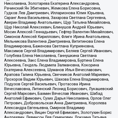
Николаевна, Золотарева Екатерина Александровна,
Рачинский Ян Збигневич, Жемкова Елена Борисовна,
Гудков Лев Дмитриевич, Илларионова Юлия Юрьевна,
Саранг Анна Васильевна, Захарова Светлана Сергеевна,
Аверин Владимир Анатольевич, Щур Татьяна Михайловна,
Щур Николай Алексеевич, Блинушов Андрей Юрьевич,
Мосин Алексей Геннадьевич, Гефтер Валентин Михайлович,
Симонов Алексей Кириллович, Флиге Ирина Анатольевна,
Мельникова Валентина Дмитриевна, Вититинова Елена
Владимировна, Баженова Светлана Куприяновна,
Максимов Сергей Владимирович, Беляев Сергей Иванович,
Голубева Елена Николаевна, Ганнушкина Светлана
Алексеевна, Закс Елена Владимировна, Буртина Елена
Юрьевна, Гендель Людмила Залмановна, Кокорина
Екатерина Алексеевна, Шуманов Илья Вячеславович,
Арапова Галина Юрьевна, Свечников Анатолий Мариевич,
Прохоров Вадим Юрьевич, Шахова Елена Владимировна,
Подузов Сергей Васильевич, Протасова Ирина
Вячеславовна, Литинский Леонид Борисович, Лукашевский
Сергей Маркович, Бахмин Вячеслав Иванович, Шабад
Анатолий Ефимович, Сухих Дарья Николаевна, Орлов Олег
Петрович, Добровольская Анна Дмитриевна, Королева
Александра Евгеньевна, Смирнов Владимир
Александрович, Вицин Сергей Ефимович, Золотухин Борис
Андреевич, Левинсон Лев Семенович, Локшина Татьяна