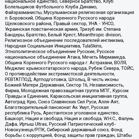
национальное единство, Северное Братство, Клуб
Болельщиков Футбольного Клуба Динамо,
Файзрахманисты, Мусульманская религиозная организация
п. Боровский, Община Коренного Русского народа
Щелковского района, Правый сектор, УНА - УНСО,
Украинская повстанческая армия, Тризуб им. Степана
Бандеры, Братство, Белый Крест, Misanthropic division,
Религиозное объединение последователей инглиизма,
Народная Социальная Инициатива, TulaSkins,
Этнополитическое объединение Русские, Русское
национальное объединение Атака, Мечеть Мирмамеда,
Община Коренного Русского народа г. Астрахани, ВОЛЯ,
Меджлис крымскотатарского народа, Рубеж Севера, ТОЙС,
О противодействии экстремистской деятельности,
РЕВТАТПОД, Артподготовка, Штольц, В честь иконы
Божией Матери Державная, Сектор 16, Независимость,
Фирма, Молодежная правозащитная группа МПГ, Курсом
Правды и Единения, Каракольская инициативная группа,
Автоград Крю, Союз Славянских Сил Руси, Алля-Аят,
Благотворительный пансионат Ак Умут, Русская
республика Русь, Арестантское уголовное единство,
Башкорт, Нация и свобода, Нация и свобода, W.H.С., Фалунь
Дафа, Иртыш Ultras, Русский Патриотический клуб-
Новокузнецк/РПК, Сибирский державный союз, Фонд
борьбы с коррупцией, Фонд защиты прав граждан, Штабы