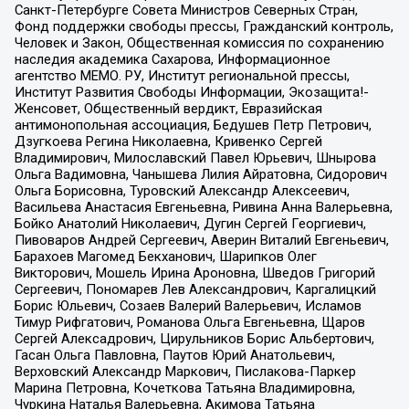
Санкт-Петербурге Совета Министров Северных Стран,
Фонд поддержки свободы прессы, Гражданский контроль,
Человек и Закон, Общественная комиссия по сохранению
наследия академика Сахарова, Информационное
агентство МЕМО. РУ, Институт региональной прессы,
Институт Развития Свободы Информации, Экозащита!-
Женсовет, Общественный вердикт, Евразийская
антимонопольная ассоциация, Бедушев Петр Петрович,
Дзугкоева Регина Николаевна, Кривенко Сергей
Владимирович, Милославский Павел Юрьевич, Шнырова
Ольга Вадимовна, Чанышева Лилия Айратовна, Сидорович
Ольга Борисовна, Туровский Александр Алексеевич,
Васильева Анастасия Евгеньевна, Ривина Анна Валерьевна,
Бойко Анатолий Николаевич, Дугин Сергей Георгиевич,
Пивоваров Андрей Сергеевич, Аверин Виталий Евгеньевич,
Барахоев Магомед Бекханович, Шарипков Олег
Викторович, Мошель Ирина Ароновна, Шведов Григорий
Сергеевич, Пономарев Лев Александрович, Каргалицкий
Борис Юльевич, Созаев Валерий Валерьевич, Исламов
Тимур Рифгатович, Романова Ольга Евгеньевна, Щаров
Сергей Алексадрович, Цирульников Борис Альбертович,
Гасан Ольга Павловна, Паутов Юрий Анатольевич,
Верховский Александр Маркович, Пислакова-Паркер
Марина Петровна, Кочеткова Татьяна Владимировна,
Чуркина Наталья Валерьевна, Акимова Татьяна