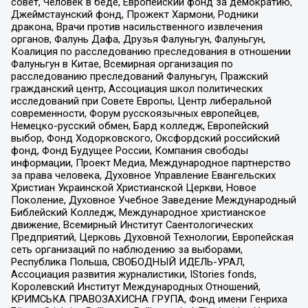
совет, Человек в беде, Европейский фонд за демократию,
Джеймстаунский фонд, Прожект Хармони, Родники
дракона, Врачи против насильственного извлечения
органов, Фалунь Дафа, Друзья Фалуньгун, Фалуньгун,
Коалиция по расследованию преследования в отношении
Фалуньгун в Китае, Всемирная организация по
расследованию преследований Фалуньгун, Пражский
гражданский центр, Ассоциация школ политических
исследований при Совете Европы, Центр либеральной
современности, Форум русскоязычных европейцев,
Немецко-русский обмен, Бард колледж, Европейский
выбор, Фонд Ходорковского, Оксфордский российский
фонд, Фонд Будущее России, Компания свободы
информации, Проект Медиа, Международное партнерство
за права человека, Духовное Управление Евангельских
Христиан Украинской Христианской Церкви, Новое
Поколение, Духовное Учебное Заведение Международный
Библейский Колледж, Международное христианское
движение, Всемирный Институт Саентологических
Предприятий, Церковь Духовной Технологии, Европейская
сеть организаций по наблюдению за выборами,
Республика Польша, СВОБОДНЫЙ ИДЕЛЬ-УРАЛ,
Ассоциация развития журналистики, IStories fonds,
Королевский Институт Международных Отношений,
КРИМСЬКА ПРАВОЗАХИСНА ГРУПА, Фонд имени Генриха