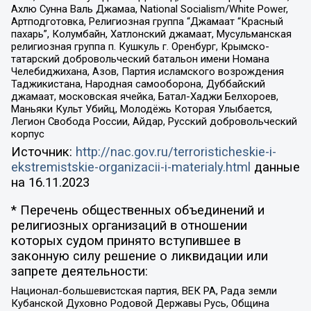
Ахлю Сунна Валь Джамаа, National Socialism/White Power,
Артподготовка, Религиозная группа “Джамаат “Красный
пахарь”, Колумбайн, Хатлонский джамаат, Мусульманская
религиозная группа п. Кушкуль г. Оренбург, Крымско-
татарский добровольческий батальон имени Номана
Челебиджихана, Азов, Партия исламского возрождения
Таджикистана, Народная самооборона, Дуббайский
джамаат, московская ячейка, Батал-Хаджи Белхороев,
Маньяки Культ Убийц, Молодёжь Которая Улыбается,
Легион Свобода России, Айдар, Русский добровольческий
корпус
Источник:
http://nac.gov.ru/terroristicheskie-i-
ekstremistskie-organizacii-i-materialy.html
данные
на
16.11.2023
* Перечень общественных объединений и
религиозных организаций в отношении
которых судом принято вступившее в
законную силу решение о ликвидации или
запрете деятельности:
Национал-большевистская партия, ВЕК РА, Рада земли
Кубанской Духовно Родовой Державы Русь, Община