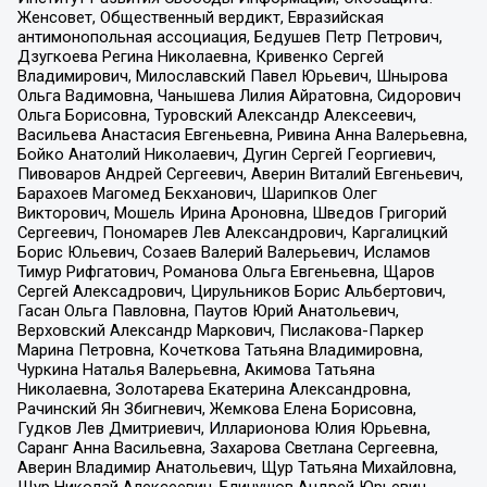
Женсовет, Общественный вердикт, Евразийская
антимонопольная ассоциация, Бедушев Петр Петрович,
Дзугкоева Регина Николаевна, Кривенко Сергей
Владимирович, Милославский Павел Юрьевич, Шнырова
Ольга Вадимовна, Чанышева Лилия Айратовна, Сидорович
Ольга Борисовна, Туровский Александр Алексеевич,
Васильева Анастасия Евгеньевна, Ривина Анна Валерьевна,
Бойко Анатолий Николаевич, Дугин Сергей Георгиевич,
Пивоваров Андрей Сергеевич, Аверин Виталий Евгеньевич,
Барахоев Магомед Бекханович, Шарипков Олег
Викторович, Мошель Ирина Ароновна, Шведов Григорий
Сергеевич, Пономарев Лев Александрович, Каргалицкий
Борис Юльевич, Созаев Валерий Валерьевич, Исламов
Тимур Рифгатович, Романова Ольга Евгеньевна, Щаров
Сергей Алексадрович, Цирульников Борис Альбертович,
Гасан Ольга Павловна, Паутов Юрий Анатольевич,
Верховский Александр Маркович, Пислакова-Паркер
Марина Петровна, Кочеткова Татьяна Владимировна,
Чуркина Наталья Валерьевна, Акимова Татьяна
Николаевна, Золотарева Екатерина Александровна,
Рачинский Ян Збигневич, Жемкова Елена Борисовна,
Гудков Лев Дмитриевич, Илларионова Юлия Юрьевна,
Саранг Анна Васильевна, Захарова Светлана Сергеевна,
Аверин Владимир Анатольевич, Щур Татьяна Михайловна,
Щур Николай Алексеевич, Блинушов Андрей Юрьевич,