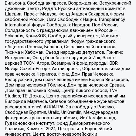
Вильсона, Свободная пресса, Возрождение, Всеукраинский
духовный центр , Риддл, Русский антивоенный комитет в
Швеции, Проект Медуза, Фонд Андрея Сахарова, Форум
свободной России, Лига Свободных Наций, Transparеncy
International, Форум Свободных Народов ПостРоссии,
Солидарность с гражданским движением в России –
Solidarus, КрымSOS, Свободный университет, Институт
государственного управления, Форум гражданского
общества Россия, Беллона, Союз жителей островов
Тисима и Хабомаи, Съезд народных депутатов, Гринпис
Интернешнл, Фонд борьбы с коррупцией Инк, Завет
церквей TCCN, Агора, Всемирный фонд природы, BDR
Novaja Gazeta-Europe, Алтай проект, Образовательный дом
прав человека Чернигов, Фонд Дом Прав Человека,
Белорусский дом прав человека имени Бориса Звозскова,
Дом прав человека Тбилиси, Дом прав человека Ереван,
Дом прав человека Крым, Центр дикого лосося, TVR
Studios, ТВ Дождь, Центр европейских исследований им
Вилфрида Мартенса, Сетевое объединение журналистов
расследователей, АЛЛАТРА, За свободную Россию,
Свободная Бурятия, Uralic, UnKremlin, Международная
федерация транспортных рабочих, ИстЧам Финланд,
Гудзоновский институт, Фонд Демократического
Развития, Комитет-2024, Центрально-Европейский
университет, Центр восточноевропейских и