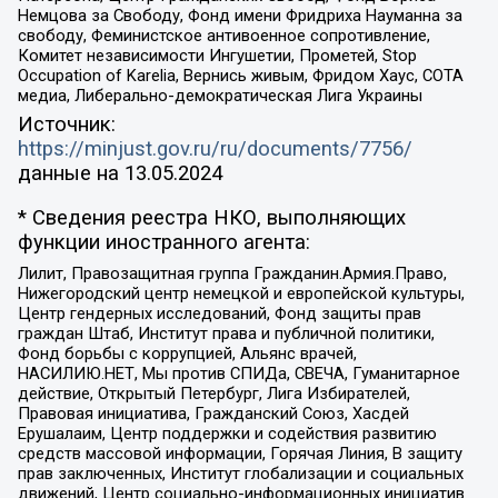
Немцова за Свободу, Фонд имени Фридриха Науманна за
свободу, Феминистское антивоенное сопротивление,
Комитет независимости Ингушетии, Прометей, Stop
Occupation of Karelia, Вернись живым, Фридом Хаус, СОТА
медиа, Либерально-демократическая Лига Украины
Источник:
https://minjust.gov.ru/ru/documents/7756/
данные на
13.05.2024
* Сведения реестра НКО, выполняющих
функции иностранного агента:
Лилит, Правозащитная группа Гражданин.Армия.Право,
Нижегородский центр немецкой и европейской культуры,
Центр гендерных исследований, Фонд защиты прав
граждан Штаб, Институт права и публичной политики,
Фонд борьбы с коррупцией, Альянс врачей,
НАСИЛИЮ.НЕТ, Мы против СПИДа, СВЕЧА, Гуманитарное
действие, Открытый Петербург, Лига Избирателей,
Правовая инициатива, Гражданский Союз, Хасдей
Ерушалаим, Центр поддержки и содействия развитию
средств массовой информации, Горячая Линия, В защиту
прав заключенных, Институт глобализации и социальных
движений, Центр социально-информационных инициатив