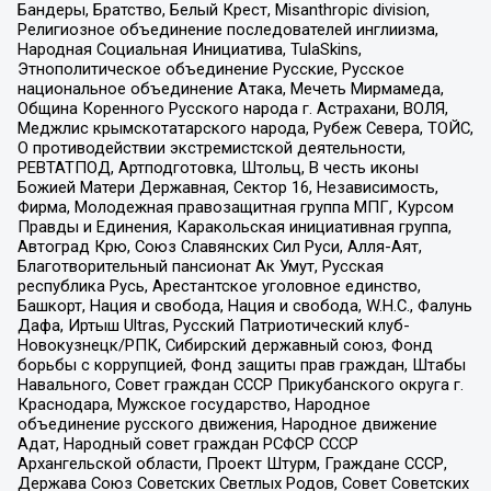
Бандеры, Братство, Белый Крест, Misanthropic division,
Религиозное объединение последователей инглиизма,
Народная Социальная Инициатива, TulaSkins,
Этнополитическое объединение Русские, Русское
национальное объединение Атака, Мечеть Мирмамеда,
Община Коренного Русского народа г. Астрахани, ВОЛЯ,
Меджлис крымскотатарского народа, Рубеж Севера, ТОЙС,
О противодействии экстремистской деятельности,
РЕВТАТПОД, Артподготовка, Штольц, В честь иконы
Божией Матери Державная, Сектор 16, Независимость,
Фирма, Молодежная правозащитная группа МПГ, Курсом
Правды и Единения, Каракольская инициативная группа,
Автоград Крю, Союз Славянских Сил Руси, Алля-Аят,
Благотворительный пансионат Ак Умут, Русская
республика Русь, Арестантское уголовное единство,
Башкорт, Нация и свобода, Нация и свобода, W.H.С., Фалунь
Дафа, Иртыш Ultras, Русский Патриотический клуб-
Новокузнецк/РПК, Сибирский державный союз, Фонд
борьбы с коррупцией, Фонд защиты прав граждан, Штабы
Навального, Совет граждан СССР Прикубанского округа г.
Краснодара, Мужское государство, Народное
объединение русского движения, Народное движение
Адат, Народный совет граждан РСФСР СССР
Архангельской области, Проект Штурм, Граждане СССР,
Держава Союз Советских Светлых Родов, Совет Советских