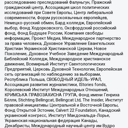
расследованию преследований Фалуньгун, Пражский
гражданский центр, Ассоциация школ политических
исследований при Совете Европы, Центр либеральной
современности, Форум русскоязычных европейцев,
Немецко-русский обмен, Бард колледж, Европейский
выбор, Фонд Ходорковского, Оксфордский российский
фонд, Фонд Будущее России, Компания свободы
информации, Проект Медиа, Международное партнерство
за права человека, Духовное Управление Евангельских
Христиан Украинской Христианской Церкви, Новое
Поколение, Духовное Учебное Заведение Международный
Библейский Колледж, Международное христианское
движение, Всемирный Институт Саентологических
Предприятий, Церковь Духовной Технологии, Европейская
сеть организаций по наблюдению за выборами,
Республика Польша, СВОБОДНЫЙ ИДЕЛЬ-УРАЛ,
Ассоциация развития журналистики, IStories fonds,
Королевский Институт Международных Отношений,
КРИМСЬКА ПРАВОЗАХИСНА ГРУПА, Фонд имени Генриха
Бёлля, Stichting Bellingcat, Bellingcat Ltd, The Insider, Институт
правовой инициативы Центральной и Восточной Европы,
Фонд Открытой Эстонии, Calvert 22 Foundation, Канадский
украинский конгресс, Институт Макдональда-Лорье,
Украинская национальная федерация Канады,
Декабристы, Международный научный центр им Вудро