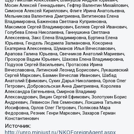
Мосин Алексей Геннадьевич, Гефтер Валентин Михайлович,
Симонов Алексей Кириллович, Флиге Ирина Анатольевна,
Мельникова Валентина Дмитриевна, Вититинова Елена
Владимировна, Баженова Светлана Куприяновна,
Максимов Сергей Владимирович, Беляев Сергей Иванович,
Голубева Елена Николаевна, Ганнушкина Светлана
Алексеевна, Закс Елена Владимировна, Буртина Елена
Юрьевна, Гендель Людмила Залмановна, Кокорина
Екатерина Алексеевна, Шуманов Илья Вячеславович,
Арапова Галина Юрьевна, Свечников Анатолий Мариевич,
Прохоров Вадим Юрьевич, Шахова Елена Владимировна,
Подузов Сергей Васильевич, Протасова Ирина
Вячеславовна, Литинский Леонид Борисович, Лукашевский
Сергей Маркович, Бахмин Вячеслав Иванович, Шабад
Анатолий Ефимович, Сухих Дарья Николаевна, Орлов Олег
Петрович, Добровольская Анна Дмитриевна, Королева
Александра Евгеньевна, Смирнов Владимир
Александрович, Вицин Сергей Ефимович, Золотухин Борис
Андреевич, Левинсон Лев Семенович, Локшина Татьяна
Иосифовна, Орлов Олег Петрович, Полякова Мара
Федоровна, Резник Генри Маркович, Захаров Герман
Константинович
Источник:
http://unro.minjust.ru/NKOForeignAgent.aspx