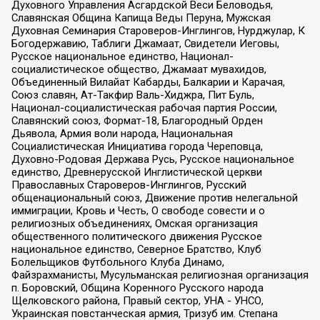
Духовного Управления Асгардской Веси Беловодья,
Славянская Община Капища Веды Перуна, Мужская
Духовная Семинария Староверов-Инглингов, Нурджулар, К
Богодержавию, Таблиги Джамаат, Свидетели Иеговы,
Русское национальное единство, Национал-
социалистическое общество, Джамаат мувахидов,
Объединенный Вилайат Кабарды, Балкарии и Карачая,
Союз славян, Ат-Такфир Валь-Хиджра, Пит Буль,
Национал-социалистическая рабочая партия России,
Славянский союз, Формат-18, Благородный Орден
Дьявола, Армия воли народа, Национальная
Социалистическая Инициатива города Череповца,
Духовно-Родовая Держава Русь, Русское национальное
единство, Древнерусской Инглистической церкви
Православных Староверов-Инглингов, Русский
общенациональный союз, Движение против нелегальной
иммиграции, Кровь и Честь, О свободе совести и о
религиозных объединениях, Омская организация
общественного политического движения Русское
национальное единство, Северное Братство, Клуб
Болельщиков Футбольного Клуба Динамо,
Файзрахманисты, Мусульманская религиозная организация
п. Боровский, Община Коренного Русского народа
Щелковского района, Правый сектор, УНА - УНСО,
Украинская повстанческая армия, Тризуб им. Степана