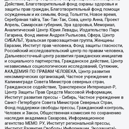
Действие, Благотворительный фонд охраны здоровья и
защиты прав граждан, Благотворительный фонд помощи
осужденным и их семьям, Фонд Тольятти, Новое время,
Серебряная тайга, Так-Так-Так, Сова, центр Анна, Проект
Апрель, Самарская губерния, Эра здоровья, Мемориал,
Аналитический Центр Юрия Левады, Издательство Парк
Гагарина, Фонд имени Андрея Рылькова, Сфера, Центр
СИБАЛЬТ, Уральская правозащитная группа, Женщины
Евразии, Институт прав человека, Фонд защиты гласности,
Российский исследовательский центр по правам человека,
Дальневосточный центр развития гражданских инициатив
и социального партнерства, Гражданское действие, Центр
независимых социологических исследований, Сутяжник,
АКАДЕМИЯ ПО ПРАВАМ ЧЕЛОВЕКА, Центр развития
некоммерческих организаций, Частное учреждение в
Калининграде Совета Министров северных стран,
Гражданское содействие, Трансперенси Интернешнл-Р,
Центр Защиты Прав Средств Массовой Информации,
Институт развития прессы - Сибирь, Частное учреждение в
Санкт-Петербурге Совета Министров Северных Стран,
Фонд поддержки свободы прессы, Гражданский контроль,
Человек и Закон, Общественная комиссия по сохранению
наследия академика Сахарова, Информационное
агентство МЕМО. РУ, Институт региональной прессы,
Институт Развития Свободы Информации, Экозащита!-