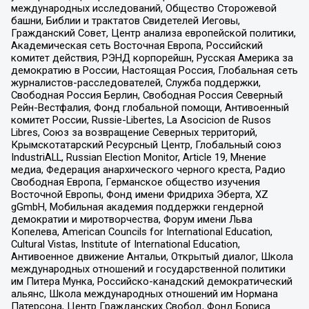
международных исследований, Общество Сторожевой
башни, Библии и трактатов Свидетелей Иеговы,
Гражданский Совет, Центр анализа европейской политики,
Академическая сеть Восточная Европа, Российский
комитет действия, РЭНД корпорейшн, Русская Америка за
демократию в России, Настоящая Россия, Глобальная сеть
журналистов-расследователей, Служба поддержки,
Свободная Россия Берлин, Свободная Россия Северный
Рейн-Вестфалия, Фонд глобальной помощи, Антивоенный
комитет России, Russie-Libertes, La Asocicion de Rusos
Libres, Союз за возвращение Северных территорий,
Крымскотатарский Ресурсный Центр, Глобальный союз
IndustriALL, Russian Election Monitor, Article 19, Мнение
медиа, Федерация анархического черного креста, Радио
Свободная Европа, Германское общество изучения
Восточной Европы, Фонд имени Фридриха Эберта, XZ
gGmbH, Мобильная академия поддержки гендерной
демократии и миротворчества, Форум имени Льва
Копелева, American Councils for International Education,
Cultural Vistas, Institute of International Education,
Антивоенное движение Антальи, Открытый диалог, Школа
международных отношений и государственной политики
им Питера Мунка, Российско-канадский демократический
альянс, Школа международных отношений им Нормана
Патерсона, Центр Гражданских Свобод, Фонд Бориса