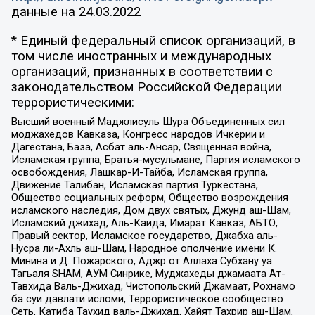
данные на
24.03.2022
* Единый федеральный список организаций, в
том числе иностранных и международных
организаций, признанных в соответствии с
законодательством Российской Федерации
террористическими:
Высший военный Маджлисуль Шура Объединенных сил
моджахедов Кавказа, Конгресс народов Ичкерии и
Дагестана, База, Асбат аль-Ансар, Священная война,
Исламская группа, Братья-мусульмане, Партия исламского
освобождения, Лашкар-И-Тайба, Исламская группа,
Движение Талибан, Исламская партия Туркестана,
Общество социальных реформ, Общество возрождения
исламского наследия, Дом двух святых, Джунд аш-Шам,
Исламский джихад, Аль-Каида, Имарат Кавказ, АБТО,
Правый сектор, Исламское государство, Джабха аль-
Нусра ли-Ахль аш-Шам, Народное ополчение имени К.
Минина и Д. Пожарского, Аджр от Аллаха Субхану уа
Тагьаля SHAM, АУМ Синрике, Муджахеды джамаата Ат-
Тавхида Валь-Джихад, Чистопольский Джамаат, Рохнамо
ба суи давлати исломи, Террористическое сообщество
Сеть, Катиба Таухид валь-Джихад, Хайят Тахрир аш-Шам,