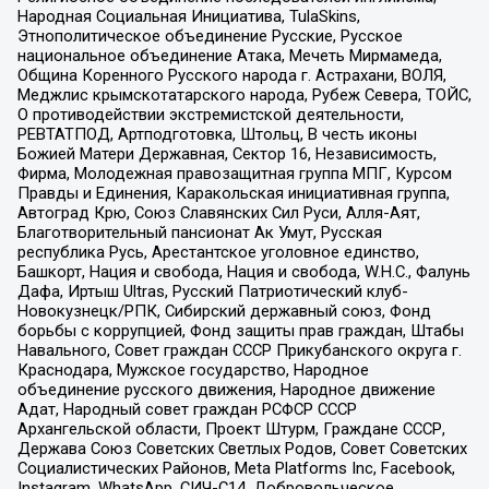
Народная Социальная Инициатива, TulaSkins,
Этнополитическое объединение Русские, Русское
национальное объединение Атака, Мечеть Мирмамеда,
Община Коренного Русского народа г. Астрахани, ВОЛЯ,
Меджлис крымскотатарского народа, Рубеж Севера, ТОЙС,
О противодействии экстремистской деятельности,
РЕВТАТПОД, Артподготовка, Штольц, В честь иконы
Божией Матери Державная, Сектор 16, Независимость,
Фирма, Молодежная правозащитная группа МПГ, Курсом
Правды и Единения, Каракольская инициативная группа,
Автоград Крю, Союз Славянских Сил Руси, Алля-Аят,
Благотворительный пансионат Ак Умут, Русская
республика Русь, Арестантское уголовное единство,
Башкорт, Нация и свобода, Нация и свобода, W.H.С., Фалунь
Дафа, Иртыш Ultras, Русский Патриотический клуб-
Новокузнецк/РПК, Сибирский державный союз, Фонд
борьбы с коррупцией, Фонд защиты прав граждан, Штабы
Навального, Совет граждан СССР Прикубанского округа г.
Краснодара, Мужское государство, Народное
объединение русского движения, Народное движение
Адат, Народный совет граждан РСФСР СССР
Архангельской области, Проект Штурм, Граждане СССР,
Держава Союз Советских Светлых Родов, Совет Советских
Социалистических Районов, Meta Platforms Inc, Facebook,
Instagram, WhatsApp, СИЧ-С14, Добровольческое