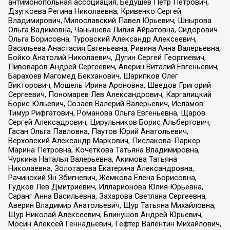
антимонопольная ассоциация, Бедушев Петр Петрович,
Дзугкоева Регина Николаевна, Кривенко Сергей
Владимирович, Милославский Павел Юрьевич, Шнырова
Ольга Вадимовна, Чанышева Лилия Айратовна, Сидорович
Ольга Борисовна, Туровский Александр Алексеевич,
Васильева Анастасия Евгеньевна, Ривина Анна Валерьевна,
Бойко Анатолий Николаевич, Дугин Сергей Георгиевич,
Пивоваров Андрей Сергеевич, Аверин Виталий Евгеньевич,
Барахоев Магомед Бекханович, Шарипков Олег
Викторович, Мошель Ирина Ароновна, Шведов Григорий
Сергеевич, Пономарев Лев Александрович, Каргалицкий
Борис Юльевич, Созаев Валерий Валерьевич, Исламов
Тимур Рифгатович, Романова Ольга Евгеньевна, Щаров
Сергей Алексадрович, Цирульников Борис Альбертович,
Гасан Ольга Павловна, Паутов Юрий Анатольевич,
Верховский Александр Маркович, Пислакова-Паркер
Марина Петровна, Кочеткова Татьяна Владимировна,
Чуркина Наталья Валерьевна, Акимова Татьяна
Николаевна, Золотарева Екатерина Александровна,
Рачинский Ян Збигневич, Жемкова Елена Борисовна,
Гудков Лев Дмитриевич, Илларионова Юлия Юрьевна,
Саранг Анна Васильевна, Захарова Светлана Сергеевна,
Аверин Владимир Анатольевич, Щур Татьяна Михайловна,
Щур Николай Алексеевич, Блинушов Андрей Юрьевич,
Мосин Алексей Геннадьевич, Гефтер Валентин Михайлович,