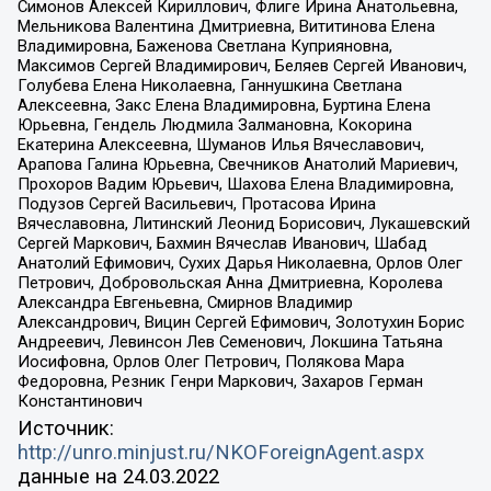
Симонов Алексей Кириллович, Флиге Ирина Анатольевна,
Мельникова Валентина Дмитриевна, Вититинова Елена
Владимировна, Баженова Светлана Куприяновна,
Максимов Сергей Владимирович, Беляев Сергей Иванович,
Голубева Елена Николаевна, Ганнушкина Светлана
Алексеевна, Закс Елена Владимировна, Буртина Елена
Юрьевна, Гендель Людмила Залмановна, Кокорина
Екатерина Алексеевна, Шуманов Илья Вячеславович,
Арапова Галина Юрьевна, Свечников Анатолий Мариевич,
Прохоров Вадим Юрьевич, Шахова Елена Владимировна,
Подузов Сергей Васильевич, Протасова Ирина
Вячеславовна, Литинский Леонид Борисович, Лукашевский
Сергей Маркович, Бахмин Вячеслав Иванович, Шабад
Анатолий Ефимович, Сухих Дарья Николаевна, Орлов Олег
Петрович, Добровольская Анна Дмитриевна, Королева
Александра Евгеньевна, Смирнов Владимир
Александрович, Вицин Сергей Ефимович, Золотухин Борис
Андреевич, Левинсон Лев Семенович, Локшина Татьяна
Иосифовна, Орлов Олег Петрович, Полякова Мара
Федоровна, Резник Генри Маркович, Захаров Герман
Константинович
Источник:
http://unro.minjust.ru/NKOForeignAgent.aspx
данные на
24.03.2022