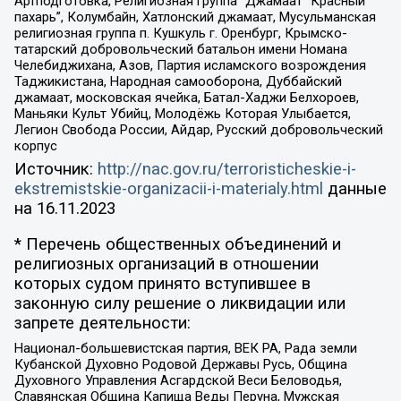
Артподготовка, Религиозная группа “Джамаат “Красный
пахарь”, Колумбайн, Хатлонский джамаат, Мусульманская
религиозная группа п. Кушкуль г. Оренбург, Крымско-
татарский добровольческий батальон имени Номана
Челебиджихана, Азов, Партия исламского возрождения
Таджикистана, Народная самооборона, Дуббайский
джамаат, московская ячейка, Батал-Хаджи Белхороев,
Маньяки Культ Убийц, Молодёжь Которая Улыбается,
Легион Свобода России, Айдар, Русский добровольческий
корпус
Источник:
http://nac.gov.ru/terroristicheskie-i-
ekstremistskie-organizacii-i-materialy.html
данные
на
16.11.2023
* Перечень общественных объединений и
религиозных организаций в отношении
которых судом принято вступившее в
законную силу решение о ликвидации или
запрете деятельности:
Национал-большевистская партия, ВЕК РА, Рада земли
Кубанской Духовно Родовой Державы Русь, Община
Духовного Управления Асгардской Веси Беловодья,
Славянская Община Капища Веды Перуна, Мужская