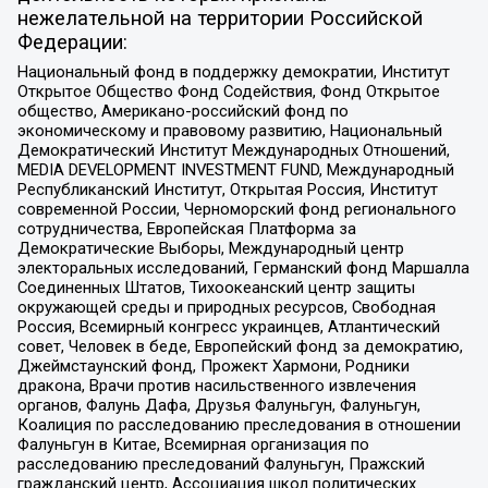
нежелательной на территории Российской
Федерации:
Национальный фонд в поддержку демократии, Институт
Открытое Общество Фонд Содействия, Фонд Открытое
общество, Американо-российский фонд по
экономическому и правовому развитию, Национальный
Демократический Институт Международных Отношений,
MEDIA DEVELOPMENT INVESTMENT FUND, Международный
Республиканский Институт, Открытая Россия, Институт
современной России, Черноморский фонд регионального
сотрудничества, Европейская Платформа за
Демократические Выборы, Международный центр
электоральных исследований, Германский фонд Маршалла
Соединенных Штатов, Тихоокеанский центр защиты
окружающей среды и природных ресурсов, Свободная
Россия, Всемирный конгресс украинцев, Атлантический
совет, Человек в беде, Европейский фонд за демократию,
Джеймстаунский фонд, Прожект Хармони, Родники
дракона, Врачи против насильственного извлечения
органов, Фалунь Дафа, Друзья Фалуньгун, Фалуньгун,
Коалиция по расследованию преследования в отношении
Фалуньгун в Китае, Всемирная организация по
расследованию преследований Фалуньгун, Пражский
гражданский центр, Ассоциация школ политических