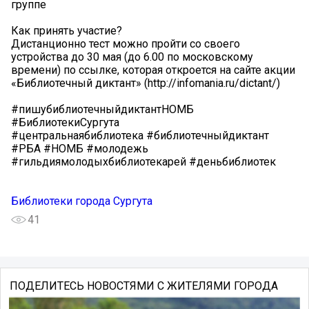
группе
Как принять участие?
Дистанционно тест можно пройти со своего
устройства до 30 мая (до 6.00 по московскому
времени) по ссылке, которая откроется на сайте акции
«Библиотечный диктант» (http://infomania.ru/dictant/)
#пишубиблиотечныйдиктантНОМБ
#БиблиотекиСургута
#центральнаябиблиотека #библиотечныйдиктант
#РБА #НОМБ #молодежь
#гильдиямолодыхбиблиотекарей #деньбиблиотек
Библиотеки города Сургута
41
ПОДЕЛИТЕСЬ НОВОСТЯМИ С ЖИТЕЛЯМИ ГОРОДА