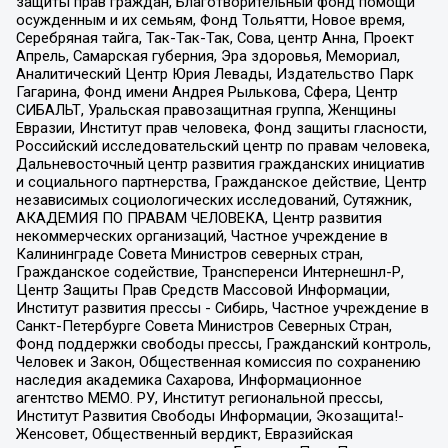
защиты прав граждан, Благотворительный фонд помощи
осужденным и их семьям, Фонд Тольятти, Новое время,
Серебряная тайга, Так-Так-Так, Сова, центр Анна, Проект
Апрель, Самарская губерния, Эра здоровья, Мемориал,
Аналитический Центр Юрия Левады, Издательство Парк
Гагарина, Фонд имени Андрея Рылькова, Сфера, Центр
СИБАЛЬТ, Уральская правозащитная группа, Женщины
Евразии, Институт прав человека, Фонд защиты гласности,
Российский исследовательский центр по правам человека,
Дальневосточный центр развития гражданских инициатив
и социального партнерства, Гражданское действие, Центр
независимых социологических исследований, Сутяжник,
АКАДЕМИЯ ПО ПРАВАМ ЧЕЛОВЕКА, Центр развития
некоммерческих организаций, Частное учреждение в
Калининграде Совета Министров северных стран,
Гражданское содействие, Трансперенси Интернешнл-Р,
Центр Защиты Прав Средств Массовой Информации,
Институт развития прессы - Сибирь, Частное учреждение в
Санкт-Петербурге Совета Министров Северных Стран,
Фонд поддержки свободы прессы, Гражданский контроль,
Человек и Закон, Общественная комиссия по сохранению
наследия академика Сахарова, Информационное
агентство МЕМО. РУ, Институт региональной прессы,
Институт Развития Свободы Информации, Экозащита!-
Женсовет, Общественный вердикт, Евразийская