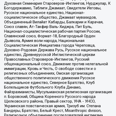
Духовная Семинария Староверов-Инглингов, Нурджулар, К
Богодержавию, Таблиги Джамаат, Свидетели Иеговы,
Русское национальное единство, Национал-
социалистическое общество, Джамаат мувахидов,
Объединенный Вилайат Кабарды, Балкарии и Карачая,
Союз славян, Ат-Такфир Валь-Хиджра, Пит Буль,
Национал-социалистическая рабочая партия России,
Славянский союз, Формат-18, Благородный Орден
Дьявола, Армия воли народа, Национальная
Социалистическая Инициатива города Череповца,
Духовно-Родовая Держава Русь, Русское национальное
единство, Древнерусской Инглистической церкви
Православных Староверов-Инглингов, Русский
общенациональный союз, Движение против нелегальной
иммиграции, Кровь и Честь, О свободе совести и о
религиозных объединениях, Омская организация
общественного политического движения Русское
национальное единство, Северное Братство, Клуб
Болельщиков Футбольного Клуба Динамо,
Файзрахманисты, Мусульманская религиозная организация
п. Боровский, Община Коренного Русского народа
Щелковского района, Правый сектор, УНА - УНСО,
Украинская повстанческая армия, Тризуб им. Степана
Бандеры, Братство, Белый Крест, Misanthropic division,
Религиозное объединение последователей инглиизма,