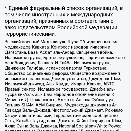
* Единый федеральный список организаций, в
том числе иностранных и международных
организаций, признанных в соответствии с
законодательством Российской Федерации
террористическими:
Высший военный Маджлисуль Шура Объединенных сил
моджахедов Кавказа, Конгресс народов Ичкерии и
Дагестана, База, Асбат аль-Ансар, Священная война,
Исламская группа, Братья-мусульмане, Партия исламского
освобождения, Лашкар-И-Тайба, Исламская группа,
Движение Талибан, Исламская партия Туркестана,
Общество социальных реформ, Общество возрождения
исламского наследия, Дом двух святых, Джунд аш-Шам,
Исламский джихад, Аль-Каида, Имарат Кавказ, АБТО,
Правый сектор, Исламское государство, Джабха аль-
Нусра ли-Ахль аш-Шам, Народное ополчение имени К.
Минина и Д. Пожарского, Аджр от Аллаха Субхану уа
Тагьаля SHAM, АУМ Синрике, Муджахеды джамаата Ат-
Тавхида Валь-Джихад, Чистопольский Джамаат, Рохнамо
ба суи давлати исломи, Террористическое сообщество
Сеть, Катиба Таухид валь-Джихад, Хайят Тахрир аш-Шам,
Ахлю Сунна Валь Джамаа, National Socialism/White Power,