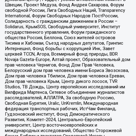
Швеции, Проект Медуза, Фонд Андрея Сахарова, Форум
свободной России, Лига Свободных Наций, Transparеncy
International, Форум Свободных Народов ПостРоссии,
Солидарность с гражданским движением в России –
Solidarus, КрымSOS, Свободный университет, Институт
государственного управления, Форум гражданского
общества Россия, Беллона, Союз жителей островов
Тисима и Хабомаи, Съезд народных депутатов, Гринпис
Интернешнл, Фонд борьбы с коррупцией Инк, Завет
церквей TCCN, Агора, Всемирный фонд природы, BDR
Novaja Gazeta-Europe, Алтай проект, Образовательный дом
прав человека Чернигов, Фонд Дом Прав Человека,
Белорусский дом прав человека имени Бориса Звозскова,
Дом прав человека Тбилиси, Дом прав человека Ереван,
Дом прав человека Крым, Центр дикого лосося, TVR
Studios, ТВ Дождь, Центр европейских исследований им
Вилфрида Мартенса, Сетевое объединение журналистов
расследователей, АЛЛАТРА, За свободную Россию,
Свободная Бурятия, Uralic, UnKremlin, Международная
федерация транспортных рабочих, ИстЧам Финланд,
Гудзоновский институт, Фонд Демократического
Развития, Комитет-2024, Центрально-Европейский
университет, Центр восточноевропейских и
международных исследований, Общество Сторожевой