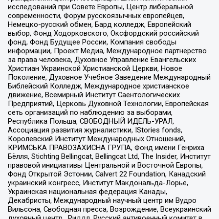
исследований при Совете Европы, Центр либеральной
современности, Форум русскоязычных европейцев,
Немецко-русский обмен, Бард колледж, Европейский
выбор, Фонд Ходорковского, Оксфордский российский
фонд, Фонд Будущее России, Компания свободы
информации, Проект Медиа, Международное партнерство
за права человека, Духовное Управление Евангельских
Христиан Украинской Христианской Церкви, Новое
Поколение, Духовное Учебное Заведение Международный
Библейский Колледж, Международное христианское
движение, Всемирный Институт Саентологических
Предприятий, Церковь Духовной Технологии, Европейская
сеть организаций по наблюдению за выборами,
Республика Польша, СВОБОДНЫЙ ИДЕЛЬ-УРАЛ,
Ассоциация развития журналистики, IStories fonds,
Королевский Институт Международных Отношений,
КРИМСЬКА ПРАВОЗАХИСНА ГРУПА, Фонд имени Генриха
Бёлля, Stichting Bellingcat, Bellingcat Ltd, The Insider, Институт
правовой инициативы Центральной и Восточной Европы,
Фонд Открытой Эстонии, Calvert 22 Foundation, Канадский
украинский конгресс, Институт Макдональда-Лорье,
Украинская национальная федерация Канады,
Декабристы, Международный научный центр им Вудро
Вильсона, Свободная пресса, Возрождение, Всеукраинский
духовный центр , Риддл, Русский антивоенный комитет в