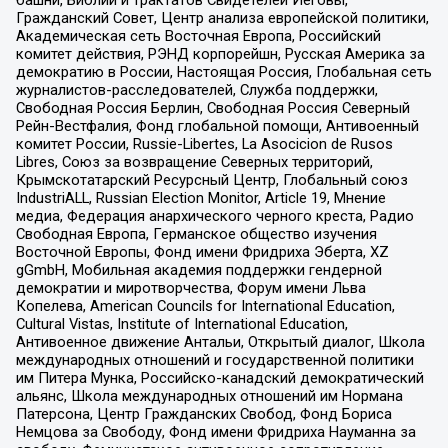
башни, Библии и трактатов Свидетелей Иеговы,
Гражданский Совет, Центр анализа европейской политики,
Академическая сеть Восточная Европа, Российский
комитет действия, РЭНД корпорейшн, Русская Америка за
демократию в России, Настоящая Россия, Глобальная сеть
журналистов-расследователей, Служба поддержки,
Свободная Россия Берлин, Свободная Россия Северный
Рейн-Вестфалия, Фонд глобальной помощи, Антивоенный
комитет России, Russie-Libertes, La Asocicion de Rusos
Libres, Союз за возвращение Северных территорий,
Крымскотатарский Ресурсный Центр, Глобальный союз
IndustriALL, Russian Election Monitor, Article 19, Мнение
медиа, Федерация анархического черного креста, Радио
Свободная Европа, Германское общество изучения
Восточной Европы, Фонд имени Фридриха Эберта, XZ
gGmbH, Мобильная академия поддержки гендерной
демократии и миротворчества, Форум имени Льва
Копелева, American Councils for International Education,
Cultural Vistas, Institute of International Education,
Антивоенное движение Антальи, Открытый диалог, Школа
международных отношений и государственной политики
им Питера Мунка, Российско-канадский демократический
альянс, Школа международных отношений им Нормана
Патерсона, Центр Гражданских Свобод, Фонд Бориса
Немцова за Свободу, Фонд имени Фридриха Науманна за