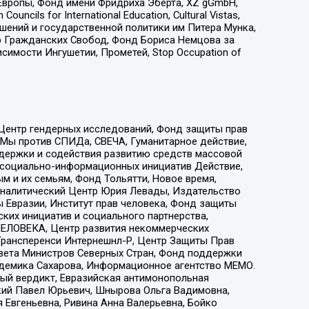
Европы, Фонд имени Фридриха Эберта, XZ gGmbH,
ls for International Education, Cultural Vistas,
ошений и государственной политики им Питера Мунка,
 Гражданских Свобод, Фонд Бориса Немцова за
имости Ингушетии, Прометей, Stop Occupation of
 Центр гендерных исследований, Фонд защиты прав
 Мы против СПИДа, СВЕЧА, Гуманитарное действие,
ддержки и содействия развитию средств массовой
р социально-информационных инициатив Действие,
 и их семьям, Фонд Тольятти, Новое время,
, Аналитический Центр Юрия Левады, Издательство
 Евразии, Институт прав человека, Фонд защиты
ких инициатив и социального партнерства,
ЕЛОВЕКА, Центр развития некоммерческих
 Трансперенси Интернешнл-Р, Центр Защиты Прав
овета Министров Северных Стран, Фонд поддержки
адемика Сахарова, Информационное агентство МЕМО.
ый вердикт, Евразийская антимонопольная
кий Павел Юрьевич, Шнырова Ольга Вадимовна,
 Евгеньевна, Ривина Анна Валерьевна, Бойко