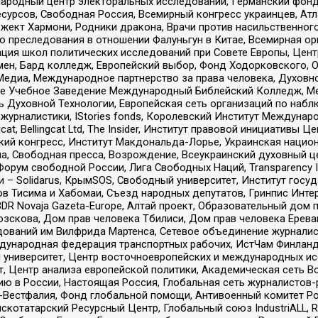
родный центр электоральных исследований, Германский фонд
рсов, Свободная Россия, Всемирный конгресс украинцев, Атла
ект Хармони, Родники дракона, Врачи против насильственного
ию преследования в отношении Фалуньгун в Китае, Всемирная о
ация школ политических исследований при Совете Европы, Цен
мен, Бард колледж, Европейский выбор, Фонд Ходорковского,
едиа, Международное партнерство за права человека, Духовно
ое Учебное Заведение Международный Библейский Колледж, М
ь Духовной Технологии, Европейская сеть организаций по наб
урналистики, IStories fonds, Королевский Институт Между
gcat, Bellingcat Ltd, The Insider, Институт правовой инициатив
инский конгресс, Институт Макдональда-Лорье, Украинская нац
, Свободная пресса, Возрождение, Всеукраинский духовный цен
орум свободной России, Лига Свободных Наций, Transparеncy I
– Solidarus, КрымSOS, Свободный университет, Институт госу
в Тисима и Хабомаи, Съезд народных депутатов, Гринпис Инте
DR Novaja Gazeta-Europe, Алтай проект, Образовательный дом 
зскова, Дом прав человека Тбилиси, Дом прав человека Ерева
едований им Вилфрида Мартенса, Сетевое объединение журнали
Международная федерация транспортных рабочих, ИстЧам Финлан
й университет, Центр восточноевропейских и международных и
, Центр анализа европейской политики, Академическая сеть Во
ю в России, Настоящая Россия, Глобальная сеть журналистов
естфалия, Фонд глобальной помощи, Антивоенный комитет России,
татарский Ресурсный Центр, Глобальный союз IndustriALL, Russi