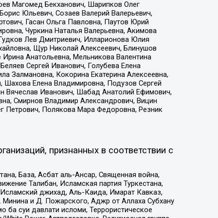
хоев Магомед Бекханович, Шарипков Олег
Борис Юльевич, Созаев Валерий Валерьевич,
тович, Гасан Ольга Павловна, Паутов Юрий
ровна, Чуркина Наталья Валерьевна, Акимова
 Гудков Лев Дмитриевич, Илларионова Юлия
ихайловна, Щур Николай Алексеевич, Блинушов
е Ирина Анатольевна, Мельникова Валентина
Беляев Сергей Иванович, Голубева Елена
ила Залмановна, Кокорина Екатерина Алексеевна,
, Шахова Елена Владимировна, Подузов Сергей
ин Вячеслав Иванович, Шабад Анатолий Ефимович,
вна, Смирнов Владимир Александрович, Вицин
ег Петрович, Полякова Мара Федоровна, Резник
ганизаций, признанных в соответствии с
на, База, Асбат аль-Ансар, Священная война,
ижение Талибан, Исламская партия Туркестана,
Исламский джихад, Аль-Каида, Имарат Кавказ,
 Минина и Д. Пожарского, Аджр от Аллаха Субхану
о ба суи давлати исломи, Террористическое