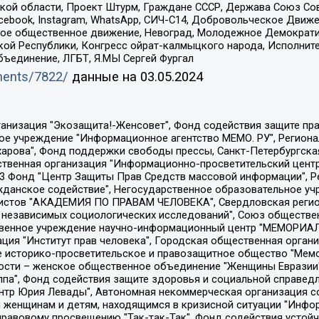
ой области, Проект Штурм, Граждане СССР, Держава Союз Сов
Facebook, Instagram, WhatsApp, СИЧ-С14, Добровольческое Движ
ское общественное движение, Невоград, Молодежное Демократ
ой Республики, Конгресс ойрат-калмыцкого народа, Исполнит
бъединение, ЛГБТ, Я.МЫ Сергей Фургал
uments/7822/
данные на
03.05.2024
Общество с ограниченной ответственностью "Радио Свободная Европа/Радио Свобода", Чешское информационное агентство "MEDIUM-ORIENT", Красноярская региональная общественная организация "Мы против СПИДа", Камалягин Денис Николаевич, Маркелов Сергей Евгеньевич, Пономарев Лев Александрович, Савицкая Людмила Алексеевна, Автономная некоммерческая организация "Центр по работе с проблемой насилия "НАСИЛИЮ.НЕТ", Межрегиональный профессиональный союз работников здравоохранения "Альянс врачей", Юридическое лицо, зарегистрированное в Латвийской Республике, SIA "Medusa Project" (регистрационный номер 40103797863, дата регистрации 10.06.2014), Некоммерческая организация "Фонд по борьбе с коррупцией", Автономная некоммерческая организация "Институт права и публичной политики", Баданин Роман Сергеевич, Гликин Максим Александрович, Железнова Мария Михайловна, Лукьянова Юлия Сергеевна, Маетная Елизавета Витальевна, Маняхин Петр Борисович, Чуракова Ольга Владимировна, Ярош Юлия Петровна, Юридическое лицо "The Insider SIA", зарегистрированное в Риге, Латвийская Республика (дата регистрации 26.06.2015), являющееся администратором доменного имени интернет-издания "The Insider SIA", https://theins.ru, Постернак Алексей Евгеньевич, Рубин Михаил Аркадьевич, Анин Роман Александрович, Юридическое лицо Istories fonds, зарегистрированное в Латвийской Республике (регистрационный номер 50008295751, дата регистрации 24.02.2020), Великовский Дмитрий Александрович, Долинина Ирина Николаевна, Мароховская Алеся Алексеевна, Шлейнов Роман Юрьевич, Шмагун Олеся Валентиновна, Общество с ограниченной ответственностью "Альтаир 2021", Общество с ограниченной ответственностью "Вега 2021", Общество с ограниченной ответственностью "Главный редактор 2021", Общество с ограниченной ответственностью "Ромашки монолит", Важенков Артем Валерьевич, Ивановская областная общественная организация "Центр гендерных исследований", Гурман Юрий Альбертович, Медиапроект "ОВД-Инфо", Егоров Владимир Владимирович, Жилинский Владимир Александрович, Общество с ограниченной ответственностью "ЗП", Иванова София Юрьевна, Карезина Инна Павловна, Кильтау Екатерина Викторовна, Петров Алексей Викторович, Пискунов Сергей Евгеньевич, Смирнов Сергей Сергеевич, Тихонов Михаил Сергеевич, Общество с ограниченной ответственностью "ЖУРНАЛИСТ-ИНОСТРАННЫЙ АГЕНТ", Арапова Галина Юрьевна, Вольтская Татьяна Анатольевна, Американская компания "Mason G.E.S. Anonymous Foundation" (США), являющаяся владельцем интернет-издания https://mnews.world/, Компания "Stichting Bellingcat", зарегистрированная в Нидерландах (дата регистрации 11.07.2018), Захаров Андрей Вячеславович, Клепиковская Екатерина Дмитриевна, Общество с ограниченной ответственностью "МЕМО", Перл Роман Александрович, Симонов Евгений Алексеевич, Соловьева Елена Анатольевна, Сотников Даниил Владимирович, Сурначева Елизавета Дмитриевна, Автономная некоммерческая организация по защите прав человека и информированию населения "Якутия – Наше Мнение", Общество с ограниченной ответственностью "Москоу диджитал медиа", с 26.01.2023 Общество с ограниченной ответственностью "Чайка Белые сады", Ветошкина Валерия Валерьевна, Заговора Максим Александрович, Межрегиональное общественное движение "Российская ЛГБТ - сеть", Оленичев Максим Владимирович, Павлов Иван Юрьевич, Скворцова Елена Сергеевна, Общество с ограниченной ответственностью "Как бы инагент", Кочетков Игорь Викторович, Общество с ограниченной ответственностью "Честные выборы", Еланчик Олег Александрович, Общество с ограниченной ответственностью "Нобелевский призыв", Гималова Регина Эмилевна, Григорьев Андрей Валерьевич, Григорьева Алина Александровна, Ассоциация по содействию защите прав призывников, альтернативнослужащих и военнослужащих "Правозащитная группа "Гражданин.Армия.Право", Хисамова Регина Фаритовна, Автономная некоммерческая организация по реализа