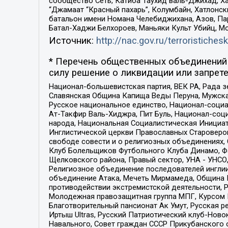
сообщество Сеть, Катиба Таухид валь-Джихад, Хай
“Джамаат “Красный пахарь”, Колумбайн, Хатлонск
батальон имени Номана Челебиджихана, Азов, Па
Батал-Хаджи Белхороев, Маньяки Культ Убийц, М
Источник:
http://nac.gov.ru/terroristichesk
* Перечень общественных объединений 
силу решение о ликвидации или запрете
Национал-большевистская партия, ВЕК РА, Рада 
Славянская Община Капища Веды Перуна, Мужская
Русское национальное единство, Национал-социа
Ат-Такфир Валь-Хиджра, Пит Буль, Национал-соц
народа, Национальная Социалистическая Инициат
Инглистической церкви Православных Староверов
свободе совести и о религиозных объединениях,
Клуб Болельщиков Футбольного Клуба Динамо, Фа
Щелковского района, Правый сектор, УНА - УНСО, У
Религиозное объединение последователей инглии
объединение Атака, Мечеть Мирмамеда, Община К
противодействии экстремистской деятельности, 
Молодежная правозащитная группа МПГ, Курсом П
Благотворительный пансионат Ак Умут, Русская ре
Иртыш Ultras, Русский Патриотический клуб-Нов
Навального, Совет граждан СССР Прикубанского 