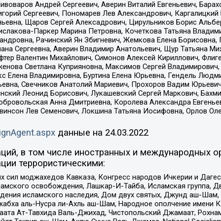
Пивоваров Андрей Сергеевич, Аверин Виталий Евгеньевич, Бара
горий Сергеевич, Пономарев Лев Александрович, Каргалицкий 
ньевна, Щаров Сергей Алексадрович, Цирульников Борис Альбер
ислакова-Паркер Марина Петровна, Кочеткова Татьяна Владими
сандровна, Рачинский Ян Збигневич, Жемкова Елена Борисовна,
лана Сергеевна, Аверин Владимир Анатольевич, Щур Татьяна М
фтер Валентин Михайлович, Симонов Алексей Кириллович, Флиг
женова Светлана Куприяновна, Максимов Сергей Владимирович, 
кс Елена Владимировна, Буртина Елена Юрьевна, Гендель Людм
евна, Свечников Анатолий Мариевич, Прохоров Вадим Юрьевич
инский Леонид Борисович, Лукашевский Сергей Маркович, Бахм
Добровольская Анна Дмитриевна, Королева Александра Евгенье
евинсон Лев Семенович, Локшина Татьяна Иосифовна, Орлов Ол
ignAgent.aspx
данные на
24.03.2022
ций, в том числе иностранных и международных ор
ции террористическими:
ил моджахедов Кавказа, Конгресс народов Ичкерии и Дагеста
ламского освобождения, Лашкар-И-Тайба, Исламская группа, Дв
ения исламского наследия, Дом двух святых, Джунд аш-Шам, 
жабха аль-Нусра ли-Ахль аш-Шам, Народное ополчение имени К.
ата Ат-Тавхида Валь-Джихад, Чистопольский Джамаат, Рохнам