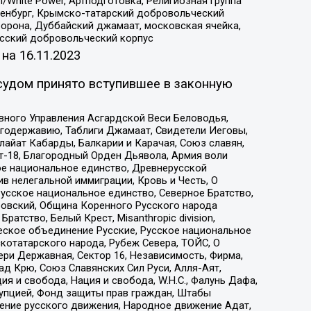
/White Power, Артподготовка, Религиозная группа
Оренбург, Крымско-татарский добровольческий
орона, Дуббайский джамаат, московская ячейка,
усский добровольческий корпус
 на
16.11.2023
судом принято вступившее в законную
вного Управления Асгардской Веси Беловодья,
годержавию, Таблиги Джамаат, Свидетели Иеговы,
айат Кабарды, Балкарии и Карачая, Союз славян,
т-18, Благородный Орден Дьявола, Армия воли
ое национальное единство, Древнерусской
 нелегальной иммиграции, Кровь и Честь, О
усское национальное единство, Северное Братство,
ровский, Община Коренного Русского народа
атство, Белый Крест, Misanthropic division,
еское объединение Русские, Русское национальное
котатарского народа, Рубеж Севера, ТОЙС, О
ри Державная, Сектор 16, Независимость, Фирма,
д Крю, Союз Славянских Сил Руси, Алля-Аят,
я и свобода, Нация и свобода, W.H.С., Фалунь Дафа,
рупцией, Фонд защиты прав граждан, Штабы
ение русского движения, Народное движение Адат,