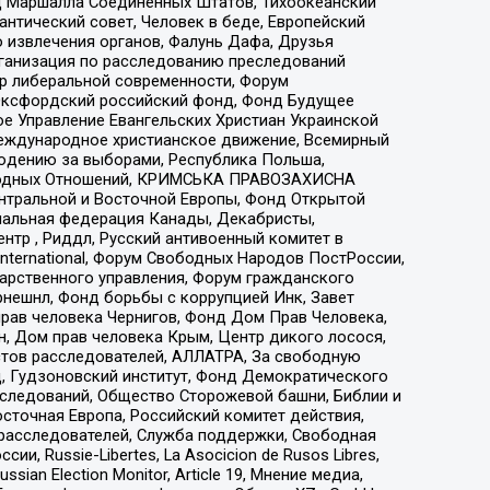
 Маршалла Соединенных Штатов, Тихоокеанский
нтический совет, Человек в беде, Европейский
 извлечения органов, Фалунь Дафа, Друзья
рганизация по расследованию преследований
тр либеральной современности, Форум
 Оксфордский российский фонд, Фонд Будущее
е Управление Евангельских Христиан Украинской
еждународное христианское движение, Всемирный
людению за выборами, Республика Польша,
народных Отношений, КРИМСЬКА ПРАВОЗАХИСНА
ы Центральной и Восточной Европы, Фонд Открытой
иональная федерация Канады, Декабристы,
тр , Риддл, Русский антивоенный комитет в
nternational, Форум Свободных Народов ПостРоссии,
дарственного управления, Форум гражданского
рнешнл, Фонд борьбы с коррупцией Инк, Завет
прав человека Чернигов, Фонд Дом Прав Человека,
н, Дом прав человека Крым, Центр дикого лосося,
стов расследователей, АЛЛАТРА, За свободную
д, Гудзоновский институт, Фонд Демократического
сследований, Общество Сторожевой башни, Библии и
сточная Европа, Российский комитет действия,
-расследователей, Служба поддержки, Свободная
 Russie-Libertes, La Asocicion de Rusos Libres,
an Election Monitor, Article 19, Мнение медиа,