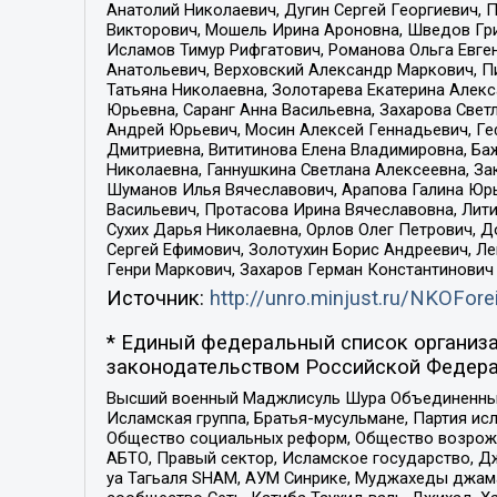
Анатолий Николаевич, Дугин Сергей Георгиевич, 
Викторович, Мошель Ирина Ароновна, Шведов Гри
Исламов Тимур Рифгатович, Романова Ольга Евге
Анатольевич, Верховский Александр Маркович, П
Татьяна Николаевна, Золотарева Екатерина Алек
Юрьевна, Саранг Анна Васильевна, Захарова Свет
Андрей Юрьевич, Мосин Алексей Геннадьевич, Ге
Дмитриевна, Вититинова Елена Владимировна, Ба
Николаевна, Ганнушкина Светлана Алексеевна, За
Шуманов Илья Вячеславович, Арапова Галина Юрь
Васильевич, Протасова Ирина Вячеславовна, Лит
Сухих Дарья Николаевна, Орлов Олег Петрович, 
Сергей Ефимович, Золотухин Борис Андреевич, Л
Генри Маркович, Захаров Герман Константинович
Источник:
http://unro.minjust.ru/NKOFore
* Единый федеральный список организа
законодательством Российской Федера
Высший военный Маджлисуль Шура Объединенных с
Исламская группа, Братья-мусульмане, Партия ис
Общество социальных реформ, Общество возрожд
АБТО, Правый сектор, Исламское государство, Д
уа Тагьаля SHAM, АУМ Синрике, Муджахеды джама