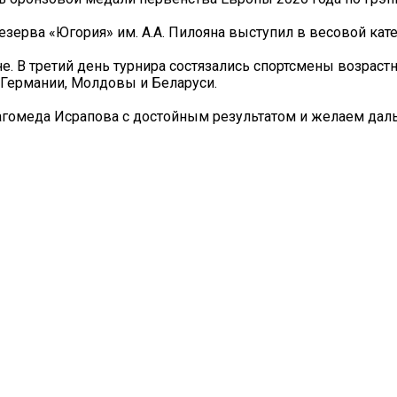
ерва «Югория» им. А.А. Пилояна выступил в весовой катег
е. В третий день турнира состязались спортсмены возраст
, Германии, Молдовы и Беларуси.
агомеда Исрапова с достойным результатом и желаем да