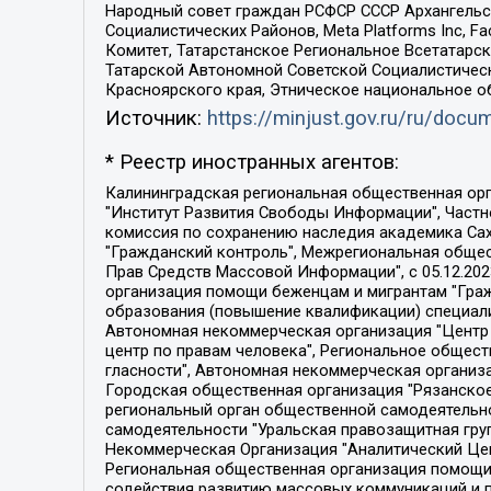
Народный совет граждан РСФСР СССР Архангельск
Социалистических Районов, Meta Platforms Inc, 
Комитет, Татарстанское Региональное Всетатар
Татарской Автономной Советской Социалистическ
Красноярского края, Этническое национальное о
Источник:
https://minjust.gov.ru/ru/doc
* Реестр иностранных агентов:
Калининградская региональная общественная организация "Экозащита!-Женсовет", Фонд содействия защите прав и свобод граждан "Общественный вердикт", Фонд "Институт Развития Свободы Информации", Частное учреждение "Информационное агентство МЕМО. РУ", Региональная общественная организация "Общественная комиссия по сохранению наследия академика Сахарова", Фонд поддержки свободы прессы, Санкт-Петербургская общественная правозащитная организация "Гражданский контроль", Межрегиональная общественная организация "Информационно-просветительский центр "Мемориал", Региональный Фонд "Центр Защиты Прав Средств Массовой Информации", с 05.12.2023 Фонд "Центр Защиты Прав Средств массовой информации", Региональная общественная благотворительная организация помощи беженцам и мигрантам "Гражданское содействие", Негосударственное образовательное учреждение дополнительного профессионального образования (повышение квалификации) специалистов "АКАДЕМИЯ ПО ПРАВАМ ЧЕЛОВЕКА", Свердловская региональная общественная организация "Сутяжник", Автономная некоммерческая организация "Центр независимых социологических исследований", Союз общественных объединений "Российский исследовательский центр по правам человека", Региональное общественное учреждение научно-информационный центр "МЕМОРИАЛ", Некоммерческая организация "Фонд защиты гласности", Автономная некоммерческая организация "Институт прав человека", Городская общественная организация "Екатеринбургское общество "МЕМОРИАЛ", Городская общественная организация "Рязанское историко-просветительское и правозащитное общество "Мемориал" (Рязанский Мемориал), Челябинский региональный орган общественной самодеятельности – женское общественное объединение "Женщины Евразии", Челябинский региональный орган общественной самодеятельности "Уральская правозащитная группа", Фонд содействия защите здоровья и социальной справедливости имени Андрея Рылькова, Автономная Некоммерческая Организация "Аналитический Центр Юрия Левады", Автономная некоммерческая организация социальной поддержки населения "Проект Апрель", Региональная общественная организация помощи женщинам и детям, находящимся в кризисной ситуации "Информационно-методический центр "Анна", Фонд содействия развитию массовых коммуникаций и правовому просвещению "Так-так-Так", Фонд содействия устойчивому развитию "Серебряная тайга", Свердловский региональный общественный фонд социальных проектов "Новое время", "Idel.Реалии", Кавказ.Реалии, Крым.Реалии, Телеканал Настоящее Время, Татаро-башкирская служба Радио Свобода (Azatliq Radiosi), Радио Свободная Европа/Радио Свобода (PCE/PC), "Сибирь.Реалии", "Фактограф", Благотворительный фонд помощи осужденным и их семьям, Автономная некоммерческая организация "Институт глобализации и социальных движений", Фонд "В защиту прав заключенных", Частное учреждение "Центр поддержки и содействия развитию средств массовой информации", Пензенский региональный общественный благотворительный фонд "Гражданский союз", "Север.Реалии", Некоммерческая организация Фонд "Правовая инициатива", 