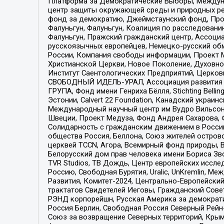
Платформа за Демократические Выборы, Междуна
центр защиты окружающей среды и природных ресу
фонд за демократию, Джеймстаунский фонд, Прож
Фалуньгун, Фалуньгун, Коалиция по расследован
Фалуньгун, Пражский гражданский центр, Ассоци
русскоязычных европейцев, Немецко-русский об
России, Компания свободы информации, Проект М
Христианской Церкви, Новое Поколение, Духовн
Институт Саентологических Предприятий, Церков
СВОБОДНЫЙ ИДЕЛЬ-УРАЛ, Ассоциация развития ж
ГРУПА, Фонд имени Генриха Бёлля, Stichting Bellin
Эстонии, Calvert 22 Foundation, Канадский укра
Международный научный центр им Вудро Вильсона
Швеции, Проект Медуза, Фонд Андрея Сахарова, Ф
Солидарность с гражданским движением в России 
общества Россия, Беллона, Союз жителей острово
церквей TCCN, Агора, Всемирный фонд природы, B
Белорусский дом прав человека имени Бориса Зво
TVR Studios, ТВ Дождь, Центр европейских иссл
Россию, Свободная Бурятия, Uralic, UnKremlin, 
Развития, Комитет-2024, Центрально-Европейски
трактатов Свидетелей Иеговы, Гражданский Совет
РЭНД корпорейшн, Русская Америка за демократи
Россия Берлин, Свободная Россия Северный Рейн-В
Союз за возвращение Северных территорий, Крымско