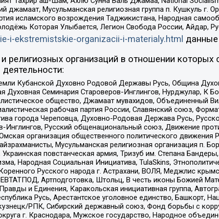
ят Тахрир аш-Шам, Ахлю Сунна Валь Джамаа, National Socialism
ий джамаат, Мусульманская религиозная группа п. Кушкуль г. 
ртия исламского возрождения Таджикистана, Народная самооб
олодёжь Которая Улыбается, Легион Свобода России, Айдар, Р
ie-i-ekstremistskie-organizacii-i-materialy.html
данные
и религиозных организаций в отношении которых 
 деятельности:
земли Кубанской Духовно Родовой Державы Русь, Община Духо
 Духовная Семинария Староверов-Инглингов, Нурджулар, К Бо
листическое общество, Джамаат мувахидов, Объединенный Вил
иалистическая рабочая партия России, Славянский союз, Форма
ива города Череповца, Духовно-Родовая Держава Русь, Русск
-Инглингов, Русский общенациональный союз, Движение против
 Омская организация общественного политического движения Р
йзрахманисты, Мусульманская религиозная организация п. Бо
краинская повстанческая армия, Тризуб им. Степана Бандеры, Бр
зма, Народная Социальная Инициатива, TulaSkins, Этнополитич
оренного Русского народа г. Астрахани, ВОЛЯ, Меджлис крымс
РЕВТАТПОД, Артподготовка, Штольц, В честь иконы Божией Мате
равды и Единения, Каракольская инициативная группа, Автогра
спублика Русь, Арестантское уголовное единство, Башкорт, Наци
окузнецк/РПК, Сибирский державный союз, Фонд борьбы с кор
округа г. Краснодара, Мужское государство, Народное объедин