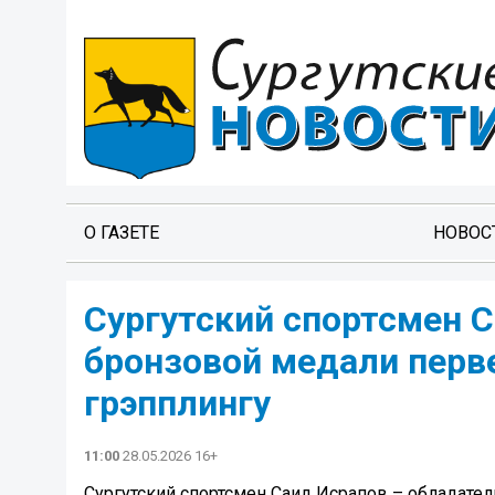
О ГАЗЕТЕ
НОВОС
Сургутский спортсмен 
бронзовой медали перве
грэпплингу
11:00
28.05.2026 16+
Сургутский спортсмен Саид Исрапов – обладател