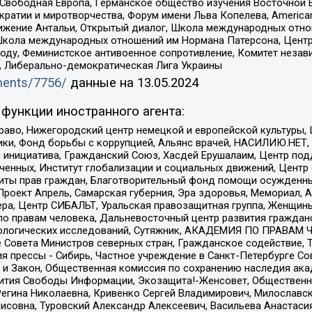
 Свободная Европа, Германское общество изучения Восточной 
и и миротворчества, Форум имени Льва Копелева, American Counci
ое движение Антальи, Открытый диалог, Школа международных отн
Школа международных отношений им Нормана Патерсона, Центр
ду, Феминистское антивоенное сопротивление, Комитет независ
а, Либерально-демократическая Лига Украины
uments/7756/
данные на
13.05.2024
функции иностранного агента:
раво, Нижегородский центр немецкой и европейской культуры,
тики, Фонд борьбы с коррупцией, Альянс врачей, НАСИЛИЮ.НЕТ,
я инициатива, Гражданский Союз, Хасдей Ерушалаим, Центр по
юченных, Институт глобализации и социальных движений, Цент
ты прав граждан, Благотворительный фонд помощи осужденным
а, Проект Апрель, Самарская губерния, Эра здоровья, Мемориал
ера, Центр СИБАЛЬТ, Уральская правозащитная группа, Женщины
по правам человека, Дальневосточный центр развития гражданс
ологических исследований, Сутяжник, АКАДЕМИЯ ПО ПРАВАМ Ч
е Совета Министров северных стран, Гражданское содействие,
я прессы - Сибирь, Частное учреждение в Санкт-Петербурге С
 и Закон, Общественная комиссия по сохранению наследия ак
звития Свободы Информации, Экозащита!-Женсовет, Общественн
Регина Николаевна, Кривенко Сергей Владимирович, Милославс
совна, Туровский Александр Алексеевич, Васильева Анастасия