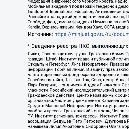
Федерация анархического черного креста, Радио
Мобильная академия поддержки гендерной демократи
Institute of International Education, Антивоенн
Российско-канадский демократический альянс, 
Свободу, Фонд имени Фридриха Науманна за свобо
Karelia, Вернись живым, Фридом Хаус, СОТА меди
Источник:
https://minjust.gov.ru/ru/doc
* Сведения реестра НКО, выполняющих 
Лилит, Правозащитная группа Гражданин.Армия.П
граждан Штаб, Институт права и публичной поли
Открытый Петербург, Лига Избирателей, Правова
информации, Горячая Линия, В защиту прав закл
Благотворительный фонд охраны здоровья и защи
Серебряная тайга, Так-Так-Так, Сова, центр Анн
Парк Гагарина, Фонд имени Андрея Рылькова, Сф
гласности, Российский исследовательский центр 
Гражданское действие, Центр независимых соци
организаций, Частное учреждение в Калининград
Средств Массовой Информации, Институт развити
свободы прессы, Гражданский контроль, Человек
РУ, Институт региональной прессы, Институт Ра
ассоциация, Бедушев Петр Петрович, Дзугкоева 
Чанышева Лилия Айратовна, Сидорович Ольга Бори