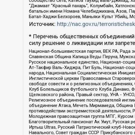
сообщество Сеть, Катиба Таухид валь-Джихад, Хай
“Джамаат “Красный пахарь”, Колумбайн, Хатлонск
батальон имени Номана Челебиджихана, Азов, Па
Батал-Хаджи Белхороев, Маньяки Культ Убийц, М
Источник:
http://nac.gov.ru/terroristichesk
* Перечень общественных объединений 
силу решение о ликвидации или запрете
Национал-большевистская партия, ВЕК РА, Рада 
Славянская Община Капища Веды Перуна, Мужская
Русское национальное единство, Национал-социа
Ат-Такфир Валь-Хиджра, Пит Буль, Национал-соц
народа, Национальная Социалистическая Инициат
Инглистической церкви Православных Староверов
свободе совести и о религиозных объединениях,
Клуб Болельщиков Футбольного Клуба Динамо, Фа
Щелковского района, Правый сектор, УНА - УНСО, У
Религиозное объединение последователей инглии
объединение Атака, Мечеть Мирмамеда, Община К
противодействии экстремистской деятельности, 
Молодежная правозащитная группа МПГ, Курсом П
Благотворительный пансионат Ак Умут, Русская ре
Иртыш Ultras, Русский Патриотический клуб-Нов
Навального, Совет граждан СССР Прикубанского 