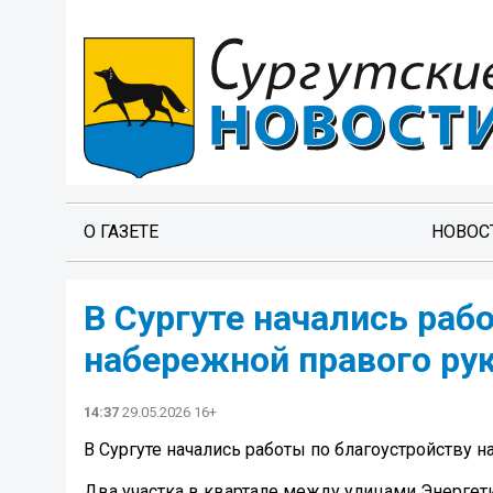
О ГАЗЕТЕ
НОВОС
В Сургуте начались раб
набережной правого ру
14:37
29.05.2026 16+
В Сургуте начались работы по благоустройству 
Два участка в квартале между улицами Энергет