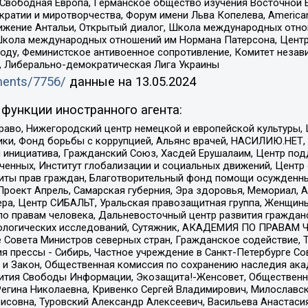
 Свободная Европа, Германское общество изучения Восточной 
и и миротворчества, Форум имени Льва Копелева, American Counci
ое движение Антальи, Открытый диалог, Школа международных отн
Школа международных отношений им Нормана Патерсона, Центр
ду, Феминистское антивоенное сопротивление, Комитет независ
а, Либерально-демократическая Лига Украины
uments/7756/
данные на
13.05.2024
функции иностранного агента:
раво, Нижегородский центр немецкой и европейской культуры,
тики, Фонд борьбы с коррупцией, Альянс врачей, НАСИЛИЮ.НЕТ,
я инициатива, Гражданский Союз, Хасдей Ерушалаим, Центр по
юченных, Институт глобализации и социальных движений, Цент
ты прав граждан, Благотворительный фонд помощи осужденным
а, Проект Апрель, Самарская губерния, Эра здоровья, Мемориал
ера, Центр СИБАЛЬТ, Уральская правозащитная группа, Женщины
по правам человека, Дальневосточный центр развития гражданс
ологических исследований, Сутяжник, АКАДЕМИЯ ПО ПРАВАМ Ч
е Совета Министров северных стран, Гражданское содействие,
я прессы - Сибирь, Частное учреждение в Санкт-Петербурге С
 и Закон, Общественная комиссия по сохранению наследия ак
звития Свободы Информации, Экозащита!-Женсовет, Общественн
Регина Николаевна, Кривенко Сергей Владимирович, Милославс
совна, Туровский Александр Алексеевич, Васильева Анастасия