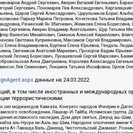
Пивоваров Андрей Сергеевич, Аверин Виталий Евгеньевич, Бара
горий Сергеевич, Пономарев Лев Александрович, Каргалицкий 
ньевна, Щаров Сергей Алексадрович, Цирульников Борис Альбер
ислакова-Паркер Марина Петровна, Кочеткова Татьяна Владими
сандровна, Рачинский Ян Збигневич, Жемкова Елена Борисовна,
лана Сергеевна, Аверин Владимир Анатольевич, Щур Татьяна М
фтер Валентин Михайлович, Симонов Алексей Кириллович, Флиг
женова Светлана Куприяновна, Максимов Сергей Владимирович, 
кс Елена Владимировна, Буртина Елена Юрьевна, Гендель Людм
евна, Свечников Анатолий Мариевич, Прохоров Вадим Юрьевич
инский Леонид Борисович, Лукашевский Сергей Маркович, Бахм
Добровольская Анна Дмитриевна, Королева Александра Евгенье
евинсон Лев Семенович, Локшина Татьяна Иосифовна, Орлов Ол
ignAgent.aspx
данные на
24.03.2022
ций, в том числе иностранных и международных ор
ции террористическими:
ил моджахедов Кавказа, Конгресс народов Ичкерии и Дагеста
ламского освобождения, Лашкар-И-Тайба, Исламская группа, Дв
ения исламского наследия, Дом двух святых, Джунд аш-Шам, 
жабха аль-Нусра ли-Ахль аш-Шам, Народное ополчение имени К.
ата Ат-Тавхида Валь-Джихад, Чистопольский Джамаат, Рохнам