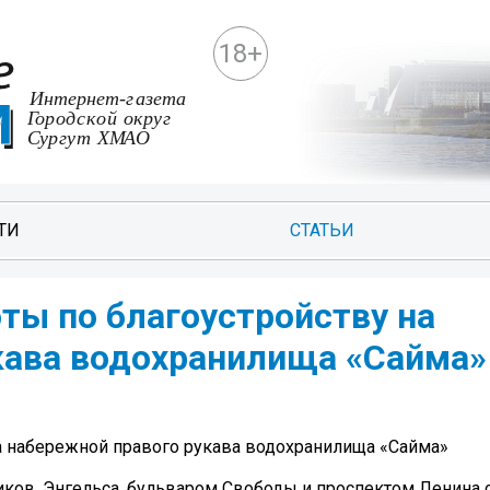
18+
ТИ
СТАТЬИ
оты по благоустройству на
кава водохранилища «Сайма»
на набережной правого рукава водохранилища «Сайма»
иков, Энгельса, бульваром Свободы и проспектом Ленина 