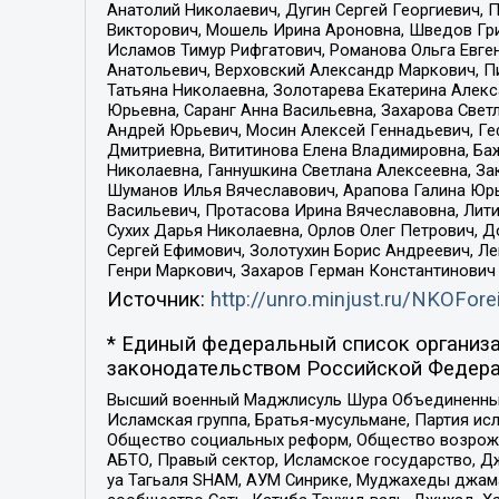
Анатолий Николаевич, Дугин Сергей Георгиевич, 
Викторович, Мошель Ирина Ароновна, Шведов Гри
Исламов Тимур Рифгатович, Романова Ольга Евге
Анатольевич, Верховский Александр Маркович, П
Татьяна Николаевна, Золотарева Екатерина Алек
Юрьевна, Саранг Анна Васильевна, Захарова Свет
Андрей Юрьевич, Мосин Алексей Геннадьевич, Ге
Дмитриевна, Вититинова Елена Владимировна, Ба
Николаевна, Ганнушкина Светлана Алексеевна, За
Шуманов Илья Вячеславович, Арапова Галина Юрь
Васильевич, Протасова Ирина Вячеславовна, Лит
Сухих Дарья Николаевна, Орлов Олег Петрович, 
Сергей Ефимович, Золотухин Борис Андреевич, Л
Генри Маркович, Захаров Герман Константинович
Источник:
http://unro.minjust.ru/NKOFore
* Единый федеральный список организа
законодательством Российской Федера
Высший военный Маджлисуль Шура Объединенных с
Исламская группа, Братья-мусульмане, Партия ис
Общество социальных реформ, Общество возрожд
АБТО, Правый сектор, Исламское государство, Д
уа Тагьаля SHAM, АУМ Синрике, Муджахеды джама