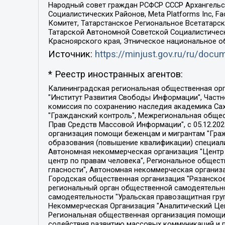
Народный совет граждан РСФСР СССР Архангельск
Социалистических Районов, Meta Platforms Inc, 
Комитет, Татарстанское Региональное Всетатар
Татарской Автономной Советской Социалистическ
Красноярского края, Этническое национальное о
Источник:
https://minjust.gov.ru/ru/doc
* Реестр иностранных агентов:
Калининградская региональная общественная организация "Экозащита!-Женсовет", Фонд содействия защите прав и свобод граждан "Общественный вердикт", Фонд "Институт Развития Свободы Информации", Частное учреждение "Информационное агентство МЕМО. РУ", Региональная общественная организация "Общественная комиссия по сохранению наследия академика Сахарова", Фонд поддержки свободы прессы, Санкт-Петербургская общественная правозащитная организация "Гражданский контроль", Межрегиональная общественная организация "Информационно-просветительский центр "Мемориал", Региональный Фонд "Центр Защиты Прав Средств Массовой Информации", с 05.12.2023 Фонд "Центр Защиты Прав Средств массовой информации", Региональная общественная благотворительная организация помощи беженцам и мигрантам "Гражданское содействие", Негосударственное образовательное учреждение дополнительного профессионального образования (повышение квалификации) специалистов "АКАДЕМИЯ ПО ПРАВАМ ЧЕЛОВЕКА", Свердловская региональная общественная организация "Сутяжник", Автономная некоммерческая организация "Центр независимых социологических исследований", Союз общественных объединений "Российский исследовательский центр по правам человека", Региональное общественное учреждение научно-информационный центр "МЕМОРИАЛ", Некоммерческая организация "Фонд защиты гласности", Автономная некоммерческая организация "Институт прав человека", Городская общественная организация "Екатеринбургское общество "МЕМОРИАЛ", Городская общественная организация "Рязанское историко-просветительское и правозащитное общество "Мемориал" (Рязанский Мемориал), Челябинский региональный орган общественной самодеятельности – женское общественное объединение "Женщины Евразии", Челябинский региональный орган общественной самодеятельности "Уральская правозащитная группа", Фонд содействия защите здоровья и социальной справедливости имени Андрея Рылькова, Автономная Некоммерческая Организация "Аналитический Центр Юрия Левады", Автономная некоммерческая организация социальной поддержки населения "Проект Апрель", Региональная общественная организация помощи женщинам и детям, находящимся в кризисной ситуации "Информационно-методический центр "Анна", Фонд содействия развитию массовых коммуникаций и правовому просвещению "Так-так-Так", Фонд содействия устойчивому развитию "Серебряная тайга", Свердловский региональный общественный фонд социальных проектов "Новое время", "Idel.Реалии", Кавказ.Реалии, Крым.Реалии, Телеканал Настоящее Время, Татаро-башкирская служба Радио Свобода (Azatliq Radiosi), Радио Свободная Европа/Радио Свобода (PCE/PC), "Сибирь.Реалии", "Фактограф", Благотворительный фонд помощи осужденным и их семьям, Автономная некоммерческая организация "Институт глобализации и социальных движений", Фонд "В защиту прав заключенных", Частное учреждение "Центр поддержки и содействия развитию средств массовой информации", Пензенский региональный общественный благотворительный фонд "Гражданский союз", "Север.Реалии", Некоммерческая организация Фонд "Правовая инициатива", 