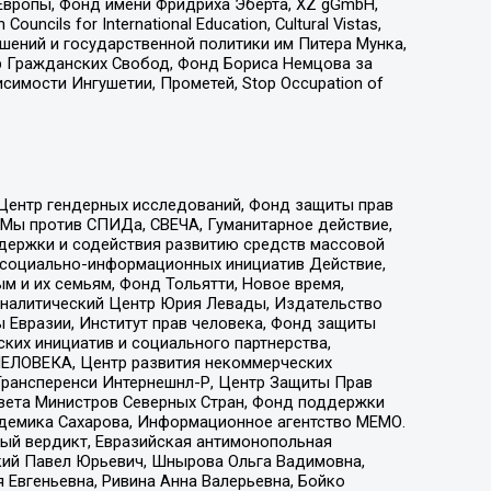
Европы, Фонд имени Фридриха Эберта, XZ gGmbH,
ls for International Education, Cultural Vistas,
ошений и государственной политики им Питера Мунка,
 Гражданских Свобод, Фонд Бориса Немцова за
имости Ингушетии, Прометей, Stop Occupation of
 Центр гендерных исследований, Фонд защиты прав
 Мы против СПИДа, СВЕЧА, Гуманитарное действие,
ддержки и содействия развитию средств массовой
р социально-информационных инициатив Действие,
 и их семьям, Фонд Тольятти, Новое время,
, Аналитический Центр Юрия Левады, Издательство
 Евразии, Институт прав человека, Фонд защиты
ких инициатив и социального партнерства,
ЕЛОВЕКА, Центр развития некоммерческих
 Трансперенси Интернешнл-Р, Центр Защиты Прав
овета Министров Северных Стран, Фонд поддержки
адемика Сахарова, Информационное агентство МЕМО.
ый вердикт, Евразийская антимонопольная
кий Павел Юрьевич, Шнырова Ольга Вадимовна,
 Евгеньевна, Ривина Анна Валерьевна, Бойко