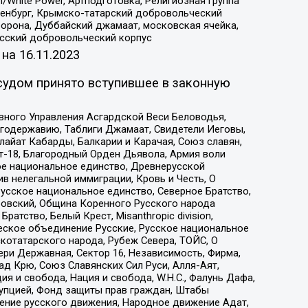
/White Power, Артподготовка, Религиозная группа
Оренбург, Крымско-татарский добровольческий
орона, Дуббайский джамаат, московская ячейка,
усский добровольческий корпус
 на
16.11.2023
судом принято вступившее в законную
вного Управления Асгардской Веси Беловодья,
годержавию, Таблиги Джамаат, Свидетели Иеговы,
айат Кабарды, Балкарии и Карачая, Союз славян,
т-18, Благородный Орден Дьявола, Армия воли
ое национальное единство, Древнерусской
 нелегальной иммиграции, Кровь и Честь, О
усское национальное единство, Северное Братство,
ровский, Община Коренного Русского народа
атство, Белый Крест, Misanthropic division,
еское объединение Русские, Русское национальное
котатарского народа, Рубеж Севера, ТОЙС, О
ри Державная, Сектор 16, Независимость, Фирма,
д Крю, Союз Славянских Сил Руси, Алля-Аят,
я и свобода, Нация и свобода, W.H.С., Фалунь Дафа,
рупцией, Фонд защиты прав граждан, Штабы
ение русского движения, Народное движение Адат,