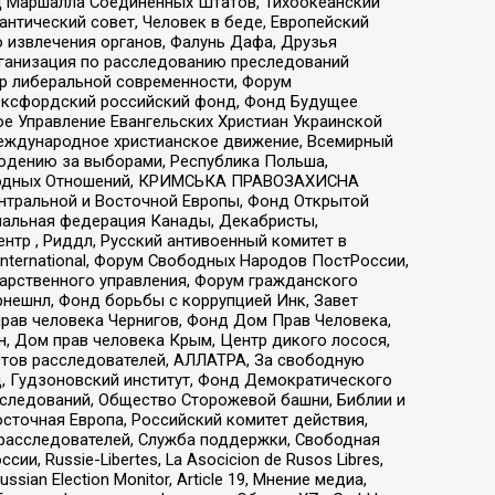
 Маршалла Соединенных Штатов, Тихоокеанский
нтический совет, Человек в беде, Европейский
 извлечения органов, Фалунь Дафа, Друзья
рганизация по расследованию преследований
тр либеральной современности, Форум
 Оксфордский российский фонд, Фонд Будущее
е Управление Евангельских Христиан Украинской
еждународное христианское движение, Всемирный
людению за выборами, Республика Польша,
народных Отношений, КРИМСЬКА ПРАВОЗАХИСНА
ы Центральной и Восточной Европы, Фонд Открытой
иональная федерация Канады, Декабристы,
тр , Риддл, Русский антивоенный комитет в
nternational, Форум Свободных Народов ПостРоссии,
дарственного управления, Форум гражданского
рнешнл, Фонд борьбы с коррупцией Инк, Завет
прав человека Чернигов, Фонд Дом Прав Человека,
н, Дом прав человека Крым, Центр дикого лосося,
стов расследователей, АЛЛАТРА, За свободную
д, Гудзоновский институт, Фонд Демократического
сследований, Общество Сторожевой башни, Библии и
сточная Европа, Российский комитет действия,
-расследователей, Служба поддержки, Свободная
 Russie-Libertes, La Asocicion de Rusos Libres,
an Election Monitor, Article 19, Мнение медиа,