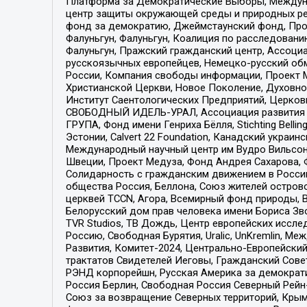
Платформа за Демократические Выборы, Междуна
центр защиты окружающей среды и природных ресу
фонд за демократию, Джеймстаунский фонд, Прож
Фалуньгун, Фалуньгун, Коалиция по расследован
Фалуньгун, Пражский гражданский центр, Ассоци
русскоязычных европейцев, Немецко-русский об
России, Компания свободы информации, Проект М
Христианской Церкви, Новое Поколение, Духовн
Институт Саентологических Предприятий, Церков
СВОБОДНЫЙ ИДЕЛЬ-УРАЛ, Ассоциация развития ж
ГРУПА, Фонд имени Генриха Бёлля, Stichting Bellin
Эстонии, Calvert 22 Foundation, Канадский укра
Международный научный центр им Вудро Вильсона
Швеции, Проект Медуза, Фонд Андрея Сахарова, Ф
Солидарность с гражданским движением в России 
общества Россия, Беллона, Союз жителей острово
церквей TCCN, Агора, Всемирный фонд природы, B
Белорусский дом прав человека имени Бориса Зво
TVR Studios, ТВ Дождь, Центр европейских иссл
Россию, Свободная Бурятия, Uralic, UnKremlin, 
Развития, Комитет-2024, Центрально-Европейски
трактатов Свидетелей Иеговы, Гражданский Совет
РЭНД корпорейшн, Русская Америка за демократи
Россия Берлин, Свободная Россия Северный Рейн-В
Союз за возвращение Северных территорий, Крымско