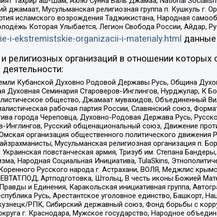
ят Тахрир аш-Шам, Ахлю Сунна Валь Джамаа, National Socialism
ий джамаат, Мусульманская религиозная группа п. Кушкуль г. 
ртия исламского возрождения Таджикистана, Народная самооб
олодёжь Которая Улыбается, Легион Свобода России, Айдар, Р
ie-i-ekstremistskie-organizacii-i-materialy.html
данные
и религиозных организаций в отношении которых 
 деятельности:
земли Кубанской Духовно Родовой Державы Русь, Община Духо
 Духовная Семинария Староверов-Инглингов, Нурджулар, К Бо
листическое общество, Джамаат мувахидов, Объединенный Вил
иалистическая рабочая партия России, Славянский союз, Форма
ива города Череповца, Духовно-Родовая Держава Русь, Русск
-Инглингов, Русский общенациональный союз, Движение против
 Омская организация общественного политического движения Р
йзрахманисты, Мусульманская религиозная организация п. Бо
краинская повстанческая армия, Тризуб им. Степана Бандеры, Бр
зма, Народная Социальная Инициатива, TulaSkins, Этнополитич
оренного Русского народа г. Астрахани, ВОЛЯ, Меджлис крымс
РЕВТАТПОД, Артподготовка, Штольц, В честь иконы Божией Мате
равды и Единения, Каракольская инициативная группа, Автогра
спублика Русь, Арестантское уголовное единство, Башкорт, Наци
окузнецк/РПК, Сибирский державный союз, Фонд борьбы с кор
округа г. Краснодара, Мужское государство, Народное объедин