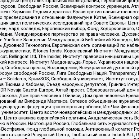
родный центр электоральных исследований, Германский фонд
рсов, Свободная Россия, Всемирный конгресс украинцев, Атла
ект Хармони, Родники дракона, Врачи против насильственного
ию преследования в отношении Фалуньгун в Китае, Всемирная о
ация школ политических исследований при Совете Европы, Цен
мен, Бард колледж, Европейский выбор, Фонд Ходорковского,
едиа, Международное партнерство за права человека, Духовно
ое Учебное Заведение Международный Библейский Колледж, М
ь Духовной Технологии, Европейская сеть организаций по наб
урналистики, IStories fonds, Королевский Институт Между
gcat, Bellingcat Ltd, The Insider, Институт правовой инициатив
инский конгресс, Институт Макдональда-Лорье, Украинская нац
, Свободная пресса, Возрождение, Всеукраинский духовный цен
орум свободной России, Лига Свободных Наций, Transparеncy I
– Solidarus, КрымSOS, Свободный университет, Институт госу
в Тисима и Хабомаи, Съезд народных депутатов, Гринпис Инте
DR Novaja Gazeta-Europe, Алтай проект, Образовательный дом 
зскова, Дом прав человека Тбилиси, Дом прав человека Ерева
едований им Вилфрида Мартенса, Сетевое объединение журнали
Международная федерация транспортных рабочих, ИстЧам Финлан
й университет, Центр восточноевропейских и международных и
, Центр анализа европейской политики, Академическая сеть Во
ю в России, Настоящая Россия, Глобальная сеть журналистов
естфалия, Фонд глобальной помощи, Антивоенный комитет России,
татарский Ресурсный Центр, Глобальный союз IndustriALL, Russi