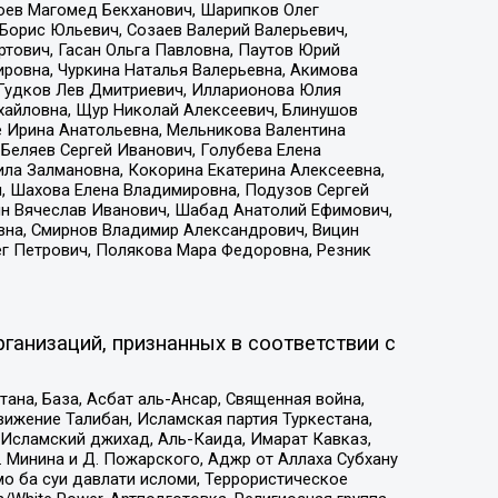
хоев Магомед Бекханович, Шарипков Олег
Борис Юльевич, Созаев Валерий Валерьевич,
тович, Гасан Ольга Павловна, Паутов Юрий
ровна, Чуркина Наталья Валерьевна, Акимова
 Гудков Лев Дмитриевич, Илларионова Юлия
ихайловна, Щур Николай Алексеевич, Блинушов
е Ирина Анатольевна, Мельникова Валентина
Беляев Сергей Иванович, Голубева Елена
ила Залмановна, Кокорина Екатерина Алексеевна,
, Шахова Елена Владимировна, Подузов Сергей
ин Вячеслав Иванович, Шабад Анатолий Ефимович,
вна, Смирнов Владимир Александрович, Вицин
ег Петрович, Полякова Мара Федоровна, Резник
ганизаций, признанных в соответствии с
на, База, Асбат аль-Ансар, Священная война,
ижение Талибан, Исламская партия Туркестана,
Исламский джихад, Аль-Каида, Имарат Кавказ,
 Минина и Д. Пожарского, Аджр от Аллаха Субхану
о ба суи давлати исломи, Террористическое