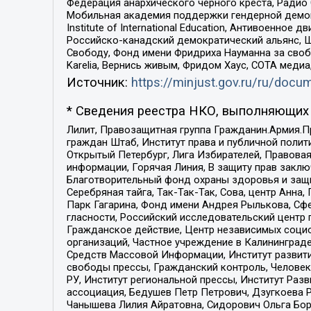
Федерация анархического черного креста, Радио
Мобильная академия поддержки гендерной демократи
Institute of International Education, Антивоенн
Российско-канадский демократический альянс, 
Свободу, Фонд имени Фридриха Науманна за свобо
Karelia, Вернись живым, Фридом Хаус, СОТА меди
Источник:
https://minjust.gov.ru/ru/doc
* Сведения реестра НКО, выполняющих 
Лилит, Правозащитная группа Гражданин.Армия.П
граждан Штаб, Институт права и публичной поли
Открытый Петербург, Лига Избирателей, Правова
информации, Горячая Линия, В защиту прав закл
Благотворительный фонд охраны здоровья и защи
Серебряная тайга, Так-Так-Так, Сова, центр Анн
Парк Гагарина, Фонд имени Андрея Рылькова, Сф
гласности, Российский исследовательский центр 
Гражданское действие, Центр независимых соци
организаций, Частное учреждение в Калининград
Средств Массовой Информации, Институт развити
свободы прессы, Гражданский контроль, Человек
РУ, Институт региональной прессы, Институт Ра
ассоциация, Бедушев Петр Петрович, Дзугкоева 
Чанышева Лилия Айратовна, Сидорович Ольга Бори