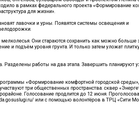
ходило в рамках федерального проекта «Формирование к
аструктура для жизни».
ановят лавочки и урны. Появятся системы освещения и
велодорожки.
 мелколесья. Они стараются сохранить как можно больше
ние и подъём уровня грунта. И только затем уложат плитк
. Разделены работы на два этапа. Завершить планируют у
х программы «Формирование комфортной городской среды»
участвуют три общественных пространства: сквер «Энерге
крорайоне. Голосование продлится до 12 июня. Проголосов
a.gosuslugi.ru/ или с помощью волонтёров в ТРЦ «Сити Мо