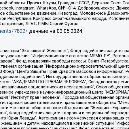
ой области, Проект Штурм, Граждане СССР, Держава Союз Сов
Facebook, Instagram, WhatsApp, СИЧ-С14, Добровольческое Движ
ское общественное движение, Невоград, Молодежное Демократ
ой Республики, Конгресс ойрат-калмыцкого народа, Исполнит
бъединение, ЛГБТ, Я.МЫ Сергей Фургал
uments/7822/
данные на
03.05.2024
Общество с ограниченной ответственностью "Радио Свободная Европа/Радио Свобода", Чешское информационное агентство "MEDIUM-ORIENT", Красноярская региональная общественная организация "Мы против СПИДа", Камалягин Денис Николаевич, Маркелов Сергей Евгеньевич, Пономарев Лев Александрович, Савицкая Людмила Алексеевна, Автономная некоммерческая организация "Центр по работе с проблемой насилия "НАСИЛИЮ.НЕТ", Межрегиональный профессиональный союз работников здравоохранения "Альянс врачей", Юридическое лицо, зарегистрированное в Латвийской Республике, SIA "Medusa Project" (регистрационный номер 40103797863, дата регистрации 10.06.2014), Некоммерческая организация "Фонд по борьбе с коррупцией", Автономная некоммерческая организация "Институт права и публичной политики", Баданин Роман Сергеевич, Гликин Максим Александрович, Железнова Мария Михайловна, Лукьянова Юлия Сергеевна, Маетная Елизавета Витальевна, Маняхин Петр Борисович, Чуракова Ольга Владимировна, Ярош Юлия Петровна, Юридическое лицо "The Insider SIA", зарегистрированное в Риге, Латвийская Республика (дата регистрации 26.06.2015), являющееся администратором доменного имени интернет-издания "The Insider SIA", https://theins.ru, Постернак Алексей Евгеньевич, Рубин Михаил Аркадьевич, Анин Роман Александрович, Юридическое лицо Istories fonds, зарегистрированное в Латвийской Республике (регистрационный номер 50008295751, дата регистрации 24.02.2020), Великовский Дмитрий Александрович, Долинина Ирина Николаевна, Мароховская Алеся Алексеевна, Шлейнов Роман Юрьевич, Шмагун Олеся Валентиновна, Общество с ограниченной ответственностью "Альтаир 2021", Общество с ограниченной ответственностью "Вега 2021", Общество с ограниченной ответственностью "Главный редактор 2021", Общество с ограниченной ответственностью "Ромашки монолит", Важенков Артем Валерьевич, Ивановская областная общественная организация "Центр гендерных исследований", Гурман Юрий Альбертович, Медиапроект "ОВД-Инфо", Егоров Владимир Владимирович, Жилинский Владимир Александрович, Общество с ограниченной ответственностью "ЗП", Иванова София Юрьевна, Карезина Инна Павловна, Кильтау Екатерина Викторовна, Петров Алексей Викторович, Пискунов Сергей Евгеньевич, Смирнов Сергей Сергеевич, Тихонов Михаил Сергеевич, Общество с ограниченной ответственностью "ЖУРНАЛИСТ-ИНОСТРАННЫЙ АГЕНТ", Арапова Галина Юрьевна, Вольтская Татьяна Анатольевна, Американская компания "Mason G.E.S. Anonymous Foundation" (США), являющаяся владельцем интернет-издания https://mnews.world/, Компания "Stichting Bellingcat", зарегистрированная в Нидерландах (дата регистрации 11.07.2018), Захаров Андрей Вячеславович, Клепиковская Екатерина Дмитриевна, Общество с ограниченной ответственностью "МЕМО", Перл Роман Александрович, Симонов Евгений Алексеевич, Соловьева Елена Анатольевна, Сотников Даниил Владимирович, Сурначева Елизавета Дмитриевна, Автономная некоммерческая организация по защите прав человека и информированию населения "Якутия – Наше Мнение", Общество с ограниченной ответственностью "Москоу диджитал медиа", с 26.01.2023 Общество с ограниченной ответственностью "Чайка Белые сады", Ветошкина Валерия Валерьевна, Заговора Максим Александрович, Межрегиональное общественное движение "Российская ЛГБТ - сеть", Оленичев Максим Владимирович, Павлов Иван Юрьевич, Скворцова Елена Сергеевна, Общество с ограниченной ответственностью "Как бы инагент", Кочетков Игорь Викторович, Общество с ограниченной ответственностью "Честные выборы", Еланчик Олег Александрович, Общество с ограниченной ответственностью "Нобелевский призыв", Гималова Регина Эмилевна, Григорьев Андрей Валерьевич, Григорьева Алина Александровна, Ассоциация по содействию защите прав призывников, альтернативнослужащих и военнослужащих "Правозащитная группа "Гражданин.Армия.Право", Хисамова Регина Фаритовна, Автономная некоммерческая организация по реализа