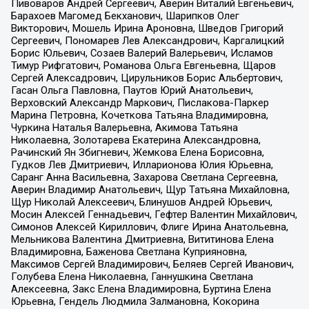
Пивоваров Андрей Сергеевич, Аверин Виталий Евгеньевич,
Барахоев Магомед Бекханович, Шарипков Олег
Викторович, Мошель Ирина Ароновна, Шведов Григорий
Сергеевич, Пономарев Лев Александрович, Каргалицкий
Борис Юльевич, Созаев Валерий Валерьевич, Исламов
Тимур Рифгатович, Романова Ольга Евгеньевна, Щаров
Сергей Алексадрович, Цирульников Борис Альбертович,
Гасан Ольга Павловна, Паутов Юрий Анатольевич,
Верховский Александр Маркович, Пислакова-Паркер
Марина Петровна, Кочеткова Татьяна Владимировна,
Чуркина Наталья Валерьевна, Акимова Татьяна
Николаевна, Золотарева Екатерина Александровна,
Рачинский Ян Збигневич, Жемкова Елена Борисовна,
Гудков Лев Дмитриевич, Илларионова Юлия Юрьевна,
Саранг Анна Васильевна, Захарова Светлана Сергеевна,
Аверин Владимир Анатольевич, Щур Татьяна Михайловна,
Щур Николай Алексеевич, Блинушов Андрей Юрьевич,
Мосин Алексей Геннадьевич, Гефтер Валентин Михайлович,
Симонов Алексей Кириллович, Флиге Ирина Анатольевна,
Мельникова Валентина Дмитриевна, Вититинова Елена
Владимировна, Баженова Светлана Куприяновна,
Максимов Сергей Владимирович, Беляев Сергей Иванович,
Голубева Елена Николаевна, Ганнушкина Светлана
Алексеевна, Закс Елена Владимировна, Буртина Елена
Юрьевна, Гендель Людмила Залмановна, Кокорина