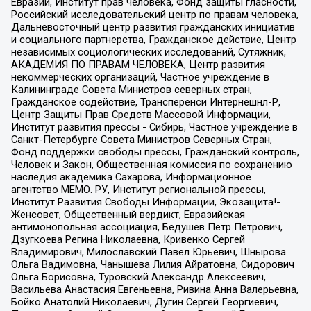
Евразии, Институт прав человека, Фонд защиты гласности,
Российский исследовательский центр по правам человека,
Дальневосточный центр развития гражданских инициатив
и социального партнерства, Гражданское действие, Центр
независимых социологических исследований, Сутяжник,
АКАДЕМИЯ ПО ПРАВАМ ЧЕЛОВЕКА, Центр развития
некоммерческих организаций, Частное учреждение в
Калининграде Совета Министров северных стран,
Гражданское содействие, Трансперенси Интернешнл-Р,
Центр Защиты Прав Средств Массовой Информации,
Институт развития прессы - Сибирь, Частное учреждение в
Санкт-Петербурге Совета Министров Северных Стран,
Фонд поддержки свободы прессы, Гражданский контроль,
Человек и Закон, Общественная комиссия по сохранению
наследия академика Сахарова, Информационное
агентство МЕМО. РУ, Институт региональной прессы,
Институт Развития Свободы Информации, Экозащита!-
Женсовет, Общественный вердикт, Евразийская
антимонопольная ассоциация, Бедушев Петр Петрович,
Дзугкоева Регина Николаевна, Кривенко Сергей
Владимирович, Милославский Павел Юрьевич, Шнырова
Ольга Вадимовна, Чанышева Лилия Айратовна, Сидорович
Ольга Борисовна, Туровский Александр Алексеевич,
Васильева Анастасия Евгеньевна, Ривина Анна Валерьевна,
Бойко Анатолий Николаевич, Дугин Сергей Георгиевич,