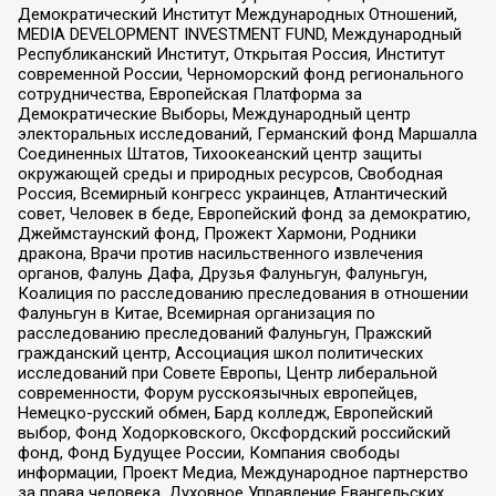
Демократический Институт Международных Отношений,
MEDIA DEVELOPMENT INVESTMENT FUND, Международный
Республиканский Институт, Открытая Россия, Институт
современной России, Черноморский фонд регионального
сотрудничества, Европейская Платформа за
Демократические Выборы, Международный центр
электоральных исследований, Германский фонд Маршалла
Соединенных Штатов, Тихоокеанский центр защиты
окружающей среды и природных ресурсов, Свободная
Россия, Всемирный конгресс украинцев, Атлантический
совет, Человек в беде, Европейский фонд за демократию,
Джеймстаунский фонд, Прожект Хармони, Родники
дракона, Врачи против насильственного извлечения
органов, Фалунь Дафа, Друзья Фалуньгун, Фалуньгун,
Коалиция по расследованию преследования в отношении
Фалуньгун в Китае, Всемирная организация по
расследованию преследований Фалуньгун, Пражский
гражданский центр, Ассоциация школ политических
исследований при Совете Европы, Центр либеральной
современности, Форум русскоязычных европейцев,
Немецко-русский обмен, Бард колледж, Европейский
выбор, Фонд Ходорковского, Оксфордский российский
фонд, Фонд Будущее России, Компания свободы
информации, Проект Медиа, Международное партнерство
за права человека, Духовное Управление Евангельских