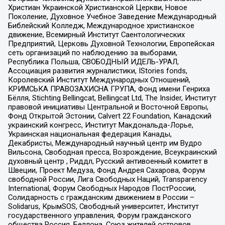
Христиан Украинской Христианской Церкви, Новое
Поколение, Духовное Учебное Заведение Международный
Библейский Колледж, Международное христианское
движение, Всемирный Институт Саентологических
Предприятий, Церковь Духовной Технологии, Европейская
сеть организаций по наблюдению за выборами,
Республика Польша, СВОБОДНЫЙ ИДЕЛЬ-УРАЛ,
Ассоциация развития журналистики, IStories fonds,
Королевский Институт Международных Отношений,
КРИМСЬКА ПРАВОЗАХИСНА ГРУПА, Фонд имени Генриха
Бёлля, Stichting Bellingcat, Bellingcat Ltd, The Insider, Институт
правовой инициативы Центральной и Восточной Европы,
Фонд Открытой Эстонии, Calvert 22 Foundation, Канадский
украинский конгресс, Институт Макдональда-Лорье,
Украинская национальная федерация Канады,
Декабристы, Международный научный центр им Вудро
Вильсона, Свободная пресса, Возрождение, Всеукраинский
духовный центр , Риддл, Русский антивоенный комитет в
Швеции, Проект Медуза, Фонд Андрея Сахарова, Форум
свободной России, Лига Свободных Наций, Transparеncy
International, Форум Свободных Народов ПостРоссии,
Солидарность с гражданским движением в России –
Solidarus, КрымSOS, Свободный университет, Институт
государственного управления, Форум гражданского
общества Россия, Беллона, Союз жителей островов