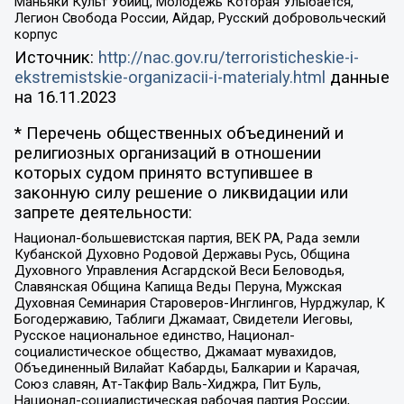
Маньяки Культ Убийц, Молодёжь Которая Улыбается,
Легион Свобода России, Айдар, Русский добровольческий
корпус
Источник:
http://nac.gov.ru/terroristicheskie-i-
ekstremistskie-organizacii-i-materialy.html
данные
на
16.11.2023
* Перечень общественных объединений и
религиозных организаций в отношении
которых судом принято вступившее в
законную силу решение о ликвидации или
запрете деятельности:
Национал-большевистская партия, ВЕК РА, Рада земли
Кубанской Духовно Родовой Державы Русь, Община
Духовного Управления Асгардской Веси Беловодья,
Славянская Община Капища Веды Перуна, Мужская
Духовная Семинария Староверов-Инглингов, Нурджулар, К
Богодержавию, Таблиги Джамаат, Свидетели Иеговы,
Русское национальное единство, Национал-
социалистическое общество, Джамаат мувахидов,
Объединенный Вилайат Кабарды, Балкарии и Карачая,
Союз славян, Ат-Такфир Валь-Хиджра, Пит Буль,
Национал-социалистическая рабочая партия России,