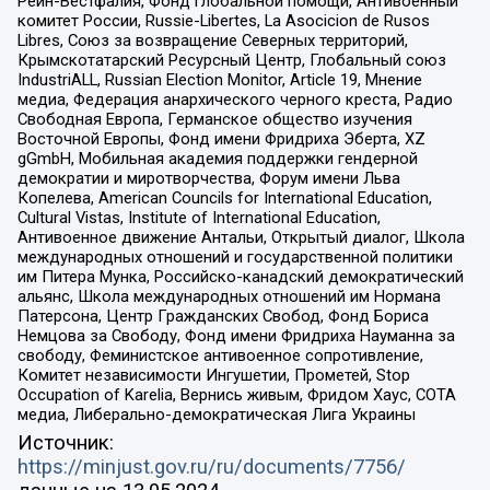
Рейн-Вестфалия, Фонд глобальной помощи, Антивоенный
комитет России, Russie-Libertes, La Asocicion de Rusos
Libres, Союз за возвращение Северных территорий,
Крымскотатарский Ресурсный Центр, Глобальный союз
IndustriALL, Russian Election Monitor, Article 19, Мнение
медиа, Федерация анархического черного креста, Радио
Свободная Европа, Германское общество изучения
Восточной Европы, Фонд имени Фридриха Эберта, XZ
gGmbH, Мобильная академия поддержки гендерной
демократии и миротворчества, Форум имени Льва
Копелева, American Councils for International Education,
Cultural Vistas, Institute of International Education,
Антивоенное движение Антальи, Открытый диалог, Школа
международных отношений и государственной политики
им Питера Мунка, Российско-канадский демократический
альянс, Школа международных отношений им Нормана
Патерсона, Центр Гражданских Свобод, Фонд Бориса
Немцова за Свободу, Фонд имени Фридриха Науманна за
свободу, Феминистское антивоенное сопротивление,
Комитет независимости Ингушетии, Прометей, Stop
Occupation of Karelia, Вернись живым, Фридом Хаус, СОТА
медиа, Либерально-демократическая Лига Украины
Источник:
https://minjust.gov.ru/ru/documents/7756/