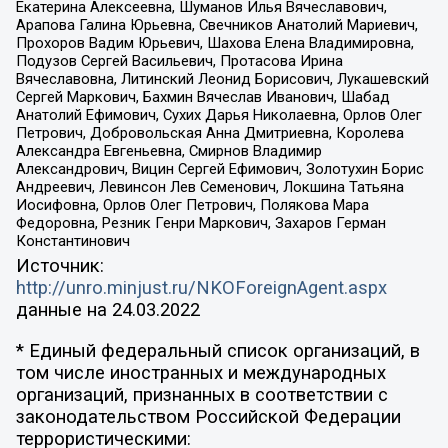
Екатерина Алексеевна, Шуманов Илья Вячеславович,
Арапова Галина Юрьевна, Свечников Анатолий Мариевич,
Прохоров Вадим Юрьевич, Шахова Елена Владимировна,
Подузов Сергей Васильевич, Протасова Ирина
Вячеславовна, Литинский Леонид Борисович, Лукашевский
Сергей Маркович, Бахмин Вячеслав Иванович, Шабад
Анатолий Ефимович, Сухих Дарья Николаевна, Орлов Олег
Петрович, Добровольская Анна Дмитриевна, Королева
Александра Евгеньевна, Смирнов Владимир
Александрович, Вицин Сергей Ефимович, Золотухин Борис
Андреевич, Левинсон Лев Семенович, Локшина Татьяна
Иосифовна, Орлов Олег Петрович, Полякова Мара
Федоровна, Резник Генри Маркович, Захаров Герман
Константинович
Источник:
http://unro.minjust.ru/NKOForeignAgent.aspx
данные на
24.03.2022
* Единый федеральный список организаций, в
том числе иностранных и международных
организаций, признанных в соответствии с
законодательством Российской Федерации
террористическими: