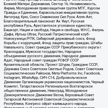
Божией Матери Державная, Сектор 16, Независимость,
Фирма, Молодежная правозащитная группа МПГ, Курсом
Правды и Единения, Каракольская инициативная группа,
Автоград Крю, Союз Славянских Сил Руси, Алля-Аят,
Благотворительный пансионат Ак Умут, Русская
республика Русь, Арестантское уголовное единство,
Башкорт, Нация и свобода, Нация и свобода, W.H.С., Фалунь
Дафа, Иртыш Ultras, Русский Патриотический клуб-
Новокузнецк/РПК, Сибирский державный союз, Фонд
борьбы с коррупцией, Фонд защиты прав граждан, Штабы
Навального, Совет граждан СССР Прикубанского округа г.
Краснодара, Мужское государство, Народное
объединение русского движения, Народное движение
Адат, Народный совет граждан РСФСР СССР
Архангельской области, Проект Штурм, Граждане СССР,
Держава Союз Советских Светлых Родов, Совет Советских
Социалистических Районов, Meta Platforms Inc, Facebook,
Instagram, WhatsApp, СИЧ-С14, Добровольческое
Движение Организации украинских националистов, Черный
Комитет, Татарстанское Региональное Всетатарское
общественное движение, Невоград, Молодежное
Демократическое Движение Весна, Верховный Совет
Татарской Автономной Советской Социалистической
Республики, Конгресс ойрат-калмыцкого народа,
Исполнительный комитет совета народных депутатов