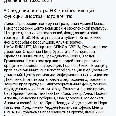
данные на
13.05.2024
* Сведения реестра НКО, выполняющих
функции иностранного агента:
Лилит, Правозащитная группа Гражданин.Армия.Право,
Нижегородский центр немецкой и европейской культуры,
Центр гендерных исследований, Фонд защиты прав
граждан Штаб, Институт права и публичной политики,
Фонд борьбы с коррупцией, Альянс врачей,
НАСИЛИЮ.НЕТ, Мы против СПИДа, СВЕЧА, Гуманитарное
действие, Открытый Петербург, Лига Избирателей,
Правовая инициатива, Гражданский Союз, Хасдей
Ерушалаим, Центр поддержки и содействия развитию
средств массовой информации, Горячая Линия, В защиту
прав заключенных, Институт глобализации и социальных
движений, Центр социально-информационных инициатив
Действие, Благотворительный фонд охраны здоровья и
защиты прав граждан, Благотворительный фонд помощи
осужденным и их семьям, Фонд Тольятти, Новое время,
Серебряная тайга, Так-Так-Так, Сова, центр Анна, Проект
Апрель, Самарская губерния, Эра здоровья, Мемориал,
Аналитический Центр Юрия Левады, Издательство Парк
Гагарина, Фонд имени Андрея Рылькова, Сфера, Центр
СИБАЛЬТ, Уральская правозащитная группа, Женщины