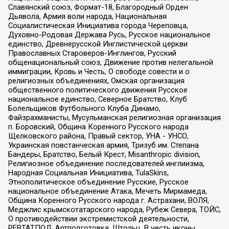
Славянский союз, Формат-18, Благородный Орден
Дьявола, Армия воли народа, Национальная
Социалистическая Инициатива города Череповца,
Духовно-Родовая Держава Русь, Русское национальное
единство, Древнерусской Инглистической церкви
Православных Староверов-Инглингов, Русский
общенациональный союз, Движение против нелегальной
иммиграции, Кровь и Честь, О свободе совести и о
религиозных объединениях, Омская организация
общественного политического движения Русское
национальное единство, Северное Братство, Клуб
Болельщиков Футбольного Клуба Динамо,
Файзрахманисты, Мусульманская религиозная организация
п. Боровский, Община Коренного Русского народа
Щелковского района, Правый сектор, УНА - УНСО,
Украинская повстанческая армия, Тризуб им. Степана
Бандеры, Братство, Белый Крест, Misanthropic division,
Религиозное объединение последователей инглиизма,
Народная Социальная Инициатива, TulaSkins,
Этнополитическое объединение Русские, Русское
национальное объединение Атака, Мечеть Мирмамеда,
Община Коренного Русского народа г. Астрахани, ВОЛЯ,
Меджлис крымскотатарского народа, Рубеж Севера, ТОЙС,
О противодействии экстремистской деятельности,
РЕВТАТПОД, Артподготовка, Штольц, В честь иконы