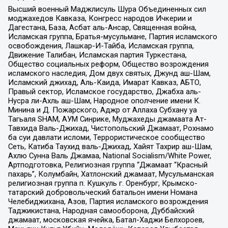
Высший военный Маджлисуль Шура Объединенных сил
моджахедов Кавказа, Конгресс народов Ичкерии и
Дагестана, База, Асбат аль-Ансар, Священная война,
Исламская группа, Братья-мусульмане, Партия исламского
освобождения, Лашкар-И-Тайба, Исламская группа,
Движение Талибан, Исламская партия Туркестана,
Общество социальных реформ, Общество возрождения
исламского наследия, Дом двух святых, Джунд аш-Шам,
Исламский джихад, Аль-Каида, Имарат Кавказ, АБТО,
Правый сектор, Исламское государство, Джабха аль-
Нусра ли-Ахль аш-Шам, Народное ополчение имени К.
Минина и Д. Пожарского, Аджр от Аллаха Субхану уа
Тагьаля SHAM, АУМ Синрике, Муджахеды джамаата Ат-
Тавхида Валь-Джихад, Чистопольский Джамаат, Рохнамо
ба суи давлати исломи, Террористическое сообщество
Сеть, Катиба Таухид валь-Джихад, Хайят Тахрир аш-Шам,
Ахлю Сунна Валь Джамаа, National Socialism/White Power,
Артподготовка, Религиозная группа “Джамаат “Красный
пахарь”, Колумбайн, Хатлонский джамаат, Мусульманская
религиозная группа п. Кушкуль г. Оренбург, Крымско-
татарский добровольческий батальон имени Номана
Челебиджихана, Азов, Партия исламского возрождения
Таджикистана, Народная самооборона, Дуббайский
джамаат, московская ячейка, Батал-Хаджи Белхороев,