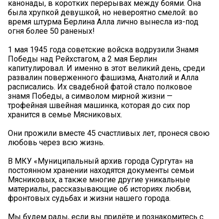
канонады, в коротких перерывах между боями. Она
была хрупкой девушкой, но невероятно смелой: во
время штурма Берлина Алла лично вынесла из-под
огня более 50 раненых!
1 мая 1945 года советские войска водрузили Знамя
Победы над Рейхстагом, а 2 мая Берлин
капитулировал. И именно в этот великий день, среди
развалин поверженного фашизма, Анатолий и Алла
расписались. Их свадебной фатой стало полковое
знамя Победы, а символом мирной жизни —
трофейная швейная машинка, которая до сих пор
хранится в семье Мясниковых. ️
Они прожили вместе 45 счастливых лет, пронеся свою
любовь через всю жизнь.
В МКУ «Муниципальный архив города Сургута» на
постоянном хранении находятся документы семьи
Мясниковых, а также многие другие уникальные
материалы, рассказывающие об историях любви,
фронтовых судьбах и жизни нашего города.
Мы будем рады, если вы придёте и познакомитесь с