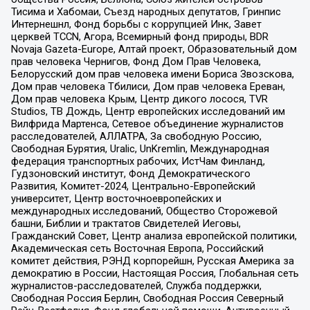
Тисима и Хабомаи, Съезд народных депутатов, Гринпис
Интернешнл, Фонд борьбы с коррупцией Инк, Завет
церквей TCCN, Агора, Всемирный фонд природы, BDR
Novaja Gazeta-Europe, Алтай проект, Образовательный дом
прав человека Чернигов, Фонд Дом Прав Человека,
Белорусский дом прав человека имени Бориса Звозскова,
Дом прав человека Тбилиси, Дом прав человека Ереван,
Дом прав человека Крым, Центр дикого лосося, TVR
Studios, ТВ Дождь, Центр европейских исследований им
Вилфрида Мартенса, Сетевое объединение журналистов
расследователей, АЛЛАТРА, За свободную Россию,
Свободная Бурятия, Uralic, UnKremlin, Международная
федерация транспортных рабочих, ИстЧам Финланд,
Гудзоновский институт, Фонд Демократического
Развития, Комитет-2024, Центрально-Европейский
университет, Центр восточноевропейских и
международных исследований, Общество Сторожевой
башни, Библии и трактатов Свидетелей Иеговы,
Гражданский Совет, Центр анализа европейской политики,
Академическая сеть Восточная Европа, Российский
комитет действия, РЭНД корпорейшн, Русская Америка за
демократию в России, Настоящая Россия, Глобальная сеть
журналистов-расследователей, Служба поддержки,
Свободная Россия Берлин, Свободная Россия Северный